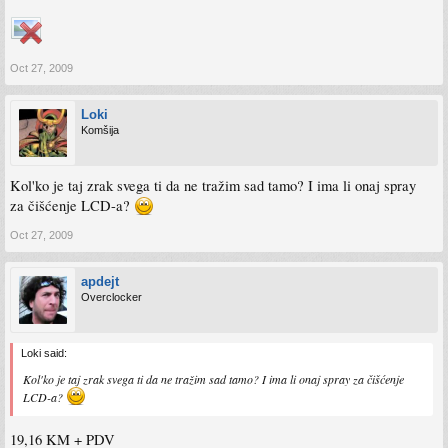
Oct 27, 2009
Loki
Komšija
Kol'ko je taj zrak svega ti da ne tražim sad tamo? I ima li onaj spray
za čišćenje LCD-a?
Oct 27, 2009
apdejt
Overclocker
Loki said:
Kol'ko je taj zrak svega ti da ne tražim sad tamo? I ima li onaj spray za čišćenje
LCD-a?
19,16 KM + PDV