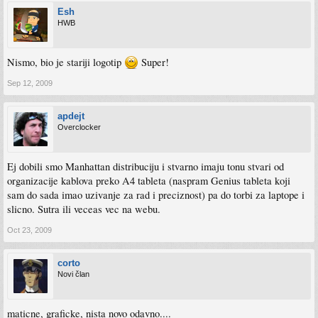
Esh
HWB
Nismo, bio je stariji logotip
Super!
Sep 12, 2009
apdejt
Overclocker
Ej dobili smo Manhattan distribuciju i stvarno imaju tonu stvari od
organizacije kablova preko A4 tableta (naspram Genius tableta koji
sam do sada imao uzivanje za rad i preciznost) pa do torbi za laptope i
slicno. Sutra ili veceas vec na webu.
Oct 23, 2009
corto
Novi član
maticne, graficke, nista novo odavno....