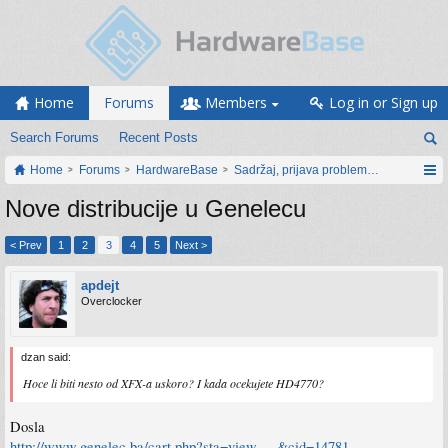
Home
Forums
Members
Log in or Sign up
Search Forums
Recent Posts
Home
Forums
HardwareBase
Sadržaj, prijava problema i prijedlozi
Nove distribucije u Genelecu
< Prev
1
2
3
4
5
Next >
apdejt
Overclocker
dzan said:
Hoce li biti nesto od XFX-a uskoro? I kada ocekujete HD4770?
Dosla
http://www.genelec.ba/cart.php?sta=view ... &cid=14781