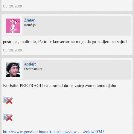
Oct 29, 2009
Zlatan
Komšija
posto je , molim te, Pc to tv konverter ne mogu da ga nadjem na sajtu?
Oct 29, 2009
apdejt
Overclocker
Koristite PRETRAGU na stranici da ne zatrpavamo temu djaba
http://www.genelec.ba/cart.php?sta=view ... &cid=15345