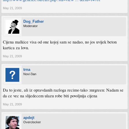
May 21, 2009
Dog_Father
Moderator
Cijena malkice visa od one kojoj sam se nadao, no jos uvijek beton
kartica za lovu.
May 21, 2009
trna
Novi član
Da to jeste, ali iz opravdanih razloga recimo tako :mrgreen: Nadam se
da ce vec na slijedecem ulazu robe biti povoljnija cijena
May 21, 2009
apdejt
Overclocker