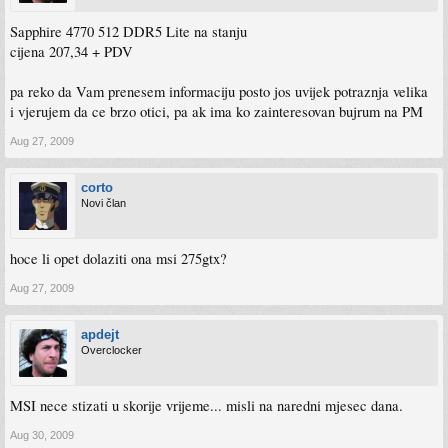
Sapphire 4770 512 DDR5 Lite na stanju
cijena 207,34 + PDV
pa reko da Vam prenesem informaciju posto jos uvijek potraznja velika
i vjerujem da ce brzo otici, pa ak ima ko zainteresovan bujrum na PM
Aug 27, 2009
corto
Novi član
hoce li opet dolaziti ona msi 275gtx?
Aug 27, 2009
apdejt
Overclocker
MSI nece stizati u skorije vrijeme... misli na naredni mjesec dana.
Aug 30, 2009