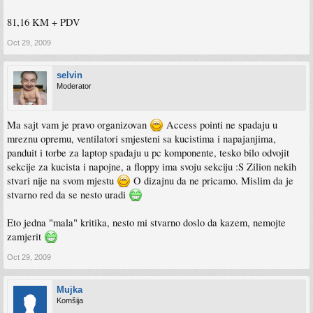
81,16 KM + PDV
Oct 29, 2009
selvin
Moderator
Ma sajt vam je pravo organizovan
Access pointi ne spadaju u
mreznu opremu, ventilatori smjesteni sa kucistima i napajanjima,
panduit i torbe za laptop spadaju u pc komponente, tesko bilo odvojit
sekcije za kucista i napojne, a floppy ima svoju sekciju :S Zilion nekih
stvari nije na svom mjestu
O dizajnu da ne pricamo. Mislim da je
stvarno red da se nesto uradi
Eto jedna "mala" kritika, nesto mi stvarno doslo da kazem, nemojte
zamjerit
Oct 29, 2009
Mujka
Komšija