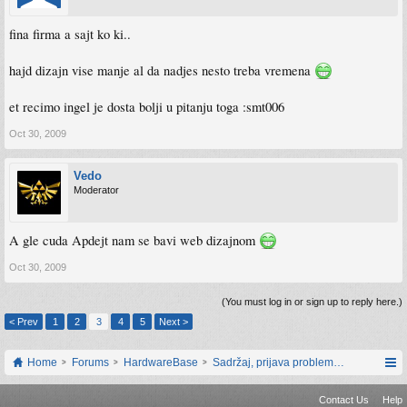
fina firma a sajt ko ki..
hajd dizajn vise manje al da nadjes nesto treba vremena
et recimo ingel je dosta bolji u pitanju toga :smt006
Oct 30, 2009
Vedo
Moderator
A gle cuda Apdejt nam se bavi web dizajnom
Oct 30, 2009
(You must log in or sign up to reply here.)
< Prev
1
2
3
4
5
Next >
Home
Forums
HardwareBase
Sadržaj, prijava problema i prijedlozi
Contact Us
Help