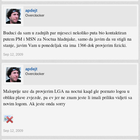
apdejt
Overclocker
Buduci da sam u zadnjih par mjeseci nekoliko puta bio kontaktiran
putem PM i MSN za Noctua hladnjake, samo da javim da su stigli na
stanje, javim Vam u ponedeljak sta ima 1366 dok provjerim fizicki.
Sep 12, 2009
apdejt
Overclocker
Maloprije uze da provjerim LGA na noctui kaqd gle poznato logoa u
obliku plave zvjezde, pa ev jer ne znam jeste li imali priliku vidjeti sa
novim logom. Ak jeste onda sorry
Sep 12, 2009