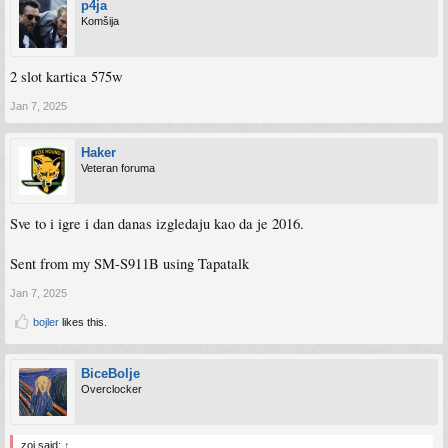
p4ja
Komšija
2 slot kartica 575w
Jan 7, 2025
Haker
Veteran foruma
Sve to i igre i dan danas izgledaju kao da je 2016.
Sent from my SM-S911B using Tapatalk
Jan 7, 2025
bojler
likes this.
BiceBolje
Overclocker
zoi said:
↑