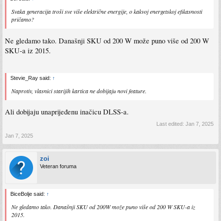
Svaka generacija troši sve više električne energije, o kakvoj energetskoj efikasnosti
pričamo?
Ne gledamo tako. Današnji SKU od 200 W može puno više od 200 W
SKU-a iz 2015.
Stevie_Ray said:
↑
Naprotiv, vlasnici starijih kartica ne dobijaju novi feature.
Ali dobijaju unaprijeđenu inačicu DLSS-a.
Last edited:
Jan 7, 2025
Jan 7, 2025
zoi
Veteran foruma
BiceBolje said:
↑
Ne gledamo tako. Današnji SKU od 200W može puno više od 200 W SKU-a iz
2015.