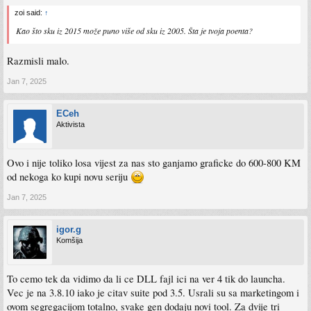
zoi said:
↑
Kao što sku iz 2015 može puno više od sku iz 2005. Šta je tvoja poenta?
Razmisli malo.
Jan 7, 2025
ECeh
Aktivista
Ovo i nije toliko losa vijest za nas sto ganjamo graficke do 600-800 KM
od nekoga ko kupi novu seriju
Jan 7, 2025
igor.g
Komšija
To cemo tek da vidimo da li ce DLL fajl ici na ver 4 tik do launcha.
Vec je na 3.8.10 iako je citav suite pod 3.5. Usrali su sa marketingom i
ovom segregacijom totalno, svake gen dodaju novi tool. Za dvije tri