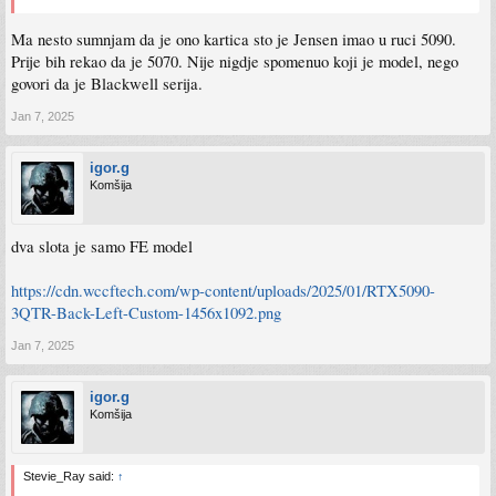
Ma nesto sumnjam da je ono kartica sto je Jensen imao u ruci 5090.
Prije bih rekao da je 5070. Nije nigdje spomenuo koji je model, nego
govori da je Blackwell serija.
Jan 7, 2025
igor.g
Komšija
dva slota je samo FE model
https://cdn.wccftech.com/wp-content/uploads/2025/01/RTX5090-
3QTR-Back-Left-Custom-1456x1092.png
Jan 7, 2025
igor.g
Komšija
Stevie_Ray said:
↑