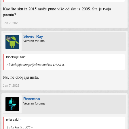
Kao što sku iz 2015 može puno više od sku iz 2005. Šta je tvoja
poenta?
Jan 7, 2025
Stevie_Ray
Veteran foruma
BiceBolje said:
↑
Ali dobijaju unaprijeđenu inačicu DLSS-a.
Ne, ne dobijaju nista.
Jan 7, 2025
Reventon
Veteran foruma
p4ja said:
↑
2 slot kartica 575w