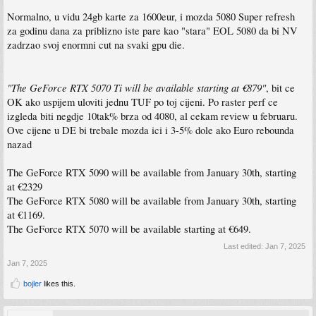
Normalno, u vidu 24gb karte za 1600eur, i mozda 5080 Super refresh
za godinu dana za priblizno iste pare kao "stara" EOL 5080 da bi NV
zadrzao svoj enormni cut na svaki gpu die.
"The GeForce RTX 5070 Ti will be available starting at €879"
, bit ce
OK ako uspijem uloviti jednu TUF po toj cijeni. Po raster perf ce
izgleda biti negdje 10tak% brza od 4080, al cekam review u februaru.
Ove cijene u DE bi trebale mozda ici i 3-5% dole ako Euro rebounda
nazad
The GeForce RTX 5090 will be available from January 30th, starting
at €2329
The GeForce RTX 5080 will be available from January 30th, starting
at €1169.
The GeForce RTX 5070 will be available starting at €649.
Last edited:
Jan 7, 2025
Jan 7, 2025
bojler
likes this.