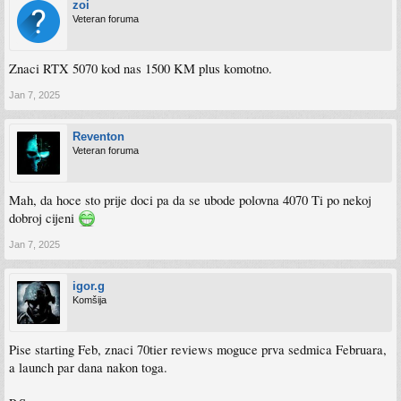
zoi
Veteran foruma
Znaci RTX 5070 kod nas 1500 KM plus komotno.
Jan 7, 2025
Reventon
Veteran foruma
Mah, da hoce sto prije doci pa da se ubode polovna 4070 Ti po nekoj
dobroj cijeni
Jan 7, 2025
igor.g
Komšija
Pise starting Feb, znaci 70tier reviews moguce prva sedmica Februara,
a launch par dana nakon toga.