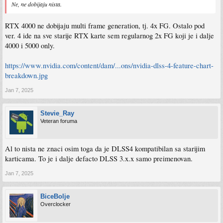
Ne, ne dobijaju nista.
RTX 4000 ne dobijaju multi frame generation, tj. 4x FG. Ostalo pod
ver. 4 ide na sve starije RTX karte sem regularnog 2x FG koji je i dalje
4000 i 5000 only.
https://www.nvidia.com/content/dam/...ons/nvidia-dlss-4-feature-chart-
breakdown.jpg
Jan 7, 2025
Stevie_Ray
Veteran foruma
Al to nista ne znaci osim toga da je DLSS4 kompatibilan sa starijim
karticama. To je i dalje defacto DLSS 3.x.x samo preimenovan.
Jan 7, 2025
BiceBolje
Overclocker