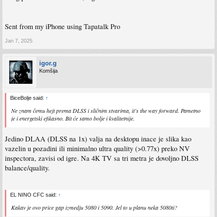
Sent from my iPhone using Tapatalk Pro
Jan 7, 2025
igor.g
Komšija
BiceBolje said:
↑
Ne znam čemu hejt prema DLSS i sličnim stvarima, it's the way forward. Pametno
je i energetski efikasno. Bit će samo bolje i kvalitetnije.
Jedino DLAA (DLSS na 1x) valja na desktopu inace je slika kao
vazelin u pozadini ili minimalno ultra quality (>0.77x) preko NV
inspectora, zavisi od igre. Na 4K TV sa tri metra je dovoljno DLSS
balance/quality.
EL NINO CFC said:
↑
Kakav je ovo price gap izmedju 5080 i 5090. Jel to u planu neka 5080ti?