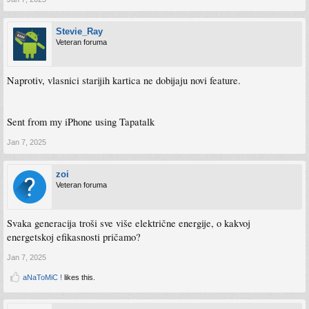
Stevie_Ray
Veteran foruma
Naprotiv, vlasnici starijih kartica ne dobijaju novi feature.
Sent from my iPhone using Tapatalk
Jan 7, 2025
zoi
Veteran foruma
Svaka generacija troši sve više električne energije, o kakvoj
energetskoj efikasnosti pričamo?
Jan 7, 2025
aNaToMiC !
likes this.