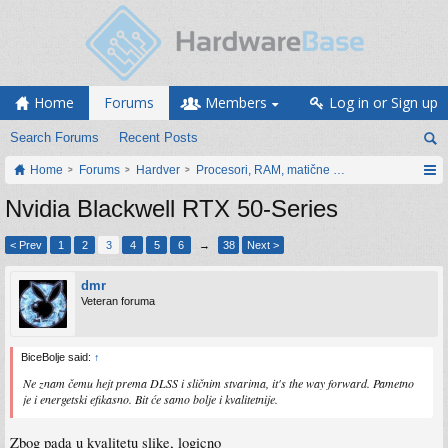
Home
Forums
Members
Log in or Sign up
Search Forums
Recent Posts
Home
Forums
Hardver
Procesori, RAM, matične ploče i grafičke karti
Nvidia Blackwell RTX 50-Series
< Prev
1
2
3
4
5
6
→
38
Next >
dmr
Veteran foruma
BiceBolje said:
↑
Ne znam čemu hejt prema DLSS i sličnim stvarima, it's the way forward. Pametno
je i energetski efikasno. Bit će samo bolje i kvalitetnije.
Zbog pada u kvalitetu slike, logicno