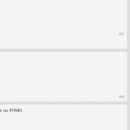
#87
#88
 Ubi vas FOMO.