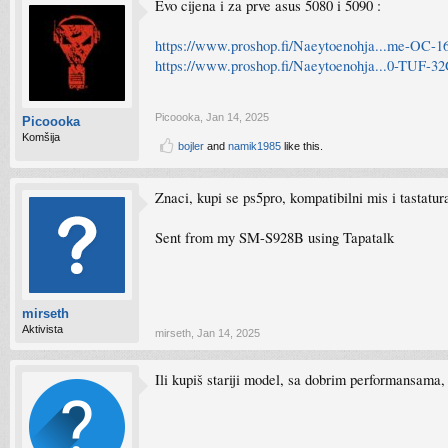
Evo cijena i za prve asus 5080 i 5090 :
https://www.proshop.fi/Naeytoenohja...me-O
https://www.proshop.fi/Naeytoenohja...0-TU
Picoooka
,
Jan 14, 2025
Picoooka
Komšija
bojler
and
namik1985
like this.
Znaci, kupi se ps5pro, kompatibilni mis i tastatu
Sent from my SM-S928B using Tapatalk
mirseth
Aktivista
mirseth
,
Jan 14, 2025
Ili kupiš stariji model, sa dobrim performansama