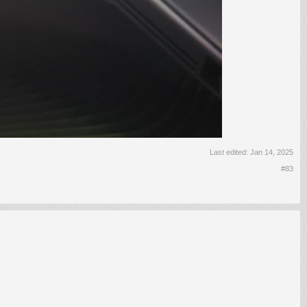
Last edited:
Jan 14, 2025
#83