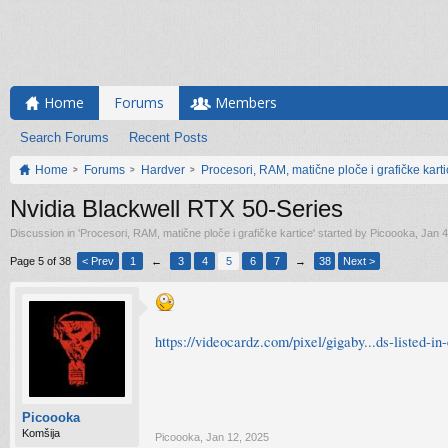
Home
Forums
Members
Search Forums
Recent Posts
Home
Forums
Hardver
Procesori, RAM, matične ploče i grafičke kart
Nvidia Blackwell RTX 50-Series
Discussion in '
Procesori, RAM, matične ploče i grafičke kartice
' started by
Picoooka
,
Jan 4
Page 5 of 38
< Prev
1
←
3
4
5
6
7
→
38
Next >
https://videocardz.com/pixel/gigaby...ds-listed-i
Picoooka
Komšija
Picoooka
,
Jan 12, 2025