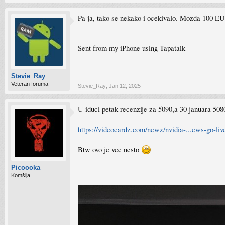
Pa ja, tako se nekako i ocekivalo. Mozda 100 E
Sent from my iPhone using Tapatalk
Stevie_Ray
Veteran foruma
Stevie_Ray
,
Jan 12, 2025
U iduci petak recenzije za 5090,a 30 januara 508
https://videocardz.com/newz/nvidia-...ews-go-liv
Btw ovo je vec nesto
Picoooka
Komšija