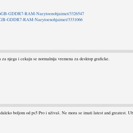
C-16GB-GDDR7-RAM-Naeytoenohjaimet/3326547
F-32GB-GDDR7-RAM-Naeytoenohjaimet/3331066
ra za njega i cekaju se normalnija vremena za desktop graficke.
, daleko boljom od ps5 Pro i uživaš. Ne mora se imati latest and greatest.