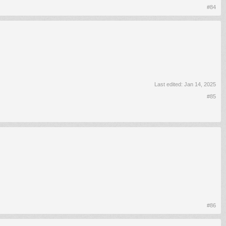
#84
Last edited:
Jan 14, 2025
#85
#86