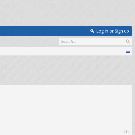
Log in or Sign up
#81