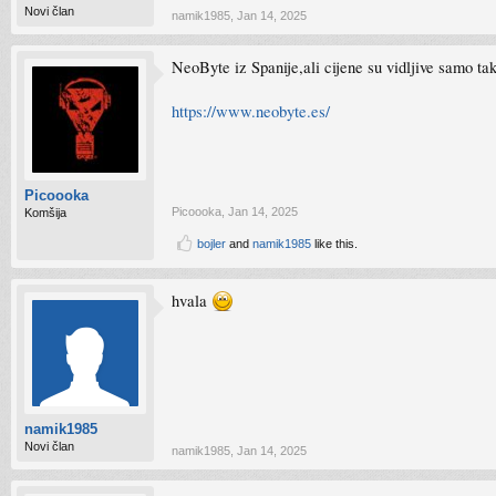
Novi član
namik1985
,
Jan 14, 2025
NeoByte iz Spanije,ali cijene su vidljive samo tak
https://www.neobyte.es/
Picoooka
Picoooka
,
Jan 14, 2025
Komšija
bojler
and
namik1985
like this.
hvala
namik1985
Novi član
namik1985
,
Jan 14, 2025