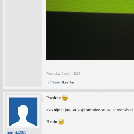
Picoooka
,
Jan 14, 2025
bojler
likes this.
Pozdrav
ako nije tajna, sa koje stranice su ovi screenshot
Hvala
namik1985