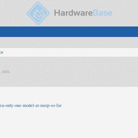
ice
, 2025
.
n-eu-only-one-model-at-msrp-so-far