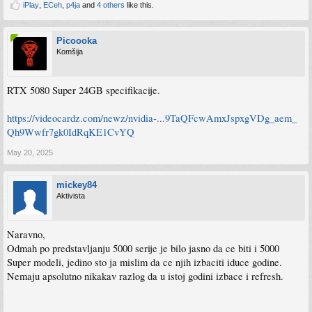
iPlay
,
ECeh
,
p4ja
and
4 others
like this.
Picoooka
Komšija
RTX 5080 Super 24GB specifikacije.
https://videocardz.com/newz/nvidia-...9TaQFcwAmxJspxgVDg_aem_
Qh9Wwfr7gk0IdRqKE1CvYQ
May 20, 2025
mickey84
Aktivista
Naravno,
Odmah po predstavljanju 5000 serije je bilo jasno da ce biti i 5000
Super modeli, jedino sto ja mislim da ce njih izbaciti iduce godine.
Nemaju apsolutno nikakav razlog da u istoj godini izbace i refresh.