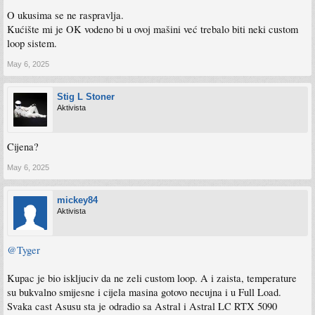
O ukusima se ne raspravlja.
Kućište mi je OK vodeno bi u ovoj mašini već trebalo biti neki custom
loop sistem.
May 6, 2025
Stig L Stoner
Aktivista
Cijena?
May 6, 2025
mickey84
Aktivista
@Tyger
Kupac je bio iskljuciv da ne zeli custom loop. A i zaista, temperature
su bukvalno smijesne i cijela masina gotovo necujna i u Full Load.
Svaka cast Asusu sta je odradio sa Astral i Astral LC RTX 5090