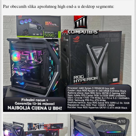
Par obecanih slika apsolutnog high end-a u desktop segmentu: