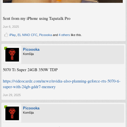
Sent from my iPhone using Tapatalk Pro
Jun 6, 2025
iPlay
,
EL NINO CFC
,
Picoooka
and
4 others
like this.
Picoooka
Komšija
5070 Ti Super 24GB 350W TDP
https://videocardz.com/newz/nvidia-also-planning-geforce-rtx-5070-ti-
super-with-24gb-gddr7-memory
Jun 29, 2025
Picoooka
Komšija