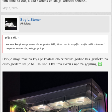
uhh sline na ovo, a kad skontas za sta je koristiti hehehe..
May 7, 2025
Stig L Stoner
Aktivista
p4ja said:
↑
sve ove konfe sto je postavio su preko 10k, ili barem tu negdje.. ubija miki sakama i
nogama nema sta, usluga je top.
Ovo je moja masina koja je kostala 6k-7k prosle godine bez graficke pa
cisto gledam sta je to 10K sad. Ova ima svrhu i nije za gejming