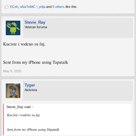
ECeh
,
aNaToMiC !
,
p4ja
and
5 others
like this.
Stevie_Ray
Veteran foruma
Kuciste i vodeno su fuj.
Sent from my iPhone using Tapatalk
May 6, 2025
Tyger
Aktivista
Stevie_Ray said:
↑
Kuciste i vodeno su fuj.
Sent from my iPhone using Tapatalk