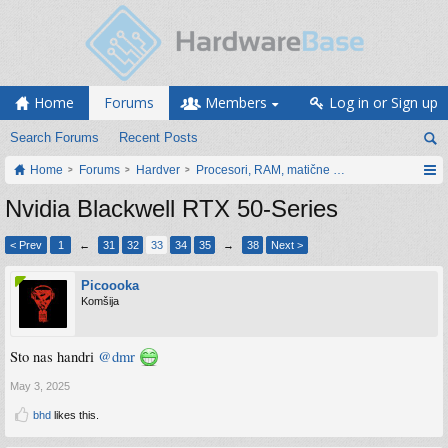
Home
Forums
Members
Log in or Sign up
Search Forums
Recent Posts
Home
Forums
Hardver
Procesori, RAM, matične ploče i grafičke karti
Nvidia Blackwell RTX 50-Series
< Prev
1
←
31
32
33
34
35
→
38
Next >
Picoooka
Komšija
Sto nas handri
@dmr
May 3, 2025
bhd
likes this.