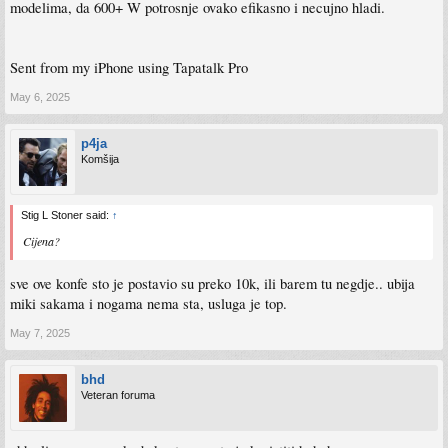
modelima, da 600+ W potrosnje ovako efikasno i necujno hladi.
Sent from my iPhone using Tapatalk Pro
May 6, 2025
p4ja
Komšija
Stig L Stoner said:
↑
Cijena?
sve ove konfe sto je postavio su preko 10k, ili barem tu negdje.. ubija
miki sakama i nogama nema sta, usluga je top.
May 7, 2025
bhd
Veteran foruma