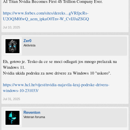
AI Titan Nvidia Becomes First 4$ Trillion Company Ever.
https://www.forbes.com/sites/dereks...gVRfpcRs-
U2OQM0fwQ_aem_ipkaO0Tnv-W_CvIJJuZSGQ
Jul 10, 2025
Zer0
Aktivista
Eh, gotovo je. Tesko da ce se moci odlagati jos mnogo prelazak na
Windows 11.
Nvidia ukida podrsku za nove drivere za Windows 10 "uskoro".
https://www.hcl.hr/vijest/nvidia-najavila-kraj-podrske-drivera-
windows-10-231033/
Jul 31, 2025
Reventon
Veteran foruma