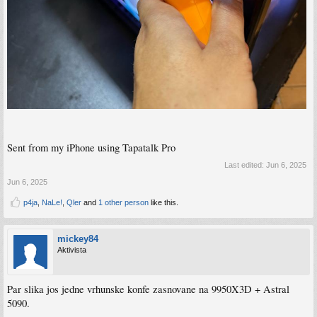
Sent from my iPhone using Tapatalk Pro
Last edited:
Jun 6, 2025
Jun 6, 2025
p4ja
,
NaLe!
,
Qler
and
1 other person
like this.
mickey84
Aktivista
Par slika jos jedne vrhunske konfe zasnovane na 9950X3D + Astral
5090.