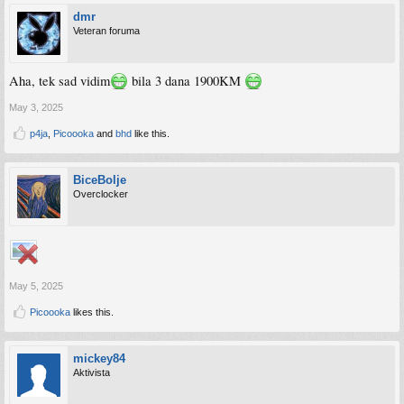
dmr
Veteran foruma
Aha, tek sad vidim
bila 3 dana 1900KM
May 3, 2025
p4ja
,
Picoooka
and
bhd
like this.
BiceBolje
Overclocker
May 5, 2025
Picoooka
likes this.
mickey84
Aktivista