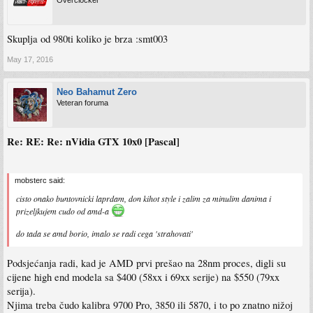
Overclocker
Skuplja od 980ti koliko je brza :smt003
May 17, 2016
Neo Bahamut Zero
Veteran foruma
Re: RE: Re: nVidia GTX 10x0 [Pascal]
mobsterc said:
cisto onako buntovnicki laprdam, don kihot style i zalim za minulim danima i
prizeljkujem cudo od amd-a
do tada se amd borio, imalo se radi cega 'strahovati'
Podsjećanja radi, kad je AMD prvi prešao na 28nm proces, digli su
cijene high end modela sa $400 (58xx i 69xx serije) na $550 (79xx
serija).
Njima treba čudo kalibra 9700 Pro, 3850 ili 5870, i to po znatno nižoj