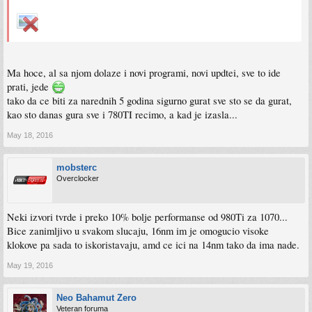
Ma hoce, al sa njom dolaze i novi programi, novi updtei, sve to ide
prati, jede
tako da ce biti za narednih 5 godina sigurno gurat sve sto se da gurat,
kao sto danas gura sve i 780TI recimo, a kad je izasla...
May 18, 2016
mobsterc
Overclocker
Neki izvori tvrde i preko 10% bolje performanse od 980Ti za 1070...
Bice zanimljivo u svakom slucaju, 16nm im je omogucio visoke
klokove pa sada to iskoristavaju, amd ce ici na 14nm tako da ima nade.
May 19, 2016
Neo Bahamut Zero
Veteran foruma