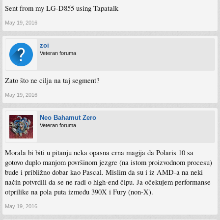
Sent from my LG-D855 using Tapatalk
May 19, 2016
zoi
Veteran foruma
Zato što ne cilja na taj segment?
May 19, 2016
Neo Bahamut Zero
Veteran foruma
Morala bi biti u pitanju neka opasna crna magija da Polaris 10 sa
gotovo duplo manjom površinom jezgre (na istom proizvodnom procesu)
bude i približno dobar kao Pascal. Mislim da su i iz AMD-a na neki
način potvrdili da se ne radi o high-end čipu. Ja očekujem performanse
otprilike na pola puta između 390X i Fury (non-X).
May 19, 2016