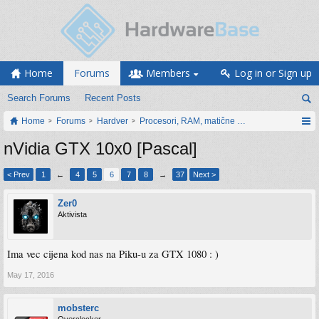
Home
Forums
Members
Log in or Sign up
Search Forums
Recent Posts
Home
Forums
Hardver
Procesori, RAM, matične ploče i grafičke karti
nVidia GTX 10x0 [Pascal]
< Prev
1
←
4
5
6
7
8
→
37
Next >
Zer0
Aktivista
Ima vec cijena kod nas na Piku-u za GTX 1080 : )
May 17, 2016
mobsterc