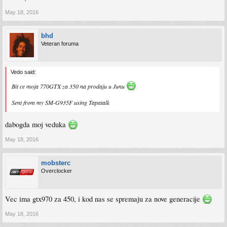
May 18, 2016
bhd
Veteran foruma
Vedo said:
Bit ce moja 770GTX za 350 na prodaju u Junu
Sent from my SM-G935F using Tapatalk
dabogda moj veduka
May 18, 2016
mobsterc
Overclocker
Vec ima gtx970 za 450, i kod nas se spremaju za nove generacije
May 18, 2016