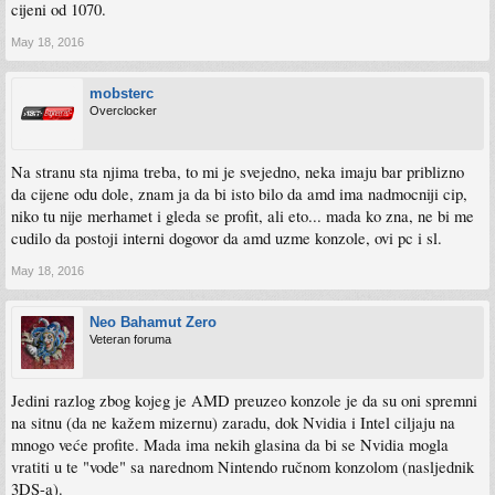
cijeni od 1070.
May 18, 2016
mobsterc
Overclocker
Na stranu sta njima treba, to mi je svejedno, neka imaju bar priblizno
da cijene odu dole, znam ja da bi isto bilo da amd ima nadmocniji cip,
niko tu nije merhamet i gleda se profit, ali eto... mada ko zna, ne bi me
cudilo da postoji interni dogovor da amd uzme konzole, ovi pc i sl.
May 18, 2016
Neo Bahamut Zero
Veteran foruma
Jedini razlog zbog kojeg je AMD preuzeo konzole je da su oni spremni
na sitnu (da ne kažem mizernu) zaradu, dok Nvidia i Intel ciljaju na
mnogo veće profite. Mada ima nekih glasina da bi se Nvidia mogla
vratiti u te "vode" sa narednom Nintendo ručnom konzolom (nasljednik
3DS-a).