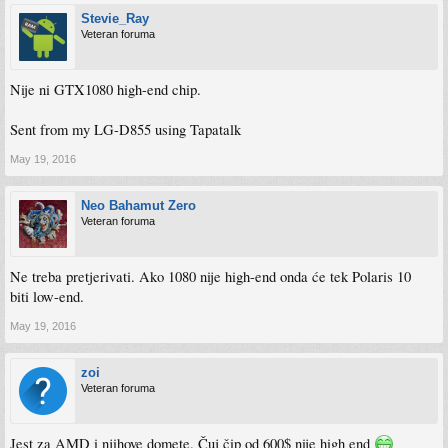
Stevie_Ray
Veteran foruma
Nije ni GTX1080 high-end chip.
Sent from my LG-D855 using Tapatalk
May 19, 2016
Neo Bahamut Zero
Veteran foruma
Ne treba pretjerivati. Ako 1080 nije high-end onda će tek Polaris 10
biti low-end.
May 19, 2016
zoi
Veteran foruma
Jest za AMD i njihove domete. Čuj čip od 600$ nije high end