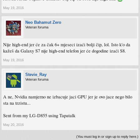
May 19, 2016
Neo Bahamut Zero
Veteran foruma
Nije high-end jer će za čak 6+ mjeseci izaći bolji čip, lol. Isto k'o da
kažeš da Galaxy S7 nije high-end telefon jer će dogodine izaći S8.
May 19, 2016
Stevie_Ray
Veteran foruma
A ne, Nvidia namjerno ne izbacuje jaci GPU jer je ovo jace nego bilo
sta na trzistu...
Sent from my LG-D855 using Tapatalk
May 20, 2016
(You must log in or sign up to reply here.)