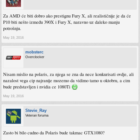
Za AMD će biti dobro ako prestignu Fury X, ali realističnije je da će
P10 biti nešto između 390X i Fury X, naravno uz daleko manju
potrošnju.
May 19, 2016
mobsterc
Overclocker
Nisam mislio na polaris, za njega se zna da nece konkurisati ovdje, ali
nazalost vega cip najranije mozemo da vidimo tamo u oktobru, a cim
bude predstavljen i nvidia ce 1080Ti
May 19, 2016
Stevie_Ray
Veteran foruma
Zasto bi bilo cudno da Polaris bude takmac GTX1080?