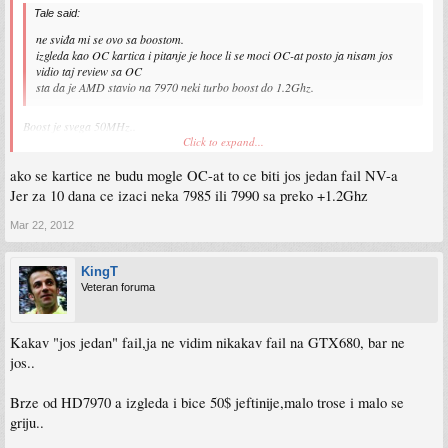
Tale said:
ne sviđa mi se ovo sa boostom.
izgleda kao OC kartica i pitanje je hoce li se moci OC-at posto ja nisam jos
vidio taj review sa OC
sta da je AMD stavio na 7970 neki turbo boost do 1.2Ghz.
Boost je svega 50MHz..
Click to expand...
3D klokovi su 1006MHz a Boost je na 1056MHz,znaci zanemarivo..
ako se kartice ne budu mogle OC-at to ce biti jos jedan fail NV-a
Jer za 10 dana ce izaci neka 7985 ili 7990 sa preko +1.2Ghz
Mar 22, 2012
KingT
Veteran foruma
Kakav "jos jedan" fail,ja ne vidim nikakav fail na GTX680, bar ne
jos..
Brze od HD7970 a izgleda i bice 50$ jeftinije,malo trose i malo se
griju..