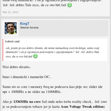
:lol: :lol: dobro Tale rece, da ce ovo biti fail
Mar 22, 2012
KingT
Veteran foruma
kolinsb said:
cek, jesam ja ovo dobro shvatio, da nema manuelnog overclockinga, samo ovaj
dinamicki? i on je ogranicen potrosnjom i zagrijavanjem? :lol: :lol: dobro Tale
rece, da ce ovo biti fail
Nisi dobro shvatio..
Imas i dinamicki i manuelni OC..
Samo sto se core i memory freq ne podesava kao prije vec slider ide
npr + 100MHz a ne slider na 1106MHz..
1336MHz na core
Ako je
fail onda neko treba reality check.. :lol: (ovo
Asus Voltage Tweak edition
je sa podesavanjem voltaze jer je karta
)