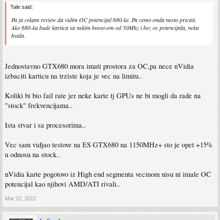
Tale said:
Pa ja cekam review da vidim OC potencijal 680-ke. Pa cemo onda nesto pricati.
Ako 680-ka bude kartica sa nekim boost-om od 50Mhz i bez oc potencijala, neka
hvala.
Jednostavno GTX680 mora imati prostora za OC,pa nece nVidia
izbaciti karticu na trziste koja je vec na limitu..
Koliki bi bio fail rate jer neke karte tj GPUs ne bi mogli da rade na
"stock" frekvencijama..
Ista stvar i sa procesorima..
Vec sam vidjao testove na ES GTX680 na 1150MHz+ sto je opet +15%
u odnosu na stock..
nVidia karte pogotovo iz High end segmenta vecinom nisu ni imale OC
potencijal kao njihovi AMD/ATI rivali..
Mar 22, 2012