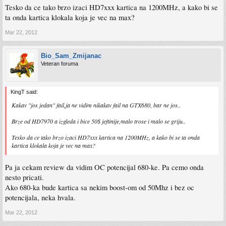
Tesko da ce tako brzo izaci HD7xxx kartica na 1200MHz, a kako bi se
ta onda kartica klokala koja je vec na max?
Mar 22, 2012
Bio_Sam_Zmijanac
Veteran foruma
KingT said:
Kakav "jos jedan" fail,ja ne vidim nikakav fail na GTX680, bar ne jos..
Brze od HD7970 a izgleda i bice 50$ jeftinije,malo trose i malo se griju..
Tesko da ce tako brzo izaci HD7xxx kartica na 1200MHz, a kako bi se ta onda
kartica klokala koja je vec na max?
Pa ja cekam review da vidim OC potencijal 680-ke. Pa cemo onda
nesto pricati.
Ako 680-ka bude kartica sa nekim boost-om od 50Mhz i bez oc
potencijala, neka hvala.
Mar 22, 2012