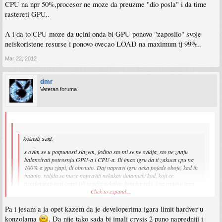
CPU na npr 50%,procesor ne moze da preuzme "dio posla" i da time
rastereti GPU..
A i da to CPU moze da ucini onda bi GPU ponovo "zaposlio" svoje
neiskoristene resurse i ponovo ovecao LOAD na maximum tj 99%..
Mar 22, 2012
dmr
Veteran foruma
kolinsb said:
s ovim se u potpunosti slazem, jedino sto mi se ne svidja, sto ne znaju
balansirati potrosnju GPU-a i CPU-a. Ili imas igru da ti zakuca cpu na
100% a gpu zjapi, ili obrnuto. Daj napravi igru neka pojede oboje, kad ih
imamo. valjda se moze napraviti nekakav dinamicki kod, koji ce
preskenirati moj comp (ili uraditi nekakav benchmark), i na osnovu toga
prilagoditi igru tome, tj. iskoristenost cpu-a i gpu-a. mozda netko ima npr
Click to expand...
AMD 6750 graficku, a i920 cpu, pa daj onda prebaci teziste na cpu, neka
Click to expand...
njega vise muze.... a vecina ce igara pozderati tu graficku, a nece
Pa i jesam a ja opet kazem da je developerima igara limit hardver u
iskoristiti ni 30% procesora. ovo vjerovatno najvise zavisi od engine-a, pa
pa valjda si mogao skontati da ja mislim na PC, jer tu svako malo nesto izadje, i
konzolama
. Da nije tako sada bi imali crysis 2 puno napredniji i