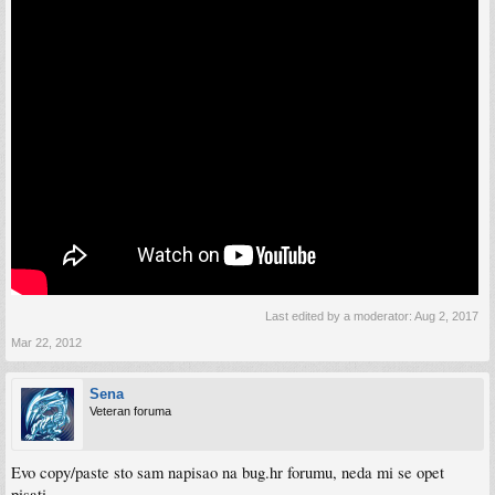
Last edited by a moderator:
Aug 2, 2017
Mar 22, 2012
Sena
Veteran foruma
Evo copy/paste sto sam napisao na bug.hr forumu, neda mi se opet
pisati.