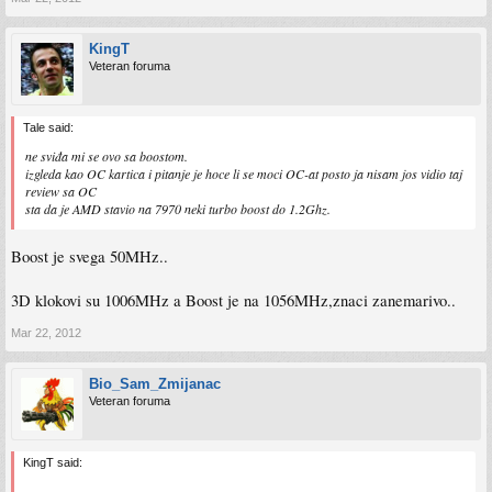
KingT
Veteran foruma
Tale said:
ne sviđa mi se ovo sa boostom.
izgleda kao OC kartica i pitanje je hoce li se moci OC-at posto ja nisam jos vidio taj
review sa OC
sta da je AMD stavio na 7970 neki turbo boost do 1.2Ghz.
Boost je svega 50MHz..
3D klokovi su 1006MHz a Boost je na 1056MHz,znaci zanemarivo..
Mar 22, 2012
Bio_Sam_Zmijanac
Veteran foruma
KingT said: