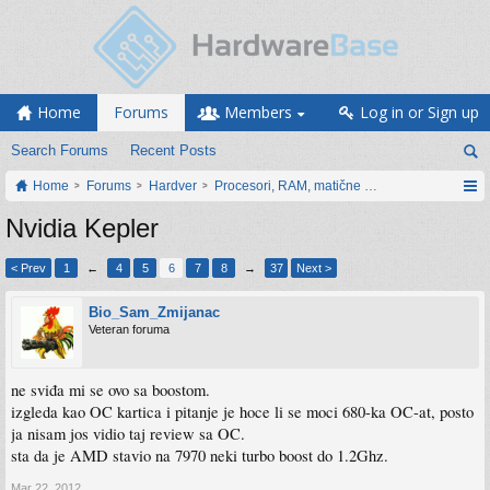
Home
Forums
Members
Log in or Sign up
Search Forums
Recent Posts
Home
Forums
Hardver
Procesori, RAM, matične ploče i grafičke karti
Nvidia Kepler
< Prev
1
←
4
5
6
7
8
→
37
Next >
Bio_Sam_Zmijanac
Veteran foruma
ne sviđa mi se ovo sa boostom.
izgleda kao OC kartica i pitanje je hoce li se moci 680-ka OC-at, posto
ja nisam jos vidio taj review sa OC.
sta da je AMD stavio na 7970 neki turbo boost do 1.2Ghz.
Mar 22, 2012