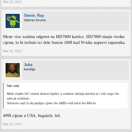
Mar 22, 2012
Stevie_Ray
Veteran foruma
Mene vise zanima odgovor na HD7800 kartice. HD7800 imaju visoku
cijenu, to bi trebalo ici dole barem 100$ kad Nvidia napravi suparnika.
Mar 22, 2012
Juka
Komšija
Tale said:
Malo čudan OC sistem donosi kepler, u svakom slučaju kartica je i više nego što
sam ja očekivao.
Naravno sad će da padaju cijene što AMD-ovih karti što 680-ke
499$ cijena u USA, bagatela :lol:
Mar 22, 2012