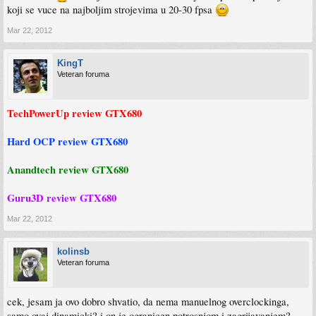
Click to expand...
bi on trebao biti takav nekakav "dinamicki"
naravno to nesto bude jos jace. konzolu ne mozes nadograditi, i sasvim je jasno da
koji se vuce na najboljim strojevima u 20-30 fpsa
je sama konzola limitirana od dana izlaska iste, a kamo li kasnije
Ja se uopste ne slazem
. Hardver u konzolama je developerima jedini limit.
Mar 22, 2012
KingT
Veteran foruma
TechPowerUp review GTX680
Hard OCP review GTX680
Anandtech review GTX680
Guru3D review GTX680
Mar 22, 2012
kolinsb
Veteran foruma
cek, jesam ja ovo dobro shvatio, da nema manuelnog overclockinga,
samo ovaj dinamicki? i on je ogranicen potrosnjom i zagrijavanjem?