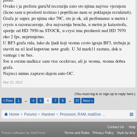
Ovako i ja prelista guru3d recenziju zato sto njima najvise vjerujem
(licno sam u proslosti testirao i poprilicno nam se poklapaju rezulatati).
Grafa je super, po njima oko 79C, sto je ok, ali perfomanse u metru i
crysis u razoracarenje, dva najvaznija bencha, u metru je katastrofa,
sporije od HD 7950 na STOCK, u crysi ima prednosti nad HD 7970
oko 2 fps, neprimjetno.
U BF3 grafa rula, tako da ljudi koji veoma cesto igraju BF3, trebaju je
staviti na n1 kod kupovine nove grafe. U 3d mark11 rastura, dok u
vantage i ne bas.
Sve u svemu malkice sam vise ocekivao, ali je veoma, veoma dobra
grafa.
Najveci minus zapravo dajem auto OC.
Mar 22, 2012
(You must log in or sign up to reply here.)
< Prev
1
←
4
5
6
7
8
→
37
Next >
Home
Forums
Hardver
Procesori, RAM, matične ploče i grafičke karti
Contact Us
Help
Forum software by XenForo
Terms and Rules
Privacy Policy
Style by Arty
®