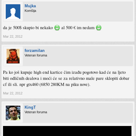
Mujka
Komšija
da je 500$ skupio bi nekako
al 500 € im nedam
Mar 22, 2012
forzamilan
Veteran foruma
Pa ko još kupuje high end kartice čim izađu pogotovo kad će na ljeto
biti odličnih dealova i moći će se za relativno male pare sklopiti dobar
cf ili sli. npr gtx460 (6850 280KM na piku nove).
Mar 22, 2012
KingT
Veteran foruma