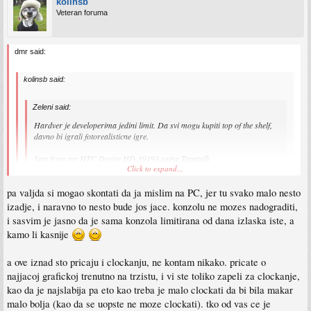
kolinsb
Veteran foruma
dmr said:
kolinsb said:
Zeleni said:
Hardver je developerima jedini limit. Da svi mogu kupiti top of the shelf,
davno bi igrali fotorealisticne igre.
Sent from my HTC Desire HD A9191 using Tapatalk
Click to expand...
s ovim se u potpunosti slazem, jedino sto mi se ne svidja, sto ne znaju
pa valjda si mogao skontati da ja mislim na PC, jer tu svako malo nesto
balansirati potrosnju GPU-a i CPU-a. Ili imas igru da ti zakuca cpu na 100%
Click to expand...
izadje, i naravno to nesto bude jos jace. konzolu ne mozes nadograditi,
a gpu zjapi, ili obrnuto. Daj napravi igru neka pojede oboje, kad ih imamo.
Ja se uopste ne slazem
valjda se moze napraviti nekakav dinamicki kod, koji ce preskenirati moj comp
. Hardver u konzolama je developerima jedini limit.
i sasvim je jasno da je sama konzola limitirana od dana izlaska iste, a
(ili uraditi nekakav benchmark), i na osnovu toga prilagoditi igru tome, tj.
kamo li kasnije
iskoristenost cpu-a i gpu-a. mozda netko ima npr AMD 6750 graficku, a i920
cpu, pa daj onda prebaci teziste na cpu, neka njega vise muze.... a vecina ce
a ove iznad sto pricaju i clockanju, ne kontam nikako. pricate o
igara pozderati tu graficku, a nece iskoristiti ni 30% procesora. ovo vjerovatno
najjacoj grafickoj trenutno na trzistu, i vi ste toliko zapeli za clockanje,
najvise zavisi od engine-a, pa bi on trebao biti takav nekakav "dinamicki"
kao da je najslabija pa eto kao treba je malo clockati da bi bila makar
malo bolja (kao da se uopste ne moze clockati). tko od vas ce je