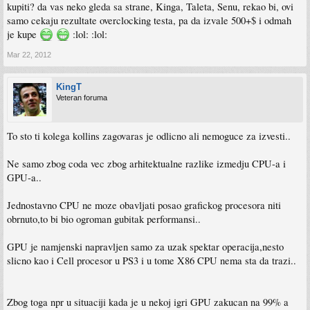
kupiti? da vas neko gleda sa strane, Kinga, Taleta, Senu, rekao bi, ovi
samo cekaju rezultate overclocking testa, pa da izvale 500+$ i odmah
je kupe
:lol: :lol:
Mar 22, 2012
KingT
Veteran foruma
To sto ti kolega kollins zagovaras je odlicno ali nemoguce za izvesti..
Ne samo zbog coda vec zbog arhitektualne razlike izmedju CPU-a i
GPU-a..
Jednostavno CPU ne moze obavljati posao grafickog procesora niti
obrnuto,to bi bio ogroman gubitak performansi..
GPU je namjenski napravljen samo za uzak spektar operacija,nesto
slicno kao i Cell procesor u PS3 i u tome X86 CPU nema sta da trazi..
Zbog toga npr u situaciji kada je u nekoj igri GPU zakucan na 99% a