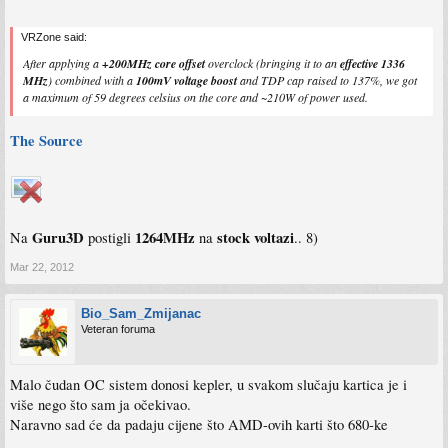
VRZone said:
After applying a
+200MHz core offset
overclock (bringing it to an
effective 1336
MHz
) combined with a
100mV voltage boost
and TDP cap raised to 137%, we got
a maximum of 59 degrees celsius on the core and ~210W of power used.
The Source
Guru3D
1264MHz
stock voltazi
Na
postigli
na
.. 8)
Mar 22, 2012
Bio_Sam_Zmijanac
Veteran foruma
Malo čudan OC sistem donosi kepler, u svakom slučaju kartica je i
više nego što sam ja očekivao.
Naravno sad će da padaju cijene što AMD-ovih karti što 680-ke