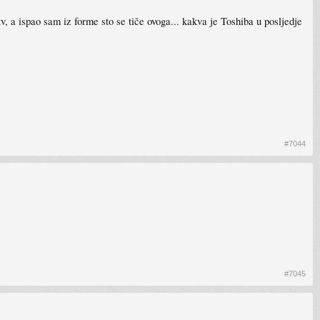
 a ispao sam iz forme sto se tiče ovoga... kakva je Toshiba u posljedje
#7044
#7045