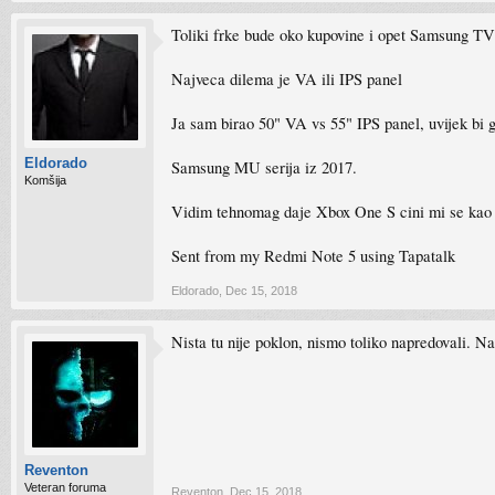
Toliki frke bude oko kupovine i opet Samsung TV 
Najveca dilema je VA ili IPS panel
Ja sam birao 50" VA vs 55" IPS panel, uvijek bi
Eldorado
Samsung MU serija iz 2017.
Komšija
Vidim tehnomag daje Xbox One S cini mi se kao 
Sent from my Redmi Note 5 using Tapatalk
Eldorado
,
Dec 15, 2018
Nista tu nije poklon, nismo toliko napredovali. Na
Reventon
Veteran foruma
Reventon
,
Dec 15, 2018