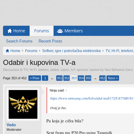
Home
Forums
Members
Search Forums
Recent Posts
Home
Forums
Softver, igre i potrošačka elektronika
TV, Hi-Fi, telefoni
Odabir i kupovina TV-a
Discussion in '
TV, Hi-Fi, telefoni, tableti, satovi, IoT oprema
' started by
Neo Bahamut Zero
,
Page 353 of 452
< Prev
1
←
351
352
353
354
355
→
452
Next >
Ninja said:
↑
https://www.samsung.com/lv/tvs/uhd-mu6172/UE75MU6
Ovaj je bio.
Pa koja je cifra bila?
Vedo
Moderator
Sent from my P20 Pro using Tapatalk