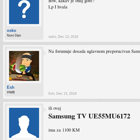
Btw, kakav je onaj gore?
Lp I hvala
osko
Novi član
osko
,
Dec 13, 2018
Na forumuje dosada uglavnom preporucivan Sam
Esh
HWB
Esh
,
Dec 13, 2018
ili ovaj
Samsung TV UE55MU6172
ima za 1100 KM