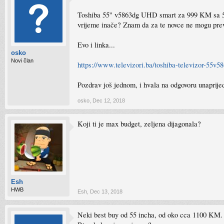
Toshiba 55'' v5863dg UHD smart za 999 KM sa 5 go
vrijeme inače? Znam da za te novce ne mogu prev
Evo i linka...
osko
Novi član
https://www.televizori.ba/toshiba-televizor-55v5
Pozdrav još jednom, i hvala na odgovoru unaprije
osko
,
Dec 12, 2018
Koji ti je max budget, zeljena dijagonala?
Esh
HWB
Esh
,
Dec 13, 2018
Neki best buy od 55 incha, od oko cca 1100 KM.