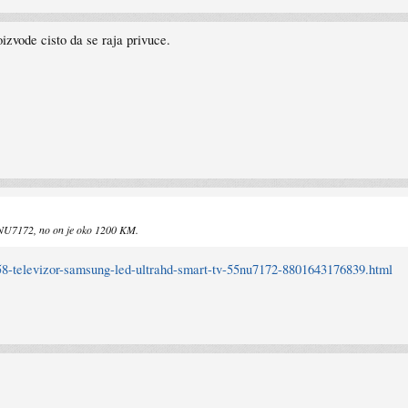
izvode cisto da se raja privuce.
NU7172, no on je oko 1200 KM.
0358-televizor-samsung-led-ultrahd-smart-tv-55nu7172-8801643176839.html