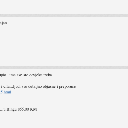
ajao...
upio...ima sve sto covjeku treba
i cita...ljudi sve detaljno objasne i preporuce
25.html
ini...u Bingu 855,00 KM