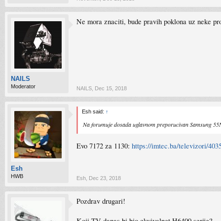
Ne mora znaciti, bude pravih poklona uz neke pro
NAILS
Moderator
NAILS
,
Dec 15, 2018
Esh said:
↑
Na forumuje dosada uglavnom preporucivan Samsung 55
Evo 7172 za 1130:
https://imtec.ba/televizori/4
Esh
HWB
Esh
,
Dec 23, 2018
Pozdrav drugari!
Koji TV danas bi bio ekvivalnet H6400 serije?