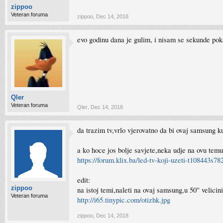
zippoo
Veteran foruma
zippoo
,
Dec 14, 2018
evo godinu dana je gulim, i nisam se sekunde pok
Qler
Veteran foruma
Qler
,
Dec 14, 2018
da trazim tv,vrlo vjerovatno da bi ovaj samsung k
a ko hoce jos bolje savjete,neka udje na ovu temu 
https://forum.klix.ba/led-tv-koji-uzeti-t108443s78
edit:
zippoo
na istoj temi,naleti na ovaj samsung,u 50'' velic
Veteran foruma
http://i65.tinypic.com/otizhk.jpg
zippoo
,
Dec 14, 2018