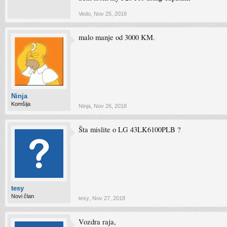
Vedo
,
Nov 25, 2018
malo manje od 3000 KM.
Ninja
Komšija
Ninja
,
Nov 26, 2018
Šta mislite o LG 43LK6100PLB ?
tesy
Novi član
tesy
,
Nov 27, 2018
Vozdra raja,