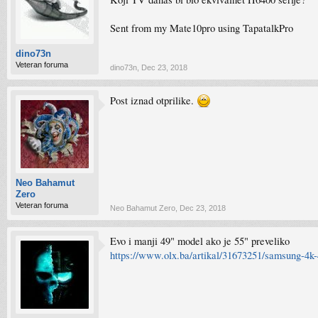
Sent from my Mate10pro using TapatalkPro
dino73n
Veteran foruma
dino73n
,
Dec 23, 2018
Post iznad otprilike.
Neo Bahamut
Zero
Veteran foruma
Neo Bahamut Zero
,
Dec 23, 2018
Evo i manji 49" model ako je 55" preveliko
https://www.olx.ba/artikal/31673251/samsung-4k-