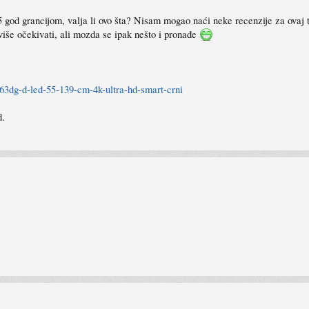
d grancijom, valja li ovo šta? Nisam mogao naći neke recenzije za ovaj tv,
iše očekivati, ali mozda se ipak nešto i pronađe
863dg-d-led-55-139-cm-4k-ultra-hd-smart-crni
d.