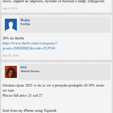
stavis, support ne odgovara, navodno su bazirani u Indiji, izbjegavati.
Sep 4, 2024
Mujka
Komšija
28% na iherbu
https://www.iherb.com/c/categories?
pcode=28IHERB2&rcode=TLP549
Sep 20, 2024
bhd
Veteran foruma
Gledam cijene 2023 vs da as sve u prosjeku poskupilo 20-30% neato
sto sam
Placao full price 21 sad 27
Sent from my iPhone using Tapatalk