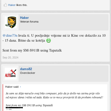
Haker
likes this.
Haker
Veteran foruma
@dino73n
hvala ti. U posljednje vrijeme mi iz Kine sve dolazilo za 10
- 15 dana. Bitno da se kotrlja
Sent from my SM-S911B using Tapatalk
Sep 20, 2024
dams82
Overclocker
Haker said:
↑
Ja sam sa Alija naručio ovaj bike computer, piše da je došlo na carinu prije više
od.mjesec dana i ništa od tada. Kako se to moze provjeriti ili da probam rebound?
Sent from my SM-S911B using Tapatalk