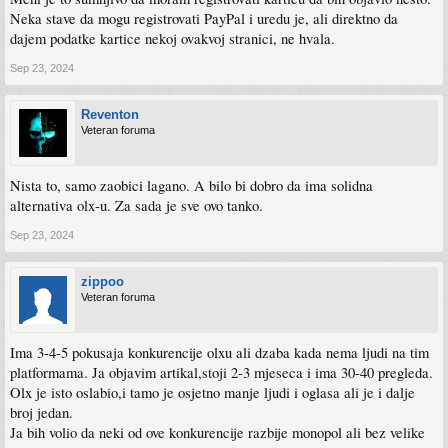
Neka stave da mogu registrovati PayPal i uredu je, ali direktno da
dajem podatke kartice nekoj ovakvoj stranici, ne hvala.
Sep 23, 2024
Reventon
Veteran foruma
Nista to, samo zaobici lagano. A bilo bi dobro da ima solidna
alternativa olx-u. Za sada je sve ovo tanko.
Sep 23, 2024
zippoo
Veteran foruma
Ima 3-4-5 pokusaja konkurencije olxu ali dzaba kada nema ljudi na tim
platformama. Ja objavim artikal,stoji 2-3 mjeseca i ima 30-40 pregleda.
Olx je isto oslabio,i tamo je osjetno manje ljudi i oglasa ali je i dalje
broj jedan.
Ja bih volio da neki od ove konkurencije razbije monopol ali bez velike