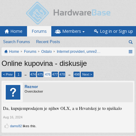
Home
Forums
Members
Log in or Sign up
Search Forums
Recent Posts
Home
Forums
Ostalo
Internet provideri, umrežavanje i web servisi
Online kupovina - diskusije
< Prev
1
←
474
475
476
477
478
→
498
Next >
Reznor
Overclocker
Da, kupujemprodajem je njihov OLX, a u Hrvatskoj je to njuškalo
Aug 16, 2024
dams82
likes this.