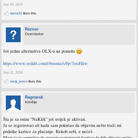
Sep 20, 2024
dams82
likes this.
Reznor
Overclocker
Još jedna alternativa OLX-u na pomolu
https://www.reddit.com/r/bosnia/s/0jv7exiHkw
Sep 21, 2024
nenji_avero
likes this.
Ragnarok
Komšija
Šta je sa onim "NaKlik" još uvijek je aktivan.
Ja se registrovao ali kada sam pokušao da objavim nešto traži mi
podatke kartice za plaćanje. Rekoh sebi, e nećeš.
Meni je to sumnjivo da moram registrovati karticu da bih objavio nešto.