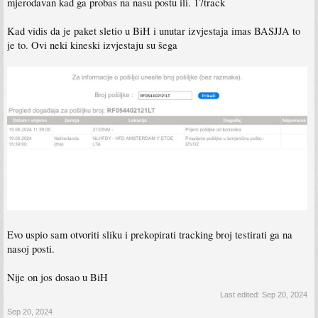
mjerodavan kad ga probas na nasu postu ili. 17track
Kad vidis da je paket sletio u BiH i unutar izvjestaja imas BASJJA to
je to. Ovi neki kineski izvjestaju su šega
Evo uspio sam otvoriti sliku i prekopirati tracking broj testirati ga na
nasoj posti.
Nije on jos dosao u BiH
Last edited:
Sep 20, 2024
Sep 20, 2024