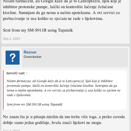
Nisam farmaceut, ali Google kaže da je to Lanzoprazol, lijek koji je
inhibitor protonske pumpe, laički on kontroliše lučenje želučane
kiseline. Sumnjam da ga nema u našim apotekama. A ovi servisi za
prebacivanje iz usa koliko se sjećam ne rade s lijekovima.
Sent from my SM-S911B using Tapatalk
Sep 2, 2024
Reznor
Overclocker
dams82 said:
↑
Nisam farmaceut, ali Google kaže da je to Lanzoprazol, lijek koji je inhibitor
protonske pumpe, laički on kontroliše lučenje želučane kiseline. Sumnjam da ga
nema u našim apotekama. A ovi servisi za prebacivanje iz usa koliko se sjećam ne
rade s lijekovima.
Sent from my SM-S911B using Tapatalk
Ne znam šta je u pitanju mislim da mu treba više toga, a preko zavoda
dobije samo jedan godišnje, hvala znači lijekovi ne mogu.