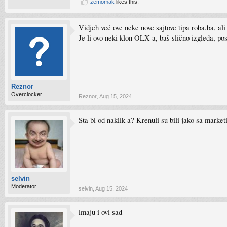
zemomak
likes this.
Vidjeh već ove neke nove sajtove tipa roba.ba, al
Je li ovo neki klon OLX-a, baš slično izgleda, p
Reznor
Overclocker
Reznor
,
Aug 15, 2024
Sta bi od naklik-a? Krenuli su bili jako sa market
selvin
Moderator
selvin
,
Aug 15, 2024
imaju i ovi sad