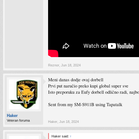
Reznor
,
Jun 18, 2024
Meni danas dodje ovaj dorbell
Prvi put naručio preko kupi global super sve
Isto preporuku za Eufy dorbell odlično radi, najbo
Sent from my SM-S911B using Tapatalk
Haker
Veteran foruma
Haker
,
Jun 18, 2024
Haker said:
↑