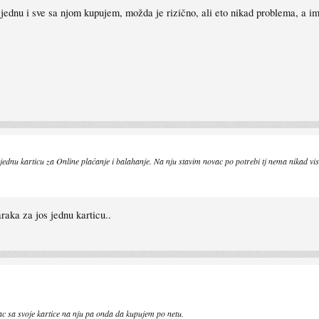
 jednu i sve sa njom kupujem, možda je rizično, ali eto nikad problema, a i
m jednu karticu za Online plaćanje i balahanje. Na nju stavim novac po potrebi tj nema nikad 
raka za jos jednu karticu..
ac sa svoje kartice na nju pa onda da kupujem po netu.