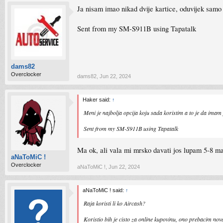
Ja nisam imao nikad dvije kartice, oduvijek samo
Sent from my SM-S911B using Tapatalk
dams82
Overclocker
dams82
,
Jun 22, 2024
Haker said:
↑
Meni je najbolja opcija koju sada koristim a to je da ima
Sent from my SM-S911B using Tapatalk
Ma ok, ali vala mi mrsko davati jos lupam 5-8 ma
aNaToMiC !
Overclocker
aNaToMiC !
,
Jun 22, 2024
aNaToMiC ! said:
↑
Raja koristi li ko Aircash?
Koristio bih je cisto za online kupovinu, ono prebacim nov