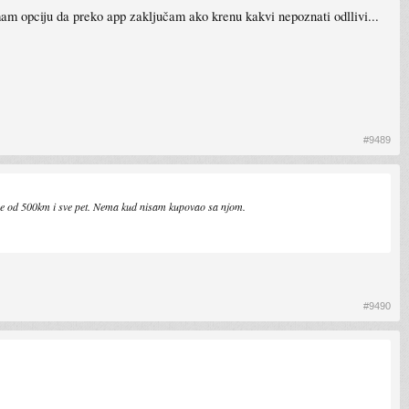
mam opciju da preko app zaključam ako krenu kakvi nepoznati odllivi...
#9489
vise od 500km i sve pet. Nema kud nisam kupovao sa njom.
#9490