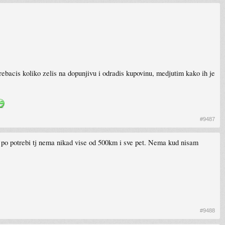
prebacis koliko zelis na dopunjivu i odradis kupovinu, medjutim kako ih je
#9487
c po potrebi tj nema nikad vise od 500km i sve pet. Nema kud nisam
#9488