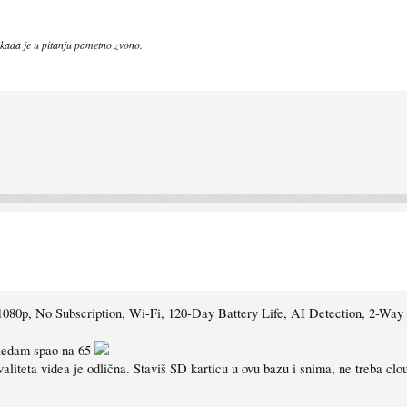
r kada je u pitanju pametno zvono.
 1080p, No Subscription, Wi-Fi, 120-Day Battery Life, AI Detection, 2-Wa
 gledam spao na 65
kvaliteta videa je odlična. Staviš SD karticu u ovu bazu i snima, ne treba clo