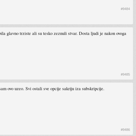
#9484
a glavno trziste ali su tesko zeznuli stvar. Dosta ljudi je nakon ovoga
#9485
m ovo uzeo. Svi ostali sve opcije sakriju iza subskripcije.
#9486