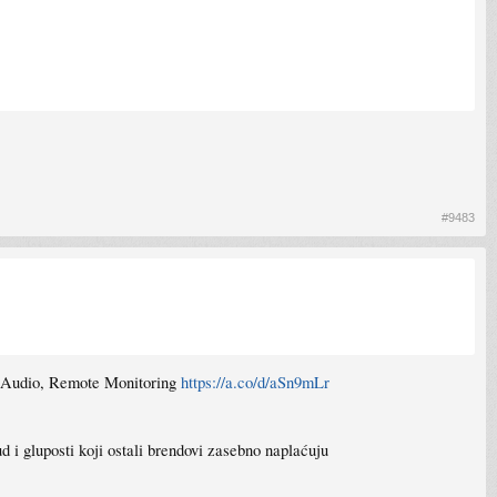
#9483
y Audio, Remote Monitoring
https://a.co/d/aSn9mLr
ud i gluposti koji ostali brendovi zasebno naplaćuju