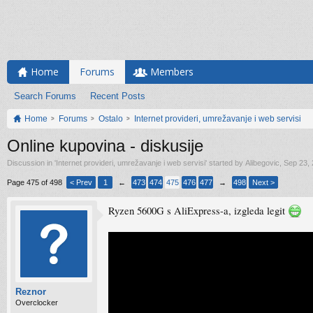
Home
Forums
Members
Search Forums
Recent Posts
Home
Forums
Ostalo
Internet provideri, umrežavanje i web servisi
Online kupovina - diskusije
Discussion in '
Internet provideri, umrežavanje i web servisi
' started by
Alibegovic
,
Sep 23,
Page 475 of 498
< Prev
1
←
473
474
475
476
477
→
498
Next >
Ryzen 5600G s AliExpress-a, izgleda legit
Reznor
Overclocker