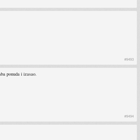
#9493
laba ponuda i izasao.
#9494