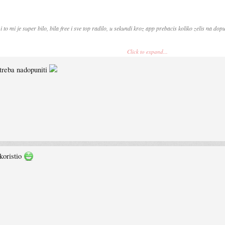
to mi je super bilo, bila free i sve top radilo, u sekundi kroz app prebacis koliko zelis na dop
Click to expand...
e koristite ako ih ima za sigurniju malo varijantu online placanja
 treba nadopuniti
 koristio