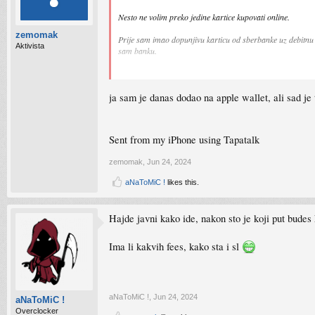
Nesto ne volim preko jedine kartice kupovati online.
zemomak
Prije sam imao dopunjivu karticu od sberbanke uz debitnu i 
Aktivista
sam banku.
Zanima me koristi li ko aircash ili nesto slicno, koje metod
ja sam je danas dodao na apple wallet, ali sad je
Sent from my iPhone using Tapatalk
zemomak
,
Jun 24, 2024
aNaToMiC !
likes this.
Hajde javni kako ide, nakon sto je koji put budes
Ima li kakvih fees, kako sta i sl
aNaToMiC !
,
Jun 24, 2024
aNaToMiC !
Overclocker