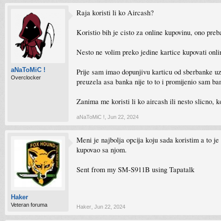
Raja koristi li ko Aircash?
Koristio bih je cisto za online kupovinu, ono pre
Nesto ne volim preko jedine kartice kupovati onli
aNaToMiC !
Prije sam imao dopunjivu karticu od sberbanke uz d
Overclocker
preuzela asa banka nije to to i promijenio sam ba
Zanima me koristi li ko aircash ili nesto slicno, 
aNaToMiC !
,
Jun 22, 2024
Meni je najbolja opcija koju sada koristim a to 
kupovao sa njom.
Sent from my SM-S911B using Tapatalk
Haker
Veteran foruma
Haker
,
Jun 22, 2024