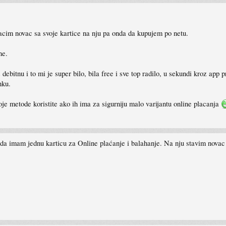
bacim novac sa svoje kartice na nju pa onda da kupujem po netu.
ne.
ebitnu i to mi je super bilo, bila free i sve top radilo, u sekundi kroz app 
nku.
koje metode koristite ako ih ima za sigurniju malo varijantu online placanja
je da imam jednu karticu za Online plaćanje i balahanje. Na nju stavim nova