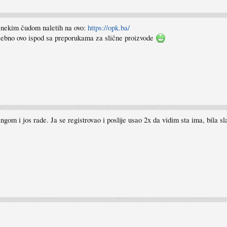
i nekim čudom naletih na ovo:
https://opk.ba/
osebno ovo ispod sa preporukama za slične proizvode
ingom i jos rade. Ja se registrovao i poslije usao 2x da vidim sta ima, bila s