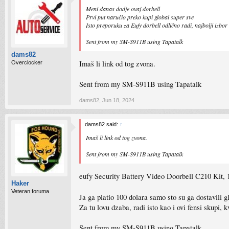
Meni danas dodje ovaj dorbell
Prvi put naručio preko kupi global super sve
Isto preporuku za Eufy dorbell odlično radi, najbolji izbo
Sent from my SM-S911B using Tapatalk
dams82
Imaš li link od tog zvona.
Overclocker
Sent from my SM-S911B using Tapatalk
dams82
,
Jun 18, 2024
dams82 said:
↑
Imaš li link od tog zvona.
Sent from my SM-S911B using Tapatalk
eufy Security Battery Video Doorbell C210 Kit,
Haker
Veteran foruma
Ja ga platio 100 dolara samo sto su ga dostavili
Za tu lovu dzaba, radi isto kao i ovi fensi skupi, 
Sent from my SM-S911B using Tapatalk