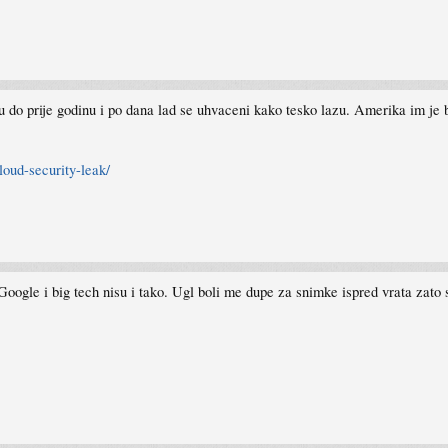
 do prije godinu i po dana lad se uhvaceni kako tesko lazu. Amerika im je bil
loud-security-leak/
oogle i big tech nisu i tako. Ugl boli me dupe za snimke ispred vrata zato sa