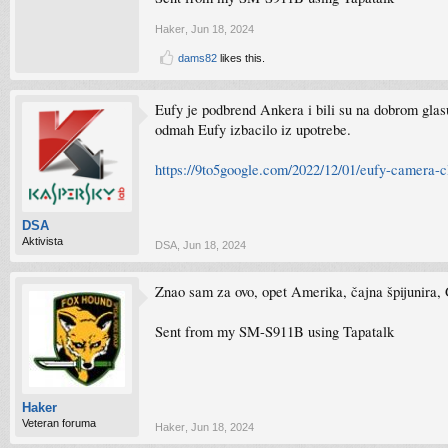
Haker
,
Jun 18, 2024
dams82
likes this.
Eufy je podbrend Ankera i bili su na dobrom glasu
odmah Eufy izbacilo iz upotrebe.
https://9to5google.com/2022/12/01/eufy-camera-c
DSA
Aktivista
DSA
,
Jun 18, 2024
Znao sam za ovo, opet Amerika, čajna špijunira, G
Sent from my SM-S911B using Tapatalk
Haker
Veteran foruma
Haker
,
Jun 18, 2024