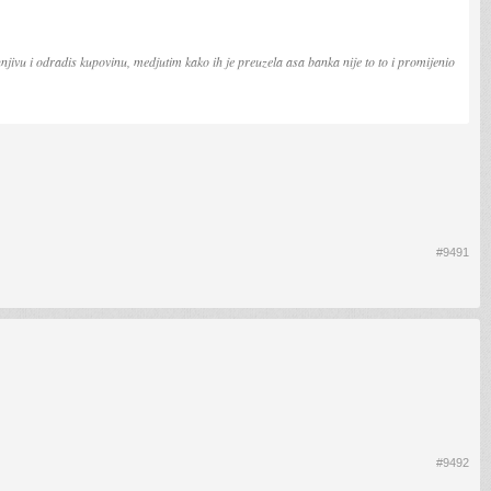
unjivu i odradis kupovinu, medjutim kako ih je preuzela asa banka nije to to i promijenio
#9491
#9492