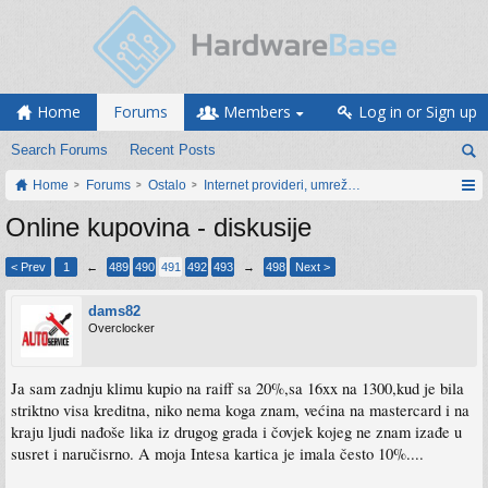
Home
Forums
Members
Log in or Sign up
Search Forums
Recent Posts
Home
Forums
Ostalo
Internet provideri, umrežavanje i web servisi
Online kupovina - diskusije
< Prev
1
←
489
490
491
492
493
→
498
Next >
dams82
Overclocker
Ja sam zadnju klimu kupio na raiff sa 20%,sa 16xx na 1300,kud je bila
striktno visa kreditna, niko nema koga znam, većina na mastercard i na
kraju ljudi nađoše lika iz drugog grada i čovjek kojeg ne znam izađe u
susret i naručisrno. A moja Intesa kartica je imala često 10%....