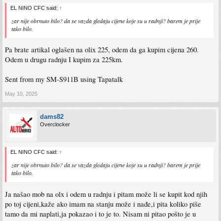
EL NINO CFC said:
↑
zar nije obrnuto bilo? da se vazda gledaju cijene koje su u radnji? barem je prije
tako bilo.
Pa brate artikal oglašen na olix 225, odem da ga kupim cijena 260.
Odem u drugu radnju I kupim za 225km.
Sent from my SM-S911B using Tapatalk
May 10, 2025
dams82
Overclocker
EL NINO CFC said:
↑
zar nije obrnuto bilo? da se vazda gledaju cijene koje su u radnji? barem je prije
tako bilo.
Ja našao mob na olx i odem u radnju i pitam može li se kupit kod njih
po toj cijeni,kaže ako imam na stanju može i nađe,i pita koliko piše
tamo da mi naplati,ja pokazao i to je to. Nisam ni pitao pošto je u