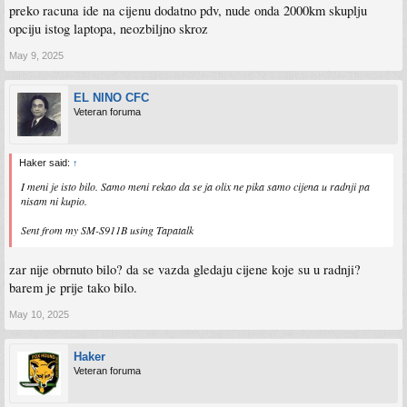
preko racuna ide na cijenu dodatno pdv, nude onda 2000km skuplju
opciju istog laptopa, neozbiljno skroz
May 9, 2025
EL NINO CFC
Veteran foruma
Haker said:
↑
I meni je isto bilo. Samo meni rekao da se ja olix ne pika samo cijena u radnji pa
nisam ni kupio.
Sent from my SM-S911B using Tapatalk
zar nije obrnuto bilo? da se vazda gledaju cijene koje su u radnji?
barem je prije tako bilo.
May 10, 2025
Haker
Veteran foruma