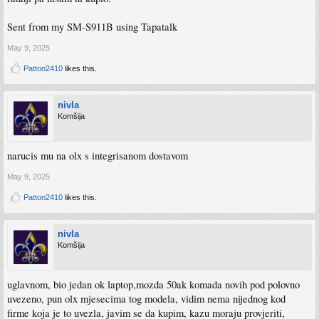
Sent from my SM-S911B using Tapatalk
May 9, 2025
Patton2410
likes this.
nivla
Komšija
narucis mu na olx s integrisanom dostavom
May 9, 2025
Patton2410
likes this.
nivla
Komšija
uglavnom, bio jedan ok laptop,mozda 50ak komada novih pod polovno
uvezeno, pun olx mjesecima tog modela, vidim nema nijednog kod
firme koja je to uvezla, javim se da kupim, kazu moraju provjeriti,