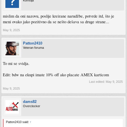
Komšija
mislim da oni nazovu, poslije kreirane narudžbe, potvrde itd, što je
meni ovako jako pozitivno da se nešto dešava sa druge strane...
May 9, 2025
Patton2410
Veteran foruma
To mi se svidja.
Edit: bdw na ekupi imate 10% off ako placate AMEX karticom
Last edited:
May 9, 2025
May 9, 2025
dams82
Overclocker
Patton2410 said:
↑