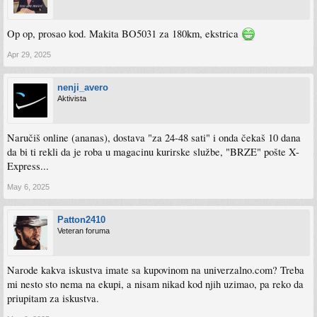
Op op, prosao kod. Makita BO5031 za 180km, ekstrica
Apr 29, 2025
nenji_avero
Aktivista
Naručiš online (ananas), dostava "za 24-48 sati" i onda čekaš 10 dana
da bi ti rekli da je roba u magacinu kurirske službe, "BRZE" pošte X-
Express...
May 6, 2025
Patton2410
Veteran foruma
Narode kakva iskustva imate sa kupovinom na univerzalno.com? Treba
mi nesto sto nema na ekupi, a nisam nikad kod njih uzimao, pa reko da
priupitam za iskustva.