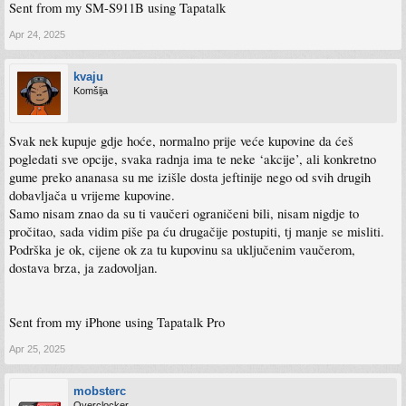
Sent from my SM-S911B using Tapatalk
Apr 24, 2025
kvaju
Komšija
Svak nek kupuje gdje hoće, normalno prije veće kupovine da ćeš
pogledati sve opcije, svaka radnja ima te neke ‘akcije’, ali konkretno
gume preko ananasa su me izišle dosta jeftinije nego od svih drugih
dobavljača u vrijeme kupovine.
Samo nisam znao da su ti vaučeri ograničeni bili, nisam nigdje to
pročitao, sada vidim piše pa ću drugačije postupiti, tj manje se misliti.
Podrška je ok, cijene ok za tu kupovinu sa uključenim vaučerom,
dostava brza, ja zadovoljan.
Sent from my iPhone using Tapatalk Pro
Apr 25, 2025
mobsterc
Overclocker