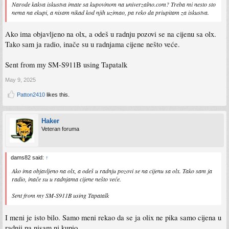
Narode kakva iskustva imate sa kupovinom na univerzalno.com? Treba mi nesto sto
nema na ekupi, a nisam nikad kod njih uzimao, pa reko da priupitam za iskustva.
Ako ima objavljeno na olx, a odeš u radnju pozovi se na cijenu sa olx.
Tako sam ja radio, inače su u radnjama cijene nešto veće.
Sent from my SM-S911B using Tapatalk
May 9, 2025
Patton2410
likes this.
Haker
Veteran foruma
dams82 said:
↑
Ako ima objavljeno na olx, a odeš u radnju pozovi se na cijenu sa olx. Tako sam ja
radio, inače su u radnjama cijene nešto veće.
Sent from my SM-S911B using Tapatalk
I meni je isto bilo. Samo meni rekao da se ja olix ne pika samo cijena u
radnji pa nisam ni kupio.