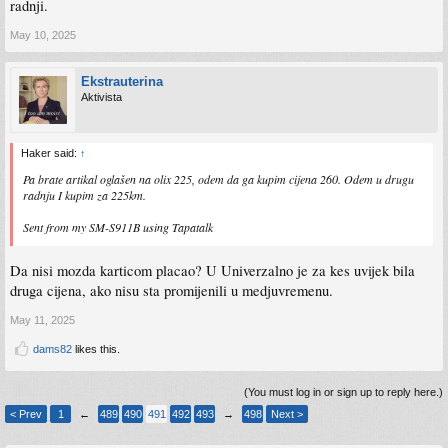
radnji.
May 10, 2025
Ekstrauterina
Aktivista
Haker said:
↑
Pa brate artikal oglašen na olix 225, odem da ga kupim cijena 260. Odem u drugu
radnju I kupim za 225km.
Sent from my SM-S911B using Tapatalk
Da nisi mozda karticom placao? U Univerzalno je za kes uvijek bila
druga cijena, ako nisu sta promijenili u medjuvremenu.
May 11, 2025
dams82
likes this.
(You must log in or sign up to reply here.)
< Prev
1
←
489
490
491
492
493
→
498
Next >