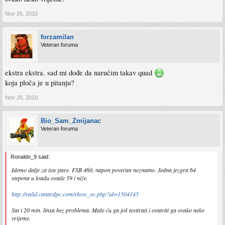
Nov 26, 2010
forzamilan
Veteran foruma
ekstra ekstra. sad mi dođe da naručim takav quad
koja ploča je u pitanju?
Nov 26, 2010
Bio_Sam_Zmijanac
Veteran foruma
Ronaldo_9 said:
Idemo dalje za iste pare. FSB 460, napon povećan neznatno. Jedna jezgra 64
stepena u loadu ostale 59 i niže.
http://valid.canardpc.com/show_oc.php?id=1504145
Sat i 20 min. linxa bez problema. Malo ću ga još testirati i ostaviti ga ovako neko
vrijeme.