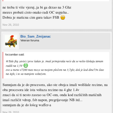
ne treba ti više vjeruj..ja bi ga drzao na 3 Ghz
mozes probati cisto onako radi OC uspjeha..
Dobra je maticna cim gura takav FSB
Nov 26, 2010
Bio_Sam_Zmijanac
Veteran foruma
forzamilan said:
@Tale jbg zavisi i proc kakav je. imaš primjeraka neće da se nešto klokaju taman
radili na 1,5V
evo u mene e7200 max moze sa mojom pločom na 3,7ghz dok je kod dine73n išao
na 4ghz i to sa manjom voltažom.
Sumnjam da je do procesora, ako ste obojca imali wolfdale recimo, na
oba procesora ide ista voltaza recimo na 4 ghz 1.4v
znaci da si ti nesto zasrao sa OC-om, onda kod različitih matičnih
imaš različit vdrop, fsb napon, pregrijavanje NB itd...
sumnjam da je do lošeg waffer-a
Nov 26, 2010