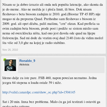
Nisam se ja dobro izrazio ali onda nek popušta latencije, ako skonta da
je do meme. Ako ne možda je i ploča limit, ili bios. Dok nisam
fleshovao s beta biosom zadnjim iz 2010. god.(Biostar TP 45 HP) nije
mogao ni da prepozna Quad. Prethodno sam fleshovao s biosom iz
2009. god. ali opet džaba, pališ mašinu, "crn" ekran. Kad prefleša sa
ovim zadnjim beta biosom, prođe post i podiže se sistem mislio sam
nema od overcklocka ništa, kad ono jest đavola ode quad na lijepu
frekvenciju. Sad mi dođe da vratim ovaj dual 2140 čisto da vidim možel
šta više od 3,0 ghz na kojoj je radio stabilno.
Nov 26, 2010
Ronaldo_9
Aktivista
Idemo dalje za iste pare. FSB 460, napon povećan neznatno. Jedna
jezgra 64 stepena u loadu ostale 59 i niže.
http://valid.canardpc.com/show_oc.php?id=1504145
Sat i 20 min. linxa bez problema. Malo ću ga još testirati i ostaviti ga
ovako neko vrijeme.