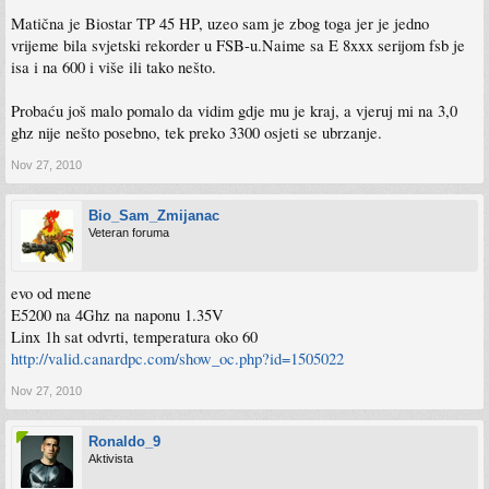
Matična je Biostar TP 45 HP, uzeo sam je zbog toga jer je jedno
vrijeme bila svjetski rekorder u FSB-u.Naime sa E 8xxx serijom fsb je
isa i na 600 i više ili tako nešto.
Probaću još malo pomalo da vidim gdje mu je kraj, a vjeruj mi na 3,0
ghz nije nešto posebno, tek preko 3300 osjeti se ubrzanje.
Nov 27, 2010
Bio_Sam_Zmijanac
Veteran foruma
evo od mene
E5200 na 4Ghz na naponu 1.35V
Linx 1h sat odvrti, temperatura oko 60
http://valid.canardpc.com/show_oc.php?id=1505022
Nov 27, 2010
Ronaldo_9
Aktivista