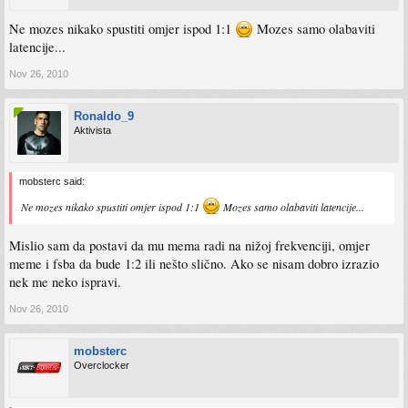
Ne mozes nikako spustiti omjer ispod 1:1
Mozes samo olabaviti
latencije...
Nov 26, 2010
Ronaldo_9
Aktivista
mobsterc said:
Ne mozes nikako spustiti omjer ispod 1:1
Mozes samo olabaviti latencije...
Mislio sam da postavi da mu mema radi na nižoj frekvenciji, omjer
meme i fsba da bude 1:2 ili nešto slično. Ako se nisam dobro izrazio
nek me neko ispravi.
Nov 26, 2010
mobsterc
Overclocker