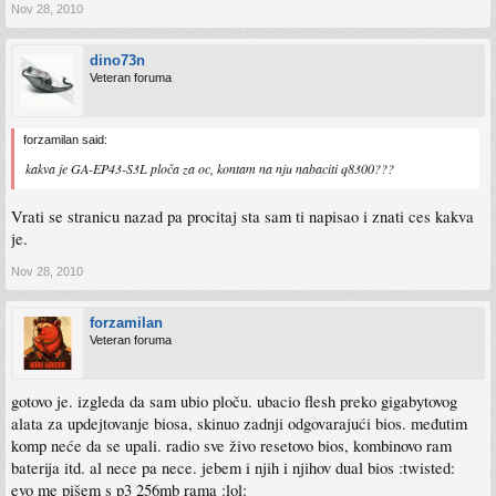
Nov 28, 2010
dino73n
Veteran foruma
forzamilan said:
kakva je GA-EP43-S3L ploča za oc, kontam na nju nabaciti q8300???
Vrati se stranicu nazad pa procitaj sta sam ti napisao i znati ces kakva
je.
Nov 28, 2010
forzamilan
Veteran foruma
gotovo je. izgleda da sam ubio ploču. ubacio flesh preko gigabytovog
alata za updejtovanje biosa, skinuo zadnji odgovarajući bios. međutim
komp neće da se upali. radio sve živo resetovo bios, kombinovo ram
baterija itd. al nece pa nece. jebem i njih i njihov dual bios :twisted:
evo me pišem s p3 256mb rama :lol: