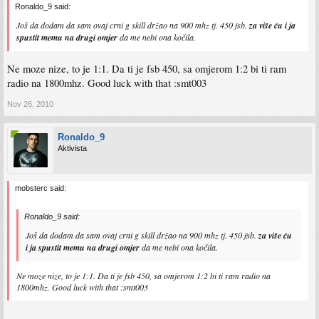
Ronaldo_9 said:
Još da dodam da sam ovaj crni g skill držao na 900 mhz tj. 450 fsb.
za više ću i ja
spustit memu na drugi omjer
da me nebi ona kočila.
Ne moze nize, to je 1:1. Da ti je fsb 450, sa omjerom 1:2 bi ti ram
radio na 1800mhz. Good luck with that :smt003
Nov 26, 2010
Ronaldo_9
Aktivista
mobsterc said:
Ronaldo_9 said:
Još da dodam da sam ovaj crni g skill držao na 900 mhz tj. 450 fsb.
za više ću
i ja spustit memu na drugi omjer
da me nebi ona kočila.
Ne moze nize, to je 1:1. Da ti je fsb 450, sa omjerom 1:2 bi ti ram radio na
1800mhz. Good luck with that :smt003