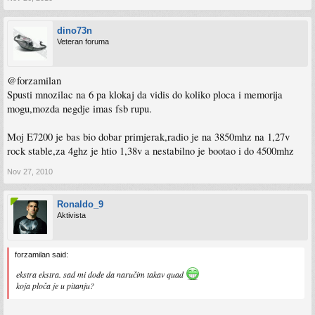
dino73n
Veteran foruma
@forzamilan
Spusti mnozilac na 6 pa klokaj da vidis do koliko ploca i memorija
mogu,mozda negdje imas fsb rupu.
Moj E7200 je bas bio dobar primjerak,radio je na 3850mhz na 1,27v
rock stable,za 4ghz je htio 1,38v a nestabilno je bootao i do 4500mhz
Nov 27, 2010
Ronaldo_9
Aktivista
forzamilan said:
ekstra ekstra. sad mi dođe da naručim takav quad
koja ploča je u pitanju?