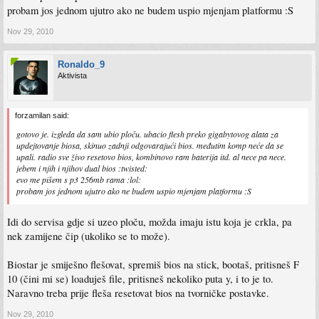
probam jos jednom ujutro ako ne budem uspio mjenjam platformu :S
Nov 29, 2010
Ronaldo_9
Aktivista
forzamilan said:
gotovo je. izgleda da sam ubio ploču. ubacio flesh preko gigabytovog alata za
updejtovanje biosa, skinuo zadnji odgovarajući bios. međutim komp neće da se
upali. radio sve živo resetovo bios, kombinovo ram baterija itd. al nece pa nece.
jebem i njih i njihov dual bios :twisted:
evo me pišem s p3 256mb rama :lol:
probam jos jednom ujutro ako ne budem uspio mjenjam platformu :S
Idi do servisa gdje si uzeo ploču, možda imaju istu koja je crkla, pa
nek zamijene čip (ukoliko se to može).
Biostar je smiješno flešovat, spremiš bios na stick, bootaš, pritisneš F
10 (čini mi se) loaduješ file, pritisneš nekoliko puta y, i to je to.
Naravno treba prije fleša resetovat bios na tvorničke postavke.
Nov 29, 2010