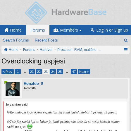
Home
Forums
Members
Log in or Sign up
Search Forums
Recent Posts
Home
Forums
Hardver
Procesori, RAM, matične ploče i grafičke karti
Overclocking uspjesi
< Prev
1
←
21
22
23
24
25
→
47
Next >
Ronaldo_9
Aktivista
forzamilan said:
@Ronaldo pa to je ekstra rezultat za taj quad izgleda dobar ti primjerak zapao.
@Tale jbg zavisi i proc kakav je. imaš primjeraka neće da se nešto klokaju taman
radili na 1,5V