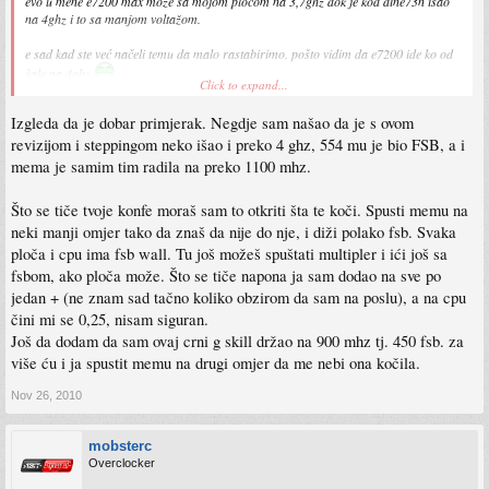
evo u mene e7200 max moze sa mojom pločom na 3,7ghz dok je kod dine73n išao
na 4ghz i to sa manjom voltažom.
e sad kad ste već načeli temu da malo rastabirimo. pošto vidim da e7200 ide ko od
šale na 4ghz
Click to expand...
ja svoj ne mogu nagurati preko 3,7 da je stabilan. već sam pominjao ploča je
gigabyte p43es3g rev 1.0, ram je ocz 2gb special ops+2gb apacer def 800mhz.
Izgleda da je dobar primjerak. Negdje sam našao da je s ovom
pošto me i nije zapao neki primjerak moram mu dati oko 1,35V da bi radio na
revizijom i steppingom neko išao i preko 4 ghz, 554 mu je bio FSB, a i
3,6ghz sve preko neće da boota. e sad ne kontam šta me koči jel ram ploča (nb, sb)
ili cpu?
mema je samim tim radila na preko 1100 mhz.
Što se tiče tvoje konfe moraš sam to otkriti šta te koči. Spusti memu na
neki manji omjer tako da znaš da nije do nje, i diži polako fsb. Svaka
ploča i cpu ima fsb wall. Tu još možeš spuštati multipler i ići još sa
fsbom, ako ploča može. Što se tiče napona ja sam dodao na sve po
jedan + (ne znam sad tačno koliko obzirom da sam na poslu), a na cpu
čini mi se 0,25, nisam siguran.
Još da dodam da sam ovaj crni g skill držao na 900 mhz tj. 450 fsb. za
više ću i ja spustit memu na drugi omjer da me nebi ona kočila.
Nov 26, 2010
mobsterc
Overclocker