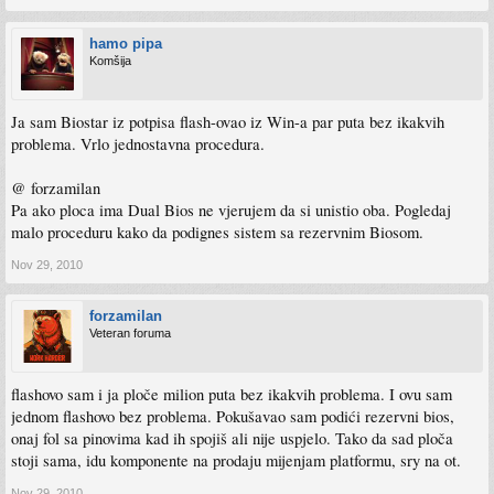
hamo pipa
Komšija
Ja sam Biostar iz potpisa flash-ovao iz Win-a par puta bez ikakvih
problema. Vrlo jednostavna procedura.
@ forzamilan
Pa ako ploca ima Dual Bios ne vjerujem da si unistio oba. Pogledaj
malo proceduru kako da podignes sistem sa rezervnim Biosom.
Nov 29, 2010
forzamilan
Veteran foruma
flashovo sam i ja ploče milion puta bez ikakvih problema. I ovu sam
jednom flashovo bez problema. Pokušavao sam podići rezervni bios,
onaj fol sa pinovima kad ih spojiš ali nije uspjelo. Tako da sad ploča
stoji sama, idu komponente na prodaju mijenjam platformu, sry na ot.
Nov 29, 2010