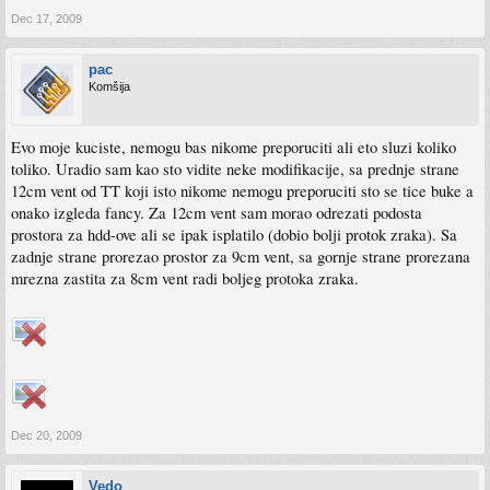
Dec 17, 2009
pac
Komšija
Evo moje kuciste, nemogu bas nikome preporuciti ali eto sluzi koliko
toliko. Uradio sam kao sto vidite neke modifikacije, sa prednje strane
12cm vent od TT koji isto nikome nemogu preporuciti sto se tice buke a
onako izgleda fancy. Za 12cm vent sam morao odrezati podosta
prostora za hdd-ove ali se ipak isplatilo (dobio bolji protok zraka). Sa
zadnje strane prorezao prostor za 9cm vent, sa gornje strane prorezana
mrezna zastita za 8cm vent radi boljeg protoka zraka.
Dec 20, 2009
Vedo