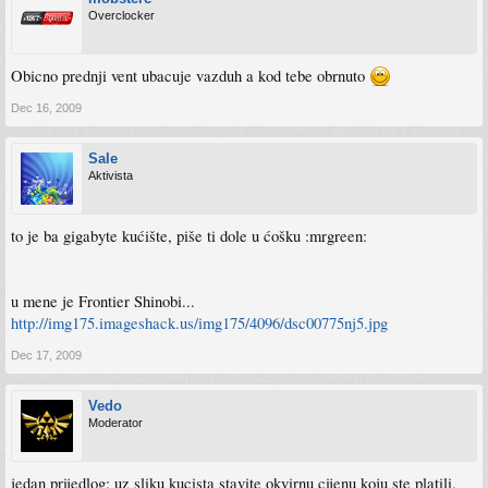
Overclocker
Obicno prednji vent ubacuje vazduh a kod tebe obrnuto
Dec 16, 2009
Sale
Aktivista
to je ba gigabyte kućište, piše ti dole u ćošku :mrgreen:
u mene je Frontier Shinobi...
http://img175.imageshack.us/img175/4096/dsc00775nj5.jpg
Dec 17, 2009
Vedo
Moderator
jedan prijedlog: uz sliku kucista stavite okvirnu cijenu koju ste platili,