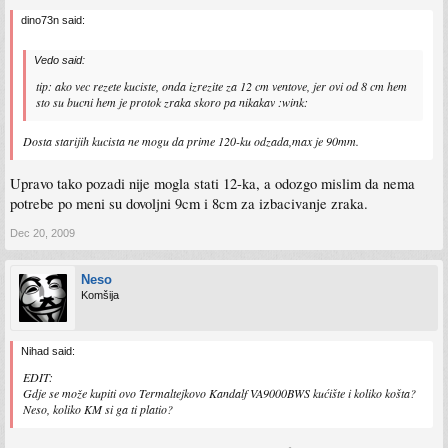
dino73n said:
Vedo said:
tip: ako vec rezete kuciste, onda izrezite za 12 cm ventove, jer ovi od 8 cm hem
sto su bucni hem je protok zraka skoro pa nikakav :wink:
Dosta starijih kucista ne mogu da prime 120-ku odzada,max je 90mm.
Upravo tako pozadi nije mogla stati 12-ka, a odozgo mislim da nema
potrebe po meni su dovoljni 9cm i 8cm za izbacivanje zraka.
Dec 20, 2009
Neso
Komšija
Nihad said:
EDIT:
Gdje se može kupiti ovo Termaltejkovo Kandalf VA9000BWS kućište i koliko košta?
Neso, koliko KM si ga ti platio?