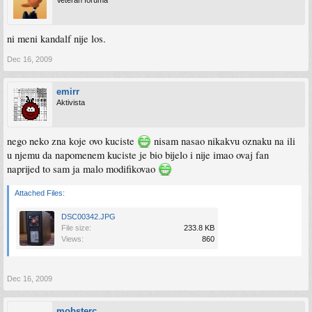
Veteran foruma
ni meni kandalf nije los.
Dec 16, 2009
emirr
Aktivista
nego neko zna koje ovo kuciste
nisam nasao nikakvu oznaku na ili
u njemu da napomenem kuciste je bio bijelo i nije imao ovaj fan
naprijed to sam ja malo modifikovao
Attached Files:
DSC00342.JPG
File size:
233.8 KB
Views:
860
Dec 16, 2009
mobsterc