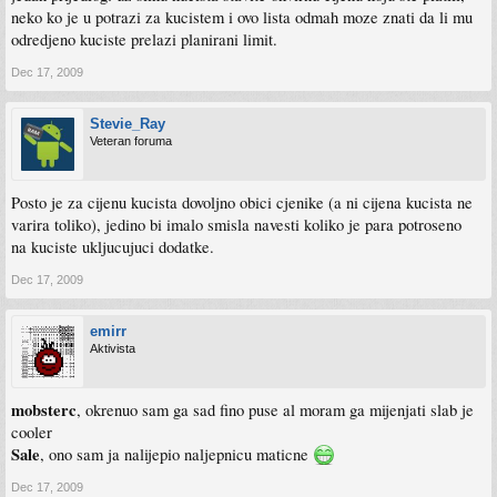
neko ko je u potrazi za kucistem i ovo lista odmah moze znati da li mu
odredjeno kuciste prelazi planirani limit.
Dec 17, 2009
Stevie_Ray
Veteran foruma
Posto je za cijenu kucista dovoljno obici cjenike (a ni cijena kucista ne
varira toliko), jedino bi imalo smisla navesti koliko je para potroseno
na kuciste ukljucujuci dodatke.
Dec 17, 2009
emirr
Aktivista
mobsterc
, okrenuo sam ga sad fino puse al moram ga mijenjati slab je
cooler
Sale
, ono sam ja nalijepio naljepnicu maticne
Dec 17, 2009