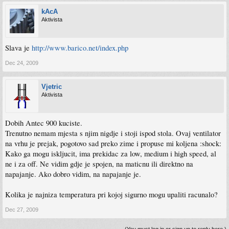
kAcA
Aktivista
Slava je
http://www.barico.net/index.php
Dec 24, 2009
Vjetric
Aktivista
Dobih Antec 900 kuciste.
Trenutno nemam mjesta s njim nigdje i stoji ispod stola. Ovaj ventilator
na vrhu je prejak, pogotovo sad preko zime i propuse mi koljena :shock:
Kako ga mogu iskljucit, ima prekidac za low, medium i high speed, al
ne i za off. Ne vidim gdje je spojen, na maticnu ili direktno na
napajanje. Ako dobro vidim, na napajanje je.
Kolika je najniza temperatura pri kojoj sigurno mogu upaliti racunalo?
Dec 27, 2009
(You must log in or sign up to reply here.)