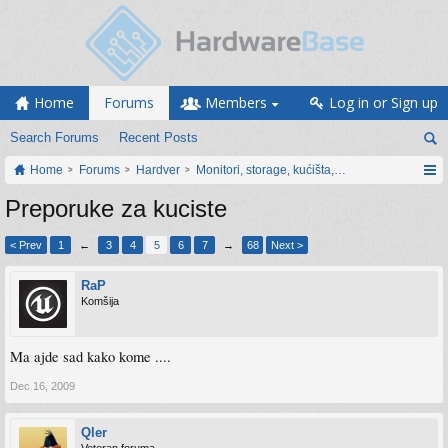
Home
Forums
Members
Log in or Sign up
Search Forums
Recent Posts
Home
Forums
Hardver
Monitori, storage, kućišta, periferija
Preporuke za kuciste
< Prev
1
←
3
4
5
6
7
→
68
Next >
RaP
Komšija
Ma ajde sad kako kome ....
Dec 16, 2009
Qler