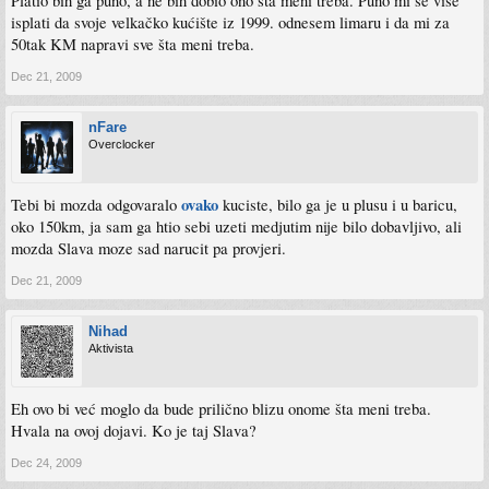
Platio bih ga puno, a ne bih dobio ono šta meni treba. Puno mi se više
isplati da svoje velkačko kućište iz 1999. odnesem limaru i da mi za
50tak KM napravi sve šta meni treba.
Dec 21, 2009
nFare
Overclocker
ovako
Tebi bi mozda odgovaralo
kuciste, bilo ga je u plusu i u baricu,
oko 150km, ja sam ga htio sebi uzeti medjutim nije bilo dobavljivo, ali
mozda Slava moze sad narucit pa provjeri.
Dec 21, 2009
Nihad
Aktivista
Eh ovo bi već moglo da bude prilično blizu onome šta meni treba.
Hvala na ovoj dojavi. Ko je taj Slava?
Dec 24, 2009