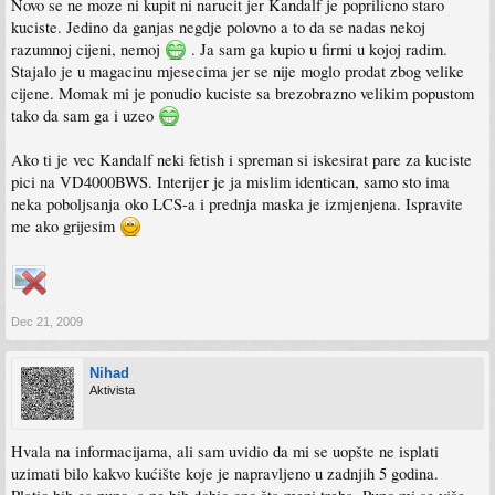
Novo se ne moze ni kupit ni narucit jer Kandalf je poprilicno staro
kuciste. Jedino da ganjas negdje polovno a to da se nadas nekoj
razumnoj cijeni, nemoj
. Ja sam ga kupio u firmi u kojoj radim.
Stajalo je u magacinu mjesecima jer se nije moglo prodat zbog velike
cijene. Momak mi je ponudio kuciste sa brezobrazno velikim popustom
tako da sam ga i uzeo
Ako ti je vec Kandalf neki fetish i spreman si iskesirat pare za kuciste
pici na VD4000BWS. Interijer je ja mislim identican, samo sto ima
neka poboljsanja oko LCS-a i prednja maska je izmjenjena. Ispravite
me ako grijesim
Dec 21, 2009
Nihad
Aktivista
Hvala na informacijama, ali sam uvidio da mi se uopšte ne isplati
uzimati bilo kakvo kućište koje je napravljeno u zadnjih 5 godina.