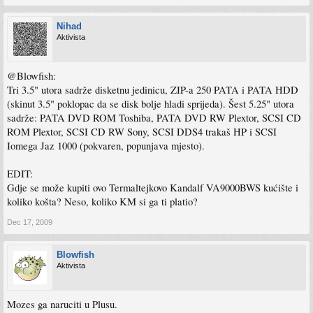
Nihad
Aktivista
@Blowfish:
Tri 3.5" utora sadrže disketnu jedinicu, ZIP-a 250 PATA i PATA HDD
(skinut 3.5" poklopac da se disk bolje hladi sprijeda). Šest 5.25" utora
sadrže: PATA DVD ROM Toshiba, PATA DVD RW Plextor, SCSI CD
ROM Plextor, SCSI CD RW Sony, SCSI DDS4 trakaš HP i SCSI
Iomega Jaz 1000 (pokvaren, popunjava mjesto).
EDIT:
Gdje se može kupiti ovo Termaltejkovo Kandalf VA9000BWS kućište i
koliko košta? Neso, koliko KM si ga ti platio?
Dec 17, 2009
Blowfish
Aktivista
Mozes ga naruciti u Plusu.