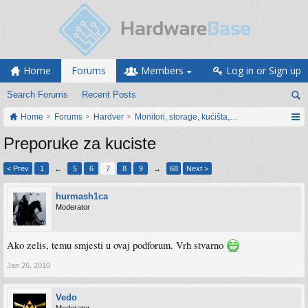
Home
Forums
Members
Log in or Sign up
Search Forums
Recent Posts
Home
Forums
Hardver
Monitori, storage, kućišta, periferija
Preporuke za kuciste
< Prev
1
←
5
6
7
8
9
→
68
Next >
hurmash1ca
Moderator
Ako zelis, temu smjesti u ovaj podforum. Vrh stvarno
Jan 26, 2010
Vedo