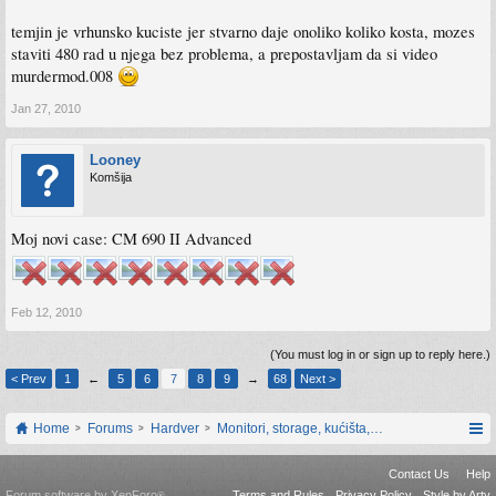
temjin je vrhunsko kuciste jer stvarno daje onoliko koliko kosta, mozes
staviti 480 rad u njega bez problema, a prepostavljam da si video
murdermod.008
Jan 27, 2010
Looney
Komšija
Moj novi case: CM 690 II Advanced
Feb 12, 2010
(You must log in or sign up to reply here.)
< Prev
1
←
5
6
7
8
9
→
68
Next >
Home
Forums
Hardver
Monitori, storage, kućišta, periferija
Contact Us
Help
Forum software by XenForo
Terms and Rules
Privacy Policy
Style by Arty
®