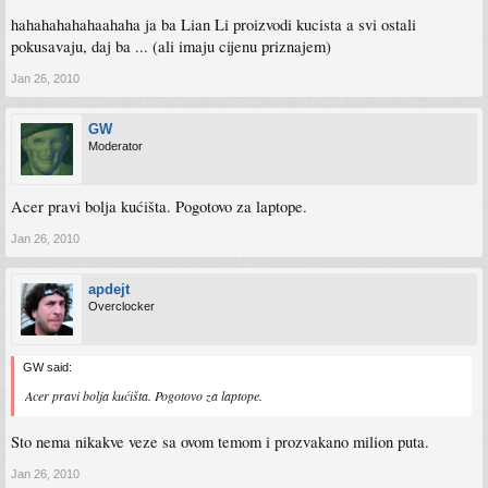
hahahahahahaahaha ja ba Lian Li proizvodi kucista a svi ostali
pokusavaju, daj ba ... (ali imaju cijenu priznajem)
Jan 26, 2010
GW
Moderator
Acer pravi bolja kućišta. Pogotovo za laptope.
Jan 26, 2010
apdejt
Overclocker
GW said:
Acer pravi bolja kućišta. Pogotovo za laptope.
Sto nema nikakve veze sa ovom temom i prozvakano milion puta.
Jan 26, 2010