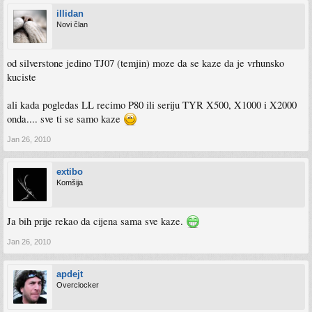
illidan
Novi član
od silverstone jedino TJ07 (temjin) moze da se kaze da je vrhunsko
kuciste
ali kada pogledas LL recimo P80 ili seriju TYR X500, X1000 i X2000
onda.... sve ti se samo kaze
Jan 26, 2010
extibo
Komšija
Ja bih prije rekao da cijena sama sve kaze.
Jan 26, 2010
apdejt
Overclocker