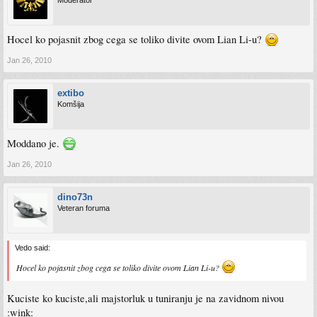
Moderator
Hocel ko pojasnit zbog cega se toliko divite ovom Lian Li-u?
Jan 26, 2010
extibo
Komšija
Moddano je.
Jan 26, 2010
dino73n
Veteran foruma
Vedo said:
Hocel ko pojasnit zbog cega se toliko divite ovom Lian Li-u?
Kuciste ko kuciste,ali majstorluk u tuniranju je na zavidnom nivou
:wink: