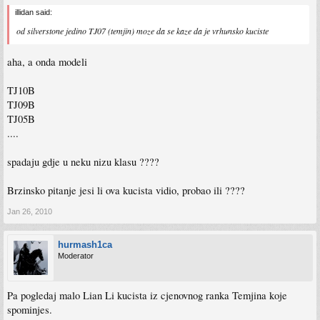
illidan said:
od silverstone jedino TJ07 (temjin) moze da se kaze da je vrhunsko kuciste
aha, a onda modeli
TJ10B
TJ09B
TJ05B
....
spadaju gdje u neku nizu klasu ????
Brzinsko pitanje jesi li ova kucista vidio, probao ili ????
Jan 26, 2010
hurmash1ca
Moderator
Pa pogledaj malo Lian Li kucista iz cjenovnog ranka Temjina koje
spominjes.