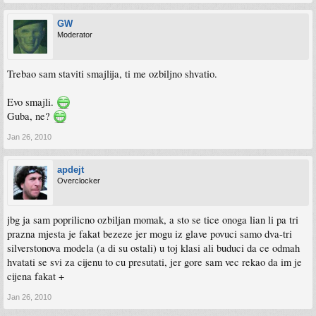
GW
Moderator
Trebao sam staviti smajlija, ti me ozbiljno shvatio.
Evo smajli.
Guba, ne?
Jan 26, 2010
apdejt
Overclocker
jbg ja sam poprilicno ozbiljan momak, a sto se tice onoga lian li pa tri
prazna mjesta je fakat bezeze jer mogu iz glave povuci samo dva-tri
silverstonova modela (a di su ostali) u toj klasi ali buduci da ce odmah
hvatati se svi za cijenu to cu presutati, jer gore sam vec rekao da im je
cijena fakat +
Jan 26, 2010