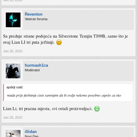
Jan 26, 2010
Reventon
Veteran foruma
Sa prednje strane podsjeća na Silverstone Temjin TJ09B, samo što je
ovaj Lian LI tri puta jeftiniji.
Jan 26, 2010
hurmash1ca
Moderator
apdejt said:
mada prije farbanja cisto sumnjam da bi ovdje nekome posebno zapelo za oko
Lian Li, tri prazna mjesta, svi ostali proizvodjaci.
Jan 26, 2010
illidan
Novi član