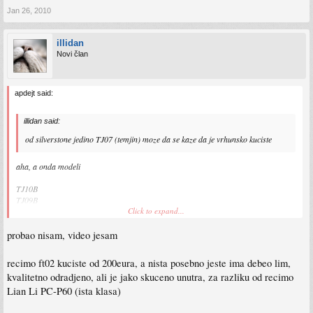
Jan 26, 2010
illidan
Novi član
apdejt said:
illidan said:
od silverstone jedino TJ07 (temjin) moze da se kaze da je vrhunsko kuciste
aha, a onda modeli
TJ10B
TJ09B
TJ05B
Click to expand...
....
probao nisam, video jesam
spadaju gdje u neku nizu klasu ????
recimo ft02 kuciste od 200eura, a nista posebno jeste ima debeo lim,
Brzinsko pitanje jesi li ova kucista vidio, probao ili ????
kvalitetno odradjeno, ali je jako skuceno unutra, za razliku od recimo
Lian Li PC-P60 (ista klasa)