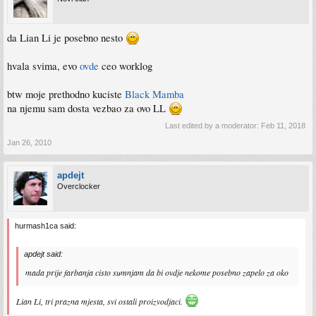
da Lian Li je posebno nesto
hvala svima, evo
ovde
ceo worklog
btw moje prethodno kuciste
Black Mamba
na njemu sam dosta vezbao za ovo LL
Last edited by a moderator:
Feb 11, 2018
Jan 26, 2010
apdejt
Overclocker
hurmash1ca said:
apdejt said:
mada prije farbanja cisto sumnjam da bi ovdje nekome posebno zapelo za oko
Lian Li, tri prazna mjesta, svi ostali proizvodjaci.