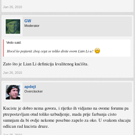
Jan 26, 2010
GW
Moderator
Vedo said:
Hocel ko pojasnit zbog cega se toliko divite ovom Lian Li-u?
Zato što je Lian Li definicija kvalitenog kućišta.
Jan 26, 2010
apdejt
Overclocker
Kuciste je dobro nema govora, i rijetko ih vidjamo na ovome forumu pa
ptrepostavljam otud toliko uzbudjenje, mada prije farbanja cisto
sumnjam da bi ovdje nekome posebno zapelo za oko. U svakom slucaju
odlican rad kucista druze.