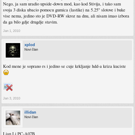
Nego, ja sam uradio upside-down mod, kao kod Stivija, i tako sam
svoja 3 diska ubacio pomocu gumica (lastike) na 5.25" slotove i buke
vise nema, jedino sto je DVD-RW skroz na dnu, ali nisam imao izbora
da ga bilo gdje drugdje stavim.
Jan 1, 2010
xplod
Novi član
Kod mene je soprano rs i jedino se cuje krkljanje hdd-a kriza kuciste
Jan 3, 2010
illidan
Novi član
Lian Li PC-A07B