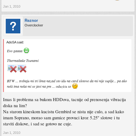
Jan 1, 2010
Reznor
Overclocker
AdoSA said:
Evo gaaaa
Thermaltake Tsunami
BTW ... trebaju mi tri lima nazad sto idu na card slotove da mi nije suplje... pa ako
neki ima neka mi se javi na pm ... oduzicu se
Imas li problema sa bukom HDDova, tacnije od prenosenja vibracija
diska na lim?
Na starom kineskom kucistu Gembird se nista nije culo, a sad kako
imam Soprano, morao sam gumice provuci kroz 5.25" slotove i tu
staviti diskove, i sad se gotovo ne cuje.
Jan 1, 2010