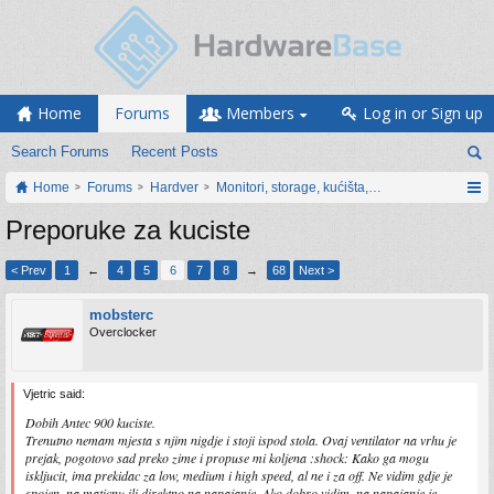
Home
Forums
Members
Log in or Sign up
Search Forums
Recent Posts
Home
Forums
Hardver
Monitori, storage, kućišta, periferija
Preporuke za kuciste
< Prev
1
←
4
5
6
7
8
→
68
Next >
mobsterc
Overclocker
Vjetric said:
Dobih Antec 900 kuciste.
Trenutno nemam mjesta s njim nigdje i stoji ispod stola. Ovaj ventilator na vrhu je
prejak, pogotovo sad preko zime i propuse mi koljena :shock: Kako ga mogu
iskljucit, ima prekidac za low, medium i high speed, al ne i za off. Ne vidim gdje je
spojen, na maticnu ili direktno na napajanje. Ako dobro vidim, na napajanje je.