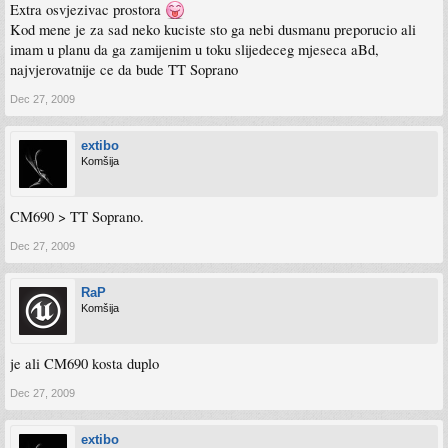
Extra osvjezivac prostora
Kod mene je za sad neko kuciste sto ga nebi dusmanu preporucio ali
imam u planu da ga zamijenim u toku slijedeceg mjeseca aBd,
najvjerovatnije ce da bude TT Soprano
Dec 27, 2009
extibo
Komšija
CM690 > TT Soprano.
Dec 27, 2009
RaP
Komšija
je ali CM690 kosta duplo
Dec 27, 2009
extibo