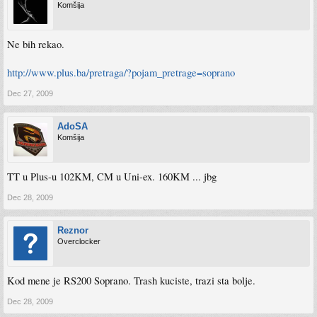
Komšija
Ne bih rekao.
http://www.plus.ba/pretraga/?pojam_pretrage=soprano
Dec 27, 2009
AdoSA
Komšija
TT u Plus-u 102KM, CM u Uni-ex. 160KM ... jbg
Dec 28, 2009
Reznor
Overclocker
Kod mene je RS200 Soprano. Trash kuciste, trazi sta bolje.
Dec 28, 2009