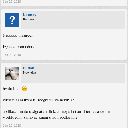
Jan 26, 2010
Looney
Komšija
Niceeee :mrgreen:
Izgleda premoćno.
Jan 26, 2010
illidan
Novi član
hvala ljudi
kuciste sam uzeo u Beogradu, za nekih 75€
a slike... imate u signature link, a mogu i otvoriti temu sa celim
worklogom, samo ne znam u koji podforum?
Jan 26, 2010