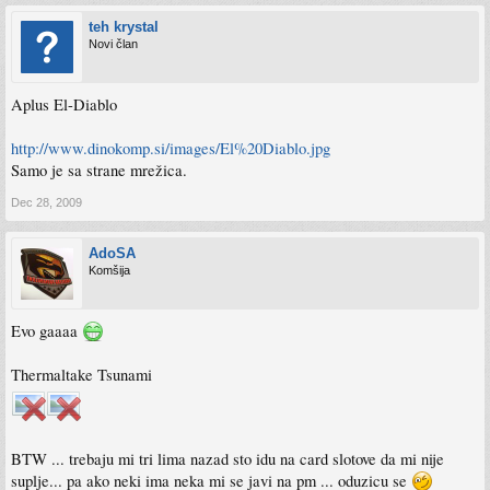
teh krystal
Novi član
Aplus El-Diablo
http://www.dinokomp.si/images/El%20Diablo.jpg
Samo je sa strane mrežica.
Dec 28, 2009
AdoSA
Komšija
Evo gaaaa
Thermaltake Tsunami
BTW ... trebaju mi tri lima nazad sto idu na card slotove da mi nije
suplje... pa ako neki ima neka mi se javi na pm ... oduzicu se