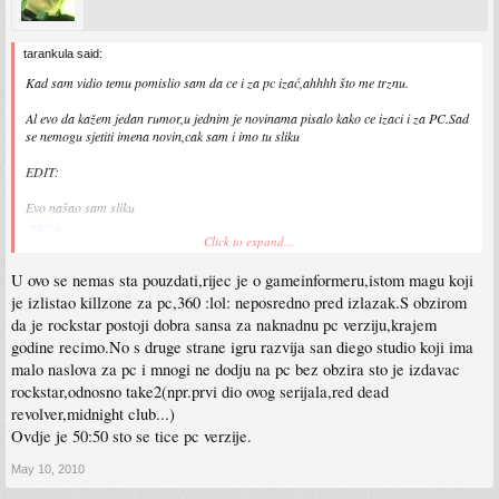
tarankula said:
Kad sam vidio temu pomislio sam da ce i za pc izać,ahhhh što me trznu.
Al evo da kažem jedan rumor,u jednim je novinama pisalo kako ce izaci i za PC.Sad
se nemogu sjetiti imena novin,cak sam i imo tu sliku
EDIT:
Evo našao sam sliku
Click to expand...
U ovo se nemas sta pouzdati,rijec je o gameinformeru,istom magu koji
je izlistao killzone za pc,360 :lol: neposredno pred izlazak.S obzirom
da je rockstar postoji dobra sansa za naknadnu pc verziju,krajem
godine recimo.No s druge strane igru razvija san diego studio koji ima
malo naslova za pc i mnogi ne dodju na pc bez obzira sto je izdavac
rockstar,odnosno take2(npr.prvi dio ovog serijala,red dead
revolver,midnight club...)
Ovdje je 50:50 sto se tice pc verzije.
May 10, 2010