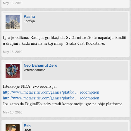
May 15, 2010
Pasha
Komšija
Igra je odlična. Radnja, grafika,itd.. Sviđa mi se što te napadaju banditi
u divljini i kada nisi na nekoj misiji. Svaka čast Rockstar-u.
May 16, 2010
Neo Bahamut Zero
Veteran foruma
Istekao je NDA, evo recenzija:
http://www.metacritic.com/games/platfor ... redemption
http://www.metacritic.com/games/platfor ... redemption
Jos samo da DigitalFoundry uradi komparaciju igre na obje platforme.
May 18, 2010
Esh
HWB