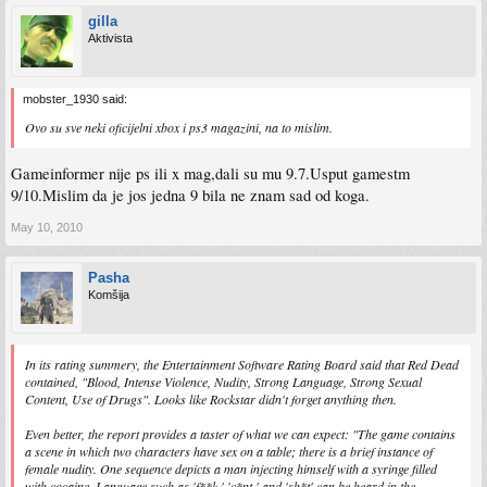
gilla
Aktivista
mobster_1930 said:
Ovo su sve neki oficijelni xbox i ps3 magazini, na to mislim.
Gameinformer nije ps ili x mag,dali su mu 9.7.Usput gamestm
9/10.Mislim da je jos jedna 9 bila ne znam sad od koga.
May 10, 2010
Pasha
Komšija
In its rating summery, the Entertainment Software Rating Board said that Red Dead
contained, "Blood, Intense Violence, Nudity, Strong Language, Strong Sexual
Content, Use of Drugs". Looks like Rockstar didn't forget anything then.
Even better, the report provides a taster of what we can expect: "The game contains
a scene in which two characters have sex on a table; there is a brief instance of
female nudity. One sequence depicts a man injecting himself with a syringe filled
with cocaine. Language such as 'f**k,' 'c*nt,' and 'sh*t' can be heard in the