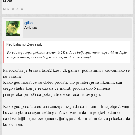
May 18, 2010
gilla
Aktivista
Neo Bahamut Zero said:
Pored svega toga, pokazat ce onim iz 2K-a da se bolja igra moze napraviti za duplo
manje vremena, i k tome (siguran sam) imati 3x veci profit.
Pa rockstar je bransa take2 kao i 2k games, pod istim su krovom ako se
ne varam?
Kako god morat ce se dobro prodati, bio je intervju sa likom iz san
diego studia koji je rekao da ce morati prodati oko 5 miliona
primjeraka pri 60$ da pokriju troskove rada na ovoj igri.
Kako god procitao euro recenziju i izgleda da su oni bili najobjektivniji,
bukvala gta u drugom settingu. A s obzirom da mi je gta4 jedan od
najdosadnijih igara ove generacije(hype :lol: ) mislim da cu pricekati da
kupovinom.