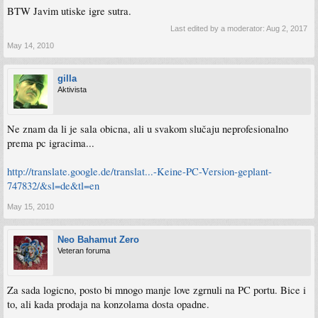
BTW Javim utiske igre sutra.
Last edited by a moderator:
Aug 2, 2017
May 14, 2010
gilla
Aktivista
Ne znam da li je sala obicna, ali u svakom slučaju neprofesionalno
prema pc igracima...
http://translate.google.de/translat...-Keine-PC-Version-geplant-
747832/&sl=de&tl=en
May 15, 2010
Neo Bahamut Zero
Veteran foruma
Za sada logicno, posto bi mnogo manje love zgrnuli na PC portu. Bice i
to, ali kada prodaja na konzolama dosta opadne.