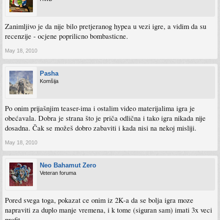
Zanimljivo je da nije bilo pretjeranog hypea u vezi igre, a vidim da su
recenzije - ocjene poprilicno bombasticne.
May 18, 2010
Pasha
Komšija
Po onim prijašnjim teaser-ima i ostalim video materijalima igra je
obećavala. Dobra je strana što je priča odlična i tako igra nikada nije
dosadna. Čak se možeš dobro zabaviti i kada nisi na nekoj misliji.
May 18, 2010
Neo Bahamut Zero
Veteran foruma
Pored svega toga, pokazat ce onim iz 2K-a da se bolja igra moze
napraviti za duplo manje vremena, i k tome (siguran sam) imati 3x veci
profit.