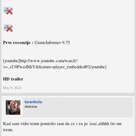
Prve recenzije :
GameInformer 9.75
[youtube]http://www.youtube.com/watch?
v=_sU0PwzdMiY&feature=player_embedded#![/youtube]
HD trailer
May 8, 2010
tarankula
Aktivista
Kad sam vidio temu pomislio sam da ce i za pc izać,ahhhh što me
trznu.