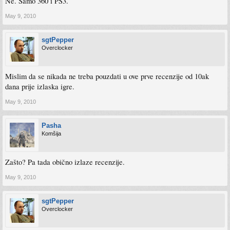
Ne. Samo 360 i PS3.
May 9, 2010
sgtPepper
Overclocker
Mislim da se nikada ne treba pouzdati u ove prve recenzije od 10ak
dana prije izlaska igre.
May 9, 2010
Pasha
Komšija
Zašto? Pa tada obično izlaze recenzije.
May 9, 2010
sgtPepper
Overclocker