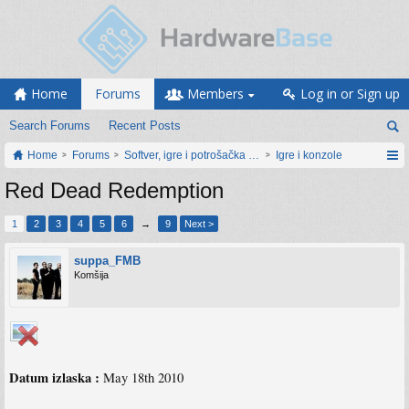
Home
Forums
Members
Log in or Sign up
Search Forums
Recent Posts
Home
Forums
Softver, igre i potrošačka elektronika
Igre i konzole
Red Dead Redemption
1
2
3
4
5
6
→
9
Next >
suppa_FMB
Komšija
Datum izlaska :
May 18th 2010