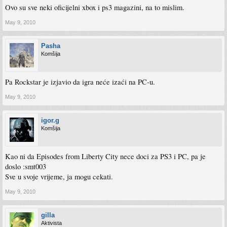
Ovo su sve neki oficijelni xbox i ps3 magazini, na to mislim.
May 9, 2010
Pasha
Komšija
Pa Rockstar je izjavio da igra neće izaći na PC-u.
May 9, 2010
igor.g
Komšija
Kao ni da Episodes from Liberty City nece doci za PS3 i PC, pa je
doslo :smt003
Sve u svoje vrijeme, ja mogu cekati.
May 9, 2010
gilla
Aktivista