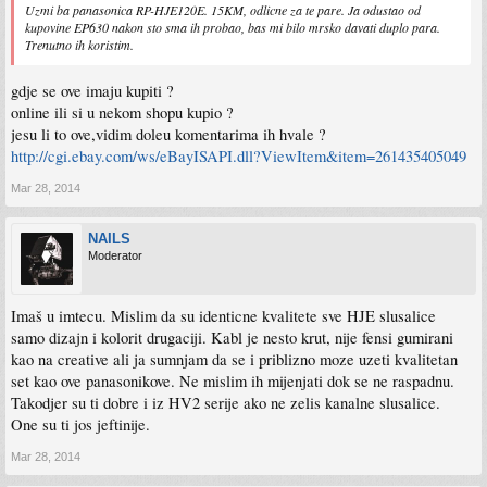
Uzmi ba panasonica RP-HJE120E. 15KM, odlicne za te pare. Ja odustao od
kupovine EP630 nakon sto sma ih probao, bas mi bilo mrsko davati duplo para.
Trenutno ih koristim.
gdje se ove imaju kupiti ?
online ili si u nekom shopu kupio ?
jesu li to ove,vidim doleu komentarima ih hvale ?
http://cgi.ebay.com/ws/eBayISAPI.dll?ViewItem&item=261435405049
Mar 28, 2014
NAILS
Moderator
Imaš u imtecu. Mislim da su identicne kvalitete sve HJE slusalice
samo dizajn i kolorit drugaciji. Kabl je nesto krut, nije fensi gumirani
kao na creative ali ja sumnjam da se i priblizno moze uzeti kvalitetan
set kao ove panasonikove. Ne mislim ih mijenjati dok se ne raspadnu.
Takodjer su ti dobre i iz HV2 serije ako ne zelis kanalne slusalice.
One su ti jos jeftinije.
Mar 28, 2014