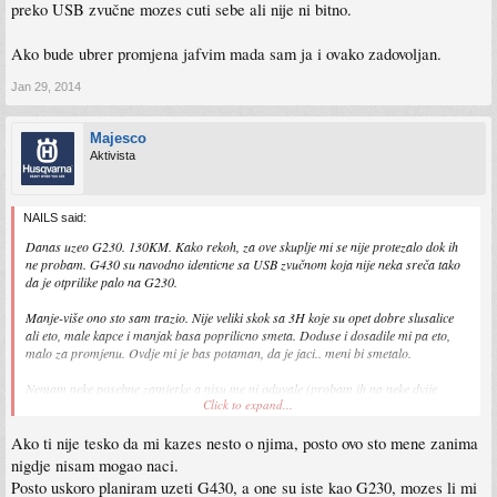
preko USB zvučne mozes cuti sebe ali nije ni bitno.
Ako bude ubrer promjena jafvim mada sam ja i ovako zadovoljan.
Jan 29, 2014
Majesco
Aktivista
NAILS said:
Danas uzeo G230. 130KM. Kako rekoh, za ove skuplje mi se nije protezalo dok ih
ne probam. G430 su navodno identicne sa USB zvučnom koja nije neka sreča tako
da je otprilike palo na G230.
Manje-više ono sto sam trazio. Nije veliki skok sa 3H koje su opet dobre slusalice
ali eto, male kapce i manjak basa poprilicno smeta. Doduse i dosadile mi pa eto,
malo za promjenu. Ovdje mi je bas potaman, da je jaci.. meni bi smetalo.
Nemam neke posebne zamjerke a nisu me ni oduvale (probam ih na neke dvije
Click to expand...
zvučne.. da vidim ima li fajde) samo sto ova platnena izolacija nervira. Sve se cuje
kako plazi po odjeci ako nije upaljena muzika. Takodjer steta sto nema LED mic
Ako ti nije tesko da mi kazes nesto o njima, posto ovo sto mene zanima
indikator kada je isti na off.
nigdje nisam mogao naci.
Posto uskoro planiram uzeti G430, a one su iste kao G230, mozes li mi