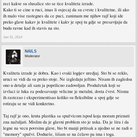
reci kakve su slusalice sto se tice kvaliteta izrade.
Kako ti se cine u ruci, imas li osjecaj da su cvrste i kvalitetne, ili ako
ih malo vise rastegnes da ce puci, zanimam me njihov rajf koji ide
preko glave kakav je kvalitete i kakv je spoj tu gdje se presavijaju da
budu ravne kad ih stavis na sto.
Jan 31, 2014
NAILS
Moderator
Kvaliteta izrade je dobra. Kao i svaki logijev uredjaj. Sto bi se reklo,
uruci se vidi da su preko stoje. Ne izgledaju jeftino. Nisam ih zagledoa
ono u detalje ali sam ja poprilicno zadovoljan. Produžetak koji se
izvlaci iz luka za podesavanje velicine je metalni, dosta čvrst. Nisma
ih rastezao i eksperimentisao koliko su fleksibilne a spoj gdje se
rotiraju se ne vidi konkretno.
Taj rajf je ono, kruta plastika sa spužvicom ispod koja moram priznati
zna nažuljati. Mislim da je glavni problem sto je uska. Da je šira i da
legne na vecu povrsinu glave, bio bi manji pritisak a ujedno se ne radi o
"memory" spužvi. Dodueše, šišam se na čelavo pa ima i toga.