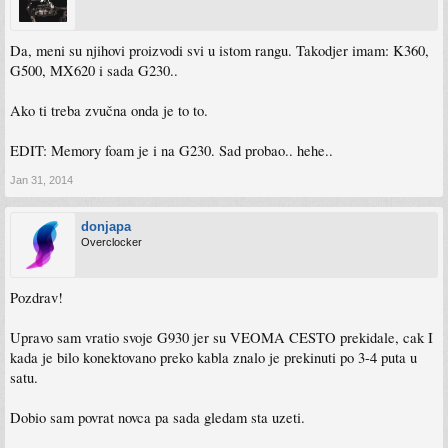
Da, meni su njihovi proizvodi svi u istom rangu. Takodjer imam: K360,
G500, MX620 i sada G230..
Ako ti treba zvučna onda je to to.
EDIT: Memory foam je i na G230. Sad probao.. hehe..
Jan 31, 2014
donjapa
Overclocker
Pozdrav!
Upravo sam vratio svoje G930 jer su VEOMA CESTO prekidale, cak I
kada je bilo konektovano preko kabla znalo je prekinuti po 3-4 puta u
satu.
Dobio sam povrat novca pa sada gledam sta uzeti.