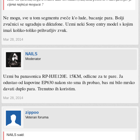
cijena najniza moguca ?
Ne mogu, sve u tom segmentu zveče k'o lude, bacanje para. Bolji
zvučnici se ugrađuju u diktafone. Uzmi neki Sony entry model s kojim
imaš koliko-toliko prihvatljiv zvuk.
Mar 28, 2014
NAILS
Moderator
Uzmi ba panasonica RP-HJE120E. 15KM, odlicne za te pare. Ja
odustao od kupovine EP630 nakon sto sma ih probao, bas mi bilo mrsko
davati duplo para. Trenutno ih koristim.
Mar 28, 2014
zippoo
Veteran foruma
NAILS said: