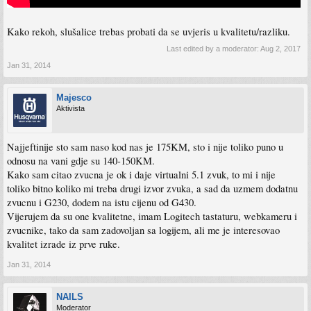
Kako rekoh, slušalice trebas probati da se uvjeris u kvalitetu/razliku.
Last edited by a moderator:
Aug 2, 2017
Jan 31, 2014
Majesco
Aktivista
Najjeftinije sto sam naso kod nas je 175KM, sto i nije toliko puno u
odnosu na vani gdje su 140-150KM.
Kako sam citao zvucna je ok i daje virtualni 5.1 zvuk, to mi i nije
toliko bitno koliko mi treba drugi izvor zvuka, a sad da uzmem dodatnu
zvucnu i G230, dodem na istu cijenu od G430.
Vijerujem da su one kvalitetne, imam Logitech tastaturu, webkameru i
zvucnike, tako da sam zadovoljan sa logijem, ali me je interesovao
kvalitet izrade iz prve ruke.
Jan 31, 2014
NAILS
Moderator