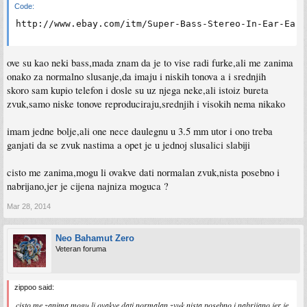
Code:
http://www.ebay.com/itm/Super-Bass-Stereo-In-Ear-Earp
ove su kao neki bass,mada znam da je to vise radi furke,ali me zanima
onako za normalno slusanje,da imaju i niskih tonova a i srednjih
skoro sam kupio telefon i dosle su uz njega neke,ali istoiz bureta
zvuk,samo niske tonove reproduciraju,srednjih i visokih nema nikako
imam jedne bolje,ali one nece daulegnu u 3.5 mm utor i ono treba
ganjati da se zvuk nastima a opet je u jednoj slusalici slabiji
cisto me zanima,mogu li ovakve dati normalan zvuk,nista posebno i
nabrijano,jer je cijena najniza moguca ?
Mar 28, 2014
Neo Bahamut Zero
Veteran foruma
zippoo said:
cisto me zanima,mogu li ovakve dati normalan zvuk,nista posebno i nabrijano,jer je