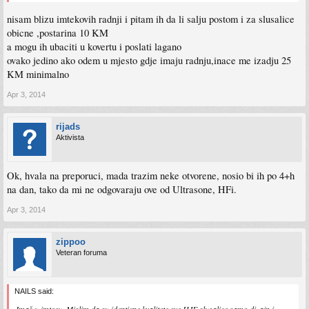
nisam blizu imtekovih radnji i pitam ih da li salju postom i za slusalice
obicne ,postarina 10 KM
a mogu ih ubaciti u kovertu i poslati lagano
ovako jedino ako odem u mjesto gdje imaju radnju,inace me izadju 25
KM minimalno
Apr 3, 2014
rijads
Aktivista
Ok, hvala na preporuci, mada trazim neke otvorene, nosio bi ih po 4+h
na dan, tako da mi ne odgovaraju ove od Ultrasone, HFi.
Apr 3, 2014
zippoo
Veteran foruma
NAILS said:
Imaš u imtecu. Mislim da su identicne kvalitete sve HJE slusalice samo dizajn i