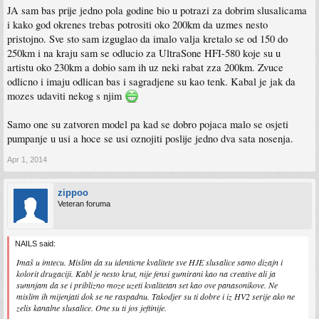
JA sam bas prije jedno pola godine bio u potrazi za dobrim slusalicama
i kako god okrenes trebas potrositi oko 200km da uzmes nesto
pristojno. Sve sto sam izguglao da imalo valja kretalo se od 150 do
250km i na kraju sam se odlucio za UltraSone HFI-580 koje su u
artistu oko 230km a dobio sam ih uz neki rabat zza 200km. Zvuce
odlicno i imaju odlican bas i sagradjene su kao tenk. Kabal je jak da
mozes udaviti nekog s njim
Samo one su zatvoren model pa kad se dobro pojaca malo se osjeti
pumpanje u usi a hoce se usi oznojiti poslije jedno dva sata nosenja.
Apr 1, 2014
zippoo
Veteran foruma
NAILS said:
Imaš u imtecu. Mislim da su identicne kvalitete sve HJE slusalice samo dizajn i
kolorit drugaciji. Kabl je nesto krut, nije fensi gumirani kao na creative ali ja
sumnjam da se i priblizno moze uzeti kvalitetan set kao ove panasonikove. Ne
mislim ih mijenjati dok se ne raspadnu. Takodjer su ti dobre i iz HV2 serije ako ne
zelis kanalne slusalice. One su ti jos jeftinije.