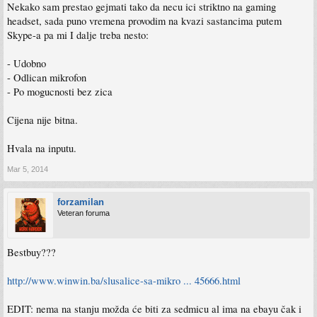
Nekako sam prestao gejmati tako da necu ici striktno na gaming
headset, sada puno vremena provodim na kvazi sastancima putem
Skype-a pa mi I dalje treba nesto:
- Udobno
- Odlican mikrofon
- Po mogucnosti bez zica
Cijena nije bitna.
Hvala na inputu.
Mar 5, 2014
forzamilan
Veteran foruma
Bestbuy???
http://www.winwin.ba/slusalice-sa-mikro ... 45666.html
EDIT: nema na stanju možda će biti za sedmicu al ima na ebayu čak i