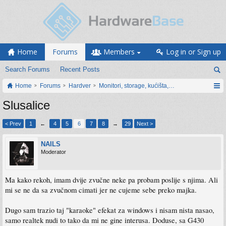
Home
Forums
Members
Log in or Sign up
Search Forums
Recent Posts
Home
Forums
Hardver
Monitori, storage, kućišta, periferija
Slusalice
< Prev
1
←
4
5
6
7
8
→
29
Next >
NAILS
Moderator
Ma kako rekoh, imam dvije zvučne neke pa probam poslije s njima. Ali
mi se ne da sa zvučnom cimati jer ne cujeme sebe preko majka.
Dugo sam trazio taj "karaoke" efekat za windows i nisam nista nasao,
samo realtek nudi to tako da mi ne gine interusa. Doduse, sa G430