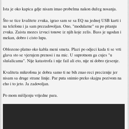
Ista je oko kapica gdje nisam imao probelma nakon dužeg nosanja.
Što se tice kvalitete zvuka, igrao sam se sa EQ na jednoj USB karti i
na telefonu i ja sam prezadovoljan. Ono, "modularne" su po pitanju
zvuka. Zaista mozes izvuci tonove iz njih koje zelis. Bass je ugodan i
mekan, dobro i cisto lupa.
Oblozeno platno oko kabla meni smeta. Plazi po odjeci kada ti se vrti
glava sto se vjerujem prenosi i na mic. U suprotnom ga cujes "u
slušalicama". Nije katastrofa i nije fail ali eto, nije ni dobro rjesenje.
Kvaliteta mikrofona je dobra samo ti ne bih znao reci preciznije jer
nisam sa druge strane linije. Par puta snimio preko skajpa pozivom na
eho i to jeto. Ja zadovoljan.
Po mom mišljenju vrijedne para.