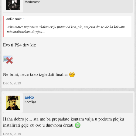
Moderator
aeRo said:
↑
Jebo mater napravise skalameriju pravu od konzole, umjesto da se ide ka kakvom
minimalistickom dizajnu...
Evo ti PS4 dev kit:
Ne brini, nece tako izgledati finalna
Dec 5, 2019
aeRo
Komšija
Haha dobro je... sta me ba prepadate kontam valja u podrum plejku
instalirati gdje cu ovo u dnevnom drzati
Dec 5, 2019