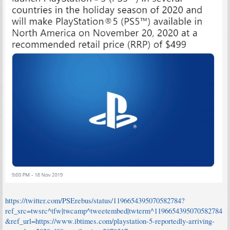
https://twitter.com/PSErebus/status/1196654395070582784?
ref_src=twsrc^tfw|twcamp^tweetembed|twterm^1196654395070582784
&ref_url=https://www.ibtimes.com/playstation-5-reportedly-arriving-