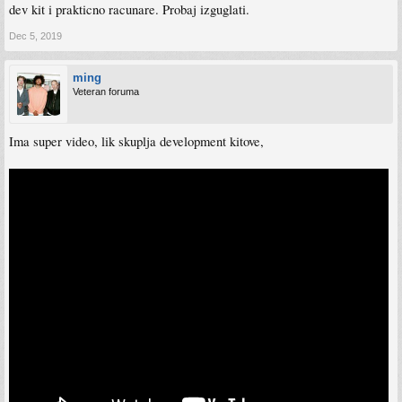
dev kit i prakticno racunare. Probaj izguglati.
Dec 5, 2019
ming
Veteran foruma
Ima super video, lik skuplja development kitove,