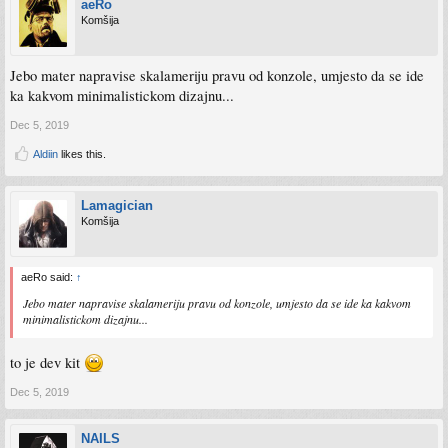
aeRo
Komšija
Jebo mater napravise skalameriju pravu od konzole, umjesto da se ide
ka kakvom minimalistickom dizajnu...
Dec 5, 2019
Aldiin
likes this.
Lamagician
Komšija
aeRo said:
↑
Jebo mater napravise skalameriju pravu od konzole, umjesto da se ide ka kakvom
minimalistickom dizajnu...
to je dev kit
Dec 5, 2019
NAILS