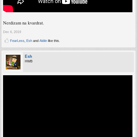
Nerdizam na kvardrat.
Dec 6, 2019
FearLess
,
Esh
and
Aldiin
like this.
Esh
HWB