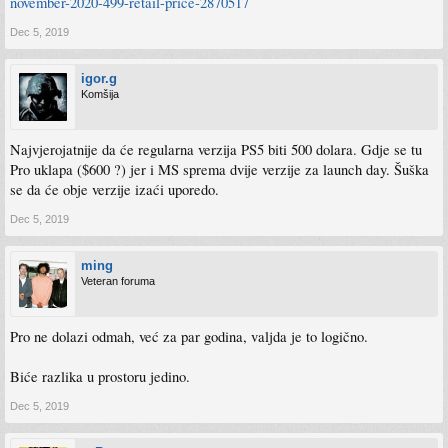
november-2020-499-retail-price-2870517
Dec 5, 2019
igor.g
Komšija
Najvjerojatnije da će regularna verzija PS5 biti 500 dolara. Gdje se tu
Pro uklapa ($600 ?) jer i MS sprema dvije verzije za launch day. Šuška
se da će obje verzije izaći uporedo.
Dec 5, 2019
ming
Veteran foruma
Pro ne dolazi odmah, već za par godina, valjda je to logično.
Biće razlika u prostoru jedino.
Dec 5, 2019