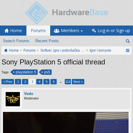
Home
Forums
Members
Log in or Sign up
Search Forums
Recent Posts
Home
Forums
Softver, igre i potrošačka elektronika
Igre i konzole
Sony PlayStation 5 official thread
playstation 5
ps5
Tags:
< Prev
1
2
3
4
5
6
→
114
Next >
Vedo
Moderator