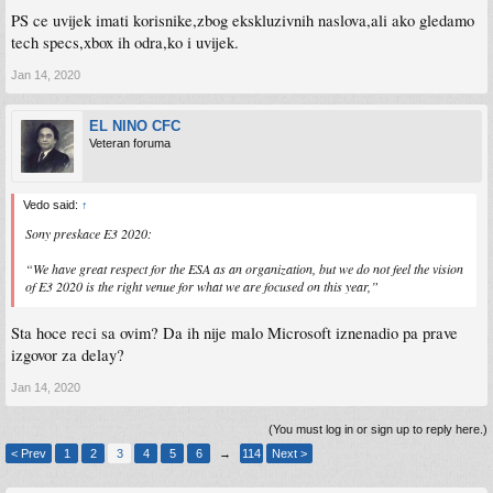
PS ce uvijek imati korisnike,zbog ekskluzivnih naslova,ali ako gledamo
tech specs,xbox ih odra,ko i uvijek.
Jan 14, 2020
EL NINO CFC
Veteran foruma
Vedo said:
↑
Sony preskace E3 2020:
“We have great respect for the ESA as an organization, but we do not feel the vision
of E3 2020 is the right venue for what we are focused on this year,”
Sta hoce reci sa ovim? Da ih nije malo Microsoft iznenadio pa prave
izgovor za delay?
Jan 14, 2020
(You must log in or sign up to reply here.)
< Prev
1
2
3
4
5
6
→
114
Next >