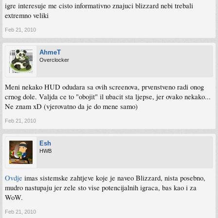
igre interesuje me cisto informativno znajuci blizzard nebi trebali
extremno veliki
Feb 21, 2010
AhmeT
Overclocker
Meni nekako HUD odudara sa ovih screenova, prvenstveno radi onog
crnog dole. Valjda ce to "obojit" il ubacit sta ljepse, jer ovako nekako...
Ne znam xD (vjerovatno da je do mene samo)
Feb 21, 2010
Esh
HWB
Ovdje
imas sistemske zahtjeve koje je naveo Blizzard, nista posebno,
mudro nastupaju jer zele sto vise potencijalnih igraca, bas kao i za
WoW.
Feb 21, 2010