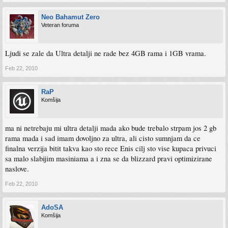
Neo Bahamut Zero
Veteran foruma
Ljudi se zale da Ultra detalji ne rade bez 4GB rama i 1GB vrama.
Feb 22, 2010
RaP
Komšija
ma ni netrebaju mi ultra detalji mada ako bude trebalo strpam jos 2 gb
rama mada i sad imam dovoljno za ultra, ali cisto sumnjam da ce
finalna verzija bitit takva kao sto rece Enis cilj sto vise kupaca privuci
sa malo slabijim masiniama a i zna se da blizzard pravi optimizirane
naslove.
Feb 22, 2010
AdoSA
Komšija