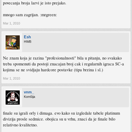
povecanja broja larvi je isto prejako.
mnogo sam zagrijan. :mrgreen:
Mar 1, 2010
Esh
HWB
Ne znam koja je razina "profesionalnosti" bila u pitanju, no svakako
treba spomenuti da postoji znacajan broj cak i regularnih igraca SC-a
kojima se ne svidjaju hardcore postavke (tipa brzina i sl.)
Mar 1, 2010
vnm_
Komšija
finale su igrali orly i dimaga. evo kako su izgledale tabele platinum
divizija prosle sedmice. obojica su u vrhu, znaci da je finale bilo
relativno kvalitetno.