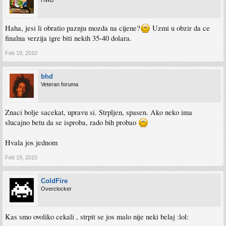
HWB
Haha, jesi li obratio paznju mozda na cijene?
Uzmi u obzir da ce
finalna verzija igre biti nekih 35-40 dolara.
Feb 19, 2010
bhd
Veteran foruma
Znaci bolje sacekat, upravu si. Strpljen, spasen. Ako neko ima
slucajno betu da se isproba, rado bih probao
Hvala jos jednom
Feb 19, 2010
ColdFire
Overclocker
Kas smo ovoliko cekali , strpit se jos malo nije neki belaj :lol: