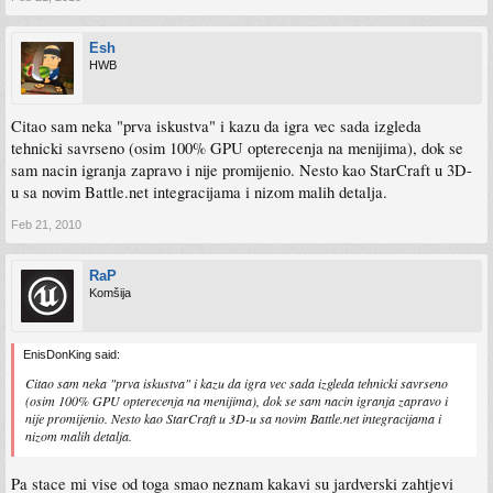
Esh
HWB
Citao sam neka "prva iskustva" i kazu da igra vec sada izgleda
tehnicki savrseno (osim 100% GPU opterecenja na menijima), dok se
sam nacin igranja zapravo i nije promijenio. Nesto kao StarCraft u 3D-
u sa novim Battle.net integracijama i nizom malih detalja.
Feb 21, 2010
RaP
Komšija
EnisDonKing said:
Citao sam neka "prva iskustva" i kazu da igra vec sada izgleda tehnicki savrseno
(osim 100% GPU opterecenja na menijima), dok se sam nacin igranja zapravo i
nije promijenio. Nesto kao StarCraft u 3D-u sa novim Battle.net integracijama i
nizom malih detalja.
Pa stace mi vise od toga smao neznam kakavi su jardverski zahtjevi