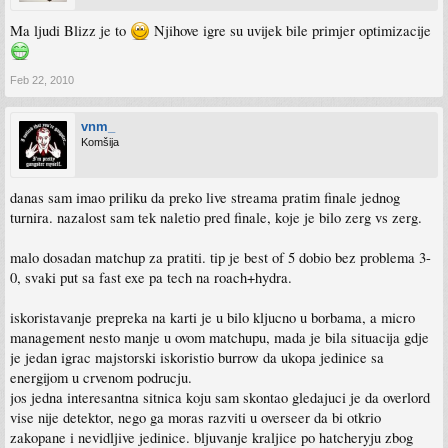
Ma ljudi Blizz je to
Njihove igre su uvijek bile primjer optimizacije
Feb 22, 2010
vnm_
Komšija
danas sam imao priliku da preko live streama pratim finale jednog
turnira. nazalost sam tek naletio pred finale, koje je bilo zerg vs zerg.
malo dosadan matchup za pratiti. tip je best of 5 dobio bez problema 3-
0, svaki put sa fast exe pa tech na roach+hydra.
iskoristavanje prepreka na karti je u bilo kljucno u borbama, a micro
management nesto manje u ovom matchupu, mada je bila situacija gdje
je jedan igrac majstorski iskoristio burrow da ukopa jedinice sa
energijom u crvenom podrucju.
jos jedna interesantna sitnica koju sam skontao gledajuci je da overlord
vise nije detektor, nego ga moras razviti u overseer da bi otkrio
zakopane i nevidljive jedinice. bljuvanje kraljice po hatcheryju zbog