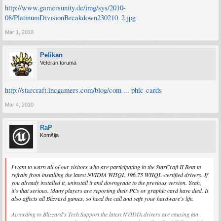
http://www.gamersunity.de/img/sys/2010-
08/PlatinumDivisionBreakdown230210_2.jpg
Mar 1, 2010
Pelikan
Veteran foruma
http://starcraft.incgamers.com/blog/com ... phic-cards
Mar 4, 2010
RaP
Komšija
I want to warn all of our visitors who are participating in the StarCraft II Beta to
refrain from installing the latest NVIDIA WHQL 196.75 WHQL-certified drivers. If
you already installed it, uninstall it and downgrade to the previous version. Yeah,
it's that serious. Many players are reporting their PCs or graphic card have died. It
also affects all Blizzard games, so heed the call and safe your hardware's life.
According to Blizzard's Tech Support the latest NVIDIA drivers are causing fan