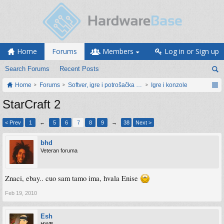
Home
Forums
Members
Log in or Sign up
Search Forums
Recent Posts
Home
Forums
Softver, igre i potrošačka elektronika
Igre i konzole
StarCraft 2
< Prev
1
←
5
6
7
8
9
→
38
Next >
bhd
Veteran foruma
Znaci, ebay.. cuo sam tamo ima, hvala Enise
Feb 19, 2010
Esh