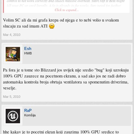
control to not work correctly and causes massive overheat. StarCraft II Beta might
kill your PC or card literally. A fix is already in the works. Stay tuned for further
Click to expand...
updates
Volim SC ali da mi grafa krepa od njega e to nebi volio u svakom
slucaju za sad imam ATI
Mar 4, 2010
Esh
HWB
Pa fora je u tome sto Blizzard jos uvijek nije sredio "bug" koji uzrokuju
100% GPU zauzece na pocetnom ekranu, a sad ako jos ne radi dobro
automatska kontrola broja obrtaja ventilatora sa spomenutim driverima,
veselje.
Mar 5, 2010
RaP
Komšija
hhe kakav je to pocetni ekran koji zauzima 100% GPU sredice to