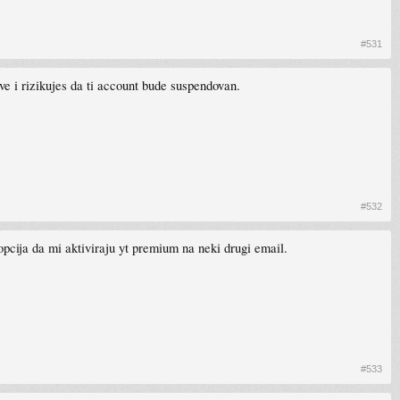
#531
ve i rizikujes da ti account bude suspendovan.
#532
pcija da mi aktiviraju yt premium na neki drugi email.
#533