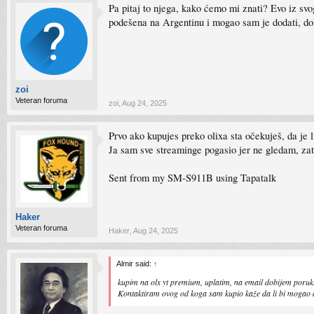
Pa pitaj to njega, kako ćemo mi znati? Evo iz svo
podešena na Argentinu i mogao sam je dodati, dok 
zoi
Veteran foruma
zoi
,
Aug 24, 2025
Prvo ako kupujes preko olixa sta očekuješ, da je lik
Ja sam sve streaminge pogasio jer ne gledam, za
Sent from my SM-S911B using Tapatalk
Haker
Veteran foruma
Haker
,
Aug 24, 2025
Almir said:
↑
kupim na olx yt premium, uplatim, na email dobijem poruku 
Kontaktiram ovog od koga sam kupio kaže da li bi mogao do