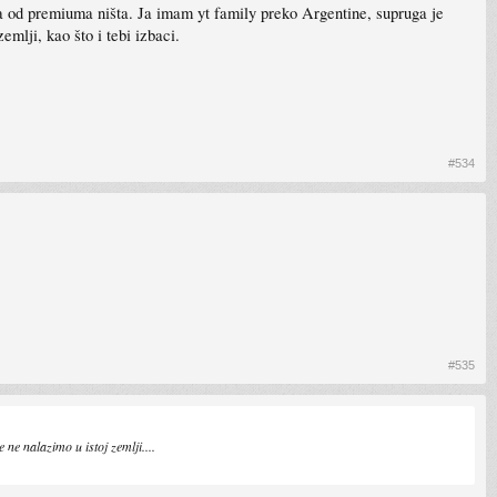
ema od premiuma ništa. Ja imam yt family preko Argentine, supruga je
mlji, kao što i tebi izbaci.
#534
#535
ne nalazimo u istoj zemlji....