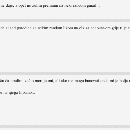
se ne daje, a opet ne želim premium na neki random gmail...
 da si sad porodica sa nekim random likom na olx sa account-om gdje ti je s
ta da uradim, zašto moraju oni, ali ako me mogu banovati onda mi je bolja o
e na njega linkano...