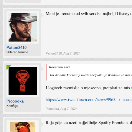
Meni je trenutno od svih servisa najbolji Disney+,
Patton2410
Veteran foruma
Patton2410
,
Aug 7, 2024
Reventon said:
↑
Jos da nam Microsoft uvede pretplatu za Windows (a naginj
I logitech razmislja o mjesecnoj pretplati za mis
https://www.tweaktown.com/news/9965...r-mouse-
Picoooka
Komšija
Picoooka
,
Aug 7, 2024
Raja gdje cu uzeti najjeftinije Spotify Premium, 