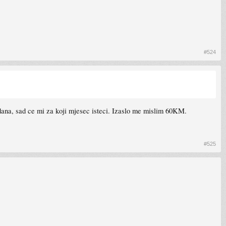
#524
 dana, sad ce mi za koji mjesec isteci. Izaslo me mislim 60KM.
#525