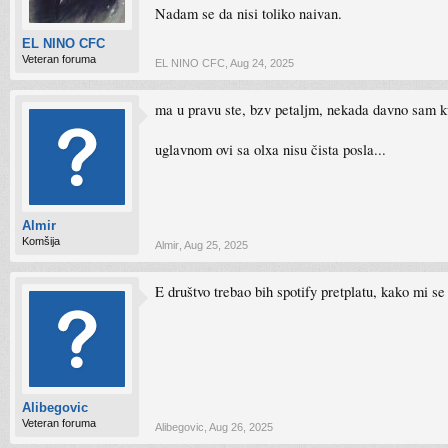
Nadam se da nisi toliko naivan.
EL NINO CFC
Veteran foruma
EL NINO CFC
,
Aug 24, 2025
ma u pravu ste, bzv petaljm, nekada davno sam kupo
uglavnom ovi sa olxa nisu čista posla...
Almir
Komšija
Almir
,
Aug 25, 2025
E društvo trebao bih spotify pretplatu, kako mi se
Alibegovic
Veteran foruma
Alibegovic
,
Aug 26, 2025