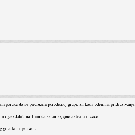
m poruku da se pridružim porodičnoj grupi, ali kada odem na pridruživanje, 
 mogao dobiti na 1min da se on logujue aktivira i izađe.
g gmaila mi je sve...