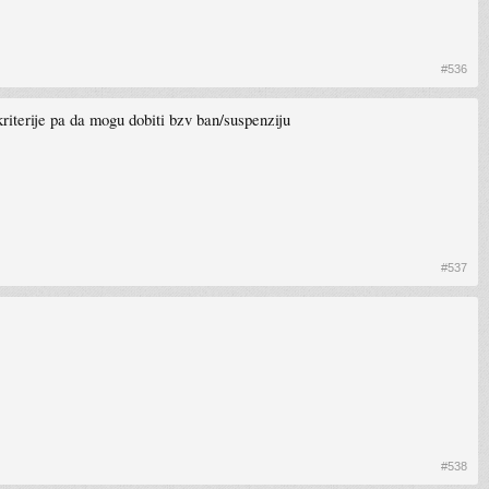
#536
kriterije pa da mogu dobiti bzv ban/suspenziju
#537
#538