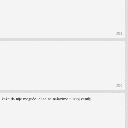
#529
#530
kaže da nije moguće jel se ne nalazimo u istoj zemlji....