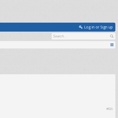
Log in or Sign up
#521