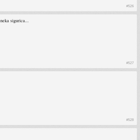
#526
neka sigurica...
#527
#528