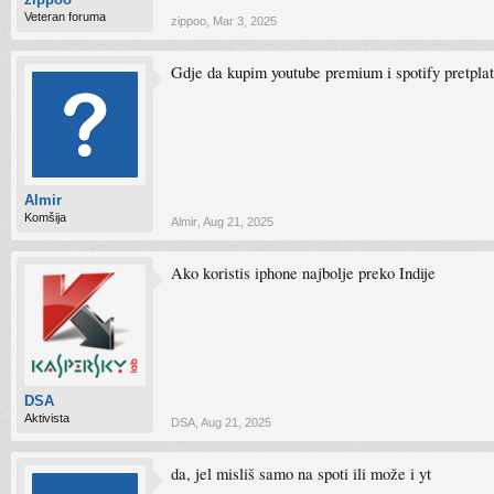
Veteran foruma
zippoo
,
Mar 3, 2025
Gdje da kupim youtube premium i spotify pretplatu
Almir
Komšija
Almir
,
Aug 21, 2025
Ako koristis iphone najbolje preko Indije
DSA
Aktivista
DSA
,
Aug 21, 2025
da, jel misliš samo na spoti ili može i yt