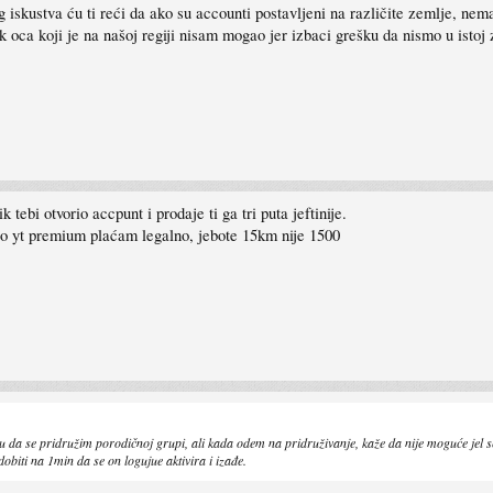
g iskustva ću ti reći da ako su accounti postavljeni na različite zemlje, n
oca koji je na našoj regiji nisam mogao jer izbaci grešku da nismo u istoj ze
 tebi otvorio accpunt i prodaje ti ga tri puta jeftinije.
to yt premium plaćam legalno, jebote 15km nije 1500
da se pridružim porodičnoj grupi, ali kada odem na pridruživanje, kaže da nije moguće jel se 
biti na 1min da se on logujue aktivira i izađe.