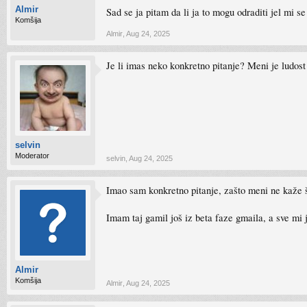
Almir
Sad se ja pitam da li ja to mogu odraditi jel mi 
Komšija
Almir
,
Aug 24, 2025
Je li imas neko konkretno pitanje? Meni je ludost
selvin
Moderator
selvin
,
Aug 24, 2025
Imao sam konkretno pitanje, zašto meni ne kaže š
Imam taj gamil još iz beta faze gmaila, a sve mi j
Almir
Komšija
Almir
,
Aug 24, 2025