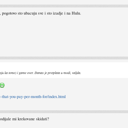
 pogotovo sto ubacuju sve i sto izadje i na Hulu.
u ka tome) i game over. Danas je pretplata u modi, valjda.
that-you-pay-per-month-for/index.html
dodijale mi krekovane skidati?