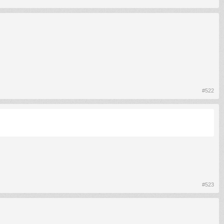
#522
#523