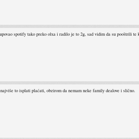
vao spotify tako preko olxa i radilo je to 2g, sad vidim da su pooštrili te 
 najviše to isplati plaćati, obzirom da nemam neke family dealove i slično.