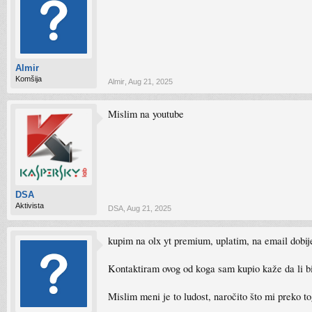
Almir
Komšija
Almir
,
Aug 21, 2025
Mislim na youtube
DSA
Aktivista
DSA
,
Aug 21, 2025
kupim na olx yt premium, uplatim, na email dobije
Kontaktiram ovog od koga sam kupio kaže da li bi
Mislim meni je to ludost, naročito što mi preko to