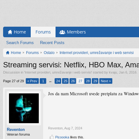
Home
Forums
Members
Search Forums
Recent Posts
Home
Forums
Ostalo
Internet provideri, umrežavanje i web servisi
Streaming servisi: Netflix, HBO Max, Am
Discussion in '
Internet provideri, umrežavanje i web servisi
' started by
kvaju
,
Jan 6, 2016
.
Page 27 of 29
< Prev
1
←
24
25
26
27
28
29
Next >
Jos da nam Microsoft uvede pretplatu za Windows 
Reventon
,
Aug 7, 2024
Reventon
Veteran foruma
Picoooka
likes this.