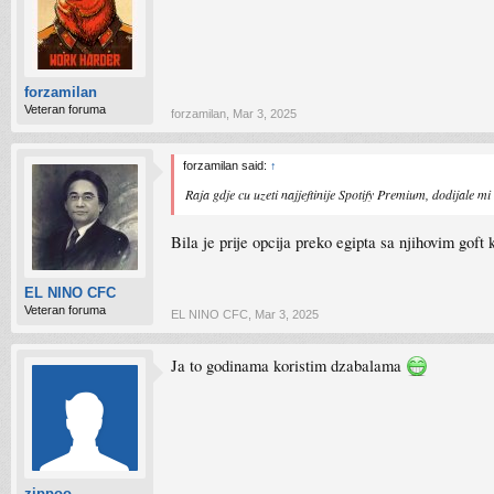
forzamilan
Veteran foruma
forzamilan
,
Mar 3, 2025
forzamilan said:
↑
Raja gdje cu uzeti najjeftinije Spotify Premium, dodijale mi
Bila je prije opcija preko egipta sa njihovim gof
EL NINO CFC
Veteran foruma
EL NINO CFC
,
Mar 3, 2025
Ja to godinama koristim dzabalama
zippoo