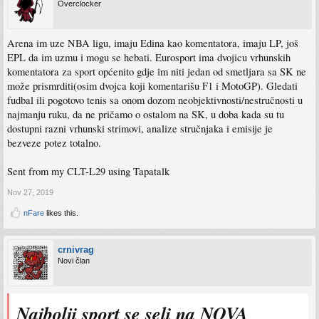
Overclocker
Arena im uze NBA ligu, imaju Edina kao komentatora, imaju LP, još
EPL da im uzmu i mogu se hebati. Eurosport ima dvojicu vrhunskih
komentatora za sport općenito gdje im niti jedan od smetljara sa SK ne
može prismrditi(osim dvojca koji komentarišu F1 i MotoGP). Gledati
fudbal ili pogotovo tenis sa onom dozom neobjektivnosti/nestručnosti u
najmanju ruku, da ne pričamo o ostalom na SK, u doba kada su tu
dostupni razni vrhunski strimovi, analize stručnjaka i emisije je
bezveze potez totalno.
Sent from my CLT-L29 using Tapatalk
Nov 27, 2019
nFare
likes this.
crnivrag
Novi član
Najbolji sport se seli na NOVA