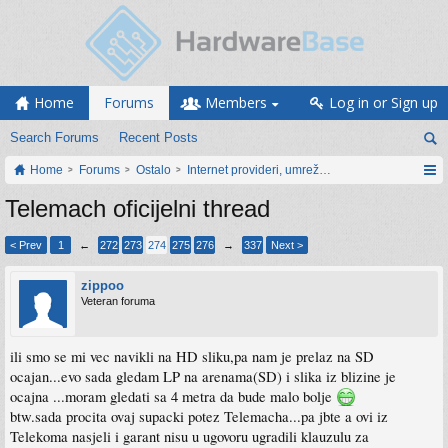
Home
Forums
Members
Log in or Sign up
Search Forums
Recent Posts
Home
Forums
Ostalo
Internet provideri, umrežavanje i web servisi
Telemach oficijelni thread
< Prev
1
←
272
273
274
275
276
→
337
Next >
zippoo
Veteran foruma
ili smo se mi vec navikli na HD sliku,pa nam je prelaz na SD
ocajan...evo sada gledam LP na arenama(SD) i slika iz blizine je
ocajna ...moram gledati sa 4 metra da bude malo bolje
btw.sada procita ovaj supacki potez Telemacha...pa jbte a ovi iz
Telekoma nasjeli i garant nisu u ugovoru ugradili klauzulu za