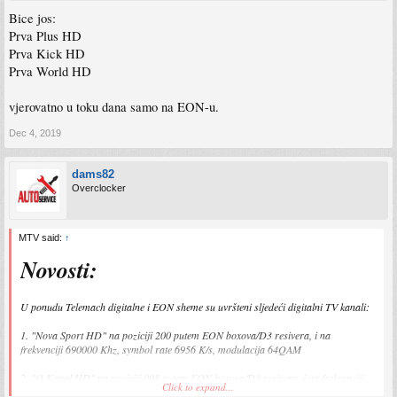
Bice jos:
Prva Plus HD
Prva Kick HD
Prva World HD
vjerovatno u toku dana samo na EON-u.
Dec 4, 2019
dams82
Overclocker
MTV said:
↑
Novosti:
U ponudu Telemach digitalne i EON sheme su uvršteni sljedeći digitalni TV kanali:
1. "Nova Sport HD" na poziciji 200 putem EON boxova/D3 resivera, i na
frekvenciji 690000 Khz, symbol rate 6956 K/s, modulacija 64QAM
2. "O Kanal HD" na poziciji 008 putem EON boxova/D3 resivera, i na frekvenciji
Click to expand...
666000 Khz, symbol rate 6956 K/s, modulacija 64QAM