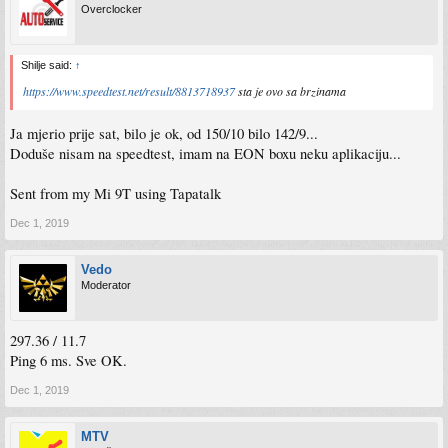
Overclocker
Shilje said:
↑
https://www.speedtest.net/result/8813718937
sta je ovo sa brzinama
Ja mjerio prije sat, bilo je ok, od 150/10 bilo 142/9...
Doduše nisam na speedtest, imam na EON boxu neku aplikaciju...
Sent from my Mi 9T using Tapatalk
Dec 1, 2019
Vedo
Moderator
297.36 / 11.7
Ping 6 ms. Sve OK.
Dec 1, 2019
MTV