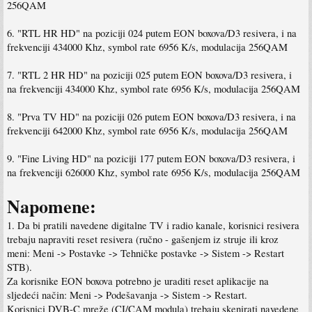
256QAM
6. "RTL HR HD" na poziciji 024 putem EON boxova/D3 resivera, i na
frekvenciji 434000 Khz, symbol rate 6956 K/s, modulacija 256QAM
7. "RTL 2 HR HD" na poziciji 025 putem EON boxova/D3 resivera, i
na frekvenciji 434000 Khz, symbol rate 6956 K/s, modulacija 256QAM
8. "Prva TV HD" na poziciji 026 putem EON boxova/D3 resivera, i na
frekvenciji 642000 Khz, symbol rate 6956 K/s, modulacija 256QAM
9. "Fine Living HD" na poziciji 177 putem EON boxova/D3 resivera, i
na frekvenciji 626000 Khz, symbol rate 6956 K/s, modulacija 256QAM
Napomene:
1. Da bi pratili navedene digitalne TV i radio kanale, korisnici resivera
trebaju napraviti reset resivera (ručno - gašenjem iz struje ili kroz
meni: Meni -> Postavke -> Tehničke postavke -> Sistem -> Restart
STB).
Za korisnike EON boxova potrebno je uraditi reset aplikacije na
sljedeći način: Meni -> Podešavanja -> Sistem -> Restart.
Korisnici DVB-C mreže (CI/CAM modula) trebaju skenirati navedene