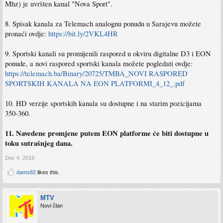
Mhz) je uvršten kanal "Nova Sport".
8. Spisak kanala za Telemach analognu ponudu u Sarajevu možete
pronaći ovdje:
https://bit.ly/2VKL4HR
9. Sportski kanali su promijenili raspored u okviru digitalne D3 i EON
ponude, a novi raspored sportski kanala možete pogledati ovdje:
https://telemach.ba/Binary/20725/TMBA_NOVI RASPORED
SPORTSKIH KANALA NA EON PLATFORMI_4_12_.pdf
10. HD verzije sportskih kanala su dostupne i na starim pozicijama
350-360.
11. Navedene promjene putem EON platforme će biti dostupne u
toku sutrašnjeg dana.
Dec 4, 2019
dams82
likes this.
MTV
Novi član