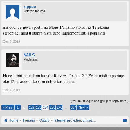
zippoo
Veteran foruma
ma doci ce nova sport i na Moju TV,samo sto ovi iz Telekoma
strucnjaci nisu u stanju nista brzo implementirati i popraviti
Dec 5, 2019
NAILS
Moderator
Hoce li biti na nekom kanalu Ruiz vs. Joshua 2 ? Event mislim pocinje
oko 12 navecer, ako sam dobro izracunao.
Dec 7, 2019
(You must log in or sign up to reply here.)
< Prev
1
←
272
273
274
275
276
→
337
Next >
Home
Forums
Ostalo
Internet provideri, umrežavanje i web servisi