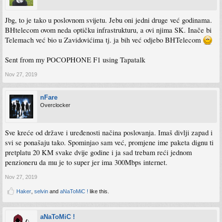
Jbg, to je tako u poslovnom svijetu. Jebu oni jedni druge već godinama.
BHtelecom ovom neda optičku infrastrukturu, a ovi njima SK. Inače bi
Telemach već bio u Zavidovićima tj. ja bih već odjebo BHTelecom
Sent from my POCOPHONE F1 using Tapatalk
Nov 27, 2019
nFare
Overclocker
Sve kreće od države i uređenosti načina poslovanja. Imaš divlji zapad i
svi se ponašaju tako. Spominjao sam već, promjene ime paketa dignu ti
pretplatu 20 KM svake dvije godine i ja sad trebam reći jednom
penzioneru da mu je to super jer ima 300Mbps internet.
Nov 27, 2019
Haker
,
selvin
and
aNaToMiC !
like this.
aNaToMiC !