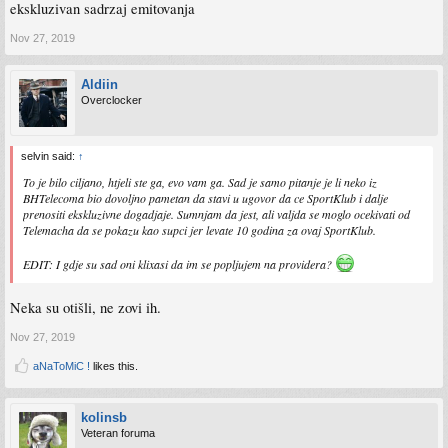
ekskluzivan sadrzaj emitovanja
Nov 27, 2019
Aldiin
Overclocker
selvin said:
↑
To je bilo ciljano, htjeli ste ga, evo vam ga. Sad je samo pitanje je li neko iz
BHTelecoma bio dovoljno pametan da stavi u ugovor da ce SportKlub i dalje
prenositi ekskluzivne dogadjaje. Sumnjam da jest, ali valjda se moglo ocekivati od
Telemacha da se pokazu kao supci jer levate 10 godina za ovaj SportKlub.
EDIT: I gdje su sad oni klixasi da im se popljujem na providera?
Neka su otišli, ne zovi ih.
Nov 27, 2019
aNaToMiC !
likes this.
kolinsb
Veteran foruma