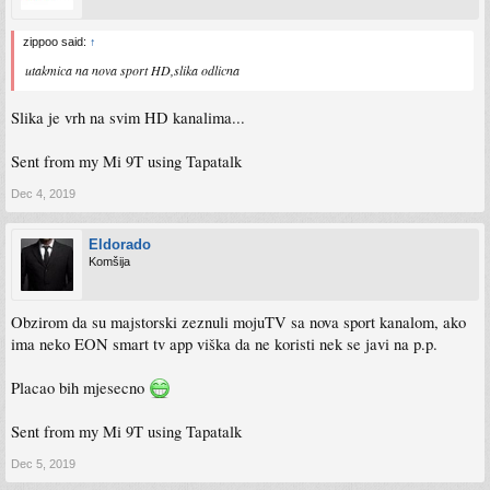
novi raspored sportski kanala možete pogledati ovdje:
https://telemach.ba/Binary/20725/TMBA_NOVI RASPORED SPORTSKIH
zippoo said:
↑
KANALA NA EON PLATFORMI_4_12_.pdf
utakmica na nova sport HD,slika odlicna
10. HD verzije sportskih kanala su dostupne i na starim pozicijama 350-360.
Slika je vrh na svim HD kanalima...
11. Navedene promjene putem EON platforme će biti dostupne u toku sutrašnjeg
dana.
Sent from my Mi 9T using Tapatalk
Dec 4, 2019
Eldorado
Komšija
Obzirom da su majstorski zeznuli mojuTV sa nova sport kanalom, ako
ima neko EON smart tv app viška da ne koristi nek se javi na p.p.
Placao bih mjesecno
Sent from my Mi 9T using Tapatalk
Dec 5, 2019