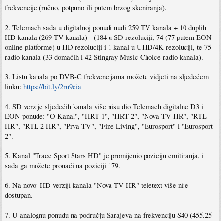
frekvencije (ručno, potpuno ili putem brzog skeniranja).
2. Telemach sada u digitalnoj ponudi nudi 259 TV kanala + 10 duplih
HD kanala (269 TV kanala) - (184 u SD rezoluciji, 74 (77 putem EON
online platforme) u HD rezoluciji i 1 kanal u UHD/4K rezoluciji, te 75
radio kanala (33 domaćih i 42 Stingray Music Choice radio kanala).
3. Listu kanala po DVB-C frekvencijama možete vidjeti na sljedećem
linku:
https://bit.ly/2ru9cia
4. SD verzije sljedećih kanala više nisu dio Telemach digitalne D3 i
EON ponude: "O Kanal", "HRT 1", "HRT 2", "Nova TV HR", "RTL
HR", "RTL 2 HR", "Prva TV", "Fine Living", "Eurosport" i "Eurosport
2".
5. Kanal "Trace Sport Stars HD" je promijenio poziciju emitiranja, i
sada ga možete pronaći na poziciji 179.
6. Na novoj HD verziji kanala "Nova TV HR" teletext više nije
dostupan.
7. U analognu ponudu na području Sarajeva na frekvenciju S40 (455.25