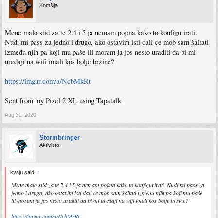
Komšija
Mene malo stid za te 2.4 i 5 ja nemam pojma kako to konfigurirati.
Nudi mi pass za jedno i drugo, ako ostavim isti dali ce mob sam šaltati
između njih pa koji mu paše ili moram ja jos nesto uraditi da bi mi
uređaji na wifi imali kos bolje brzine?
https://imgur.com/a/NcbMkRt
Sent from my Pixel 2 XL using Tapatalk
Aug 31, 2020
Stormbringer
Aktivista
kvaju said:
↑
Mene malo stid za te 2.4 i 5 ja nemam pojma kako to konfigurirati. Nudi mi pass za
jedno i drugo, ako ostavim isti dali ce mob sam šaltati između njih pa koji mu paše
ili moram ja jos nesto uraditi da bi mi uređaji na wifi imali kos bolje brzine?
https://imgur.com/a/NcbMkRt