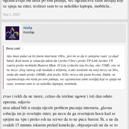
ogranicavaju oni nista po tom pitanju, vec ogranicava sami uredjaj koji
se spaja na ruter, testirao sam to sa nekoliko laptopa, mobitela..
Sep 1, 2020
nivla
Komšija
Benq said:
↑
Ako imas paket sa brzinom interneta 100+, javi im se da ti zamijene ruter za dual
band. Kod mene je situacija takva da i preko Ubee i preko TP-Link Archer C6
rutera preko mobitela Huawei Mate 10 Lite izvlacim istu brzinu, oko 55Mb, vise ni
ne moze zbog samog wifi modula u telefonu, a ako testiram na istoj mrezi sa S8+,
onda ide malo preko 100Mb, dok preko 5Ghz mreze ide puna brzina. Dakle, ne
ogranicavaju oni nista po tom pitanju, vec ogranicava sami uredjaj koji se spaja na
ruter, testirao sam to sa nekoliko laptopa, mobitela..
zvao i rekli da ne moze, cekao da istekne ugovor i isti dan odnio
opremu, odjavio
nisu nikad bili u stanju rijesiti problem pucanja interneta, glavna
solucija im je resetujte ruter, pa necu da ga resetujem hocu kad se
spojim na vpn i preko ssh na server da to ne puca barem 3h, a ne da
svakih 15 minuta iskusim prekid konekcije, objasnjavali mi da se to