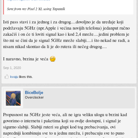
Sent from my Pixel 2 XL using Tapatalk
Isti pass stavi i za jednog i za drugog....dovoljno je da uređaje koji
podržavaju 5GHz (npr.Apple i većina novijih telefona) jedanput ručno
zakačiš i on će ti loviti signal kao i kod 2,4 mreže....jedini problem je
što mi se čini da je signal 5GHz mreže slabiji....i što nekad ne radi, a
nisam nikad skontao da li je do rutera ili nečeg drugog....
I naravno, brzina je veća
Sep 1, 2020
kvaju
likes this.
BiceBolje
Overclocker
Propusnost na 5GHz jeste veća, ali ne igra veliku ulogu u brzini kad
govorimo o internetu i paketima koji su ovdje dostupni, i signal je
sigurno slabiji. Slabiji ruteri su glupi kod tog prebacivanja, ovi
napredniji kombinuju sve to u jednu mrežu, i prebacuju sve to puno