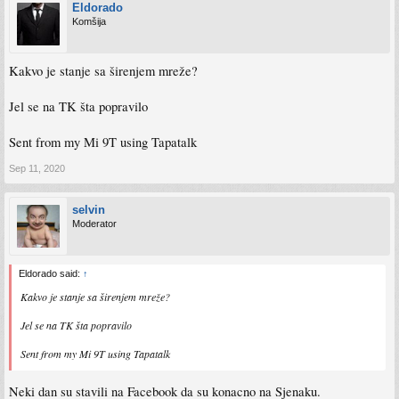
Eldorado
Komšija
Kakvo je stanje sa širenjem mreže?
Jel se na TK šta popravilo
Sent from my Mi 9T using Tapatalk
Sep 11, 2020
selvin
Moderator
Eldorado said:
↑
Kakvo je stanje sa širenjem mreže?
Jel se na TK šta popravilo
Sent from my Mi 9T using Tapatalk
Neki dan su stavili na Facebook da su konacno na Sjenaku.