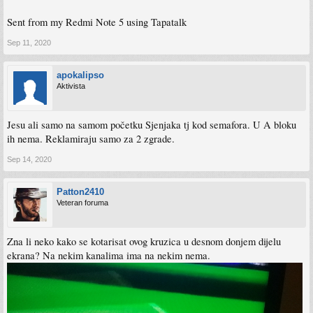
Sent from my Redmi Note 5 using Tapatalk
Sep 11, 2020
apokalipso
Aktivista
Jesu ali samo na samom početku Sjenjaka tj kod semafora. U A bloku
ih nema. Reklamiraju samo za 2 zgrade.
Sep 14, 2020
Patton2410
Veteran foruma
Zna li neko kako se kotarisat ovog kruzica u desnom donjem dijelu
ekrana? Na nekim kanalima ima na nekim nema.