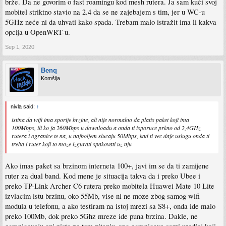
brže. Da ne govorim o fast roamingu kod mesh rutera. Ja sam kući svoj
mobitel striktno stavio na 2.4 da se ne zajebajem s tim, jer u WC-u
5GHz neće ni da uhvati kako spada. Trebam malo istražit ima li kakva
opcija u OpenWRT-u.
Sep 1, 2020
Benq
Komšija
nivla said:
↑
istina da wifi ima sporije brzine, ali nije normalno da platis paket koji ima
100Mbps, ili ko ja 260Mbps u downloadu a onda ti isporuce prkno od 2,4GHz
rutera i ogranice te na, u najboljem slucaju 50Mbps, kad ti vec daje uslugu onda ti
treba i ruter koji to moze izgurati spakovati uz nju
Ako imas paket sa brzinom interneta 100+, javi im se da ti zamijene
ruter za dual band. Kod mene je situacija takva da i preko Ubee i
preko TP-Link Archer C6 rutera preko mobitela Huawei Mate 10 Lite
izvlacim istu brzinu, oko 55Mb, vise ni ne moze zbog samog wifi
modula u telefonu, a ako testiram na istoj mrezi sa S8+, onda ide malo
preko 100Mb, dok preko 5Ghz mreze ide puna brzina. Dakle, ne