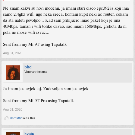
Ne znam kakvi su novi modemi, ja imam stari cisco epc3928s koji ima
samo 2.4ghz wifi, nije neka sreća, kontam kupit neki ac router, čekam
da šta naleti povoljno... Kad sam priključio imao paket koji je ima
40Mbps, taman i wifi toliko davao, sad imam 150Mbps, grehota da ni
pola ne može wifi izvuć...
Sent from my Mi 9T using Tapatalk
Aug 31, 2020
bhd
Veteran foruma
Ja imam jos uvjek taj. Zadovoljan sam jos uvjek
Sent from my Mi 9T Pro using Tapatalk
Aug 31, 2020
dams82
likes this.
kvaju