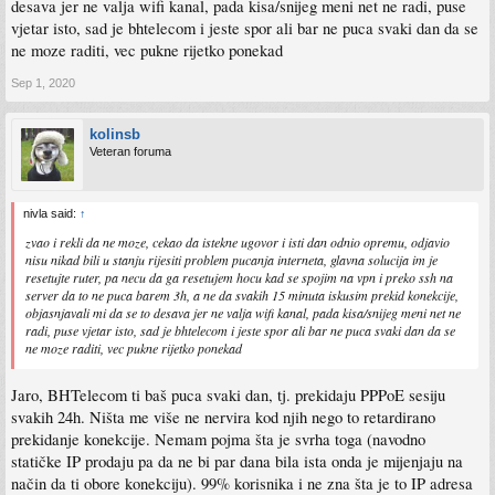
desava jer ne valja wifi kanal, pada kisa/snijeg meni net ne radi, puse
vjetar isto, sad je bhtelecom i jeste spor ali bar ne puca svaki dan da se
ne moze raditi, vec pukne rijetko ponekad
Sep 1, 2020
kolinsb
Veteran foruma
nivla said:
↑
zvao i rekli da ne moze, cekao da istekne ugovor i isti dan odnio opremu, odjavio
nisu nikad bili u stanju rijesiti problem pucanja interneta, glavna solucija im je
resetujte ruter, pa necu da ga resetujem hocu kad se spojim na vpn i preko ssh na
server da to ne puca barem 3h, a ne da svakih 15 minuta iskusim prekid konekcije,
objasnjavali mi da se to desava jer ne valja wifi kanal, pada kisa/snijeg meni net ne
radi, puse vjetar isto, sad je bhtelecom i jeste spor ali bar ne puca svaki dan da se
ne moze raditi, vec pukne rijetko ponekad
Jaro, BHTelecom ti baš puca svaki dan, tj. prekidaju PPPoE sesiju
svakih 24h. Ništa me više ne nervira kod njih nego to retardirano
prekidanje konekcije. Nemam pojma šta je svrha toga (navodno
statičke IP prodaju pa da ne bi par dana bila ista onda je mijenjaju na
način da ti obore konekciju). 99% korisnika i ne zna šta je to IP adresa