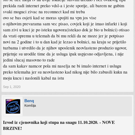
prekida radi internet preko vdsl-a i jeste sporije, ali barem ne gubim
svaki moguci zivac na reconnect kad mi treba
ovo se bas osjeti kad se moras spojiti na vpn jos vise
o njihovim prevarama sam vec pisao, covjek koji je imao infarkt i koji
sam zivi u kuci je po isteku ugovora(istekao dok je bio u bolnici) otisao
da vrati opremu u telemah da bi mu rekli da ne moze jer je potpisao
novi na 2 godine i to u dan kad je lezao u bolnici, na kraju se prijetilo
tuzbama i utvrdilo da je njihov uposlenik neovlasteno produzio ugovor,
prijetnje su urodile time da je usluga ipak uspjesno odjavljena, i nije
jedini slucaj masovno to rade
da sam kakav namcor pola mi naselja ne bi imalo internet i uslugu
preko telemaha jer su neovlasteno kad nikog nije bilo zabusili kuku na
moju kucu i naslonili kabal na istu
Sep 1, 2020
Benq
Komšija
Izvod iz cjenovnika koji stupa na snagu 11.10.2020. - NOVE
BRZINE!