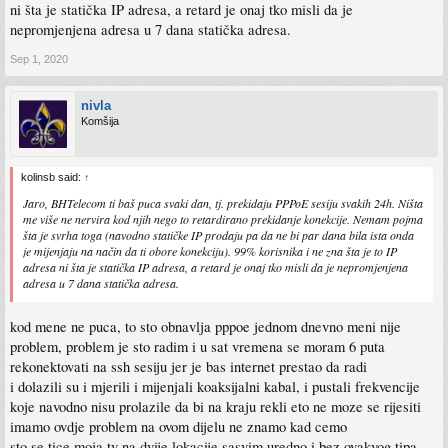
ni šta je statička IP adresa, a retard je onaj tko misli da je
nepromjenjena adresa u 7 dana statička adresa.
Sep 1, 2020
nivla
Komšija
kolinsb said:
↑
Jaro, BHTelecom ti baš puca svaki dan, tj. prekidaju PPPoE sesiju svakih 24h. Ništa
me više ne nervira kod njih nego to retardirano prekidanje konekcije. Nemam pojma
šta je svrha toga (navodno statičke IP prodaju pa da ne bi par dana bila ista onda
je mijenjaju na način da ti obore konekciju). 99% korisnika i ne zna šta je to IP
adresa ni šta je statička IP adresa, a retard je onaj tko misli da je nepromjenjena
adresa u 7 dana statička adresa.
kod mene ne puca, to sto obnavlja pppoe jednom dnevno meni nije
problem, problem je sto radim i u sat vremena se moram 6 puta
rekonektovati na ssh sesiju jer je bas internet prestao da radi
i dolazili su i mjerili i mijenjali koaksijalni kabal, i pustali frekvencije
koje navodno nisu prolazile da bi na kraju rekli eto ne moze se rijesiti
imamo ovdje problem na ovom dijelu ne znamo kad cemo
sto se tice moja tv na dvije lokacije sasvim uredno i bez ovakvog tipa