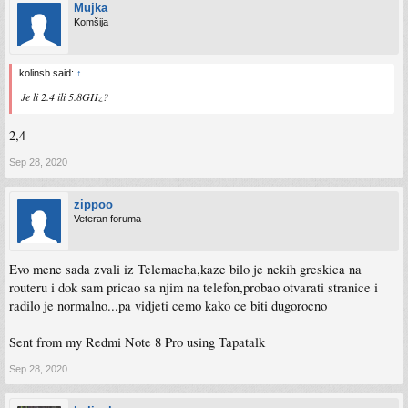
Mujka
Komšija
kolinsb said:
↑
Je li 2.4 ili 5.8GHz?
2,4
Sep 28, 2020
zippoo
Veteran foruma
Evo mene sada zvali iz Telemacha,kaze bilo je nekih greskica na
routeru i dok sam pricao sa njim na telefon,probao otvarati stranice i
radilo je normalno...pa vidjeti cemo kako ce biti dugorocno
Sent from my Redmi Note 8 Pro using Tapatalk
Sep 28, 2020