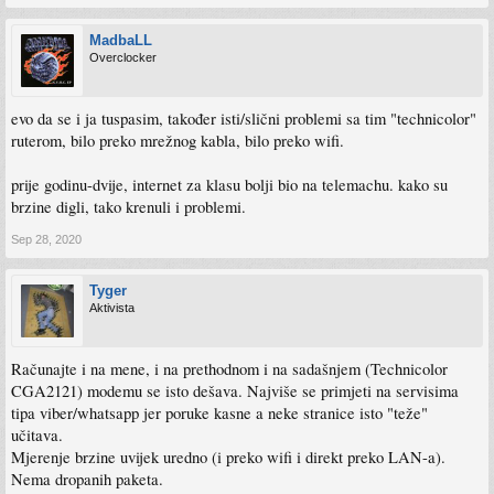
MadbaLL
Overclocker
evo da se i ja tuspasim, također isti/slični problemi sa tim "technicolor"
ruterom, bilo preko mrežnog kabla, bilo preko wifi.
prije godinu-dvije, internet za klasu bolji bio na telemachu. kako su
brzine digli, tako krenuli i problemi.
Sep 28, 2020
Tyger
Aktivista
Računajte i na mene, i na prethodnom i na sadašnjem (Technicolor
CGA2121) modemu se isto dešava. Najviše se primjeti na servisima
tipa viber/whatsapp jer poruke kasne a neke stranice isto "teže"
učitava.
Mjerenje brzine uvijek uredno (i preko wifi i direkt preko LAN-a).
Nema dropanih paketa.