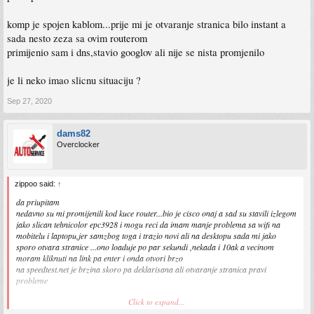
komp je spojen kablom...prije mi je otvaranje stranica bilo instant a
sada nesto zeza sa ovim routerom
primijenio sam i dns,stavio googlov ali nije se nista promjenilo
je li neko imao slicnu situaciju ?
Sep 27, 2020
dams82
Overclocker
zippoo said:
↑
da priupitam
nedavno su mi promijenili kod kuce router...bio je cisco onaj a sad su stavili izlegom
jako slican tehnicolor epc3928 i mogu reci da imam manje problema sa wifi na
mobitelu i laptopu,jer samzbog toga i trazio novi ali na desktopu sada mi jako
sporo otvara stranice ...ono loaduje po par sekundi ,nekada i 10ak a vecinom
moram kliknuti na link pa enter i onda otvori brzo
na speedtest.net je brzina skoro pa deklarisana ali otvaranje stranica pravi
probleme
Click to expand...
komp je spojen kablom...prije mi je otvaranje stranica bilo instant a sada nesto zeza