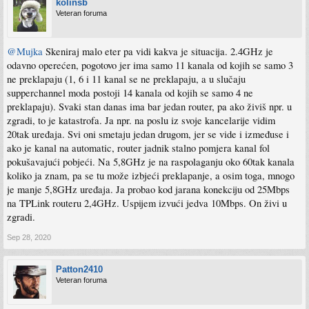
kolinsb
Veteran foruma
@Mujka
Skeniraj malo eter pa vidi kakva je situacija. 2.4GHz je
odavno operećen, pogotovo jer ima samo 11 kanala od kojih se samo 3
ne preklapaju (1, 6 i 11 kanal se ne preklapaju, a u slučaju
supperchannel moda postoji 14 kanala od kojih se samo 4 ne
preklapaju). Svaki stan danas ima bar jedan router, pa ako živiš npr. u
zgradi, to je katastrofa. Ja npr. na poslu iz svoje kancelarije vidim
20tak uređaja. Svi oni smetaju jedan drugom, jer se vide i izmeđuse i
ako je kanal na automatic, router jadnik stalno pomjera kanal fol
pokušavajući pobjeći. Na 5,8GHz je na raspolaganju oko 60tak kanala
koliko ja znam, pa se tu može izbjeći preklapanje, a osim toga, mnogo
je manje 5,8GHz uređaja. Ja probao kod jarana konekciju od 25Mbps
na TPLink routeru 2,4GHz. Uspijem izvući jedva 10Mbps. On živi u
zgradi.
Sep 28, 2020
Patton2410
Veteran foruma