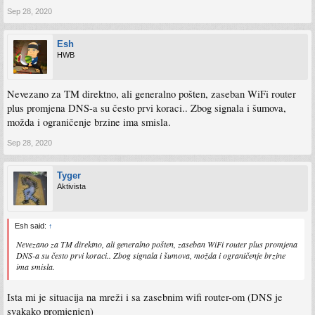
Sep 28, 2020
Esh
HWB
Nevezano za TM direktno, ali generalno pošten, zaseban WiFi router
plus promjena DNS-a su često prvi koraci.. Zbog signala i šumova,
možda i ograničenje brzine ima smisla.
Sep 28, 2020
Tyger
Aktivista
Esh said:
↑
Nevezano za TM direktno, ali generalno pošten, zaseban WiFi router plus promjena
DNS-a su često prvi koraci.. Zbog signala i šumova, možda i ograničenje brzine
ima smisla.
Ista mi je situacija na mreži i sa zasebnim wifi router-om (DNS je
svakako promjenjen)