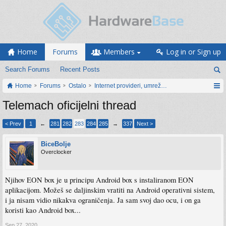
Home
Forums
Members
Log in or Sign up
Search Forums
Recent Posts
Home
Forums
Ostalo
Internet provideri, umrežavanje i web servisi
Telemach oficijelni thread
< Prev
1
←
281
282
283
284
285
→
337
Next >
BiceBolje
Overclocker
Njihov EON box je u principu Android box s instaliranom EON
aplikacijom. Možeš se daljinskim vratiti na Android operativni sistem,
i ja nisam vidio nikakva ograničenja. Ja sam svoj dao ocu, i on ga
koristi kao Android box...
Sep 27, 2020