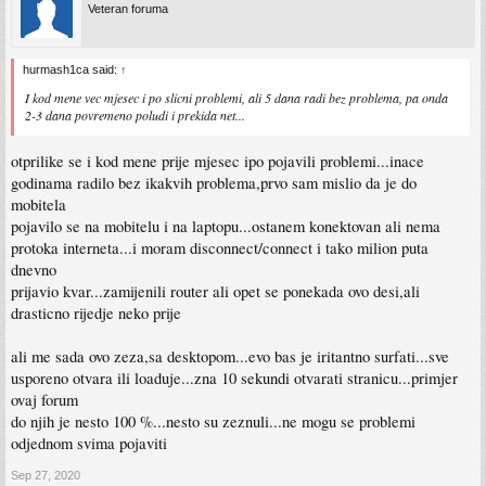
Veteran foruma
hurmash1ca said:
↑
I kod mene vec mjesec i po slicni problemi, ali 5 dana radi bez problema, pa onda
2-3 dana povremeno poludi i prekida net...
otprilike se i kod mene prije mjesec ipo pojavili problemi...inace
godinama radilo bez ikakvih problema,prvo sam mislio da je do
mobitela
pojavilo se na mobitelu i na laptopu...ostanem konektovan ali nema
protoka interneta...i moram disconnect/connect i tako milion puta
dnevno
prijavio kvar...zamijenili router ali opet se ponekada ovo desi,ali
drasticno rijedje neko prije
ali me sada ovo zeza,sa desktopom...evo bas je iritantno surfati...sve
usporeno otvara ili loaduje...zna 10 sekundi otvarati stranicu...primjer
ovaj forum
do njih je nesto 100 %...nesto su zeznuli...ne mogu se problemi
odjednom svima pojaviti
Sep 27, 2020