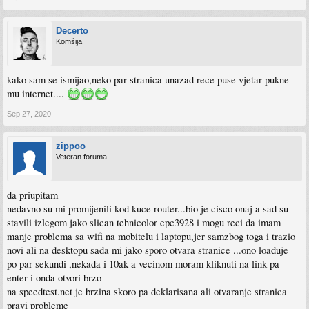
Decerto
Komšija
kako sam se ismijao,neko par stranica unazad rece puse vjetar pukne
mu internet....
Sep 27, 2020
zippoo
Veteran foruma
da priupitam
nedavno su mi promijenili kod kuce router...bio je cisco onaj a sad su
stavili izlegom jako slican tehnicolor epc3928 i mogu reci da imam
manje problema sa wifi na mobitelu i laptopu,jer samzbog toga i trazio
novi ali na desktopu sada mi jako sporo otvara stranice ...ono loaduje
po par sekundi ,nekada i 10ak a vecinom moram kliknuti na link pa
enter i onda otvori brzo
na speedtest.net je brzina skoro pa deklarisana ali otvaranje stranica
pravi probleme