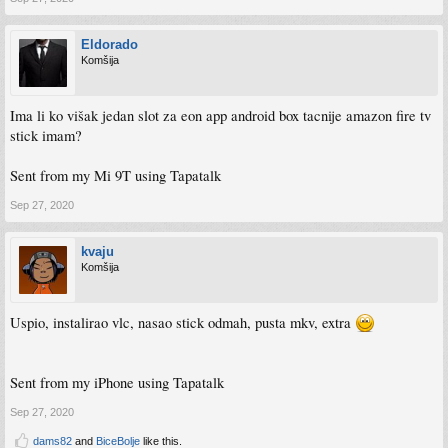
Eldorado
Komšija
Ima li ko višak jedan slot za eon app android box tacnije amazon fire tv
stick imam?
Sent from my Mi 9T using Tapatalk
Sep 27, 2020
kvaju
Komšija
Uspio, instalirao vlc, nasao stick odmah, pusta mkv, extra
Sent from my iPhone using Tapatalk
Sep 27, 2020
dams82
and
BiceBolje
like this.