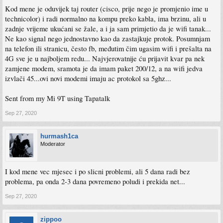
sa ovim routerom
Kod mene je oduvijek taj router (cisco, prije nego je promjenio ime u
primijenio sam i dns,stavio googlov ali nije se nista promjenilo
technicolor) i radi normalno na kompu preko kabla, ima brzinu, ali u
je li neko imao slicnu situaciju ?
zadnje vrijeme ukućani se žale, a i ja sam primjetio da je wifi tanak...
Ne kao signal nego jednostavno kao da zastajkuje protok. Posumnjam
na telefon ili stranicu, često fb, međutim čim ugasim wifi i prešalta na
4G sve je u najboljem redu... Najvjerovatnije ću prijavit kvar pa nek
zamjene modem, sramota je da imam paket 200/12, a na wifi jedva
izvlači 45...ovi novi modemi imaju ac protokol sa 5ghz...
Sent from my Mi 9T using Tapatalk
Sep 27, 2020
hurmash1ca
Moderator
I kod mene vec mjesec i po slicni problemi, ali 5 dana radi bez
problema, pa onda 2-3 dana povremeno poludi i prekida net...
Sep 27, 2020
zippoo