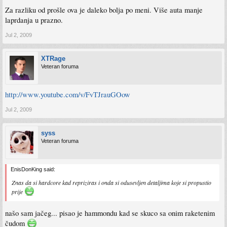
Za razliku od prošle ova je daleko bolja po meni. Više auta manje
laprdanja u prazno.
Jul 2, 2009
XTRage
Veteran foruma
http://www.youtube.com/v/FvTJrauGOow
Jul 2, 2009
syss
Veteran foruma
EnisDonKing said:
Znas da si hardcore kad repriziras i onda si odusevljen detaljima koje si propustio
prije
našo sam jačeg... pisao je hammondu kad se skuco sa onim raketenim
čudom