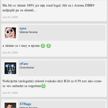
Ma bit ce skinut 100% jer nije road legal, bili su i Astona DBR9
nalijepili pa su skinuli...
Jun 24, 2009
syss
Veteran foruma
a skinuo se i may u njemu
Jun 24, 2009
nFare
Overclocker
Noficijelni (nelegalni) rekord svakako drzi R24 sa 0.59.xxx ako cemo
se vec nabadat sa rogatima
Jun 24, 2009
XTRage
Veteran foruma