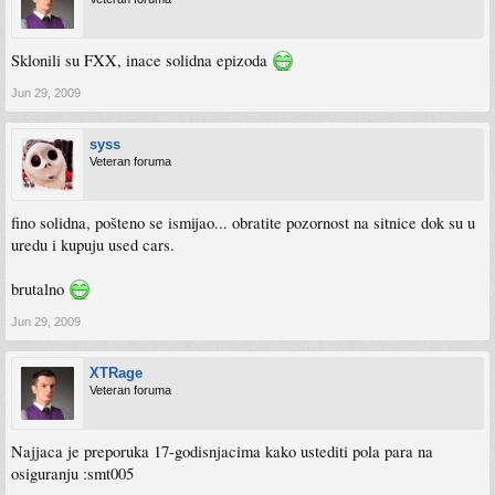
Sklonili su FXX, inace solidna epizoda
Jun 29, 2009
syss
Veteran foruma
fino solidna, pošteno se ismijao... obratite pozornost na sitnice dok su u
uredu i kupuju used cars.
brutalno
Jun 29, 2009
XTRage
Veteran foruma
Najjaca je preporuka 17-godisnjacima kako ustediti pola para na
osiguranju :smt005