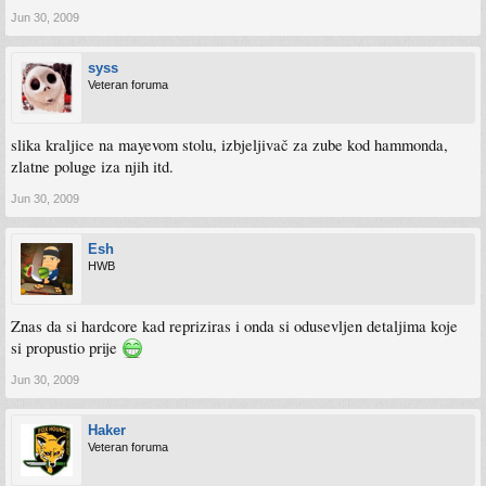
Jun 30, 2009
syss
Veteran foruma
slika kraljice na mayevom stolu, izbjeljivač za zube kod hammonda,
zlatne poluge iza njih itd.
Jun 30, 2009
Esh
HWB
Znas da si hardcore kad repriziras i onda si odusevljen detaljima koje
si propustio prije
Jun 30, 2009
Haker
Veteran foruma