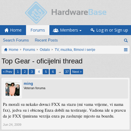
Home
Forums
Members
Log in or Sign up
Search Forums
Recent Posts
Home
Forums
Ostalo
TV, muzika, filmovi i serije
Top Gear - oficijelni thread
< Prev
1
2
3
4
5
6
→
37
Next >
ming
Veteran foruma
Pa morali su nekako dovuci FXX na stazu (mi vama vrijeme, vi nama
fxx), jedva su i obicnog Enza dobili na testiranje. Vadiona ide u pravcu
da je FXX tjunirana verzija enza pa zasluzuje mjesto na boardu.
Jun 24, 2009