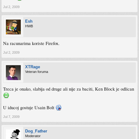
Jul 2, 2009
Esh
HWB
Na racunarima koriste Firefox.
Jul 2, 2009
XTRage
Veteran foruma
Treca je onako, slabija od druge ali nije za baciti, Ken Block je odlican
U iducoj gostuje Usain Bolt
Jul 7, 2009
Dog_Father
Moderator