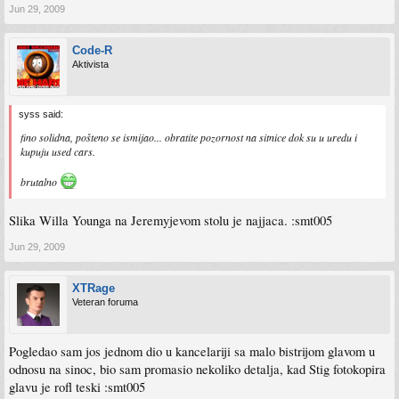
Jun 29, 2009
Code-R
Aktivista
syss said:
fino solidna, pošteno se ismijao... obratite pozornost na sitnice dok su u uredu i
kupuju used cars.
brutalno
Slika Willa Younga na Jeremyjevom stolu je najjaca. :smt005
Jun 29, 2009
XTRage
Veteran foruma
Pogledao sam jos jednom dio u kancelariji sa malo bistrijom glavom u
odnosu na sinoc, bio sam promasio nekoliko detalja, kad Stig fotokopira
glavu je rofl teski :smt005