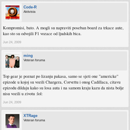
Code-R
Aktivista
Kompromisi, bato. A mogli su napraviti poseban board za trkace aute,
kao sto su odvojili F1 vozace od ljudskih bica.
Jun 24, 2009
ming
Veteran foruma
Top gear je poznat po lizanju pakasa, samo se sjeti one ''americke''
epizode u kojoj su vozili Chargera, Corvettu i onog Cadillaca, citavu
epizodu dildaju kako su losa auta i na samom kraju kazu da nista bolje
nisu vozili u zivotu :lol:
Jun 24, 2009
XTRage
Veteran foruma