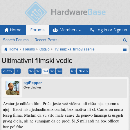
Home
Forums
Members
Log in or Sign up
Search Forums
Recent Posts
Home
Forums
Ostalo
TV, muzika, filmovi i serije
Ultimativni filmski vodic
< Prev
1
←
372
373
374
375
376
→
401
Next >
sgtPepper
Overclocker
Avatar je odličan film. Priča jeste već viđena, ali ništa nije sporno u
njoj - likovi nisu jednodimenzionalni, bez motiva ili sl. Cameron nema
lošeg filma. Mislim da su vrlo male šanse da ponovo finansijski uspjeh
prvog djela, ali ne sumnjam da će proći $1,5 milijardi na box officeu
bez po' frke.