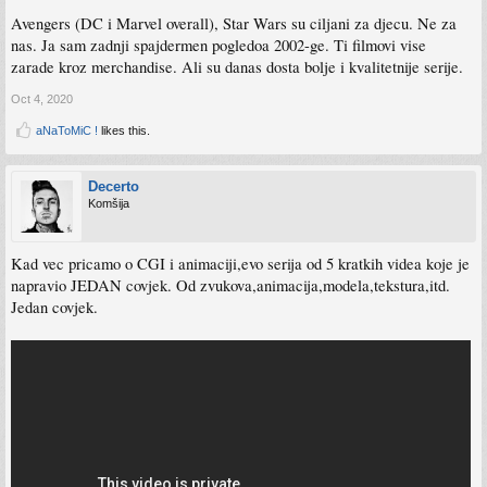
Avengers (DC i Marvel overall), Star Wars su ciljani za djecu. Ne za
nas. Ja sam zadnji spajdermen pogledoa 2002-ge. Ti filmovi vise
zarade kroz merchandise. Ali su danas dosta bolje i kvalitetnije serije.
Oct 4, 2020
aNaToMiC !
likes this.
Decerto
Komšija
Kad vec pricamo o CGI i animaciji,evo serija od 5 kratkih videa koje je
napravio JEDAN covjek. Od zvukova,animacija,modela,tekstura,itd.
Jedan covjek.