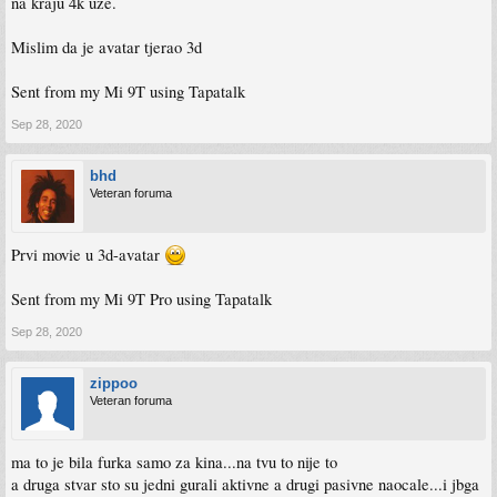
na kraju 4k uze.
Mislim da je avatar tjerao 3d
Sent from my Mi 9T using Tapatalk
Sep 28, 2020
bhd
Veteran foruma
Prvi movie u 3d-avatar
Sent from my Mi 9T Pro using Tapatalk
Sep 28, 2020
zippoo
Veteran foruma
ma to je bila furka samo za kina...na tvu to nije to
a druga stvar sto su jedni gurali aktivne a drugi pasivne naocale...i jbga