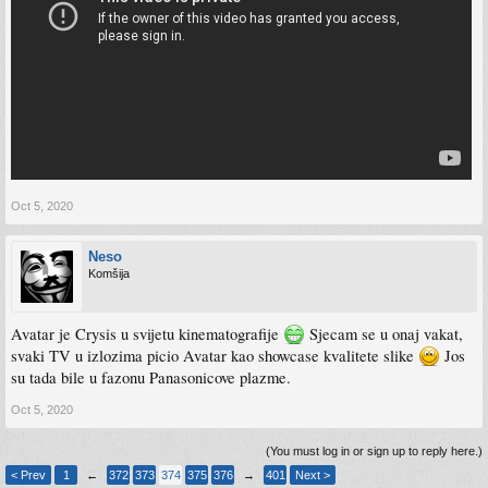
Oct 5, 2020
Neso
Komšija
Avatar je Crysis u svijetu kinematografije
Sjecam se u onaj vakat,
svaki TV u izlozima picio Avatar kao showcase kvalitete slike
Jos
su tada bile u fazonu Panasonicove plazme.
Oct 5, 2020
(You must log in or sign up to reply here.)
< Prev
1
←
372
373
374
375
376
→
401
Next >