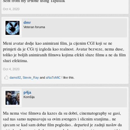
Sent from my iPhone using Tapatalk
Oct 4, 2020
dmr
Veteran foruma
Meni avatar dodje kao animirani film, ja cijenim CGI koji se ne
primjeti da je CGi tj izgleda kao realnost. Avatar bezveze, nema duse,
toliko je boljih animiranih filmova kojima efekti sluze filmu a ne da film
sluzi efektima.
Oct 4, 2020
dams82
,
Stevie_Ray
and
aNaToMiC !
like this.
p4ja
Komšija
Ma nema vise filmova da kazes da su dobri, cinematography se gasi,
sad nas samo napusavaju sa ovim avengers i slicnim sranjima.. ne
sjecam se kad sam dobar film pogledao.. departed je zadnji naslov da