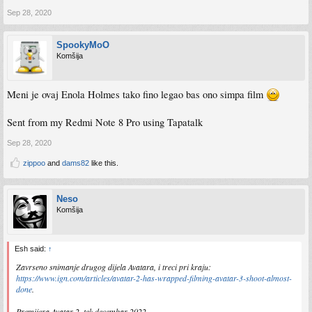
Sep 28, 2020
SpookyMoO
Komšija
Meni je ovaj Enola Holmes tako fino legao bas ono simpa film
Sent from my Redmi Note 8 Pro using Tapatalk
Sep 28, 2020
zippoo
and
dams82
like this.
Neso
Komšija
Esh said:
↑
Zavrseno snimanje drugog dijela Avatara, i treci pri kraju:
https://www.ign.com/articles/avatar-2-has-wrapped-filming-avatar-3-shoot-almost-
done
.
Premijera Avatar 2, tek decembar 2022.