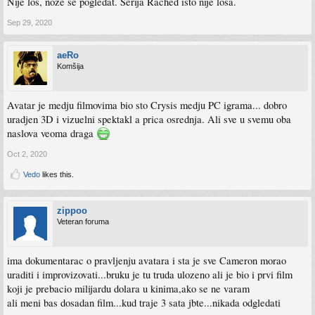
Nije los, noze se pogledat. Serija Rached isto nije losa.
Sep 29, 2020
aeRo
Komšija
Avatar je medju filmovima bio sto Crysis medju PC igrama... dobro
uradjen 3D i vizuelni spektakl a prica osrednja. Ali sve u svemu oba
naslova veoma draga
Oct 2, 2020
Vedo
likes this.
zippoo
Veteran foruma
ima dokumentarac o pravljenju avatara i sta je sve Cameron morao
uraditi i improvizovati...bruku je tu truda ulozeno ali je bio i prvi film
koji je prebacio milijardu dolara u kinima,ako se ne varam
ali meni bas dosadan film...kud traje 3 sata jbte...nikada odgledati