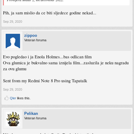
Pih, ja sam mislio da ce biti sljedece godine nekad...
Sep 29, 2020
zippoo
Veteran foruma
Evo pogledao i ja Enola Holmes...bas odlican film
Ova glumica je bukvalno sama iznijela film...zasluzila je neku nagradu
za ovu glumu
Sent from my Redmi Note 8 Pro using Tapatalk
Sep 29, 2020
Qler
likes this.
Pelikan
Veteran foruma