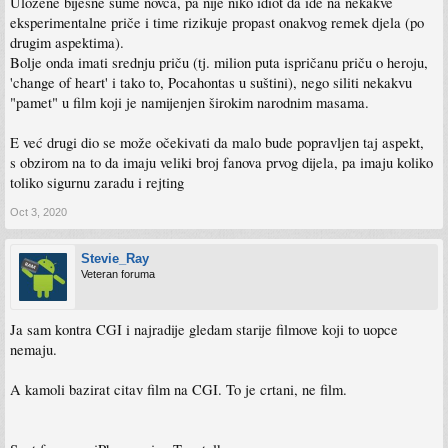
Uložene bijesne sume novca, pa nije niko idiot da ide na nekakve
eksperimentalne priče i time rizikuje propast onakvog remek djela (po
drugim aspektima).
Bolje onda imati srednju priču (tj. milion puta ispričanu priču o heroju,
'change of heart' i tako to, Pocahontas u suštini), nego siliti nekakvu
"pamet" u film koji je namijenjen širokim narodnim masama.
E već drugi dio se može očekivati da malo bude popravljen taj aspekt,
s obzirom na to da imaju veliki broj fanova prvog dijela, pa imaju koliko
toliko sigurnu zaradu i rejting
Oct 3, 2020
Stevie_Ray
Veteran foruma
Ja sam kontra CGI i najradije gledam starije filmove koji to uopce
nemaju.
A kamoli bazirat citav film na CGI. To je crtani, ne film.