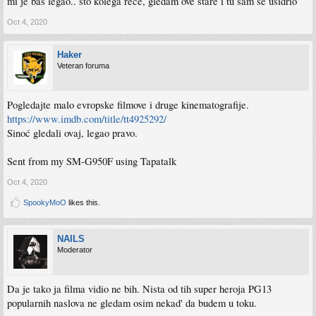
mi je bas legao.. sto kolega rece, gledam ove stare i tu sam se usidrio
Oct 4, 2020
Haker
Veteran foruma
Pogledajte malo evropske filmove i druge kinematografije.
https://www.imdb.com/title/tt4925292/
Sinoć gledali ovaj, legao pravo.
Sent from my SM-G950F using Tapatalk
Oct 4, 2020
SpookyMoO
likes this.
NAILS
Moderator
Da je tako ja filma vidio ne bih. Nista od tih super heroja PG13
popularnih naslova ne gledam osim nekad' da budem u toku.