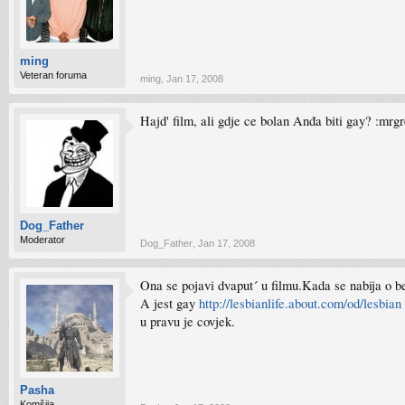
ming
Veteran foruma
ming
,
Jan 17, 2008
Hajd' film, ali gdje ce bolan Anđa biti gay? :mrg
Dog_Father
Moderator
Dog_Father
,
Jan 17, 2008
Ona se pojavi dvaput´ u filmu.Kada se nabija o b
A jest gay
http://lesbianlife.about.com/od/lesbian 
u pravu je covjek.
Pasha
Komšija