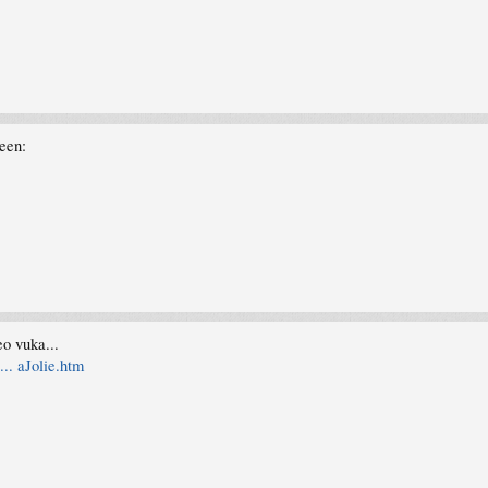
reen:
eo vuka...
... aJolie.htm