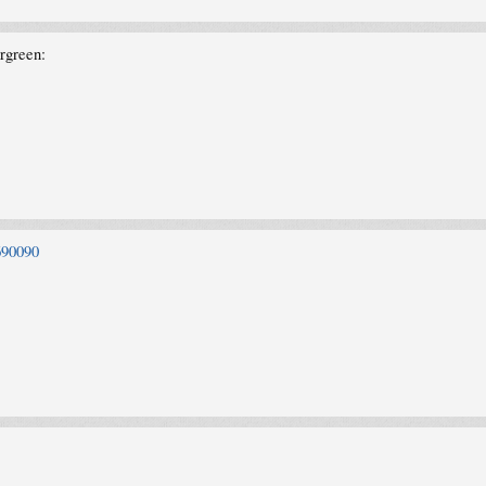
mrgreen:
690090