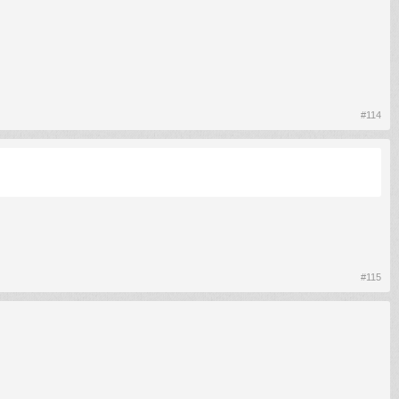
#114
#115