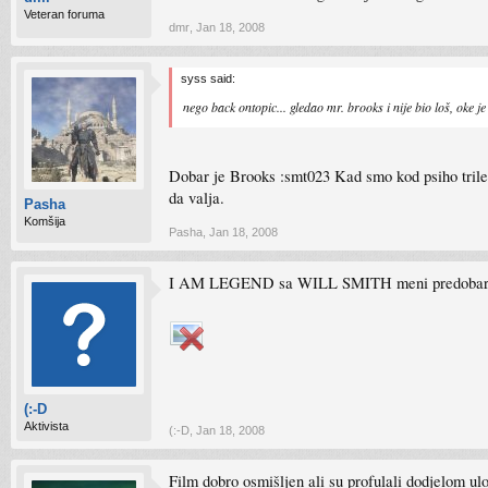
Veteran foruma
dmr
,
Jan 18, 2008
syss said:
nego back ontopic... gledao mr. brooks i nije bio loš, oke j
Dobar je Brooks :smt023 Kad smo kod psiho trile
da valja.
Pasha
Komšija
Pasha
,
Jan 18, 2008
I AM LEGEND sa WILL SMITH meni predobar 
(:-D
Aktivista
(:-D
,
Jan 18, 2008
Film dobro osmišljen ali su profulali dodjelom ulo