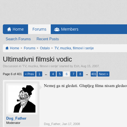
Home
Forums
Members
Search Forums
Recent Posts
Home
Forums
Ostalo
TV, muzika, filmovi i serije
Ultimativni filmski vodic
Discussion in '
TV, muzika, filmovi i serije
' started by
Esh
,
Aug 15, 2007
.
Page 6 of 401
< Prev
1
←
4
5
6
7
8
→
401
Next >
Nemoj ga ni gledati. Glupljeg filma nisam gleda
Dog_Father
Moderator
Dog_Father
,
Jan 17, 2008