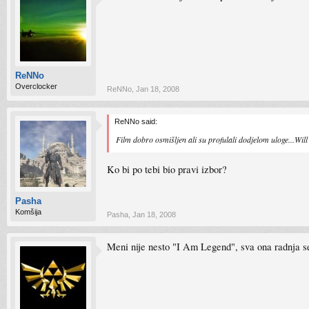
ReNNo
Overclocker
ReNNo
,
Jan 18, 2008
ReNNo said:
Film dobro osmišljen ali su profulali dodjelom uloge...Will 
Ko bi po tebi bio pravi izbor?
Pasha
Komšija
Pasha
,
Jan 18, 2008
Meni nije nesto "I Am Legend", sva ona radnja se 