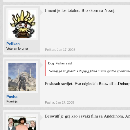
I meni je los totalno. Bio skoro na Novoj.
Pelikan
Veteran foruma
Pelikan
,
Jan 17, 2008
Dog_Father said:
Nemoj ga ni gledati. Glupljeg filma nisam gledao godinam
Poslusah savijet. Evo odgledah Beowulf-a.Dobar
Pasha
Komšija
Pasha
,
Jan 17, 2008
Beowulf je gej kao i svaki film sa Anđelinom, Anđ