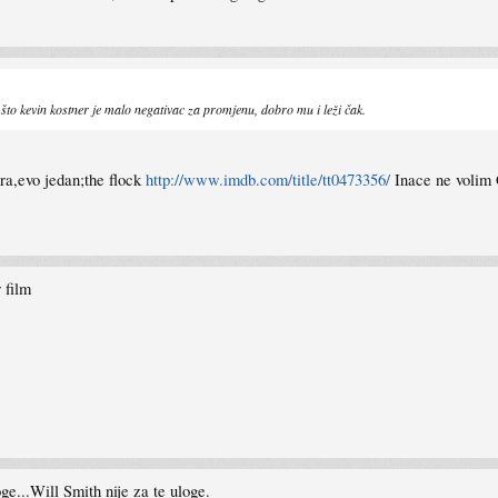
e što kevin kostner je malo negativac za promjenu, dobro mu i leži čak.
ra,evo jedan;the flock
http://www.imdb.com/title/tt0473356/
Inace ne volim G
film
ge...Will Smith nije za te uloge.