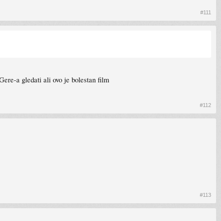
#111
ere-a gledati ali ovo je bolestan film
#112
#113