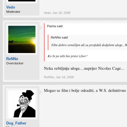
Vedo
Moderator
Vedo
,
Jan 18, 2008
Pasha said:
ReNNo said:
Film dobro osmišljen ali su profulali dodjelom uloge...Wi
Ko bi po tebi bio pravi izbor?
ReNNo
Overclocker
Neka ozbiljnija uloga....naprijer Nicolas Cage...
ReNNo
,
Jan 18, 2008
Mogao se film i bolje odraditi, a W.S. definitivn
Dog_Father