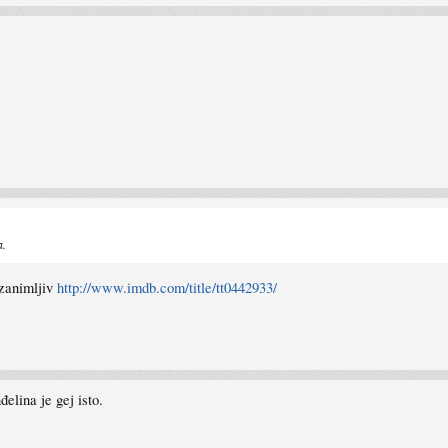
a.
,zanimljiv
http://www.imdb.com/title/tt0442933/
elina je gej isto.