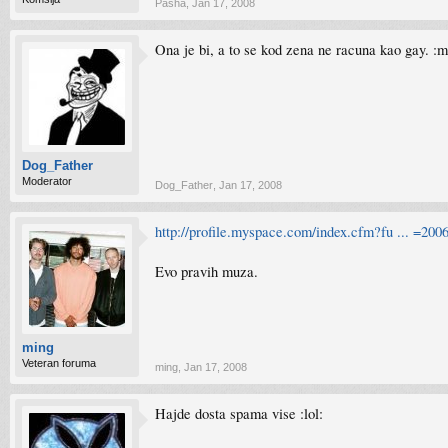
Pasha
,
Jan 17, 2008
Ona je bi, a to se kod zena ne racuna kao gay. :
Dog_Father
Moderator
Dog_Father
,
Jan 17, 2008
http://profile.myspace.com/index.cfm?fu ... =200
Evo pravih muza.
ming
Veteran foruma
ming
,
Jan 17, 2008
Hajde dosta spama vise :lol: