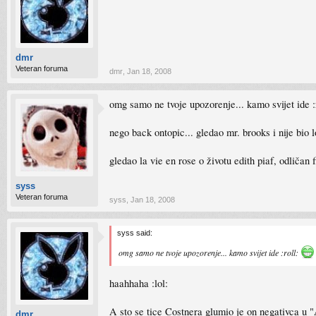
dmr
Veteran foruma
dmr
,
Jan 18, 2008
omg samo ne tvoje upozorenje... kamo svijet ide :
nego back ontopic... gledao mr. brooks i nije bio 
gledao la vie en rose o životu edith piaf, odličan 
syss
Veteran foruma
syss
,
Jan 18, 2008
syss said:
omg samo ne tvoje upozorenje... kamo svijet ide :roll:
haahhaha :lol:
A sto se tice Costnera glumio je on negativca u 
dmr