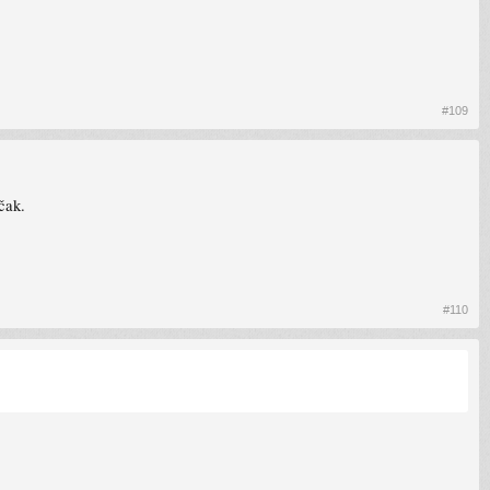
#109
čak.
#110