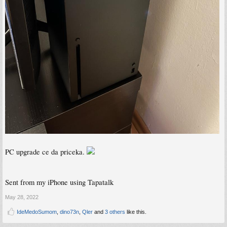
PC upgrade ce da priceka.
Sent from my iPhone using Tapatalk
May 28, 2022
IdeMedoSumom
,
dino73n
,
Qler
and
3 others
like this.