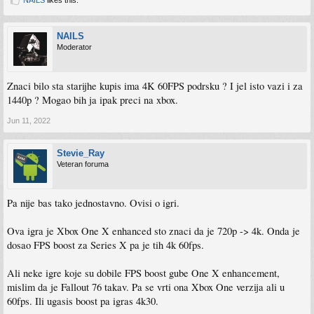
NAILS
Moderator
Znaci bilo sta starijhe kupis ima 4K 60FPS podrsku ? I jel isto vazi i za
1440p ? Mogao bih ja ipak preci na xbox.
Jun 11, 2022
Stevie_Ray
Veteran foruma
Pa nije bas tako jednostavno. Ovisi o igri.
Ova igra je Xbox One X enhanced sto znaci da je 720p -> 4k. Onda je
dosao FPS boost za Series X pa je tih 4k 60fps.
Ali neke igre koje su dobile FPS boost gube One X enhancement,
mislim da je Fallout 76 takav. Pa se vrti ona Xbox One verzija ali u
60fps. Ili ugasis boost pa igras 4k30.