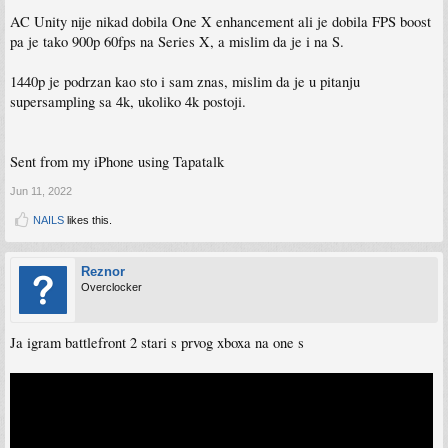
AC Unity nije nikad dobila One X enhancement ali je dobila FPS boost
pa je tako 900p 60fps na Series X, a mislim da je i na S.
1440p je podrzan kao sto i sam znas, mislim da je u pitanju
supersampling sa 4k, ukoliko 4k postoji.
Sent from my iPhone using Tapatalk
Jun 11, 2022
NAILS
likes this.
Reznor
Overclocker
Ja igram battlefront 2 stari s prvog xboxa na one s