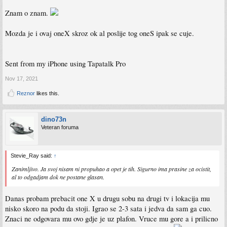
Znam o znam.
Mozda je i ovaj oneX skroz ok al poslije tog oneS ipak se cuje.
Sent from my iPhone using Tapatalk Pro
Nov 17, 2021
Reznor
likes this.
dino73n
Veteran foruma
Stevie_Ray said:
↑
Zanimljivo. Ja svoj nisam ni propuhao a opet je tih. Sigurno ima prasine za ocistit,
al to odgadjam dok ne postane glasan.
Danas probam prebacit one X u drugu sobu na drugi tv i lokacija mu
nisko skoro na podu da stoji. Igrao se 2-3 sata i jedva da sam ga cuo.
Znaci ne odgovara mu ovo gdje je uz plafon. Vruce mu gore a i prilicno