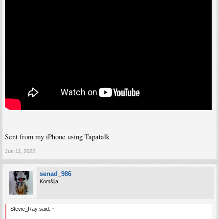
Sent from my iPhone using Tapatalk
Jun 11, 2022
senad_986
Komšija
Stevie_Ray said:
↑