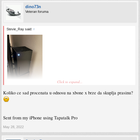
dino73n
Veteran foruma
Stevie_Ray said:
↑
Click to expand...
PC upgrade ce da priceka.
Koliko ce sad procenata u odnosu na xbone x brze da skuplja prasinu?
Sent from my iPhone using Tapatalk
Sent from my iPhone using Tapatalk Pro
May 28, 2022