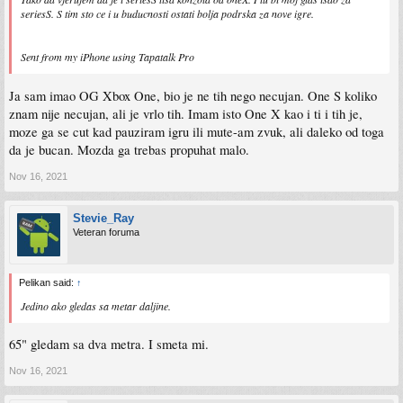
seriesS. S tim sto ce i u buducnosti ostati bolja podrska za nove igre.
Sent from my iPhone using Tapatalk Pro
Ja sam imao OG Xbox One, bio je ne tih nego necujan. One S koliko
znam nije necujan, ali je vrlo tih. Imam isto One X kao i ti i tih je,
moze ga se cut kad pauziram igru ili mute-am zvuk, ali daleko od toga
da je bucan. Mozda ga trebas propuhat malo.
Nov 16, 2021
Stevie_Ray
Veteran foruma
Pelikan said:
↑
Jedino ako gledas sa metar daljine.
65" gledam sa dva metra. I smeta mi.
Nov 16, 2021