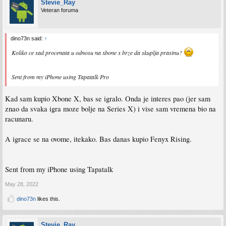
Stevie_Ray
Veteran foruma
dino73n said:
↑
Koliko ce sad procenata u odnosu na xbone x brze da skuplja prasinu?
Sent from my iPhone using Tapatalk Pro
Kad sam kupio Xbone X, bas se igralo. Onda je interes pao (jer sam
znao da svaka igra moze bolje na Series X) i vise sam vremena bio na
racunaru.
A igrace se na ovome, itekako. Bas danas kupio Fenyx Rising.
Sent from my iPhone using Tapatalk
May 28, 2022
dino73n
likes this.
Stevie_Ray