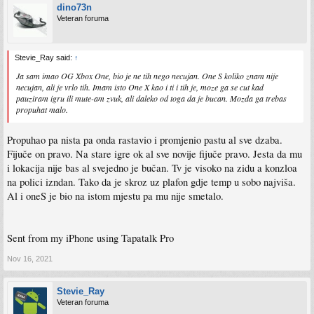
dino73n
Veteran foruma
Stevie_Ray said:
↑
Ja sam imao OG Xbox One, bio je ne tih nego necujan. One S koliko znam nije
necujan, ali je vrlo tih. Imam isto One X kao i ti i tih je, moze ga se cut kad
pauziram igru ili mute-am zvuk, ali daleko od toga da je bucan. Mozda ga trebas
propuhat malo.
Propuhao pa nista pa onda rastavio i promjenio pastu al sve dzaba.
Fijuče on pravo. Na stare igre ok al sve novije fijuče pravo. Jesta da mu
i lokacija nije bas al svejedno je bučan. Tv je visoko na zidu a konzloa
na polici izndan. Tako da je skroz uz plafon gdje temp u sobo najviša.
Al i oneS je bio na istom mjestu pa mu nije smetalo.
Sent from my iPhone using Tapatalk Pro
Nov 16, 2021
Stevie_Ray
Veteran foruma