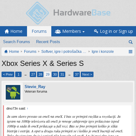
Home
Forums
Members
Log in or Sign up
Search Forums
Recent Posts
Home
Forums
Softver, igre i potrošačka elektronika
Igre i konzole
Xbox Series X & Series S
< Prev
1
←
27
28
29
30
31
→
37
Next >
Stevie_Ray
Veteran foruma
dino73n said:
↑
Ja sam skoro presao sa oneS na oneX. I bas se primjeti razlika u rezoluciji. Ja
igram na 1080p televizoru ali oneS je mnoge zahtjevnije igre prikazivao ispod
1080p a sada ih oneX prikazuje u full rezi. Bas se fino primjeti koliko je slika
bistrija i ostrija. A opet u drugu ruku primjeti se i koliko je oneX bucniji od oneS.
Tako da vjerujem da je i seriesS tiša konzola od oneX. I tu bi moj glas isao za