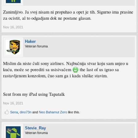
Zanimljivo. Ja svoj nisam ni propuhao a opet je tih. Sigurno ima prasine
za ocistit, al to odgadjam dok ne postane glasan.
Nov 16, 2021
Haker
Veteran foruma
Mislim da niste čuli sony airlines. Najbučnija stvar koju sam unjeo u
kuću, može se porediti sa usisivačem
the last of us igrao sa
rastavljenom konzolom, čuo sam ga i kada sluške stavim.
Sent from my iPad using Tapatalk
Nov 16, 2021
Sena
,
dino73n
and
Neo Bahamut Zero
like this.
Stevie_Ray
Veteran foruma