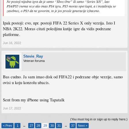
Ne postoji nijedna igra da je samo “Xbox One” ili samo “Series X/S”, kao
PS4/PS5 (nema veze ako imas PS4 igru, PS5 moras opet kupit, a i instaliraju se
zasebno), o PS3 da ne govorim, to je jos prosle generacije izbaceno.
Ipak postoji: evo, npr. postoji FIFA 22 Series X only verzija. Isto I
NBA 2K22. Moras citati poledjinu kutije igre da vidis podrzane
platforme.
Jun 16, 2022
Stevie_Ray
Veteran foruma
Bas cudno. Ja sam imao disk od FIFA22 i podrzane obje verzije, samo
ovisi u koju konzolu ubacis.
Sent from my iPhone using Tapatalk
Jun 17, 2022
(You must log in or sign up to reply here.)
< Prev
1
←
27
28
29
30
31
→
37
Next >