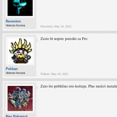
Reventon
Veteran foruma
Reventon
,
May 16, 2021
Zasto bi uopste poredio sa Pro
Pelikan
Veteran foruma
Pelikan
,
May 16, 2021
Zato što približno isto koštaju. Plus možeš instal
Neo Bahamut