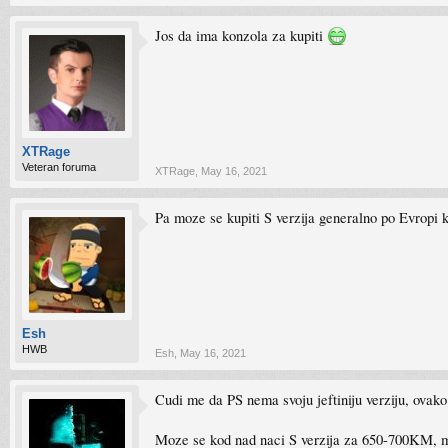
Jos da ima konzola za kupiti
XTRage
Veteran foruma
XTRage
,
May 16, 2021
Pa moze se kupiti S verzija generalno po Evropi
Esh
HWB
Esh
,
May 16, 2021
Cudi me da PS nema svoju jeftiniju verziju, ovak
Moze se kod nad naci S verzija za 650-700KM, mi