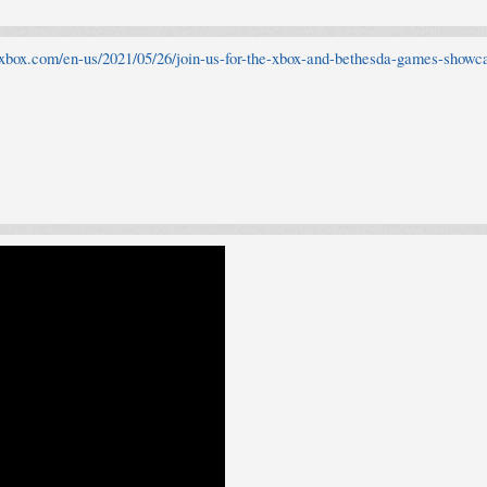
.xbox.com/en-us/2021/05/26/join-us-for-the-xbox-and-bethesda-games-showc