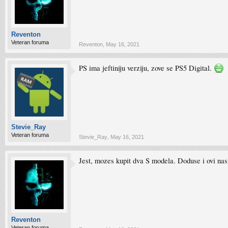
Reventon
Veteran foruma
Reventon
,
May 16, 2021
PS ima jeftiniju verziju, zove se PS5 Digital.
Stevie_Ray
Veteran foruma
Stevie_Ray
,
May 16, 2021
Jest, mozes kupit dva S modela. Doduse i ovi nasi
Reventon
Veteran foruma