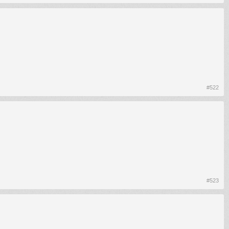
#522
#523