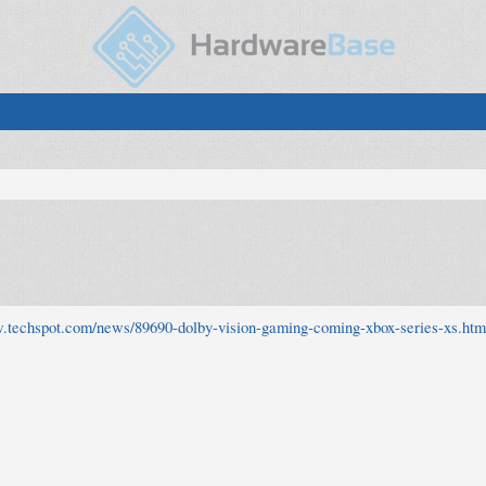
w.techspot.com/news/89690-dolby-vision-gaming-coming-xbox-series-xs.htm