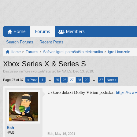
Home
Forums
Members
Search Forums
Recent Posts
Home
Forums
Softver, igre i potrošačka elektronika
Igre i konzole
Xbox Series X & Series S
Discussion in '
Igre i konzole
' started by
NAILS
,
Dec 13, 2019
.
Page 27 of 37
< Prev
1
←
25
26
27
28
29
→
37
Next >
Uskoro dolazi Dolby Vision podrska:
https://ww
Esh
HWB
Esh
,
May 16, 2021