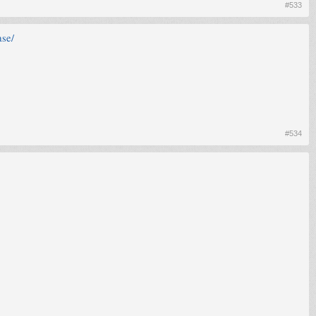
#533
ase/
#534