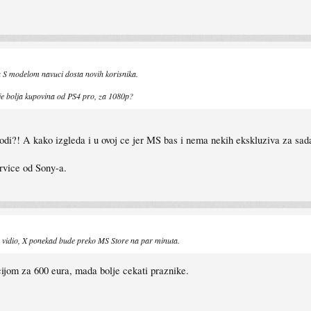
a S modelom navuci dosta novih korisnika.
je bolja kupovina od PS4 pro, za 1080p?
zodi?! A kako izgleda i u ovoj ce jer MS bas i nema nekih ekskluziva za sad
rvice od Sony-a.
m vidio, X ponekad bude preko MS Store na par minuta.
jom za 600 eura, mada bolje cekati praznike.