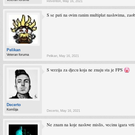
Reventon
,
May 16, 2021
S se pati na ovim ranim multiplat naslovima, zaob
Pelikan
Veteran foruma
Pelikan
,
May 16, 2021
S verzija za djecu koja ne znaju sta je FPS
Decerto
Komšija
Decerto
,
May 16, 2021
Ne znam na koje naslove mislis, vecinu igara vrti 