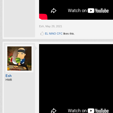
Esh
,
May 29, 2021
EL NINO CFC
likes this.
Esh
HWB