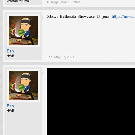
Veteran foruma
XTRage
,
May 18, 2021
Xbox i Bethesda Showcase 13. juni:
https://news
Esh
HWB
Esh
,
May 27, 2021
Esh
HWB