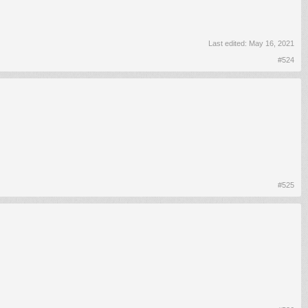
Last edited:
May 16, 2021
#524
#525