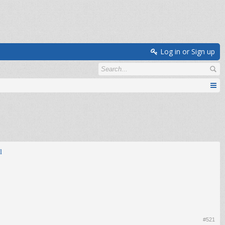
Log in or Sign up
l
#521