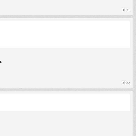
#531
a.
#532