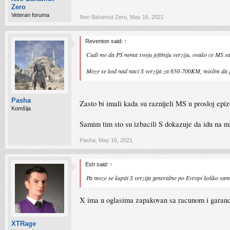
Zero
Veteran foruma
Neo Bahamut Zero
,
May 16, 2021
Reventon said:
↑
Cudi me da PS nema svoju jeftiniju verziju, ovako ce MS s
Moze se kod nad naci S verzija za 650-700KM, mislim da 
Pasha
Zasto bi imali kada su raznijeli MS u prosloj epi
Komšija
Samim tim sto su izbacili S dokazuje da idu na m
Pasha
,
May 16, 2021
Esh said:
↑
Pa moze se kupiti S verzija generalno po Evropi koliko sa
X ima u oglasima zapakovan sa racunom i garanci
XTRage