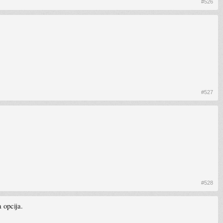
#526
#527
#528
 opcija.