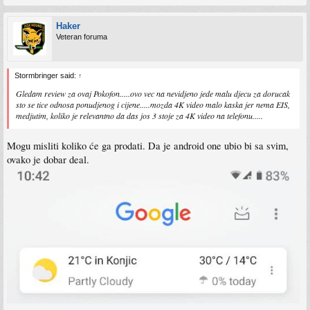
Haker
Veteran foruma
Stormbringer said:
↑
Gledam review za ovaj Pokofon.....ovo vec na nevidjeno jede malu djecu za dorucak
sto se tice odnosa ponudjenog i cijene.....mozda 4K video malo kaska jer nema EIS,
medjutim, koliko je relevantno da das jos 3 stoje za 4K video na telefonu.....
Mogu misliti koliko će ga prodati. Da je android one ubio bi sa svim,
ovako je dobar deal.