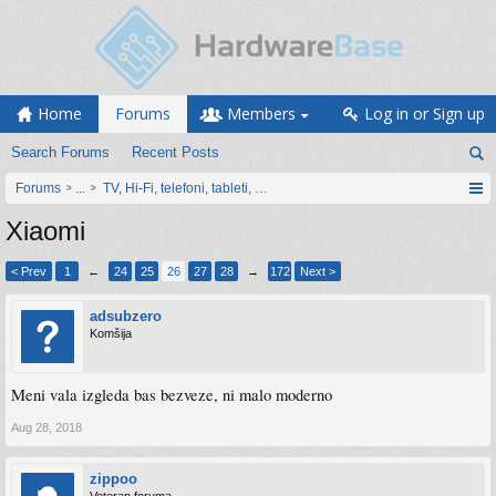
Home
Forums
Members
Log in or Sign up
Search Forums
Recent Posts
Forums
...
TV, Hi-Fi, telefoni, tableti, satovi, IoT oprema
Xiaomi
< Prev
1
←
24
25
26
27
28
→
172
Next >
adsubzero
Komšija
Meni vala izgleda bas bezveze, ni malo moderno
Aug 28, 2018
zippoo