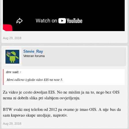
Aug 29, 2018
Stevie_Ray
Veteran foruma
dmr said:
↑
Meni odlicno izgleda video EIS na note 5.
Za video je cesto dovoljan EIS. No ne mislim ja na to, nego bez OIS
nema ni dobrih slika pri slabijem osvjetljenju.
BTW svaki moj telefon od 2012 pa ovamo je imao OIS. A nije bas da
sam kupovao skupe uredjaje, naprotiv.
Aug 29, 2018