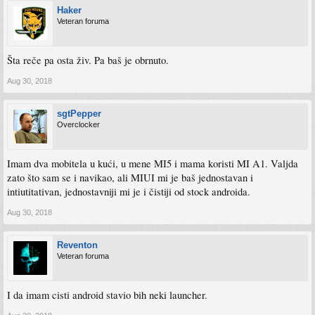
Haker
Veteran foruma
Šta reče pa osta živ. Pa baš je obrnuto.
Aug 30, 2018
sgtPepper
Overclocker
Imam dva mobitela u kući, u mene MI5 i mama koristi MI A1. Valjda
zato što sam se i navikao, ali MIUI mi je baš jednostavan i
intiutitativan, jednostavniji mi je i čistiji od stock androida.
Aug 30, 2018
Reventon
Veteran foruma
I da imam cisti android stavio bih neki launcher.