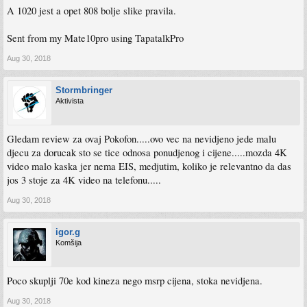
A 1020 jest a opet 808 bolje slike pravila.
Sent from my Mate10pro using TapatalkPro
Aug 30, 2018
Stormbringer
Aktivista
Gledam review za ovaj Pokofon.....ovo vec na nevidjeno jede malu
djecu za dorucak sto se tice odnosa ponudjenog i cijene.....mozda 4K
video malo kaska jer nema EIS, medjutim, koliko je relevantno da das
jos 3 stoje za 4K video na telefonu.....
Aug 30, 2018
igor.g
Komšija
Poco skuplji 70e kod kineza nego msrp cijena, stoka nevidjena.
Aug 30, 2018