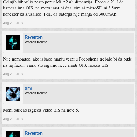
Od njih bih volio nesto poput Mi A2 ali dimenzija iPhone-a X. I da
kamera ima OIS, ne mora imat ni dual sim ni microSD ni 3.5mm
konektor za slusalice. I da, da baterija nije manja od 3000mAh.
Aug 29, 2018
Reventon
Veteran foruma
Nije nemoguce, ako izbace manju verziju Pocophona trebalo bi da bude
na taj fazon, samo sto sigurno nece imati OIS, mozda EIS.
Aug 29, 2018
dmr
Veteran foruma
Meni odlicno izgleda video EIS na note 5.
Aug 29, 2018
Reventon