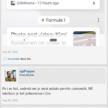
Aug 30, 2018
forzamilan
likes this.
sgtPepper
Overclocker
Pa i ne baš, android one je meni nekako previše cartoonish, MI
interface je baš jednostavan i čist.
Aug 30, 2018