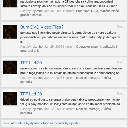
na gigabyte ploci ce mu radit na 2T bez obzira koliko ima popunjenih
slotova i pitanje da li ce mu uopce radit ili ce mu radit na 200 ili 333mhz...
Post by:
djambo
,
Jan 30, 2006
in forum:
Procesori, RAM, matične ploče i
grafičke kartice
Burn DVD Video Files?!
Post
pokusaj nac intervideo powerdirector isporucuje se sa skoro svakom
jacom karticom pa nabavis original ili sonic dvd creator gdje je dvd gotov
u...
Post by:
djambo
,
Jan 29, 2006
in forum:
Operativni sistemi, aplikacije i
programiranje
TFT Lcd 30"
Post
nisam uspio ni sa tv tool nista,odusto sam od clone i gledam samo filmove
preko toga,jedino sto mi ostaje da stalno prebacujem iz sekundarnog na...
Post by:
djambo
,
Jan 14, 2006
in forum:
Monitori, storage, kućišta,
periferija
TFT Lcd 30"
Post
driveri su novi posto se spaja preko vga kabla tv prepoznaje kao monitor
"plug & play monitor 30" lcd",i zato mi nije jasno zasto imam problema sa...
Post by:
djambo
,
Jan 12, 2006
in forum:
Monitori, storage, kućišta,
periferija
Find all content by djambo
Find all threads by djambo