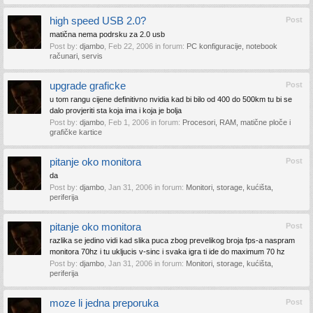
high speed USB 2.0?
Post
matična nema podrsku za 2.0 usb
Post by:
djambo
,
Feb 22, 2006
in forum:
PC konfiguracije, notebook
računari, servis
upgrade graficke
Post
u tom rangu cijene definitivno nvidia kad bi bilo od 400 do 500km tu bi se
dalo provjeriti sta koja ima i koja je bolja
Post by:
djambo
,
Feb 1, 2006
in forum:
Procesori, RAM, matične ploče i
grafičke kartice
pitanje oko monitora
Post
da
Post by:
djambo
,
Jan 31, 2006
in forum:
Monitori, storage, kućišta,
periferija
pitanje oko monitora
Post
razlika se jedino vidi kad slika puca zbog prevelikog broja fps-a naspram
monitora 70hz i tu ukljucis v-sinc i svaka igra ti ide do maximum 70 hz
Post by:
djambo
,
Jan 31, 2006
in forum:
Monitori, storage, kućišta,
periferija
moze li jedna preporuka
Post