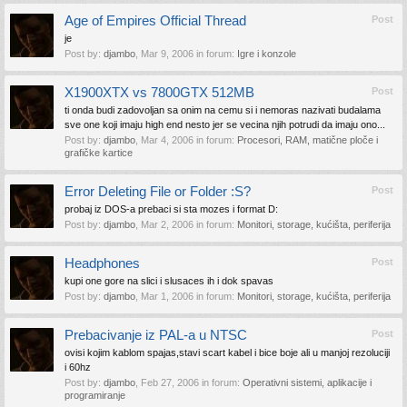
Age of Empires Official Thread
Post
je
Post by:
djambo
,
Mar 9, 2006
in forum:
Igre i konzole
X1900XTX vs 7800GTX 512MB
Post
ti onda budi zadovoljan sa onim na cemu si i nemoras nazivati budalama
sve one koji imaju high end nesto jer se vecina njih potrudi da imaju ono...
Post by:
djambo
,
Mar 4, 2006
in forum:
Procesori, RAM, matične ploče i
grafičke kartice
Error Deleting File or Folder :S?
Post
probaj iz DOS-a prebaci si sta mozes i format D:
Post by:
djambo
,
Mar 2, 2006
in forum:
Monitori, storage, kućišta, periferija
Headphones
Post
kupi one gore na slici i slusaces ih i dok spavas
Post by:
djambo
,
Mar 1, 2006
in forum:
Monitori, storage, kućišta, periferija
Prebacivanje iz PAL-a u NTSC
Post
ovisi kojim kablom spajas,stavi scart kabel i bice boje ali u manjoj rezoluciji
i 60hz
Post by:
djambo
,
Feb 27, 2006
in forum:
Operativni sistemi, aplikacije i
programiranje