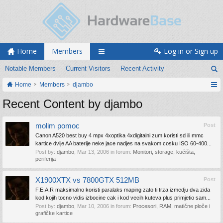
Home
Members
Log in or Sign up
Notable Members
Current Visitors
Recent Activity
Home
Members
djambo
Recent Content by djambo
molim pomoc
Post
Canon A520 best buy 4 mpx 4xoptika 4xdigitalni zum koristi sd ili mmc
kartice dvije AA baterije neke jace nadjes na svakom cosku ISO 60-400...
Post by:
djambo
,
Mar 13, 2006
in forum:
Monitori, storage, kućišta,
periferija
X1900XTX vs 7800GTX 512MB
Post
F.E.A.R maksimalno koristi paralaks maping zato ti trza izmedju dva zida
kod kojih tocno vidis izbocine cak i kod vecih kuteva plus primjetio sam...
Post by:
djambo
,
Mar 10, 2006
in forum:
Procesori, RAM, matične ploče i
grafičke kartice