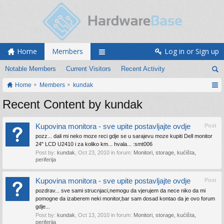
Home
Members
Log in or Sign up
Notable Members
Current Visitors
Recent Activity
Home
Members
kundak
Recent Content by kundak
Kupovina monitora - sve upite postavljajte ovdje
Post
pozz... dali mi neko moze reci gdje se u sarajevu moze kupiti Dell monitor
24" LCD U2410 i za koliko km... hvala... :smt006
Post by:
kundak
,
Oct 23, 2010
in forum:
Monitori, storage, kućišta,
periferija
Kupovina monitora - sve upite postavljajte ovdje
Post
pozdrav... sve sami strucnjaci,nemogu da vjerujem da nece niko da mi
pomogne da izaberem neki monitor,bar sam dosad kontao da je ovo forum
gdje...
Post by:
kundak
,
Oct 13, 2010
in forum:
Monitori, storage, kućišta,
periferija