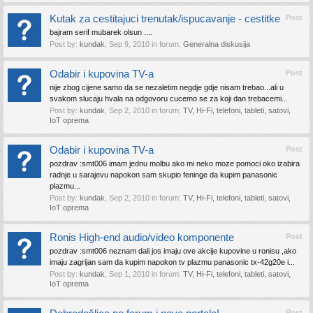
Kutak za cestitajuci trenutak/ispucavanje - cestitke
Post
bajram serif mubarek olsun ....
Post by:
kundak
,
Sep 9, 2010
in forum:
Generalna diskusija
Odabir i kupovina TV-a
Post
nije zbog cijene samo da se nezaletim negdje gdje nisam trebao...ali u
svakom slucaju hvala na odgovoru cucemo se za koji dan trebacemi...
Post by:
kundak
,
Sep 2, 2010
in forum:
TV, Hi-Fi, telefoni, tableti, satovi,
IoT oprema
Odabir i kupovina TV-a
Post
pozdrav :smt006 imam jednu molbu ako mi neko moze pomoci oko izabira
radnje u sarajevu napokon sam skupio feninge da kupim panasonic
plazmu...
Post by:
kundak
,
Sep 2, 2010
in forum:
TV, Hi-Fi, telefoni, tableti, satovi,
IoT oprema
Ronis High-end audio/video komponente
Post
pozdrav :smt006 neznam dali jos imaju ove akcije kupovine u ronisu ,ako
imaju zagrijan sam da kupim napokon tv plazmu panasonic tx-42g20e i...
Post by:
kundak
,
Sep 1, 2010
in forum:
TV, Hi-Fi, telefoni, tableti, satovi,
IoT oprema
Post