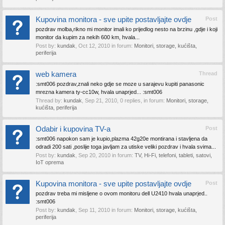
Kupovina monitora - sve upite postavljajte ovdje
Post
pozdrav molba,rikno mi monitor imali ko prijedlog nesto na brzinu ,gdje i koji
monitor da kupim za nekih 600 km, hvala...
Post by:
kundak
,
Oct 12, 2010
in forum:
Monitori, storage, kućišta,
periferija
web kamera
Thread
:smt006 pozdrav,znali neko gdje se moze u sarajevu kupiti panasonic
mrezna kamera ty-cc10w, hvala unaprjed... :smt006
Thread by:
kundak
,
Sep 21, 2010
, 0 replies, in forum:
Monitori, storage,
kućišta, periferija
Odabir i kupovina TV-a
Post
:smt006 napokon sam je kupio,plazma 42g20e montirana i stavljena da
odradi 200 sati ,poslije toga javljam za utiske veliki pozdrav i hvala svima...
Post by:
kundak
,
Sep 20, 2010
in forum:
TV, Hi-Fi, telefoni, tableti, satovi,
IoT oprema
Kupovina monitora - sve upite postavljajte ovdje
Post
pozdrav treba mi misljene o ovom monitoru dell U2410 hvala unaprjed..
:smt006
Post by:
kundak
,
Sep 11, 2010
in forum:
Monitori, storage, kućišta,
periferija