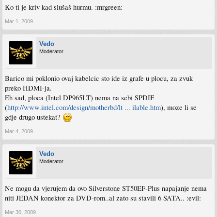
Ko ti je kriv kad slušaš hurmu. :mrgreen:
Mar 1, 2009
Vedo
Moderator
Barico mi poklonio ovaj kabelcic sto ide iz grafe u plocu, za zvuk
preko HDMI-ja.
Eh sad, ploca (Intel DP965LT) nema na sebi SPDIF
(
http://www.intel.com/design/motherbd/lt ... ilable.htm
), moze li se
gdje drugo ustekat?
Mar 4, 2009
Vedo
Moderator
Ne mogu da vjerujem da ovo Silverstone ST50EF-Plus napajanje nema
niti JEDAN konektor za DVD-rom..al zato su stavili 6 SATA.. :evil:
Mar 30, 2009