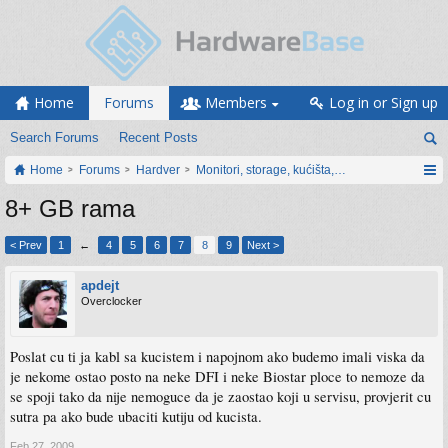
Home
Forums
Members
Log in or Sign up
Search Forums
Recent Posts
Home
Forums
Hardver
Monitori, storage, kućišta, periferija
8+ GB rama
< Prev
1
←
4
5
6
7
8
9
Next >
apdejt
Overclocker
Poslat cu ti ja kabl sa kucistem i napojnom ako budemo imali viska da
je nekome ostao posto na neke DFI i neke Biostar ploce to nemoze da
se spoji tako da nije nemoguce da je zaostao koji u servisu, provjerit cu
sutra pa ako bude ubaciti kutiju od kucista.
Feb 27, 2009