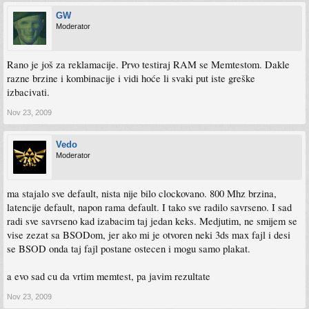
GW
Moderator
Rano je još za reklamacije. Prvo testiraj RAM se Memtestom. Dakle
razne brzine i kombinacije i vidi hoće li svaki put iste greške
izbacivati.
Nov 23, 2009
Vedo
Moderator
ma stajalo sve default, nista nije bilo clockovano. 800 Mhz brzina,
latencije default, napon rama default. I tako sve radilo savrseno. I sad
radi sve savrseno kad izabacim taj jedan keks. Medjutim, ne smijem se
vise zezat sa BSODom, jer ako mi je otvoren neki 3ds max fajl i desi
se BSOD onda taj fajl postane ostecen i mogu samo plakat.
a evo sad cu da vrtim memtest, pa javim rezultate
Nov 23, 2009