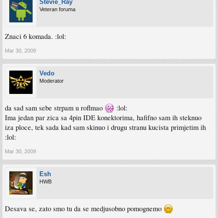
Stevie_Ray
Veteran foruma
Znaci 6 komada. :lol:
Mar 30, 2009
Vedo
Moderator
da sad sam sebe strpam u roflmao
:lol:
Ima jedan par zica sa 4pin IDE konektorima, hafifno sam ih steknuo
iza ploce, tek sada kad sam skinuo i drugu stranu kucista primjetim ih
:lol:
Mar 30, 2009
Esh
HWB
Desava se, zato smo tu da se medjusobno pomognemo