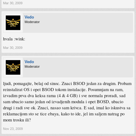
Mar 30, 2009
Vedo
Moderator
hvala :wink:
Mar 30, 2009
Vedo
Moderator
ljudi, pomagajte, belaj od sinoc. Znaci BSOD jedan za drugim. Probam
reinstalirat OS i opet BSOD tokom instalacije. Posumnjam na ram,
izvadim prva dva keksa rama (4 & 4 GB) i sve normala proradi, sad
sam ubacio samo jedan od izvadjenih modula i opet BOSD, ubacio
drugi i radi sve ok. Znaci, nasao sam krivca. E sad, imal ko iskustva sa
reklamacijom sto se tice ebaya, kako to ide, jel im saljem natrag po
mom trosku ili?
Nov 23, 2009