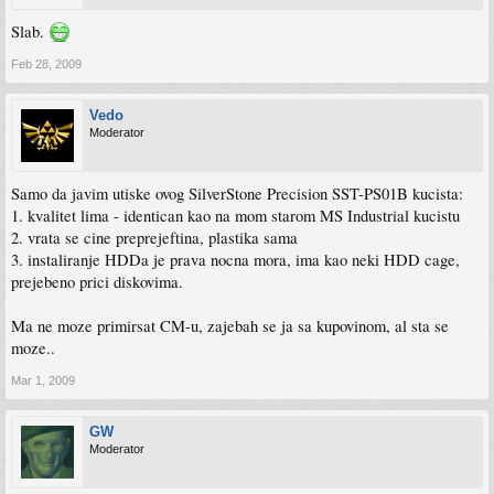
Slab.
Feb 28, 2009
Vedo
Moderator
Samo da javim utiske ovog SilverStone Precision SST-PS01B kucista:
1. kvalitet lima - identican kao na mom starom MS Industrial kucistu
2. vrata se cine preprejeftina, plastika sama
3. instaliranje HDDa je prava nocna mora, ima kao neki HDD cage,
prejebeno prici diskovima.
Ma ne moze primirsat CM-u, zajebah se ja sa kupovinom, al sta se
moze..
Mar 1, 2009
GW
Moderator