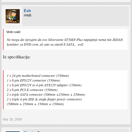
Esh
HWB
Vedo said:
Ne mogu da vjerujem da ovo Silverstone ST50EF-Plus napajanje nema niti JEDAN
konektor za DVD-rom..al zato su stavili 6 SATA.. :evil:
Iz specifikacija:
1 x 24-pin motherboard connector (550mm)
1 x 8-pin EPS12V connector (550mm)
1 x 8-pin EPS12V to 4-pin ATX12V adapter (150mm)
2 x 6-pin PCI-E connector (550mm)
2 x triple SATA connector (500mm +250mm + 250mm)
2 x triple 4-pin IDE & single floppy power connectors
(500mm + 250mm + 150mm + 150mm)
Mar 30, 2009