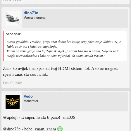
dino73n
Veteran foruma
Vedo said:
nisam ga dobio. Doduse, grafu sam dobio bez kutije, tray pakovanje, dobio CD, 2
kabla za tv-out i jedan za napajanje.
Vidim na vrhu grafe ima taj 2-pinski dzek za kabal kao sto si naveo. Gdje bi se to
moglo uzeti naknadno i kako se zove taj kabal, da znam sta da trazim?
Znas ko uvijek ima spas za tvoj HDMI sistem :lol: Ako ne mognes
rijesiti znas sta ces :wink:
Feb 27, 2009
Vedo
Moderator
@apdejt - E super, hvala ti puno! :smt006
@dino73n - hehe, znam, znam