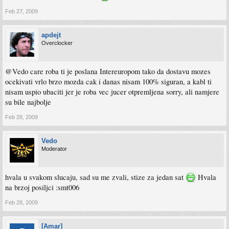
Feb 27, 2009
apdejt
Overclocker
@Vedo care roba ti je poslana Intereuropom tako da dostavu mozes
ocekivati vrlo brzo mozda cak i danas nisam 100% siguran, a kabl ti
nisam uspio ubaciti jer je roba vec jucer otpremljena sorry, ali namjere
su bile najbolje
Feb 28, 2009
Vedo
Moderator
hvala u svakom slucaju, sad su me zvali, stize za jedan sat
Hvala
na brzoj posiljci :smt006
Feb 28, 2009
[Amar]