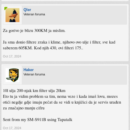
Qler
Veteran foruma
Za gorivo je blizu 300KM ja mislim.
Ja sma donio filtere zraka i klime, njihovo ovo ulje i filter, sve kad
saberem 605KM. Kod njih 430, ovi filteri 175..
Oct 17, 2024
Haker
Veteran foruma
10l ulja 200-njak km filter ulja 20km
Eto tu ja vidim problem sa tim, nema veze i kada imaš lovu, mozes
otići negdje gdje imaju pečat da se vidi u knjižici da je servis urađen
za značajno manju cifru
Sent from my SM-S911B using Tapatalk
Oct 17, 2024