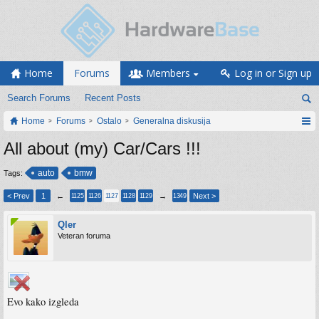
Home
Forums
Members
Log in or Sign up
Search Forums
Recent Posts
Home
Forums
Ostalo
Generalna diskusija
All about (my) Car/Cars !!!
auto
bmw
Tags:
< Prev
1
←
→
Next >
1125
1126
1127
1128
1129
1349
Qler
Veteran foruma
Evo kako izgleda