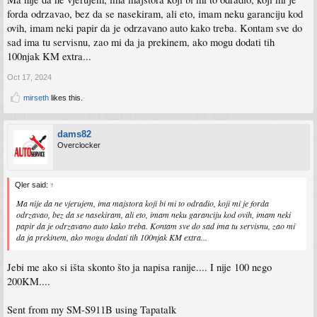
forda odrzavao, bez da se nasekiram, ali eto, imam neku garanciju kod
ovih, imam neki papir da je odrzavano auto kako treba. Kontam sve do
sad ima tu servisnu, zao mi da ja prekinem, ako mogu dodati tih
100njak KM extra...
Oct 17, 2024
mirseth
likes this.
dams82
Overclocker
Qler said:
↑
Ma nije da ne vjerujem, ima majstora koji bi mi to odradio, koji mi je forda
odrzavao, bez da se nasekiram, ali eto, imam neku garanciju kod ovih, imam neki
papir da je odrzavano auto kako treba. Kontam sve do sad ima tu servisnu, zao mi
da ja prekinem, ako mogu dodati tih 100njak KM extra...
Jebi me ako si išta skonto što ja napisa ranije.... I nije 100 nego
200KM....
Sent from my SM-S911B using Tapatalk