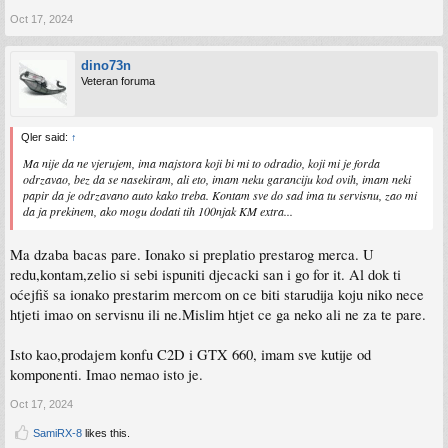
Oct 17, 2024
dino73n
Veteran foruma
Qler said:
↑
Ma nije da ne vjerujem, ima majstora koji bi mi to odradio, koji mi je forda
odrzavao, bez da se nasekiram, ali eto, imam neku garanciju kod ovih, imam neki
papir da je odrzavano auto kako treba. Kontam sve do sad ima tu servisnu, zao mi
da ja prekinem, ako mogu dodati tih 100njak KM extra...
Ma dzaba bacas pare. Ionako si preplatio prestarog merca. U
redu,kontam,zelio si sebi ispuniti djecacki san i go for it. Al dok ti
oćejfiš sa ionako prestarim mercom on ce biti starudija koju niko nece
htjeti imao on servisnu ili ne.Mislim htjet ce ga neko ali ne za te pare.
Isto kao,prodajem konfu C2D i GTX 660, imam sve kutije od
komponenti. Imao nemao isto je.
Oct 17, 2024
SamiRX-8
likes this.