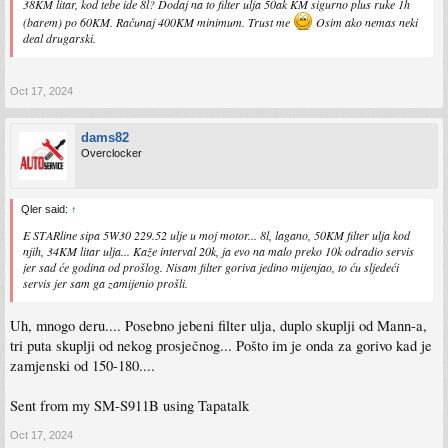
38KM litar, kod tebe ide 8l? Dodaj na to filter ulja 50ak KM sigurno plus ruke 1h
(barem) po 60KM. Računaj 400KM minimum. Trust me
Osim ako nemas neki
deal drugarski.
Oct 17, 2024
dams82
Overclocker
Qler said:
↑
E STARline sipa 5W30 229.52 ulje u moj motor... 8l, lagano, 50KM filter ulja kod
njih, 34KM litar ulja... Kaže interval 20k, ja evo na malo preko 10k odradio servis
jer sad će godina od prošlog. Nisam filter goriva jedino mijenjao, to ću sljedeći
servis jer sam ga zamijenio prošli.
Uh, mnogo deru.... Posebno jebeni filter ulja, duplo skuplji od Mann-a,
tri puta skuplji od nekog prosječnog... Pošto im je onda za gorivo kad je
zamjenski od 150-180....
Sent from my SM-S911B using Tapatalk
Oct 17, 2024