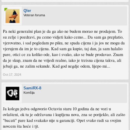
Qler
Veteran foruma
Pa neki generalni plan je da ga ako ne budem morao ne prodajem. To
su zelje i pozdravi, pa cemo vidjeti kako cemo... Da sam ga preplatio,
vjerovatno, i sad pogledam po piku, ne spada cijena i ja jos ne mogu da
vjerujem da im je to cijena. Kad sam ga kupio, taj dan, ja sam halalio
pare, otici ce za koliko ode, kao i svako, ako se bude prodavao. Znam
da je skup, znam da ne vrijedi realno, iako je trzisna cijena takva, ali
jebaji ga, ne zalim sekunde. Kad god negdje odem, lijepo mi...
Oct 17, 2024
SamiRX-8
Komšija
Ja kolegu jedva odgovorio Octaviu staru 10 godina da ne vozi u
ovlašteni, ok tu je održavana i kupljena nova, zna se porijeklo, ali zašto
"bacati" pare kad svakako nije u garanciji. Opet svako radi sa svojim
novcem šta hoće i tjt.