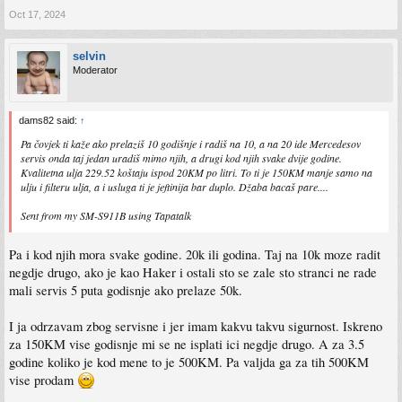
Oct 17, 2024
selvin
Moderator
dams82 said:
↑
Pa čovjek ti kaže ako prelaziš 10 godišnje i radiš na 10, a na 20 ide Mercedesov
servis onda taj jedan uradiš mimo njih, a drugi kod njih svake dvije godine.
Kvalitetna ulja 229.52 koštaju ispod 20KM po litri. To ti je 150KM manje samo na
ulju i filteru ulja, a i usluga ti je jeftinija bar duplo. Džaba bacaš pare....
Sent from my SM-S911B using Tapatalk
Pa i kod njih mora svake godine. 20k ili godina. Taj na 10k moze radit
negdje drugo, ako je kao Haker i ostali sto se zale sto stranci ne rade
mali servis 5 puta godisnje ako prelaze 50k.
I ja odrzavam zbog servisne i jer imam kakvu takvu sigurnost. Iskreno
za 150KM vise godisnje mi se ne isplati ici negdje drugo. A za 3.5
godine koliko je kod mene to je 500KM. Pa valjda ga za tih 500KM
vise prodam