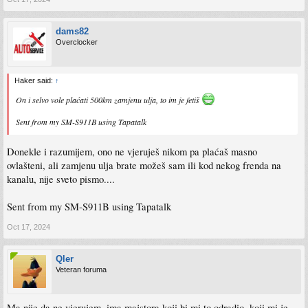
dams82
Overclocker
Haker said:
↑
On i selvo vole plaćati 500km zamjenu ulja, to im je fetiš
Sent from my SM-S911B using Tapatalk
Donekle i razumijem, ono ne vjeruješ nikom pa plaćaš masno
ovlašteni, ali zamjenu ulja brate možeš sam ili kod nekog frenda na
kanalu, nije sveto pismo....
Sent from my SM-S911B using Tapatalk
Oct 17, 2024
Qler
Veteran foruma
Ma nije da ne vjerujem, ima majstora koji bi mi to odradio, koji mi je