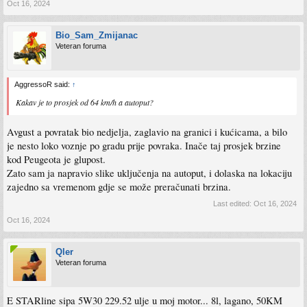
Oct 16, 2024
Bio_Sam_Zmijanac
Veteran foruma
AggressoR said:
↑
Kakav je to prosjek od 64 km/h a autoput?
Avgust a povratak bio nedjelja, zaglavio na granici i kućicama, a bilo
je nesto loko voznje po gradu prije povraka. Inače taj prosjek brzine
kod Peugeota je glupost.
Zato sam ja napravio slike uključenja na autoput, i dolaska na lokaciju
zajedno sa vremenom gdje se može preračunati brzina.
Last edited:
Oct 16, 2024
Oct 16, 2024
Qler
Veteran foruma
E STARline sipa 5W30 229.52 ulje u moj motor... 8l, lagano, 50KM