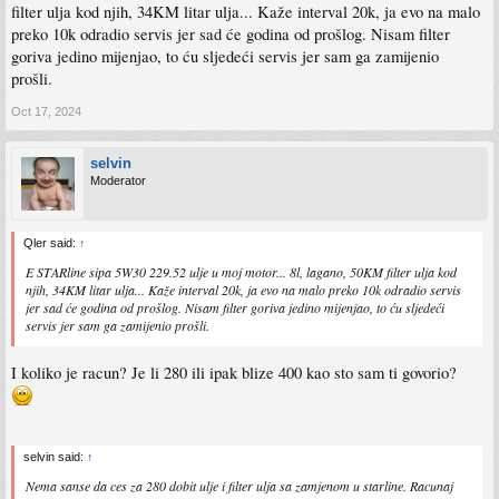
filter ulja kod njih, 34KM litar ulja... Kaže interval 20k, ja evo na malo
preko 10k odradio servis jer sad će godina od prošlog. Nisam filter
goriva jedino mijenjao, to ću sljedeći servis jer sam ga zamijenio
prošli.
Oct 17, 2024
selvin
Moderator
Qler said:
↑
E STARline sipa 5W30 229.52 ulje u moj motor... 8l, lagano, 50KM filter ulja kod
njih, 34KM litar ulja... Kaže interval 20k, ja evo na malo preko 10k odradio servis
jer sad će godina od prošlog. Nisam filter goriva jedino mijenjao, to ću sljedeći
servis jer sam ga zamijenio prošli.
I koliko je racun? Je li 280 ili ipak blize 400 kao sto sam ti govorio?
selvin said:
↑
Nema sanse da ces za 280 dobit ulje i filter ulja sa zamjenom u starline. Racunaj