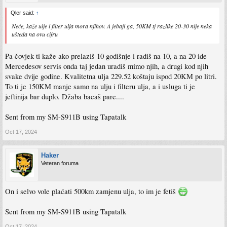
Qler said:
↑
Neće, kaže ulje i filter ulja mora njihov. A jebaji ga, 50KM tj razlike 20-30 nije neka
ušteda na ovu cifru
Pa čovjek ti kaže ako prelaziš 10 godišnje i radiš na 10, a na 20 ide
Mercedesov servis onda taj jedan uradiš mimo njih, a drugi kod njih
svake dvije godine. Kvalitetna ulja 229.52 koštaju ispod 20KM po litri.
To ti je 150KM manje samo na ulju i filteru ulja, a i usluga ti je
jeftinija bar duplo. Džaba bacaš pare....
Sent from my SM-S911B using Tapatalk
Oct 17, 2024
Haker
Veteran foruma
On i selvo vole plaćati 500km zamjenu ulja, to im je fetiš
Sent from my SM-S911B using Tapatalk
Oct 17, 2024