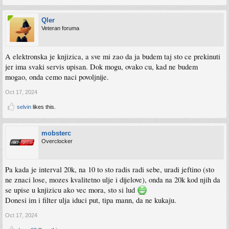
Qler
Veteran foruma
A elektronska je knjizica, a sve mi zao da ja budem taj sto ce prekinuti
jer ima svaki servis upisan. Dok mogu, ovako cu, kad ne budem
mogao, onda cemo naci povoljnije.
Oct 17, 2024
selvin
likes this.
mobsterc
Overclocker
Pa kada je interval 20k, na 10 to sto radis radi sebe, uradi jeftino (sto
ne znaci lose, mozes kvalitetno ulje i dijelove), onda na 20k kod njih da
se upise u knjizicu ako vec mora, sto si lud
Donesi im i filter ulja iduci put, tipa mann, da ne kukaju.
Oct 17, 2024