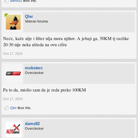
dams82
likes this.
Qler
Veteran foruma
Neće, kaže ulje i filter ulja mora njihov. A jebaji ga, 50KM tj razlike
20-30 nije neka ušteda na ovu cifru
Oct 17, 2024
mobsterc
Overclocker
Pa to da, mislio sam da je reda preko 100KM
Oct 17, 2024
Qler
likes this.
dams82
Overclocker