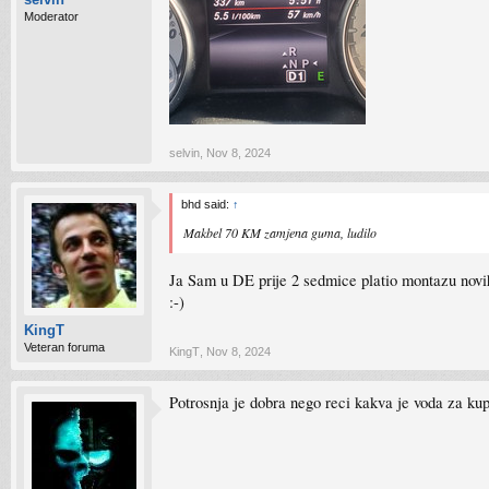
Moderator
selvin
,
Nov 8, 2024
bhd said:
↑
Makbel 70 KM zamjena guma, ludilo
Ja Sam u DE prije 2 sedmice platio montazu novi
:⁠-⁠)
KingT
Veteran foruma
KingT
,
Nov 8, 2024
Potrosnja je dobra nego reci kakva je voda za k