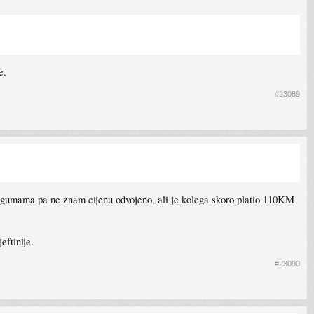
e.
#23089
 gumama pa ne znam cijenu odvojeno, ali je kolega skoro platio 110KM
eftinije.
#23090