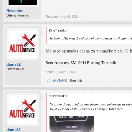
Reventon
Veteran foruma
Reventon
,
Nov 8, 2024
KingT said:
↑
Ja Sam u DE prije 2 sedmice platio montazu novih guma SA 
Ma to je njemačka cijena za njemačke plate. U B
Sent from my SM-S911B using Tapatalk
dams82
Overclocker
dams82
,
Nov 8, 2024
aNaToMiC !
likes this.
selvin said:
↑
Ne znam dobija li odobrenje foruma ova potrosnja sa slik
Tuzla - Doboj - Vitez - Kupres - Posusje - Makarska
dams82