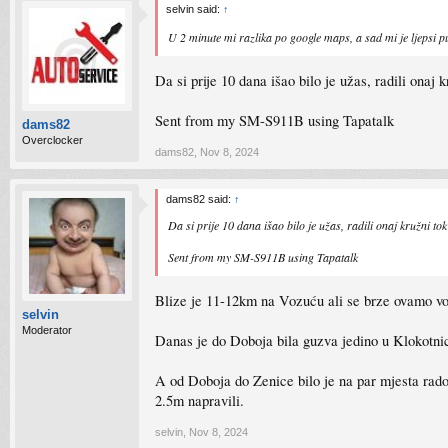
selvin said:
↑
U 2 minute mi razlika po google maps, a sad mi je ljepsi 
Da si prije 10 dana išao bilo je užas, radili onaj 
Sent from my SM-S911B using Tapatalk
dams82
Overclocker
dams82
,
Nov 8, 2024
dams82 said:
↑
Da si prije 10 dana išao bilo je užas, radili onaj kružni to
Sent from my SM-S911B using Tapatalk
Blize je 11-12km na Vozuću ali se brze ovamo vo
selvin
Moderator
Danas je do Doboja bila guzva jedino u Klokotnici
A od Doboja do Zenice bilo je na par mjesta rado
2.5m napravili.
selvin
,
Nov 8, 2024