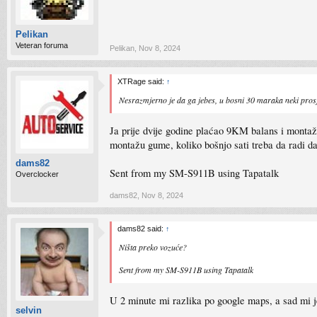
Pelikan
Veteran foruma
Pelikan
,
Nov 8, 2024
XTRage said:
↑
Nesrazmjerno je da ga jebes, u bosni 30 maraka neki pros
Ja prije dvije godine plaćao 9KM balans i montažu
montažu gume, koliko bošnjo sati treba da radi da
dams82
Sent from my SM-S911B using Tapatalk
Overclocker
dams82
,
Nov 8, 2024
dams82 said:
↑
Ništa preko vozuće?
Sent from my SM-S911B using Tapatalk
U 2 minute mi razlika po google maps, a sad mi j
selvin