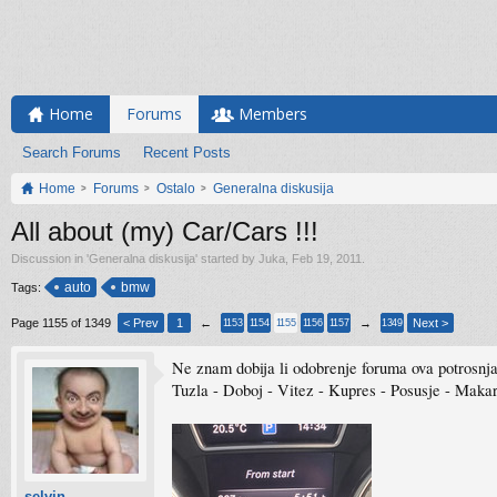
Home
Forums
Members
Search Forums
Recent Posts
Home
Forums
Ostalo
Generalna diskusija
All about (my) Car/Cars !!!
Discussion in '
Generalna diskusija
' started by
Juka
,
Feb 19, 2011
.
auto
bmw
Tags:
Page 1155 of 1349
< Prev
1
←
→
Next >
1153
1154
1155
1156
1157
1349
Ne znam dobija li odobrenje foruma ova potrosnja
Tuzla - Doboj - Vitez - Kupres - Posusje - Maka
selvin