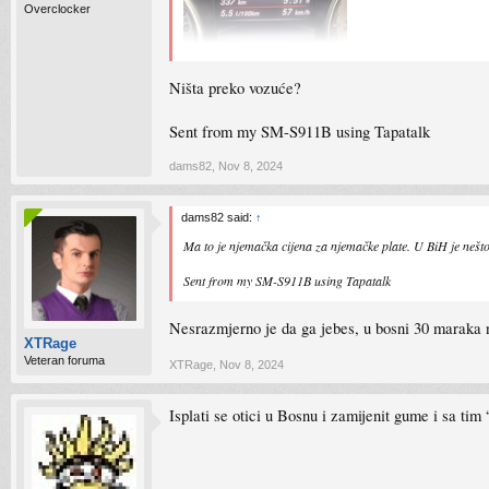
Overclocker
Ništa preko vozuće?
Sent from my SM-S911B using Tapatalk
dams82
,
Nov 8, 2024
dams82 said:
↑
Ma to je njemačka cijena za njemačke plate. U BiH je nešt
Sent from my SM-S911B using Tapatalk
Nesrazmjerno je da ga jebes, u bosni 30 maraka 
XTRage
Veteran foruma
XTRage
,
Nov 8, 2024
Isplati se otici u Bosnu i zamijenit gume i sa t