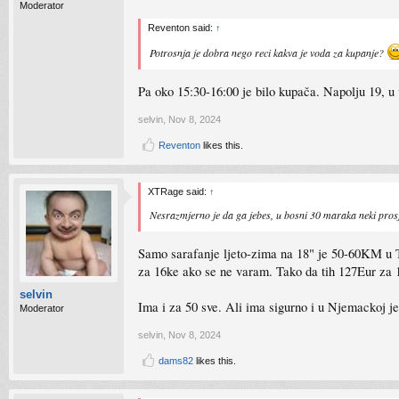
Moderator
Reventon said:
↑
Potrosnja je dobra nego reci kakva je voda za kupanje?
Pa oko 15:30-16:00 je bilo kupača. Napolju 19, u
selvin
,
Nov 8, 2024
Reventon
likes this.
XTRage said:
↑
Nesrazmjerno je da ga jebes, u bosni 30 maraka neki pros
Samo sarafanje ljeto-zima na 18" je 50-60KM u 
za 16ke ako se ne varam. Tako da tih 127Eur za 
selvin
Ima i za 50 sve. Ali ima sigurno i u Njemackoj je
Moderator
selvin
,
Nov 8, 2024
dams82
likes this.