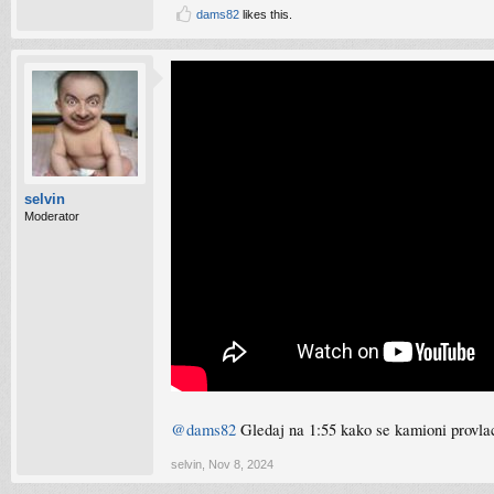
dams82
likes this.
selvin
Moderator
@dams82
Gledaj na 1:55 kako se kamioni provlac
selvin
,
Nov 8, 2024