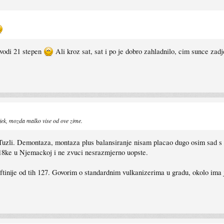
 vodi 21 stepen
Ali kroz sat, sat i po je dobro zahladnilo, cim sunce zadj
jek, mozda malko vise od ove zime.
Tuzli. Demontaza, montaza plus balansiranje nisam placao dugo osim sad s
18ke u Njemackoj i ne zvuci nesrazmjerno uopste.
ftinije od tih 127. Govorim o standardnim vulkanizerima u gradu, okolo ima j