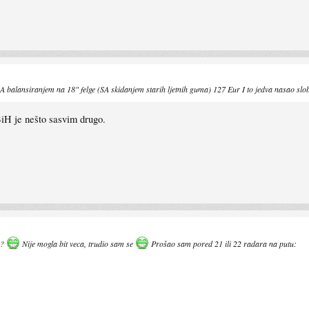
balansiranjem na 18" felge (SA skidanjem starih ljetnih guma) 127 Eur I to jedva nasao slobo
iH je nešto sasvim drugo.
e?
Nije mogla bit veca, trudio sam se
Prošao sam pored 21 ili 22 radara na putu: