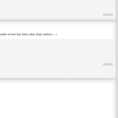
#23083
dan termin koji Sam cekao dvije sedmice :⁠-⁠)
#23084