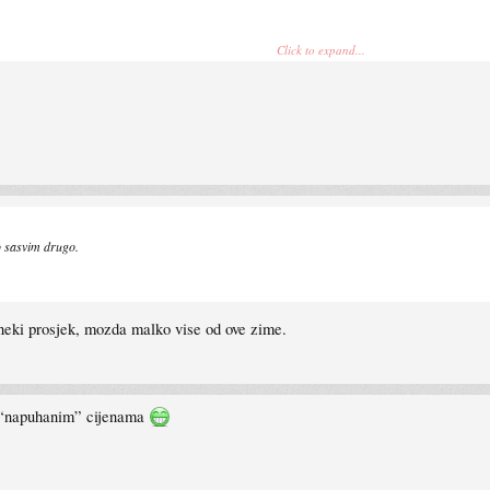
Click to expand...
o sasvim drugo.
neki prosjek, mozda malko vise od ove zime.
im “napuhanim” cijenama