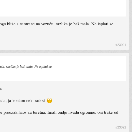
ogo bliže s te strane na vozuću, razlika je baš mala. Ne isplati se.
#23091
ću, razlika je baš mala. Ne isplati se.
s.
ta, ja kontam neki radovi
e preuzak haos za teretna. Imali ondje livadu ogromnu, oni trake od
#23092