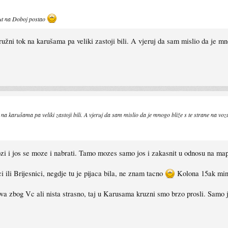
put na Doboj postao
kružni tok na karušama pa veliki zastoji bili. A vjeruj da sam mislio da je mn
k na karušama pa veliki zastoji bili. A vjeruj da sam mislio da je mnogo bliže s te strane na vozu
zi i jos se moze i nabrati. Tamo mozes samo jos i zakasnit u odnosu na map
 ili Brijesnici, negdje tu je pijaca bila, ne znam tacno
Kolona 15ak minu
va zbog Vc ali nista strasno, taj u Karusama kruzni smo brzo prosli. Samo j