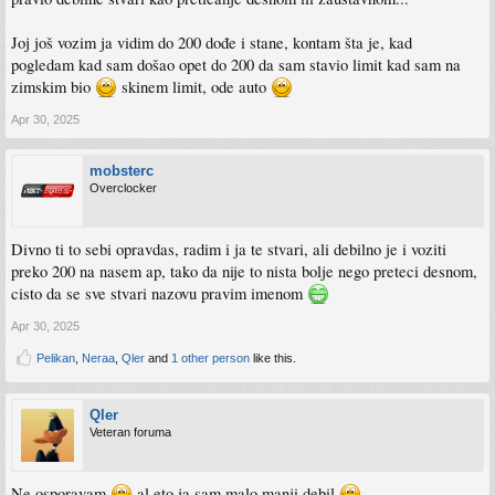
Joj još vozim ja vidim do 200 dođe i stane, kontam šta je, kad
pogledam kad sam došao opet do 200 da sam stavio limit kad sam na
zimskim bio
skinem limit, ode auto
Apr 30, 2025
mobsterc
Overclocker
Divno ti to sebi opravdas, radim i ja te stvari, ali debilno je i voziti
preko 200 na nasem ap, tako da nije to nista bolje nego preteci desnom,
cisto da se sve stvari nazovu pravim imenom
Apr 30, 2025
Pelikan
,
Neraa
,
Qler
and
1 other person
like this.
Qler
Veteran foruma
Ne osporavam
al eto ja sam malo manji debil