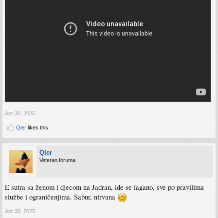
Apr 30, 2025
Qler
likes this.
Qler
Veteran foruma
E sutra sa ženom i djecom na Jadran, ide se lagano, sve po pravilima
službe i ograničenjima. Sabur, nirvana
Apr 30, 2025