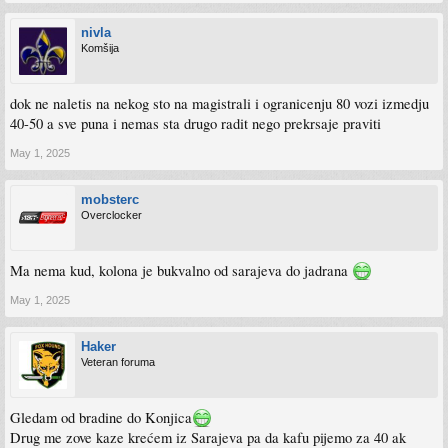
nivla
Komšija
dok ne naletis na nekog sto na magistrali i ogranicenju 80 vozi izmedju
40-50 a sve puna i nemas sta drugo radit nego prekrsaje praviti
May 1, 2025
mobsterc
Overclocker
Ma nema kud, kolona je bukvalno od sarajeva do jadrana
May 1, 2025
Haker
Veteran foruma
Gledam od bradine do Konjica
Drug me zove kaze krećem iz Sarajeva pa da kafu pijemo za 40 ak