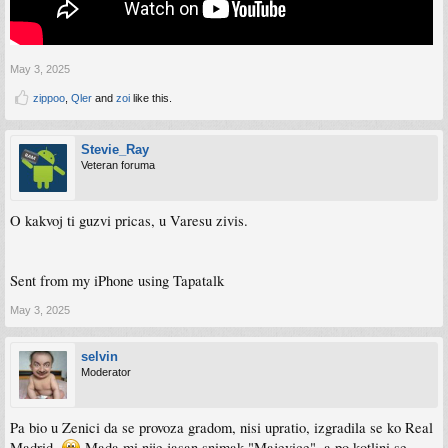
May 3, 2025
zippoo
,
Qler
and
zoi
like this.
Stevie_Ray
Veteran foruma
O kakvoj ti guzvi pricas, u Varesu zivis.
Sent from my iPhone using Tapatalk
May 3, 2025
selvin
Moderator
Pa bio u Zenici da se provoza gradom, nisi upratio, izgradila se ko Real
Madrid.
Mada mi nije jasan snimak "Majevice", a po kotlini se