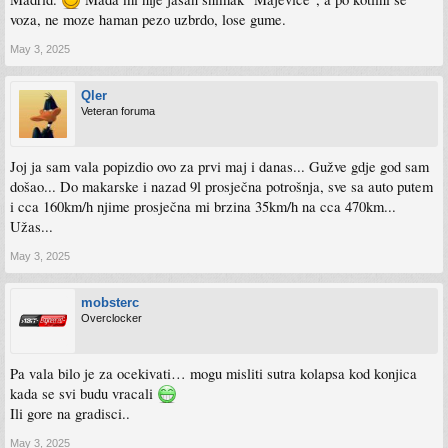
voza, ne moze haman pezo uzbrdo, lose gume.
May 3, 2025
Qler
Veteran foruma
Joj ja sam vala popizdio ovo za prvi maj i danas... Gužve gdje god sam
došao... Do makarske i nazad 9l prosječna potrošnja, sve sa auto putem
i cca 160km/h njime prosječna mi brzina 35km/h na cca 470km...
Užas...
May 3, 2025
mobsterc
Overclocker
Pa vala bilo je za ocekivati… mogu misliti sutra kolapsa kod konjica
kada se svi budu vracali
Ili gore na gradisci..
May 3, 2025