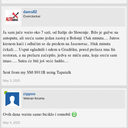
dams82
Overclocker
Ja sam juče vozio oko 7 sati, od Italije do Slovenije. Bilo je gužve na
autoputu, ali sreća samo jedan zastoj u Bolonji 15ak minuta.... Jutros
krenem kući i odlučim se da pređem na Jasenovac, 10ak minuta
čekali.... Usput ogladnili i odem u Gradišku, pored prelaza ima fin
restoran, a na prelazu začepilo, jedva se miču auta, koja sreću sam
imao..... Sutra će biti još veće ludilo....
Sent from my SM-S911B using Tapatalk
May 3, 2025
zippoo
Veteran foruma
Ovih dana vozim samo biciklo i romobil
May 4, 2025