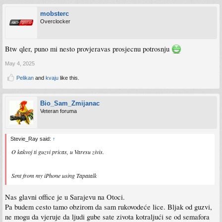
mobsterc
Overclocker
Btw qler, puno mi nesto provjeravas prosjecnu potrosnju
May 4, 2025
Pelikan
and
kvaju
like this.
Bio_Sam_Zmijanac
Veteran foruma
Stevie_Ray said:
↑
O kakvoj ti guzvi pricas, u Varesu zivis.
Sent from my iPhone using Tapatalk
Nas glavni office je u Sarajevu na Otoci.
Pa budem cesto tamo obzirom da sam rukovodeće lice. Bljak od guzvi,
ne mogu da vjeruje da ljudi gube sate zivota kotraljući se od semafora