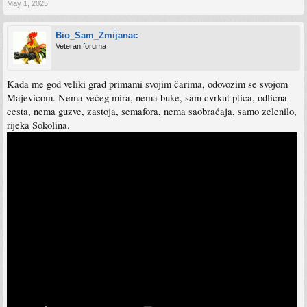
May 1, 2025
Bio_Sam_Zmijanac
Veteran foruma
Kada me god veliki grad primami svojim čarima, odovozim se svojom
Majevicom. Nema većeg mira, nema buke, sam cvrkut ptica, odlicna
cesta, nema guzve, zastoja, semafora, nema saobraćaja, samo zelenilo,
rijeka Sokolina.