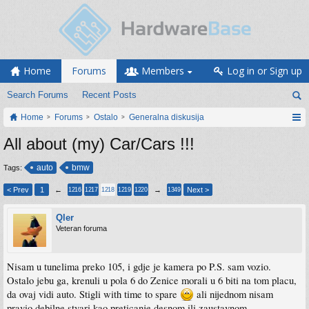
Home
Forums
Members
Log in or Sign up
Search Forums
Recent Posts
Home
Forums
Ostalo
Generalna diskusija
All about (my) Car/Cars !!!
auto
bmw
Tags:
< Prev
1
←
→
Next >
1216
1217
1218
1219
1220
1349
Qler
Veteran foruma
Nisam u tunelima preko 105, i gdje je kamera po P.S. sam vozio.
Ostalo jebu ga, krenuli u pola 6 do Zenice morali u 6 biti na tom placu,
da ovaj vidi auto. Stigli with time to spare
ali nijednom nisam
pravio debilne stvari kao preticanje desnom ili zaustavnom...