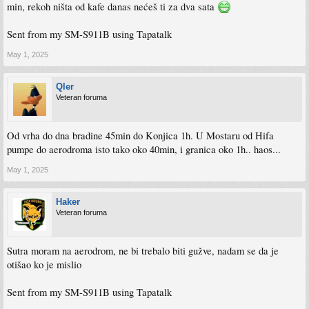
min, rekoh ništa od kafe danas nećeš ti za dva sata
Sent from my SM-S911B using Tapatalk
May 1, 2025
Qler
Veteran foruma
Od vrha do dna bradine 45min do Konjica 1h. U Mostaru od Hifa
pumpe do aerodroma isto tako oko 40min, i granica oko 1h.. haos...
May 1, 2025
Haker
Veteran foruma
Sutra moram na aerodrom, ne bi trebalo biti gužve, nadam se da je
otišao ko je mislio
Sent from my SM-S911B using Tapatalk