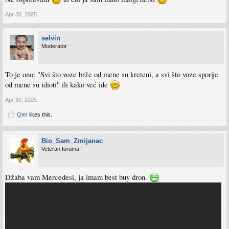
Apr 30, 2025
selvin
Moderator
To je ono: "Svi što voze brže od mene su kreteni, a svi što voze sporije
od mene su idioti" ili kako već ide
Apr 30, 2025
Qler
likes this.
Bio_Sam_Zmijanac
Veteran foruma
Džaba vam Mercedesi, ja imam best buy dron.