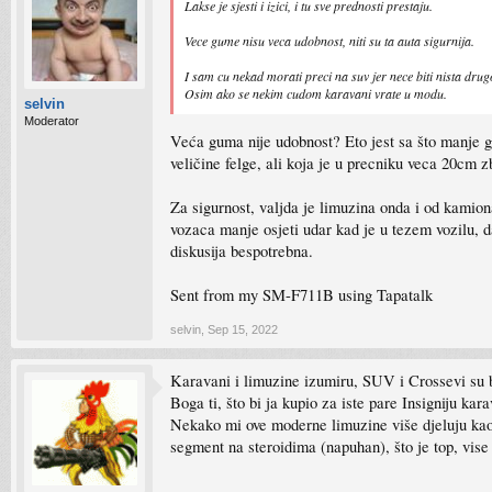
Lakse je sjesti i izici, i tu sve prednosti prestaju.
Vece gume nisu veca udobnost, niti su ta auta sigurnija.
I sam cu nekad morati preci na suv jer nece biti nista drugo
Osim ako se nekim cudom karavani vrate u modu.
selvin
Moderator
Veća guma nije udobnost? Eto jest sa što manje g
veličine felge, ali koja je u precniku veca 20cm 
Za sigurnost, valjda je limuzina onda i od kamion
vozaca manje osjeti udar kad je u tezem vozilu, da
diskusija bespotrebna.
Sent from my SM-F711B using Tapatalk
selvin
,
Sep 15, 2022
Karavani i limuzine izumiru, SUV i Crossevi su 
Boga ti, što bi ja kupio za iste pare Insigniju ka
Nekako mi ove moderne limuzine više djeluju ka
segment na steroidima (napuhan), što je top, vise 