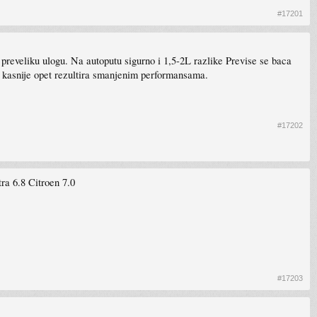
#17201
preveliku ulogu. Na autoputu sigurno i 1,5-2L razlike Previse se baca
to kasnije opet rezultira smanjenim performansama.
#17202
tra 6.8 Citroen 7.0
#17203