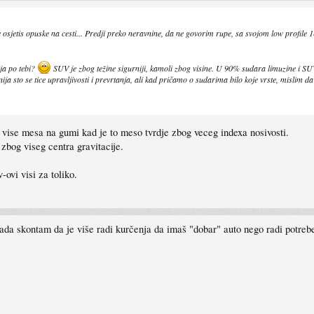
osjetis opuske na cesti... Predji preko neravnine, da ne govorim rupe, sa svojom low profile 18
ja po tebi?
SUV je zbog težine sigurniji, kamoli zbog visine. U 90% sudara limuzine i SUV
ija sto se tice upravljivosti i prevrtanja, ali kad pričamo o sudarima bilo koje vrste, mislim da
 vise mesa na gumi kad je to meso tvrdje zbog veceg indexa nosivosti.
 zbog viseg centra gravitacije.
ovi visi za toliko.
ada skontam da je više radi kurčenja da imaš "dobar" auto nego radi potreb