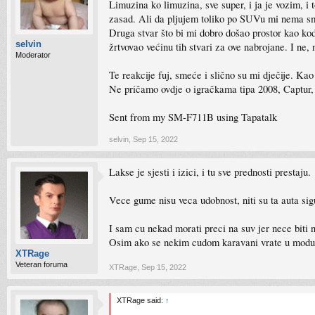
Limuzina ko limuzina, sve super, i ja je vozim, i 
zasad. Ali da pljujem toliko po SUVu mi nema smisl
Druga stvar što bi mi dobro došao prostor kao kod
selvin
žrtvovao većinu tih stvari za ove nabrojane. I ne
Moderator
Te reakcije fuj, smeće i slično su mi dječije. Kao
Ne pričamo ovdje o igračkama tipa 2008, Captur,
Sent from my SM-F711B using Tapatalk
selvin
,
Sep 15, 2022
Lakse je sjesti i izici, i tu sve prednosti prestaju.
Vece gume nisu veca udobnost, niti su ta auta sigu
I sam cu nekad morati preci na suv jer nece biti n
Osim ako se nekim cudom karavani vrate u modu
XTRage
Veteran foruma
XTRage
,
Sep 15, 2022
XTRage said:
↑