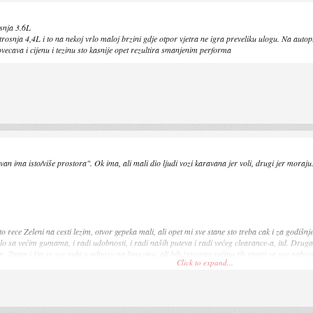
snja 3.6L
a 4,4L i to na nekoj vrlo maloj brzini gdje otpor vjetra ne igra preveliku ulogu. Na autopu
ovecava i cijenu i tezinu sto kasnije opet rezultira smanjenim performa
an ima isto/više prostora". Ok ima, ali mali dio ljudi vozi karavana jer voli, drugi jer moraj
 sto rece Zeleni na cesti lezim, otvor gepeka mali, ali opet mi sve stane sto treba cak i za god
ozilo sa većim gumama, i radi udobnosti, i radi naših puteva i radi većeg clearance-a, itd. Dru
om. Znam i šta se sve gubi u odnosu na limuzinu, ali bih žrtvovao većinu tih stvari za ove nab
Click to expand...
je ni sjeo u pravi SUV.
port, c4 aircross, cx-3 i slično. To je sve većinom 1000kg na 16" gumama sa clearance-om v