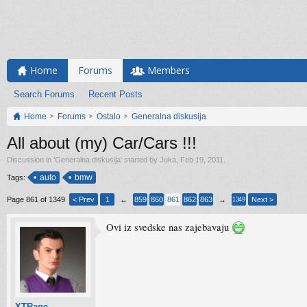
Home
Forums
Members
Search Forums
Recent Posts
Home
Forums
Ostalo
Generalna diskusija
All about (my) Car/Cars !!!
Discussion in '
Generalna diskusija
' started by
Juka
,
Feb 19, 2011
.
auto
bmw
Tags:
Page 861 of 1349
< Prev
1
←
859
860
861
862
863
→
Next >
1349
Ovi iz svedske nas zajebavaju
XTRage