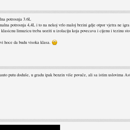
na potrosnja 3.6L
 potrosnja 4,4L i to na nekoj vrlo maloj brzini gdje otpor vjetra ne igra 
lasicnu limuzicu treba uoziti u izolaciju koja povecava i cijenu i tezinu s
svi hoce da budu visoka klasa.
 auto putu doduše, u gradu ipak benzin više povuče, ali sa istim uslovima As