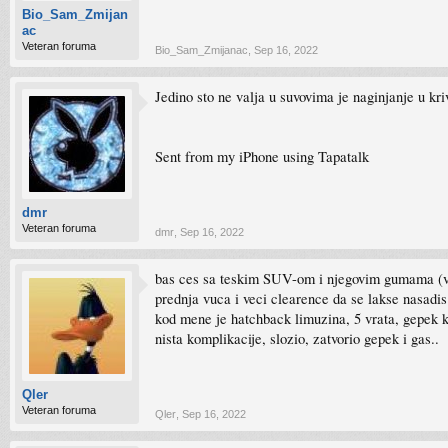
Bio_Sam_Zmijan
ac
Veteran foruma
Bio_Sam_Zmijanac
,
Sep 16, 2022
Jedino sto ne valja u suvovima je naginjanje u kr
Sent from my iPhone using Tapatalk
dmr
Veteran foruma
dmr
,
Sep 16, 2022
bas ces sa teskim SUV-om i njegovim gumama (veci
prednja vuca i veci clearence da se lakse nasadis
kod mene je hatchback limuzina, 5 vrata, gepek ka
nista komplikacije, slozio, zatvorio gepek i gas..
Qler
Veteran foruma
Qler
,
Sep 16, 2022