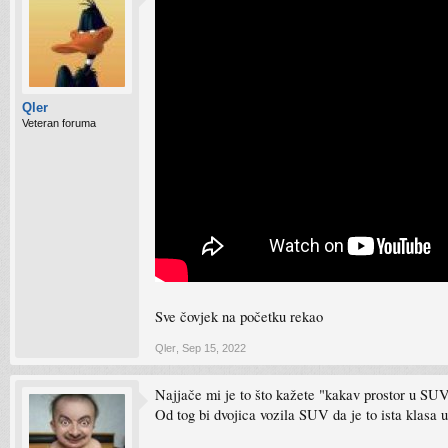
Qler
Veteran foruma
Sve čovjek na početku rekao
Qler
,
Sep 15, 2022
Najjače mi je to što kažete "kakav prostor u SUVu
Od tog bi dvojica vozila SUV da je to ista klasa