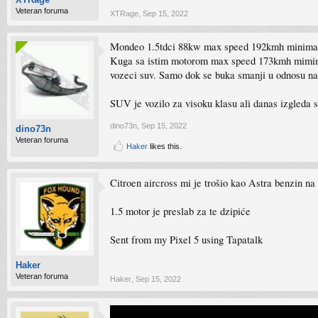
Veteran foruma
XTRage
,
Sep 15, 2022
Mondeo 1.5tdci 88kw max speed 192kmh minimal
Kuga sa istim motorom max speed 173kmh mimimalna
vozeci suv. Samo dok se buka smanji u odnosu na k
SUV je vozilo za visoku klasu ali danas izgleda 
dino73n
,
Sep 15, 2022
dino73n
Veteran foruma
Haker
likes this.
Citroen aircross mi je trošio kao Astra benzin na
1.5 motor je preslab za te dzipiće
Sent from my Pixel 5 using Tapatalk
Haker
Veteran foruma
Haker
,
Sep 15, 2022