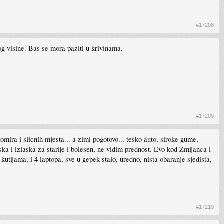
#17208
og visine. Bas se mora paziti u krivinama.
#17209
ira i slicnih mjesta... a zimi pogotovo... tesko auto, siroke gume,
a i izlaska za starije i bolesen, ne vidim prednost. Evo kod Zmijanca i
tijama, i 4 laptopa, sve u gepek stalo, uredno, nista obaranje sjedista,
#17210