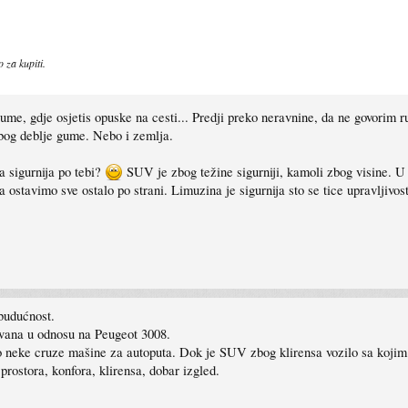
 za kupiti.
ume, gdje osjetis opuske na cesti... Predji preko neravnine, da ne govorim 
zbog deblje gume. Nebo i zemlja.
a sigurnija po tebi?
SUV je zbog težine sigurniji, kamoli zbog visine. U
 ostavimo sve ostalo po strani. Limuzina je sigurnija sto se tice upravljivost
budućnost.
ravana u odnosu na Peugeot 3008.
o neke cruze mašine za autoputa. Dok je SUV zbog klirensa vozilo sa koj
prostora, konfora, klirensa, dobar izgled.