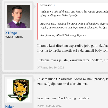
selvin said:
↑
Veća guma nije udobnost? Eto jest sa što manje gume, gdje 
zbog deblje gume. Nebo i zemlja.
Za sigurnost, valjda je limuzina onda i od kamiona sigurni
vozilu, da ostavimo sve ostalo po strani. Limuzina je sigurn
XTRage
Sent from my SM-F711B using Tapatalk
Veteran foruma
Imam u kuci direktnu usporedbu jebo ga ti, dzaba
I jos na to tvrdja amortizacija da smanji body roll
I ukupna masa je ista, karavani duzi 15-20cm, suv-
XTRage
,
Sep 16, 2022
Ja sam imao C5 aircross, vozio 4k km i prodao, k
zato se ljulja kao brod u krivinama.
Sent from my Pixel 5 using Tapatalk
Haker
,
Sep 16, 2022
Haker