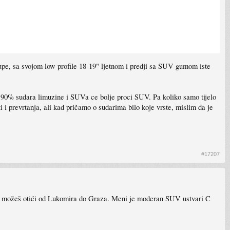
rupe, sa svojom low profile 18-19" ljetnom i predji sa SUV gumom iste
 90% sudara limuzine i SUVa ce bolje proci SUV. Pa koliko samo tijelo
i i prevrtanja, ali kad pričamo o sudarima bilo koje vrste, mislim da je
#17207
im možeš otići od Lukomira do Graza. Meni je moderan SUV ustvari C