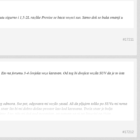
tu sigurno i 1,5-2L razlike Previse se baca vozeci suv. Samo dok se buka smanji u
#17211
u. Eto na forumu 3-4 čovjeka voze karavan. Od tog bi dvojica vozila SUV da je to ista
išnjeg odmora. Sve pet, odgovara mi vozilo zasad. Ali da pljujem toliko po SUVu mi nema
ga stvar što bi mi dobro došao prostor kao kod karavana. Treća stvar je bolja
rojane. I ne, nije mi 4x4 pod moranjem, pa nemam ga ni na limuzini pa živim.
ećim za 1-2cm i gepekom većim za 50l.
#17212