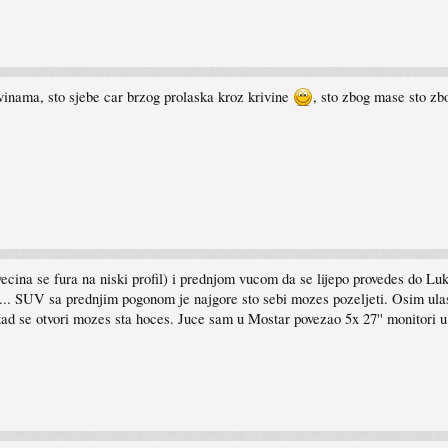
ivinama, sto sjebe car brzog prolaska kroz krivine
, sto zbog mase sto zb
na se fura na niski profil) i prednjom vucom da se lijepo provedes do Lukom
... SUV sa prednjim pogonom je najgore sto sebi mozes pozeljeti. Osim ulask
d se otvori mozes sta hoces. Juce sam u Mostar povezao 5x 27'' monitori u ku