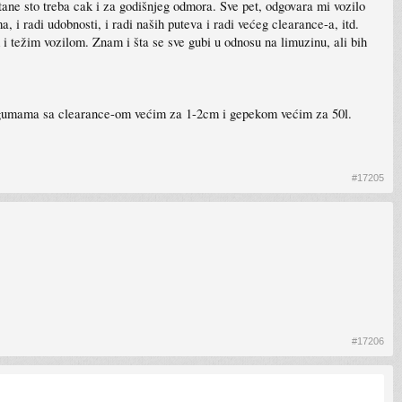
stane sto treba cak i za godišnjeg odmora. Sve pet, odgovara mi vozilo
 i radi udobnosti, i radi naših puteva i radi većeg clearance-a, itd.
 i težim vozilom. Znam i šta se sve gubi u odnosu na limuzinu, ali bih
6" gumama sa clearance-om većim za 1-2cm i gepekom većim za 50l.
#17205
#17206