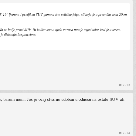
-19" ljetnom i predji sa SUV gumom iste veličine felge, ali koja je u precniku veca 20cm
a ce bolje proci SUV. Pa koliko samo tijelo vozaca manje osjeti udar kad je u tezem
 je diskusija bespotrebna.
#17213
e, barem meni. Još je ovaj stvarno udoban u odnosu na ostale SUV ali
#17214