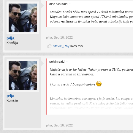
dino73n said:
↑
Mondeo 1.5tdci 88kw max speed 192kmh minimalna potro
Kuga sa istim motorom max speed 173kmh mimimalna potrosnj
odnosu na klasicnu limuzicu treba uoziti u izolaciju koja p
p4ja
,
Sep 16, 2022
p4ja
Komšija
Stevie_Ray
likes this.
selvin said:
↑
Najjače mi je to što kažete "kakav prostor u SUVu, pa karav
klasa u parama sa karavanom.
i jos na sve to 1.6 sugavi motori
p4ja
Limuzina ko limuzina, sve super, i ja je vozim, i to coupe,
Komšija
smisla, jer vidim prednosti. Prvi razlog je što bih želio v
preglednost, pa i sigurnost u vožnji sa većim i težim vozil
Te reakcije fuj, smeće i slično su mi dječije. Kao da niko ni
Ne pričamo ovdje o igračkama tipa 2008, Captur, Q2, EcoS
p4ja
,
Sep 16, 2022
Sent from my SM-F711B using Tapatalk