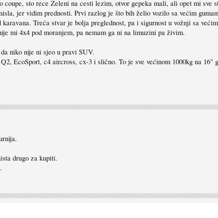
to coupe, sto rece Zeleni na cesti lezim, otvor gepeka mali, ali opet mi sve 
a, jer vidim prednosti. Prvi razlog je što bih želio vozilo sa većim gumama,
 karavana. Treća stvar je bolja preglednost, pa i sigurnost u vožnji sa većim
, nije mi 4x4 pod moranjem, pa nemam ga ni na limuzini pa živim.
 da niko nije ni sjeo u pravi SUV.
 Q2, EcoSport, c4 aircross, cx-3 i slično. To je sve većinom 1000kg na 1
rnija.
ista drugo za kupiti.
.