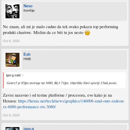
Neso
Komšija
Ne znam, ali mi je malo cudno da tek ovako pokazu top performing
produkt chartove. Mislim da ce biti tu jos nesto
Oct 8, 2020
Esh
HWB
igor.g said:
↑
Gears5 je 85fps average na 3080, BL3 71fps. Otprilike Navi sporiji 15tak posto.
Zavisi naravno i od testne platforme / procesora, evo kako je na
Hexusu:
https://hexus.net/tech/news/graphics/146008-amd-outs-radeon-
rx-6000-performance-rtx-3080/
Oct 8, 2020
igor.g