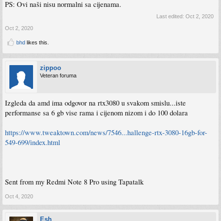
PS: Ovi naši nisu normalni sa cijenama.
Last edited:
Oct 2, 2020
Oct 2, 2020
bhd
likes this.
zippoo
Veteran foruma
Izgleda da amd ima odgovor na rtx3080 u svakom smislu...iste
performanse sa 6 gb vise rama i cijenom nizom i do 100 dolara
https://www.tweaktown.com/news/7546...hallenge-rtx-3080-16gb-for-
549-699/index.html
Sent from my Redmi Note 8 Pro using Tapatalk
Oct 4, 2020
Esh