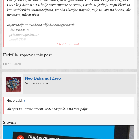
GPU koji donosi 50% bolje performanse po wattu, i onda se javljaju razni likovi sa
kao insiderskim informacijama, pa ako slucajno pogode, to je to, zive na izvoru, ako
promase, nikom nista...
Informacije se svode na slijedece mogucnosti:
- vise VRAM-a
- pristupacnije kartice
- manji TDP
Click to expand...
- potencijalno bolja inicijalna dostupnost na trzistu
- nesto sporije od 3070/3080, u zavisnosti od igre ali kao ipak konkurentne kad se
Fudzilla approves this post
uzme izmad navedeno i performanse per dollar
- postojanje specificnih igara/benchmark testova gdje ce kartice biti cak i brze
- ubaci broj x za tranzistore, povrsinu chipa, broj jezgri
Oct 8, 2020
- u igrama koje tek treba da izadju AMD ce biti jos konkurentniji zbog iste bazne
PS5/XSX arhitekture
Neo Bahamut Zero
Veteran foruma
i eto onda na osnovu tih parametara se pisu silni tekstovi i snimaju insiderski video
prilozi.
Neso said:
↑
ali opet ne znamo sa cim AMD raspolaze na tom polju
S ovim: