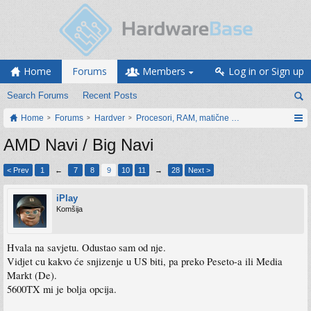
Home
Forums
Members
Log in or Sign up
Search Forums
Recent Posts
Home
Forums
Hardver
Procesori, RAM, matične ploče i grafičke karti
AMD Navi / Big Navi
< Prev
1
←
7
8
9
10
11
→
28
Next >
iPlay
Komšija
Hvala na savjetu. Odustao sam od nje.
Vidjet cu kakvo će snjizenje u US biti, pa preko Peseto-a ili Media
Markt (De).
5600TX mi je bolja opcija.