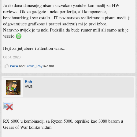
Ja do dana danasnjeg nisam sazvakao youtube kao medij za HW
reviews. Ok za gadgete i neku periferiju, ali komponente,
benchmarking i sve ostalo - IT novinarstvo realizirano u pisani medij (i
odgovarajuce grafikone i prateci sadrzaj) mi je prvi izbor.
Naravno uvijek je tu neki Fudzilla da bude rumor mill ali samo nek je
veselo
Hejt za jutjubere i attention wars...
Oct 4, 2020
kAcA
and
Stevie_Ray
like this.
Esh
HWB
RX 6000 u kombinaciji sa Ryzen 5000, otprilike kao 3080 barem u
Gears of War koliko vidim.