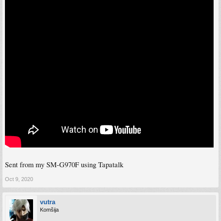
Sent from my SM-G970F using Tapatalk
Oct 9, 2020
vutra
Komšija