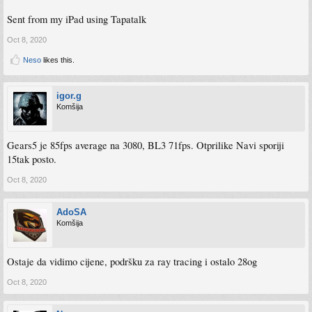
Sent from my iPad using Tapatalk
Oct 8, 2020
Neso
likes this.
igor.g
Komšija
Gears5 je 85fps average na 3080, BL3 71fps. Otprilike Navi sporiji
15tak posto.
Oct 8, 2020
AdoSA
Komšija
Ostaje da vidimo cijene, podršku za ray tracing i ostalo 28og
Oct 8, 2020