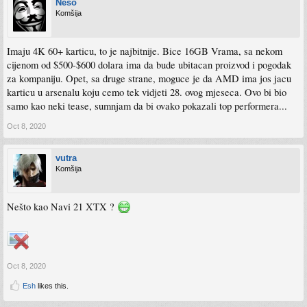
Neso
Komšija
Imaju 4K 60+ karticu, to je najbitnije. Bice 16GB Vrama, sa nekom
cijenom od $500-$600 dolara ima da bude ubitacan proizvod i pogodak
za kompaniju. Opet, sa druge strane, moguce je da AMD ima jos jacu
karticu u arsenalu koju cemo tek vidjeti 28. ovog mjeseca. Ovo bi bio
samo kao neki tease, sumnjam da bi ovako pokazali top performera...
Oct 8, 2020
vutra
Komšija
Nešto kao Navi 21 XTX ?
Oct 8, 2020
Esh
likes this.