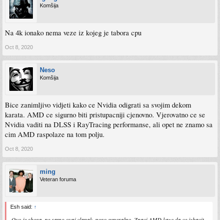
Komšija
Na 4k ionako nema veze iz kojeg je tabora cpu
Oct 8, 2020
Neso
Komšija
Bice zanimljivo vidjeti kako ce Nvidia odigrati sa svojim dekom
karata. AMD ce sigurno biti pristupacniji cjenovno. Vjerovatno ce se
Nvidia vaditi na DLSS i RayTracing performanse, ali opet ne znamo sa
cim AMD raspolaze na tom polju.
Oct 8, 2020
ming
Veteran foruma
Esh said:
↑
Ovo je shega, ne samo ovaj clanak, nego generalno. Znaci AMD kaze da ce izbacit