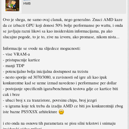
HWB
Ovo je shega, ne samo ovaj clanak, nego generalno. Znaci AMD kaze
da ce izbacit GPU koji donosi 50% bolje performanse po wattu, i onda
se javljaju razni likovi sa kao insiderskim informacijama, pa ako
slucajno pogode, to je to, zive na izvoru, ako promase, nikom nista...
Informacije se svode na slijedece mogucnosti:
- vise VRAM-a
- pristupacnije kartice
- manji TDP
- potencijalno bolja inicijalna dostupnost na trzistu
- nesto sporije od 3070/3080, u zavisnosti od igre ali kao ipak
konkurentne kad se uzme izmad navedeno i performanse per dollar
- postojanje specificnih igara/benchmark testova gdje ce kartice biti
cak i brze
- ubaci broj x za tranzistore, povrsinu chipa, broj jezgri
- u igrama koje tek treba da izadju AMD ce biti jos konkurentniji zbog
iste bazne PS5/XSX arhitekture
i eto onda na osnovu tih parametara se pisu silni tekstovi i snimaju
insiderski video prilozi.