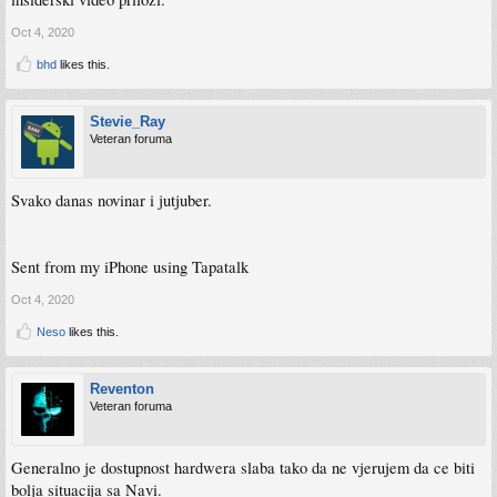
Oct 4, 2020
bhd
likes this.
Stevie_Ray
Veteran foruma
Svako danas novinar i jutjuber.
Sent from my iPhone using Tapatalk
Oct 4, 2020
Neso
likes this.
Reventon
Veteran foruma
Generalno je dostupnost hardwera slaba tako da ne vjerujem da ce biti
bolja situacija sa Navi.