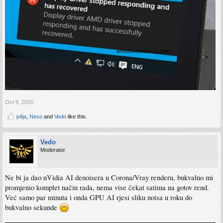
Oct 9, 2020
p4ja
,
Neso
and
Vedo
like this.
Vedo
Moderator
Ne bi ja dao nVidia AI denoisera u Corona/Vray renderu, bukvalno mi
promjenio komplet način rada, nema vise čekat satima na gotov rend.
Već samo par minuta i onda GPU AI rjesi sliku noisa u roku do
bukvalno sekunde