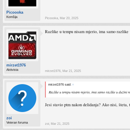
Picoooka
Komšija
Picoooka
,
Mar 20, 2025
Razlike u tempu nisam mjerio, ima samo razlike u
mirzet1976
Aktivista
mirzet1976
,
Mar 21, 2025
mirzet1976 said:
↑
Razlike u tempu nisam mjerio, ima samo razlike u dužini ma
Jesi stavio ptm nakon delidanja? Ako nisi, šteta, t
zoi
Veteran foruma
zoi
,
Mar 21, 2025