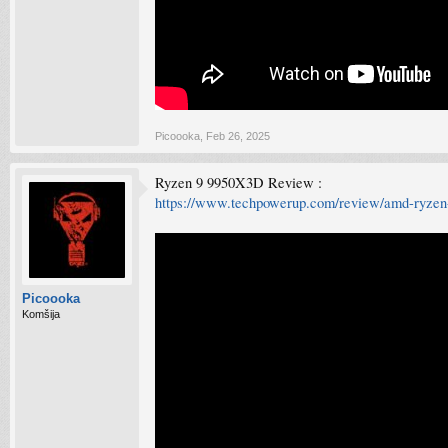
Picoooka
,
Feb 26, 2025
Ryzen 9 9950X3D Review :
https://www.techpowerup.com/review/amd-ryzen
Picoooka
Komšija