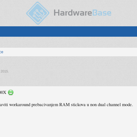
ice
, 2015
.
700X
apraviti workaround prebacivanjem RAM stickova u non dual channel mode.