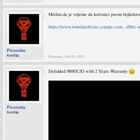
Mislim da je vrijeme da korisnici pocnu bojkotov
https://www.tomshardware.com/pc-com...dM
Picoooka
Komšija
Picoooka
,
Feb 24, 2025
Delidded 9800X3D with 2 Years Warranty
Picoooka
Komšija