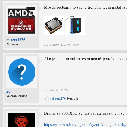
Možda probam i to sad je trenutno tečni metal 
mirzet1976
Aktivista
mirzet1976
,
Mar 22, 2025
Ako je tečni metal nanesen nemaš potrebe onda 
zoi
,
Mar 22, 2025
zoi
Veteran foruma
mirzet1976
likes this.
Drama sa 9800X3D se nastavlja,a prijavljeni su 
https://en.overclocking.com/ryzen-7...-lgn