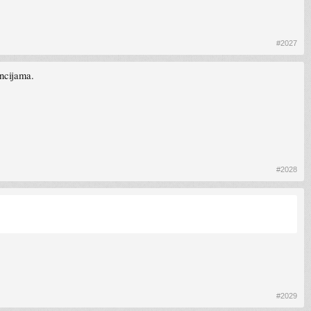
#2027
encijama.
#2028
#2029