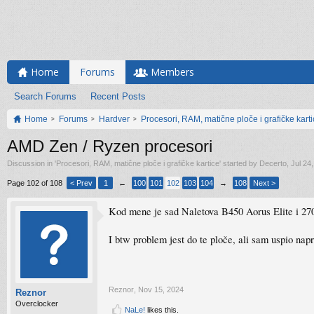
Home
Forums
Members
Search Forums
Recent Posts
Home
Forums
Hardver
Procesori, RAM, matične ploče i grafičke kart
AMD Zen / Ryzen procesori
Discussion in '
Procesori, RAM, matične ploče i grafičke kartice
' started by
Decerto
,
Jul 24
Page 102 of 108
< Prev
1
←
100
101
102
103
104
→
108
Next >
Kod mene je sad Naletova B450 Aorus Elite i 2
I btw problem jest do te ploče, ali sam uspio n
Reznor
,
Nov 15, 2024
Reznor
Overclocker
NaLe!
likes this.