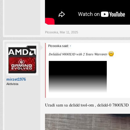
Picoooka
,
Mar 11, 2025
Picoooka said:
↑
Delidded 9800X3D with 2 Years Warranty
mirzet1976
Aktivista
Uradi sam sa delidd tool-om , delidd-0 7800X3D