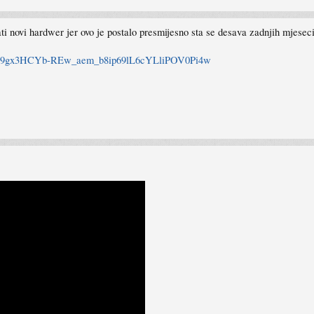
ati novi hardwer jer ovo je postalo presmijesno sta se desava zadnjih mjese
rc-u9gx3HCYb-REw_aem_b8ip69lL6cYLliPOV0Pi4w