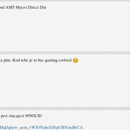
ispod AM5 Mycro Direct Die
za ptm. Kod tebe je to bas gaming evolved
i prvi slucajevi 9950X3D
50tqBqJHqDghzw_aem_r-WX9TabeSJNpUBNAoBrCA