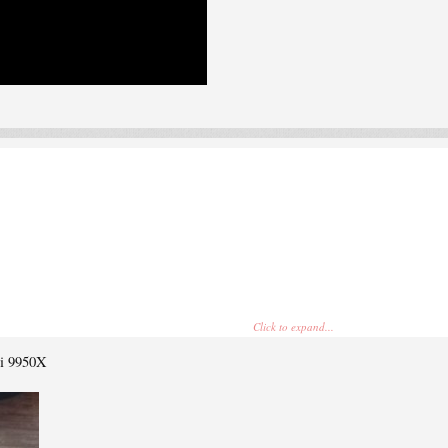
Click to expand...
 i 9950X