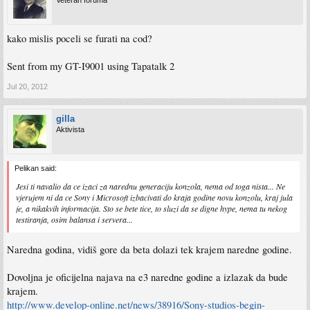
Veteran foruma
kako mislis poceli se furati na cod?
Sent from my GT-I9001 using Tapatalk 2
Jul 20, 2012
gilla
Aktivista
Pelikan said:
Jesi ti navalio da ce izaci za narednu generaciju konzola, nema od toga nista... Ne
vjerujem ni da ce Sony i Microsoft izbacivati do kraja godine novu konzolu, kraj jula
je, a nikakvih informacija. Sto se bete tice, to sluzi da se digne hype, nema tu nekog
testiranja, osim balansa i servera...
Naredna godina, vidiš gore da beta dolazi tek krajem naredne godine.
Dovoljna je oficijelna najava na e3 naredne godine a izlazak da bude
krajem.
http://www.develop-online.net/news/38916/Sony-studios-begin-