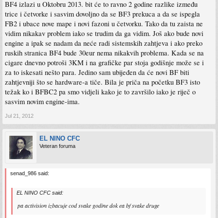
BF4 izlazi u Oktobru 2013. bit će to ravno 2 godine razlike između
trice i četvorke i sasvim dovoljno da se BF3 prekuca a da se ispegla
FB2 i ubace nove mape i novi fazoni u četvorku. Tako da tu zaista ne
vidim nikakav problem iako se trudim da ga vidim. Još ako bude novi
engine a ipak se nadam da neće radi sistemskih zahtjeva i ako preko
ruskih stranica BF4 bude 30eur nema nikakvih problema. Kada se na
cigare dnevno potroši 3KM i na grafičke par stoja godišnje može se i
za to iskesati nešto para. Jedino sam ubijeđen da će novi BF biti
zahtjevniji što se hardware-a tiče. Bila je priča na početku BF3 isto
težak ko i BFBC2 pa smo vidjeli kako je to završilo iako je riječ o
sasvim novim engine-ima.
Jul 21, 2012
EL NINO CFC
Veteran foruma
senad_986 said:
EL NINO CFC said:
pa activision izbacuje cod svake godine dok ea bf svake druge