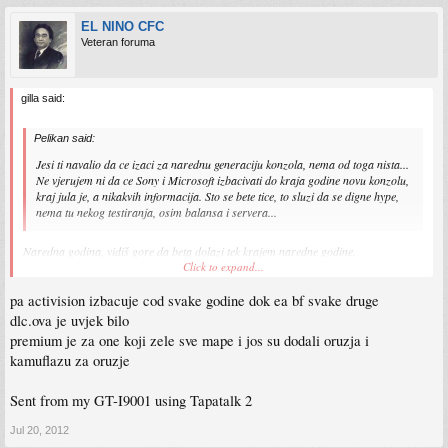
EL NINO CFC
Veteran foruma
gilla said:
Pelikan said:
Jesi ti navalio da ce izaci za narednu generaciju konzola, nema od toga nista...
Ne vjerujem ni da ce Sony i Microsoft izbacivati do kraja godine novu konzolu,
kraj jula je, a nikakvih informacija. Sto se bete tice, to sluzi da se digne hype,
nema tu nekog testiranja, osim balansa i servera...
Naredna godina, vidiš gore da beta dolazi tek krajem naredne godine.
Click to expand...
Dovoljna je oficijelna najava na e3 naredne godine a izlazak da bude krajem.
http://www.develop-online.net/news/38916/Sony-studios-begin-PlayStation-4-
pa activision izbacuje cod svake godine dok ea bf svake druge
projects
dlc.ova je uvjek bilo
premium je za one koji zele sve mape i jos su dodali oruzja i
Epic također ima pre alpha kitove za novi box, ako sami ne lažu.
kamuflazu za oruzje
@ torres
Sent from my GT-I9001 using Tapatalk 2
Pa i jesu uzeli "fazon" coda, a i očito im dobro ide.
Cod dolazi svake godine, dok ea fura moh/bf da se smjenjuju.
Jul 20, 2012
Evo počeli su sa ovim premiumom, kao onaj elit, već imaju 1 million