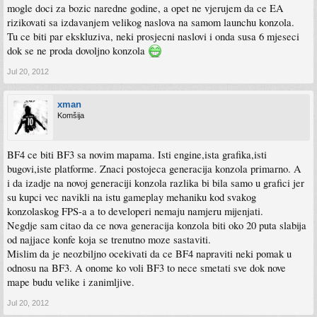
mogle doci za bozic naredne godine, a opet ne vjerujem da ce EA
rizikovati sa izdavanjem velikog naslova na samom launchu konzola.
Tu ce biti par ekskluziva, neki prosjecni naslovi i onda susa 6 mjeseci
dok se ne proda dovoljno konzola
Jul 20, 2012
xman
Komšija
BF4 ce biti BF3 sa novim mapama. Isti engine,ista grafika,isti
bugovi,iste platforme. Znaci postojeca generacija konzola primarno. A
i da izadje na novoj generaciji konzola razlika bi bila samo u grafici jer
su kupci vec navikli na istu gameplay mehaniku kod svakog
konzolaskog FPS-a a to developeri nemaju namjeru mijenjati.
Negdje sam citao da ce nova generacija konzola biti oko 20 puta slabija
od najjace konfe koja se trenutno moze sastaviti.
Mislim da je neozbiljno ocekivati da ce BF4 napraviti neki pomak u
odnosu na BF3. A onome ko voli BF3 to nece smetati sve dok nove
mape budu velike i zanimljive.
Jul 20, 2012