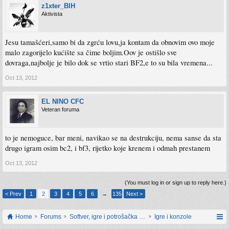
z1xter_BIH
Aktivista
Jesu tamašćeri,samo bi da zgrću lovu,ja kontam da obnovim ovo moje
malo zagorijelo kućište sa čime boljim.Oov je ostišlo sve
dovraga,najbolje je bilo dok se vrtio stari BF2,e to su bila vremena...
Oct 13, 2012
EL NINO CFC
Veteran foruma
to je nemoguce, bar meni, navikao se na destrukciju, nema sanse da sta
drugo igram osim bc2, i bf3, rijetko koje krenem i odmah prestanem
Oct 13, 2012
(You must log in or sign up to reply here.)
< Prev
1
2
3
4
5
6
→
135
Next >
Home
Forums
Softver, igre i potrošačka elektronika
Igre i konzole