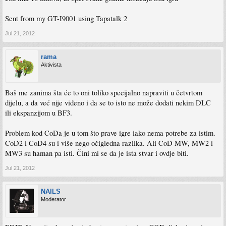
Sent from my GT-I9001 using Tapatalk 2
Jul 21, 2012
rama
Aktivista
Baš me zanima šta će to oni toliko specijalno napraviti u četvrtom
dijelu, a da već nije viđeno i da se to isto ne može dodati nekim DLC
ili ekspanzijom u BF3.
Problem kod CoDa je u tom što prave igre iako nema potrebe za istim.
CoD2 i CoD4 su i više nego očigledna razlika. Ali CoD MW, MW2 i
MW3 su haman pa isti. Čini mi se da je ista stvar i ovdje biti.
Jul 21, 2012
NAILS
Moderator