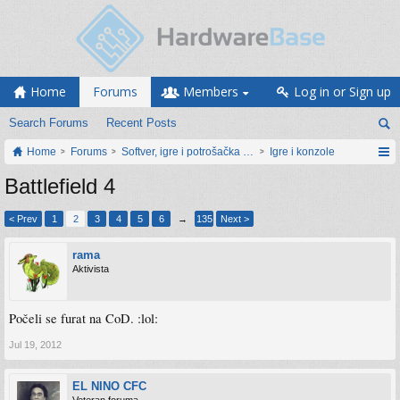
Home
Forums
Members
Log in or Sign up
Search Forums
Recent Posts
Home
Forums
Softver, igre i potrošačka elektronika
Igre i konzole
Battlefield 4
< Prev
1
2
3
4
5
6
→
135
Next >
rama
Aktivista
Počeli se furat na CoD. :lol:
Jul 19, 2012
EL NINO CFC