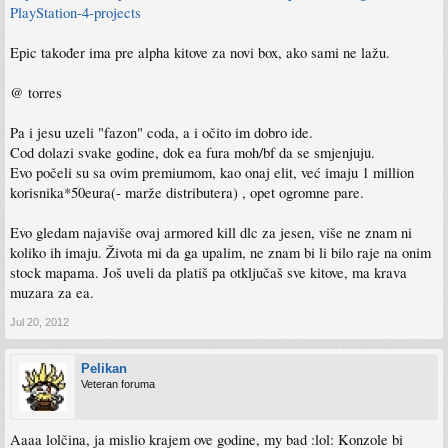
PlayStation-4-projects
Epic također ima pre alpha kitove za novi box, ako sami ne lažu.
@ torres
Pa i jesu uzeli "fazon" coda, a i očito im dobro ide.
Cod dolazi svake godine, dok ea fura moh/bf da se smjenjuju.
Evo počeli su sa ovim premiumom, kao onaj elit, već imaju 1 million
korisnika*50eura(- marže distributera) , opet ogromne pare.
Evo gledam najaviše ovaj armored kill dlc za jesen, više ne znam ni
koliko ih imaju. Života mi da ga upalim, ne znam bi li bilo raje na onim
stock mapama. Još uveli da platiš pa otključaš sve kitove, ma krava
muzara za ea.
Jul 20, 2012
Pelikan
Veteran foruma
Aaaa lolčina, ja mislio krajem ove godine, my bad :lol: Konzole bi