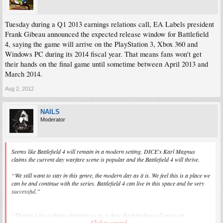
Tuesday during a Q1 2013 earnings relations call, EA Labels president
Frank Gibeau announced the expected release window for Battlefield
4, saying the game will arrive on the PlayStation 3, Xbox 360 and
Windows PC during its 2014 fiscal year. That means fans won't get
their hands on the final game until sometime between April 2013 and
March 2014.
Aug 2, 2012
NAILS
Moderator
Seems like Battlefield 4 will remain in a modern setting. DICE's Karl Magnus
claims the current day warfare scene is popular and the Battlefield 4 will thrive.
“We still want to stay in this genre, the modern day as it is. We feel this is a place we
can be and continue with the series. Battlefield 4 can live in this space and be very
successful.”
“There’s a lot of things inspiring us as to how the franchise will move on.
Click to expand...
Everything from fans’ feedback, to market research and, of course, what we want to