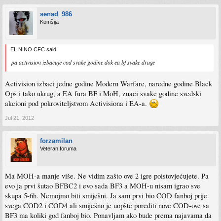
korisnika*50eura(- marže distributera) , opet ogromne pare.
senad_986
Evo gledam najaviše ovaj armored kill dlc za jesen, više ne znam ni koliko ih imaju.
Komšija
Života mi da ga upalim, ne znam bi li bilo raje na onim stock mapama. Još uveli da
platiš pa otključaš sve kitove, ma krava muzara za ea.
EL NINO CFC said:
pa activision izbacuje cod svake godine dok ea bf svake druge
Activision izbaci jedne godine Modern Warfare, naredne godine Black
Ops i tako ukrug, a EA fura BF i MoH, znaci svake godine svedski
akcioni pod pokroviteljstvom Activisiona i EA-a.
Jul 21, 2012
forzamilan
Veteran foruma
Ma MOH-a manje više. Ne vidim zašto ove 2 igre poistovjećujete. Pa
evo ja prvi šutao BFBC2 i evo sada BF3 a MOH-u nisam igrao sve
skupa 5-6h. Nemojmo biti smiješni. Ja sam prvi bio COD fanboj prije
svega COD2 i COD4 ali smiješno je uopšte porediti nove COD-ove sa
BF3 ma koliki god fanboj bio. Ponavljam ako bude prema najavama da