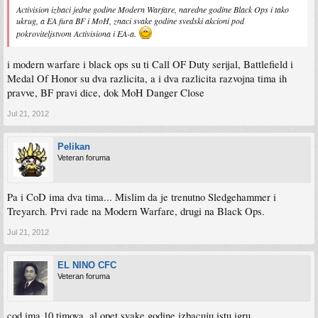
Activision izbaci jedne godine Modern Warfare, naredne godine Black Ops i tako
ukrug, a EA fura BF i MoH, znaci svake godine svedski akcioni pod
pokroviteljstvom Activisiona i EA-a.
i modern warfare i black ops su ti Call OF Duty serijal, Battlefield i
Medal Of Honor su dva razlicita, a i dva razlicita razvojna tima ih
pravve, BF pravi dice, dok MoH Danger Close
Jul 21, 2012
Pelikan
Veteran foruma
Pa i CoD ima dva tima... Mislim da je trenutno Sledgehammer i
Treyarch. Prvi rade na Modern Warfare, drugi na Black Ops.
Jul 21, 2012
EL NINO CFC
Veteran foruma
cod ima 10 timova, al opet svake godine izbacuju istu igru