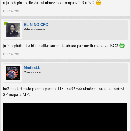
a ja bih platio dlc da mi ubace pola mapa s bf3 u bc2
Oct 14, 2013
EL NINO CFC
Veteran foruma
ja bih platio dlc bilo koliko samo da ubace par novih mapa za BC2
Oct 14, 2013
MadbaLL
Overclocker
bc2 moderi rade punom parom, f18 i su39 već ubačeni, rade se portovi
SP mapa u MP: