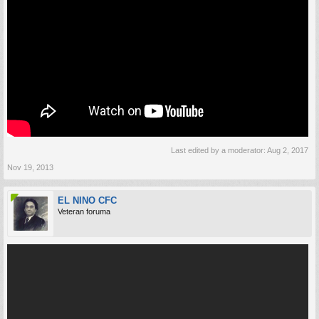
Last edited by a moderator:
Aug 2, 2017
Nov 19, 2013
EL NINO CFC
Veteran foruma