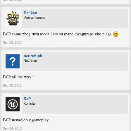
Pelikan
Veteran foruma
BC2 samo zbog rush moda i sto su mape dizajnirane oko njega
Sep 23, 2013
neurofunk
Novi član
BC2 all the way !
Sep 23, 2013
RaP
Komšija
BC2 nenadjebiv gameplay
Sep 24, 2013