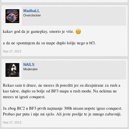
MadbaLL
Overclocker
kakav god da je gameplay, smorio je više.
a da ne spominjem da su mape duplo lošije nego u bf3.
Sep 27, 2013
NAILS
Moderator
Rekao sam ti druze, ne mozes ih porediti jer su dizajnirane za rush a
kao takve, duplo su bolje od BF3 mapa u rush modu. Na nekima ne
mozes ni igrati conquest.
Ja zbog BC2 u BF3 prvih najmanje 300h nisam uopste igrao conquest.
Probao par puta i nije mi sjelo. Ali jeste poslije te je mnogo zabavniji.
Sep 27, 2013