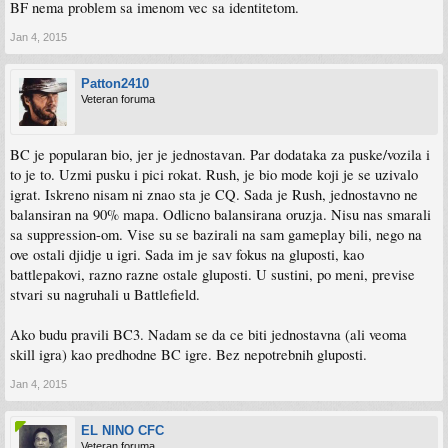
BF nema problem sa imenom vec sa identitetom.
Jan 4, 2015
Patton2410
Veteran foruma
BC je popularan bio, jer je jednostavan. Par dodataka za puske/vozila i
to je to. Uzmi pusku i pici rokat. Rush, je bio mode koji je se uzivalo
igrat. Iskreno nisam ni znao sta je CQ. Sada je Rush, jednostavno ne
balansiran na 90% mapa. Odlicno balansirana oruzja. Nisu nas smarali
sa suppression-om. Vise su se bazirali na sam gameplay bili, nego na
ove ostali djidje u igri. Sada im je sav fokus na gluposti, kao
battlepakovi, razno razne ostale gluposti. U sustini, po meni, previse
stvari su nagruhali u Battlefield.
Ako budu pravili BC3. Nadam se da ce biti jednostavna (ali veoma
skill igra) kao predhodne BC igre. Bez nepotrebnih gluposti.
Jan 4, 2015
EL NINO CFC
Veteran foruma