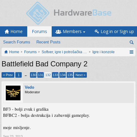
Home
Forums
Members
Log in or Sign up
Search Forums
Recent Posts
Home
Forums
Softver, igre i potrošačka elektronika
Igre i konzole
Battlefield Bad Company 2
< Prev
1
←
130
131
132
133
134
135
Next >
Vedo
Moderator
BF3 - bolji zvuk i grafika
BFBC2 - bolja destrukcija i zabavniji gameplay.
moje misljenje.
Sep 23, 2013