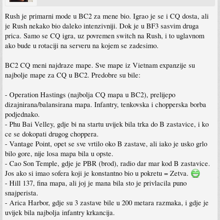
Rush je primarni mode u BC2 za mene bio. Igrao je se i CQ dosta, ali
je Rush nekako bio daleko intenzivniji. Dok je u BF3 sasvim druga
prica. Samo se CQ igra, uz povremen switch na Rush, i to uglavnom
ako bude u rotaciji na serveru na kojem se zadesimo.
BC2 CQ meni najdraze mape. Sve mape iz Vietnam expanzije su
najbolje mape za CQ u BC2. Predobre su bile:
- Operation Hastings (najbolja CQ mapa u BC2), prelijepo
dizajnirana/balansirana mapa. Infantry, tenkovska i chopperska borba
podjednako.
- Phu Bai Velley, gdje bi na startu uvijek bila trka do B zastavice, i ko
ce se dokopati drugog choppera.
- Vantage Point, opet se sve vrtilo oko B zastave, ali iako je usko grlo
bilo gore, nije losa mapa bila u opste.
- Cao Son Temple, gdje je PBR (brod), radio dar mar kod B zastavice.
Jos ako si imao sofera koji je konstantno bio u pokretu = Zetva.
- Hill 137, fina mapa, ali joj je mana bila sto je privlacila puno
snajperista.
- Arica Harbor, gdje su 3 zastave bile u 200 metara razmaka, i gdje je
uvijek bila najbolja infantry krkancija.