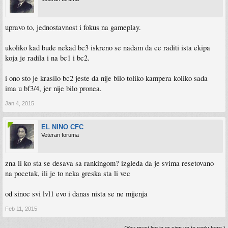
upravo to, jednostavnost i fokus na gameplay.
ukoliko kad bude nekad bc3 iskreno se nadam da ce raditi ista ekipa
koja je radila i na bc1 i bc2.
i ono sto je krasilo bc2 jeste da nije bilo toliko kampera koliko sada
ima u bf3/4, jer nije bilo pronea.
Jan 4, 2015
EL NINO CFC
Veteran foruma
zna li ko sta se desava sa rankingom? izgleda da je svima resetovano
na pocetak, ili je to neka greska sta li vec
od sinoc svi lvl1 evo i danas nista se ne mijenja
Feb 11, 2015