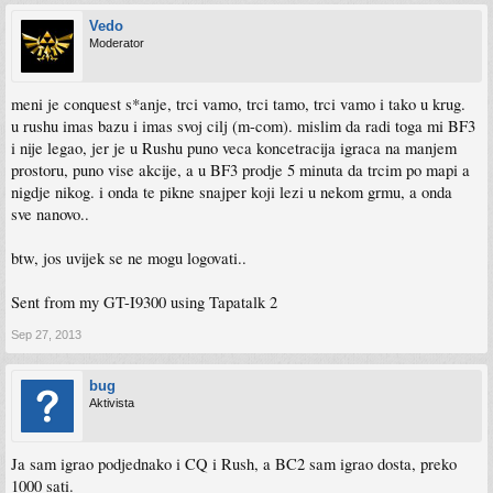
Vedo
Moderator
meni je conquest s*anje, trci vamo, trci tamo, trci vamo i tako u krug.
u rushu imas bazu i imas svoj cilj (m-com). mislim da radi toga mi BF3
i nije legao, jer je u Rushu puno veca koncetracija igraca na manjem
prostoru, puno vise akcije, a u BF3 prodje 5 minuta da trcim po mapi a
nigdje nikog. i onda te pikne snajper koji lezi u nekom grmu, a onda
sve nanovo..
btw, jos uvijek se ne mogu logovati..
Sent from my GT-I9300 using Tapatalk 2
Sep 27, 2013
bug
Aktivista
Ja sam igrao podjednako i CQ i Rush, a BC2 sam igrao dosta, preko
1000 sati.