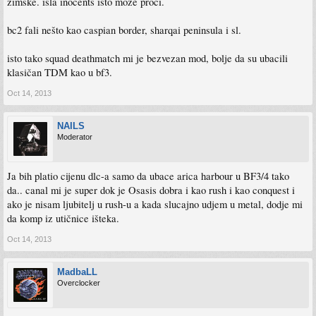
zimske. isla inocents isto može proći.
bc2 fali nešto kao caspian border, sharqai peninsula i sl.
isto tako squad deathmatch mi je bezvezan mod, bolje da su ubacili
klasičan TDM kao u bf3.
Oct 14, 2013
NAILS
Moderator
Ja bih platio cijenu dlc-a samo da ubace arica harbour u BF3/4 tako
da.. canal mi je super dok je Osasis dobra i kao rush i kao conquest i
ako je nisam ljubitelj u rush-u a kada slucajno udjem u metal, dodje mi
da komp iz utičnice išteka.
Oct 14, 2013
MadbaLL
Overclocker