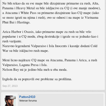
Ne bih rekao da su sve mape bile dizajnirane primarno za rush, Alta,
Panama i Heavy Metal su bile iskljucivo za CQ (i ove manje modove),
a Atacama i White Pass su primarno dizajnirane kao CQ mape (iako
se moze igrati na njima i rush), ovo se odnosi i na mape iz Vietnama
Phui Bai i Hastings.
Arica Harbor i Osasis, iako primarno mape za rush su bile vrlo
popularne i u CQ modu, zbog destrukcije i igrale su se jednako kao i
rush varijante.
Naravno legendarni Valparaiso i Isla Inocents i kasnije dodani Cold
War su bile iskljucivo rush mape.
Meni licno najdraze CQ mape su Atacama, Panama i Arica, a rush
Valparaiso, Laguna Presa i Isla.
Nelson Bay mi je jedino bila meh u oba moda.
Izgleda da su popravili ove probleme sa profilima.
Sep 27, 2013
Patton2410
Veteran foruma