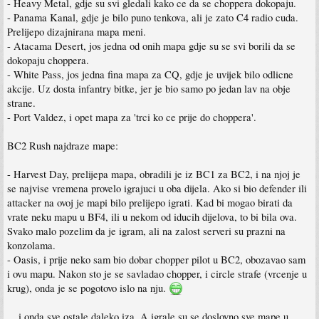
- Heavy Metal, gdje su svi gledali kako ce da se choppera dokopaju.
- Panama Kanal, gdje je bilo puno tenkova, ali je zato C4 radio cuda.
Prelijepo dizajnirana mapa meni.
- Atacama Desert, jos jedna od onih mapa gdje su se svi borili da se
dokopaju choppera.
- White Pass, jos jedna fina mapa za CQ, gdje je uvijek bilo odlicne
akcije. Uz dosta infantry bitke, jer je bio samo po jedan lav na obje
strane.
- Port Valdez, i opet mapa za 'trci ko ce prije do choppera'.
BC2 Rush najdraze mape:
- Harvest Day, prelijepa mapa, obradili je iz BC1 za BC2, i na njoj je
se najvise vremena provelo igrajuci u oba dijela. Ako si bio defender ili
attacker na ovoj je mapi bilo prelijepo igrati. Kad bi mogao birati da
vrate neku mapu u BF4, ili u nekom od iducih dijelova, to bi bila ova.
Svako malo pozelim da je igram, ali na zalost serveri su prazni na
konzolama.
- Oasis, i prije neko sam bio dobar chopper pilot u BC2, obozavao sam
i ovu mapu. Nakon sto je se savladao chopper, i circle strafe (vrcenje u
krug), onda je se pogotovo islo na nju.
... i onda sve ostale daleko iza. A igrale su se doslovno sve mape u