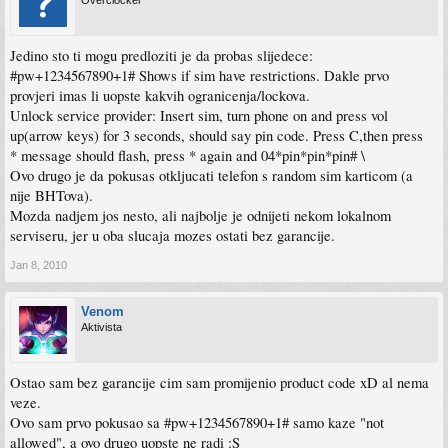
Overclocker
Jedino sto ti mogu predloziti je da probas slijedece:
#pw+1234567890+1# Shows if sim have restrictions. Dakle prvo
provjeri imas li uopste kakvih ogranicenja/lockova.
Unlock service provider: Insert sim, turn phone on and press vol
up(arrow keys) for 3 seconds, should say pin code. Press C,then press
* message should flash, press * again and 04*pin*pin*pin# \
Ovo drugo je da pokusas otkljucati telefon s random sim karticom (a
nije BHTova).
Mozda nadjem jos nesto, ali najbolje je odnijeti nekom lokalnom
serviseru, jer u oba slucaja mozes ostati bez garancije.
Jan 8, 2010
Venom
Aktivista
Ostao sam bez garancije cim sam promijenio product code xD al nema
veze.
Ovo sam prvo pokusao sa #pw+1234567890+1# samo kaze "not
allowed", a ovo drugo uopste ne radi :S