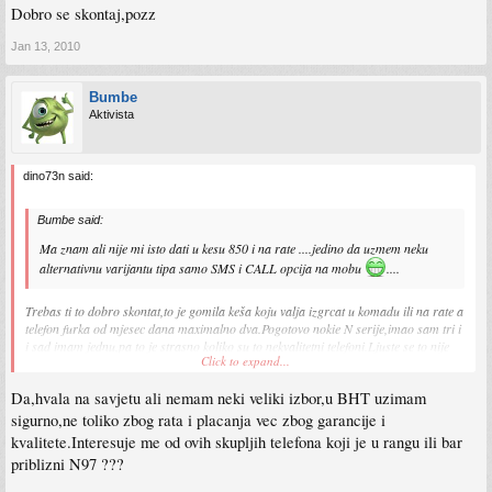
Dobro se skontaj,pozz
Jan 13, 2010
Bumbe
Aktivista
dino73n said:
Bumbe said:
Ma znam ali nije mi isto dati u kesu 850 i na rate ....jedino da uzmem neku
alternativnu varijantu tipa samo SMS i CALL opcija na mobu
....
Trebas ti to dobro skontat,to je gomila keša koju valja izgrcat u komadu ili na rate a
telefon furka od mjesec dana maximalno dva.Pogotovo nokie N serije,imao sam tri i
i sad imam jednu,pa to je strasno koliko su to nekvalitetni telefoni.Ljuste se to nije
Click to expand...
normalno.Cim je to ofarbana plastika to se mora oguliti prije ili kasnije.
Da,hvala na savjetu ali nemam neki veliki izbor,u BHT uzimam
Ja sam se tako zapalio za n73 kad je izasla.Uh kako sam samo potrosio 1000km na
nju,prosle su tri i po godine od tad a i sad me dusa boli za tolikim parama a telefon
sigurno,ne toliko zbog rata i placanja vec zbog garancije i
sam zaboravio kao da ga nikad nisam ni imao.
kvalitete.Interesuje me od ovih skupljih telefona koji je u rangu ili bar
priblizni N97 ???
Dobro se skontaj,pozz