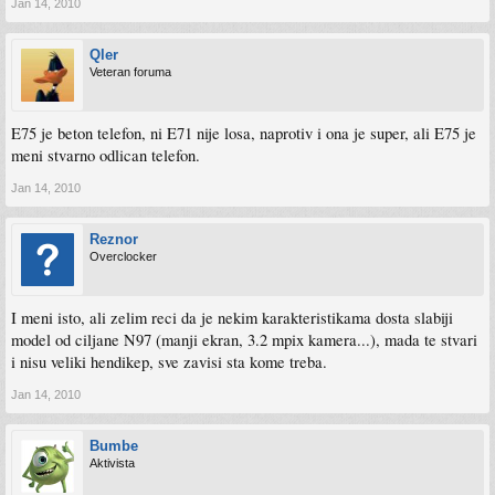
Jan 14, 2010
Qler
Veteran foruma
E75 je beton telefon, ni E71 nije losa, naprotiv i ona je super, ali E75 je
meni stvarno odlican telefon.
Jan 14, 2010
Reznor
Overclocker
I meni isto, ali zelim reci da je nekim karakteristikama dosta slabiji
model od ciljane N97 (manji ekran, 3.2 mpix kamera...), mada te stvari
i nisu veliki hendikep, sve zavisi sta kome treba.
Jan 14, 2010
Bumbe
Aktivista