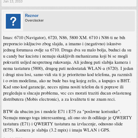
Jan 13, 2010
Reznor
Overclocker
Imas: 6710 (Navigator), 6720, N86, 5800 XM. 6710 i N86 ti ne bih
preporucio iskljucivo zbog slajda, a imamo i (negativno) iskustvo
jednog forumasa ovdje sa 6710. Druga dva su malo bolja, buduci da su
u candy bar kucistu i nemaju skakljivih mehanizama koji bi se mogli
pokvariti usljed nespretnog rukovanja. Ali jednog pati slabija kamera i
nema tastaturu (5800), drugog pati nedostatak WLAN-a (6720). I jedan
i drugi nisu losi, samo vidi sta ti je prioritetno kod telefona, pa razmisli
i o ovim modelima, ako ne bude bas tog kojeg zelis, a kupujes u BHT.
Kad smo kod garancije, neces njima nositi telefon da ti poprave ili
pregledaju u slucaju problema, vec ces morati traziti ducan ovlastenog
distributera (Mobis electronic), a za kvalitetu ti ne znam reci.
BTW da ubacim jos i modele E71 i E75 za "poslovne korisnike".
Nemaju mnogo toga interesantnog, ali ono sto ih odlikuje je QWERTY
tastatura (E71) i QWERTY tastatura na izvlacenje, odnosno slide
(E75). Kamera je slabija (3.2 mpix) i imaju WLAN i GPS.