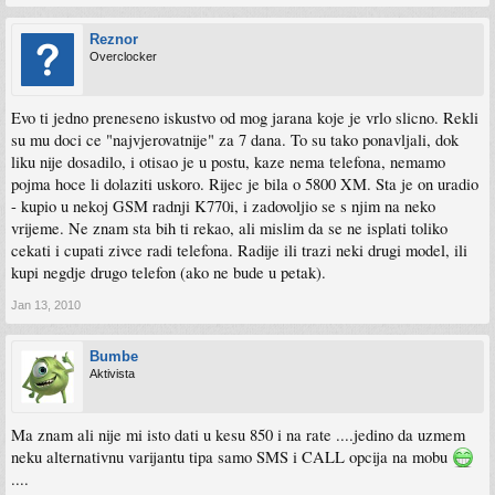
Reznor
Overclocker
Evo ti jedno preneseno iskustvo od mog jarana koje je vrlo slicno. Rekli
su mu doci ce "najvjerovatnije" za 7 dana. To su tako ponavljali, dok
liku nije dosadilo, i otisao je u postu, kaze nema telefona, nemamo
pojma hoce li dolaziti uskoro. Rijec je bila o 5800 XM. Sta je on uradio
- kupio u nekoj GSM radnji K770i, i zadovoljio se s njim na neko
vrijeme. Ne znam sta bih ti rekao, ali mislim da se ne isplati toliko
cekati i cupati zivce radi telefona. Radije ili trazi neki drugi model, ili
kupi negdje drugo telefon (ako ne bude u petak).
Jan 13, 2010
Bumbe
Aktivista
Ma znam ali nije mi isto dati u kesu 850 i na rate ....jedino da uzmem
neku alternativnu varijantu tipa samo SMS i CALL opcija na mobu
....