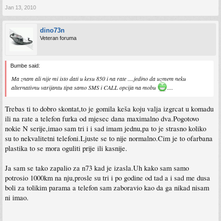
Jan 13, 2010
dino73n
Veteran foruma
Bumbe said:
Ma znam ali nije mi isto dati u kesu 850 i na rate ....jedino da uzmem neku
alternativnu varijantu tipa samo SMS i CALL opcija na mobu
....
Trebas ti to dobro skontat,to je gomila keša koju valja izgrcat u komadu
ili na rate a telefon furka od mjesec dana maximalno dva.Pogotovo
nokie N serije,imao sam tri i i sad imam jednu,pa to je strasno koliko
su to nekvalitetni telefoni.Ljuste se to nije normalno.Cim je to ofarbana
plastika to se mora oguliti prije ili kasnije.
Ja sam se tako zapalio za n73 kad je izasla.Uh kako sam samo
potrosio 1000km na nju,prosle su tri i po godine od tad a i sad me dusa
boli za tolikim parama a telefon sam zaboravio kao da ga nikad nisam
ni imao.