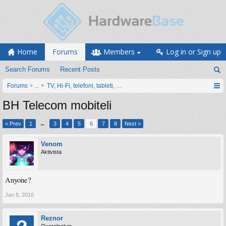
Home
Forums
Members
Log in or Sign up
Search Forums
Recent Posts
Forums
...
TV, Hi-Fi, telefoni, tableti, satovi, IoT oprema
BH Telecom mobiteli
< Prev
1
←
3
4
5
6
7
8
Next >
Venom
Aktivista
Anyone?
Jan 8, 2010
Reznor