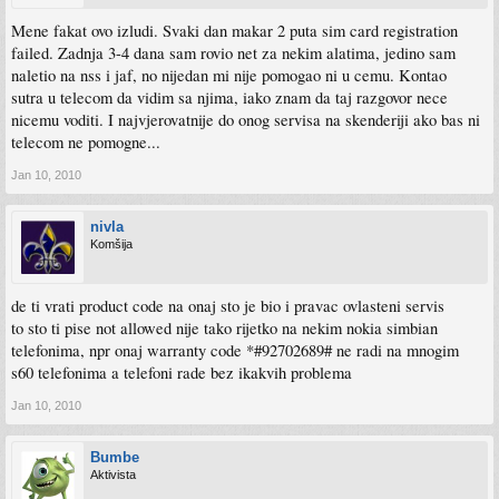
Mene fakat ovo izludi. Svaki dan makar 2 puta sim card registration
failed. Zadnja 3-4 dana sam rovio net za nekim alatima, jedino sam
naletio na nss i jaf, no nijedan mi nije pomogao ni u cemu. Kontao
sutra u telecom da vidim sa njima, iako znam da taj razgovor nece
nicemu voditi. I najvjerovatnije do onog servisa na skenderiji ako bas ni
telecom ne pomogne...
Jan 10, 2010
nivla
Komšija
de ti vrati product code na onaj sto je bio i pravac ovlasteni servis
to sto ti pise not allowed nije tako rijetko na nekim nokia simbian
telefonima, npr onaj warranty code *#92702689# ne radi na mnogim
s60 telefonima a telefoni rade bez ikakvih problema
Jan 10, 2010
Bumbe
Aktivista