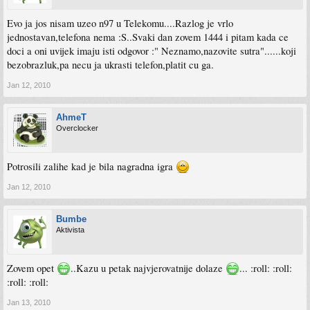
Evo ja jos nisam uzeo n97 u Telekomu....Razlog je vrlo
jednostavan,telefona nema :S..Svaki dan zovem 1444 i pitam kada ce
doci a oni uvijek imaju isti odgovor :" Neznamo,nazovite sutra"......koji
bezobrazluk,pa necu ja ukrasti telefon,platit cu ga.
Jan 12, 2010
AhmeT
Overclocker
Potrosili zalihe kad je bila nagradna igra
Jan 12, 2010
Bumbe
Aktivista
Zovem opet
..Kazu u petak najvjerovatnije dolaze
... :roll: :roll:
:roll: :roll:
Jan 13, 2010