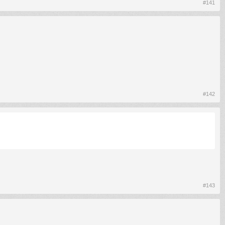
#141
#142
#143