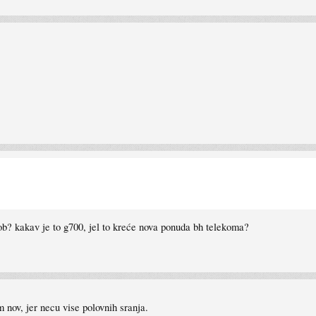
b? kakav je to g700, jel to kreće nova ponuda bh telekoma?
 nov, jer necu vise polovnih sranja.