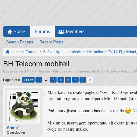
Home
Forums
Members
Search Forums
Recent Posts
Home
Forums
Softver, igre i potrošačka elektronika
TV, Hi-Fi, telefoni
BH Telecom mobiteli
Discussion in '
TV, Hi-Fi, telefoni, tableti, satovi, IoT oprema
' started by
ColdFire
,
Aug 18, 2
Page 8 of 8
< Prev
1
←
3
4
5
6
7
8
Mah, kada se ovako pogleda "sve", K550 vjerovatno
igru, od programa samo Operu Mini i Gmail (sto
Pod upravljivost ne znam bas na sta mislis
Nem
Mislim da nisam gore spomenuo, ali ekran je stvarn
AhmeT
ovdje se nazire malko.
Overclocker