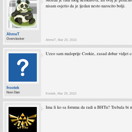
nisam osjetio da je ijedan nesto narocito bolji.
AhmeT
Overclocker
AhmeT
,
Mar 20, 2010
Uzeo sam maloprije Cookie, zasad dobar vidjet 
frootek
Novi član
frootek
,
Mar 29, 2010
Ima li ko sa foruma da radi u BHTu? Trebala bi 