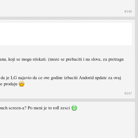
#146
nu, koji se mogu stiskati. (moze se prebaciti i na slova, za pretragu
 da je LG najavio da ce ove godine izbaciti Andorid update za ovaj
 ne prodaju
#147
ouch screen-a? Po meni je to rofl zesci