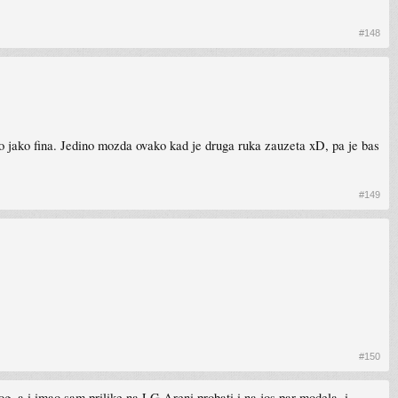
#148
avo jako fina. Jedino mozda ovako kad je druga ruka zauzeta xD, pa je bas
#149
#150
og, a i imao sam prilike na LG Areni probati i na jos par modela, i