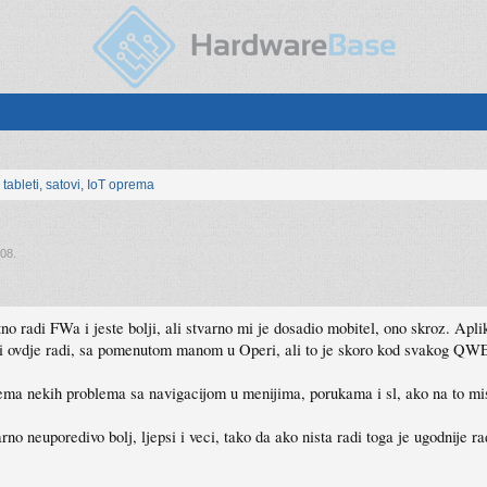
, tableti, satovi, IoT oprema
008
.
 radi FWa i jeste bolji, ali stvarno mi je dosadio mobitel, ono skroz. Aplik
 i ovdje radi, sa pomenutom manom u Operi, ali to je skoro kod svakog Q
a nekih problema sa navigacijom u menijima, porukama i sl, ako na to mis
o neuporedivo bolj, ljepsi i veci, tako da ako nista radi toga je ugodnije ra