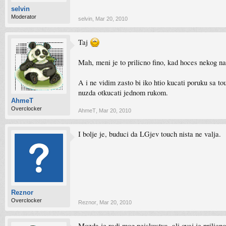
selvin
Moderator
selvin
,
Mar 20, 2010
Taj
Mah, meni je to prilicno fino, kad hoces nekog na
A i ne vidim zasto bi iko htio kucati poruku sa t
nuzda otkucati jednom rukom.
AhmeT
Overclocker
AhmeT
,
Mar 20, 2010
I bolje je, buduci da LGjev touch nista ne valja.
Reznor
Overclocker
Reznor
,
Mar 20, 2010
Mozda je radi mog neiskustva, ali ovaj je prilicn