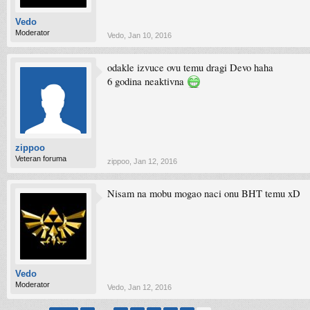
Vedo
Moderator
Vedo
,
Jan 10, 2016
odakle izvuce ovu temu dragi Devo haha
6 godina neaktivna
zippoo
Veteran foruma
zippoo
,
Jan 12, 2016
Nisam na mobu mogao naci onu BHT temu xD
Vedo
Moderator
Vedo
,
Jan 12, 2016