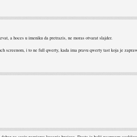
zvat, a hoces u imeniku da pretrazis, ne moras otvarat slajder.
ouch screenom, i to ne full qwerty, kada ima pravu qwerty tast koja je zapr
o dobar za svoju namjenu: kucanje brojeva. Dosta je bolji naspravm cookijev