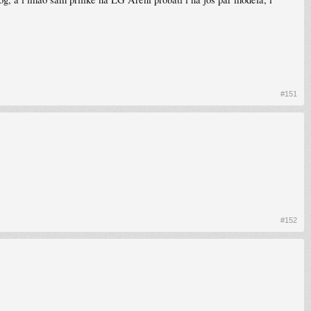
#151
#152