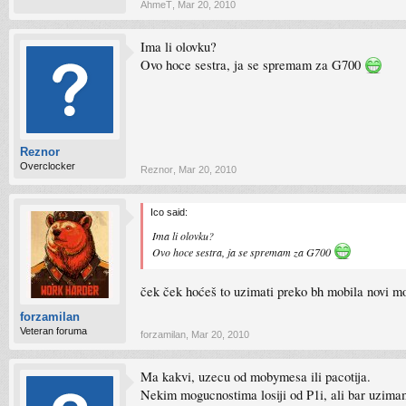
AhmeT
,
Mar 20, 2010
Ima li olovku?
Ovo hoce sestra, ja se spremam za G700
Reznor
Overclocker
Reznor
,
Mar 20, 2010
Ico said:
Ima li olovku?
Ovo hoce sestra, ja se spremam za G700
ček ček hoćeš to uzimati preko bh mobila novi mo
forzamilan
Veteran foruma
forzamilan
,
Mar 20, 2010
Ma kakvi, uzecu od mobymesa ili pacotija.
Nekim mogucnostima losiji od P1i, ali bar uzimam