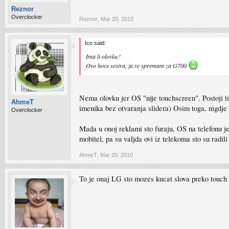
Reznor
Overclocker
Reznor
,
Mar 20, 2010
Ico said:
Ima li olovku?
Ovo hoce sestra, ja se spremam za G700
Nema olovku jer OS "nije touchscreen". Postoji tip
AhmeT
imenika bez otvaranja slidera) Osim toga, nigdje 
Overclocker
Mada u onoj reklami sto furaju, OS na telefonu j
mobitel, pa su valjda ovi iz telekoma sto su radil
AhmeT
,
Mar 20, 2010
To je onaj LG sto mozes kucat slova preko touch 