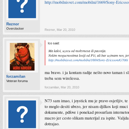
http://mobilnisvet.com/mobilni/1669/Sony-Ericss
Reznor
Overclocker
Reznor
,
Mar 20, 2010
Ico said:
Ma kakvi, uzecu od mobymesa ili pacotija.
Nekim mogucnostima losiji od P1i, ali bar uzimam nov, jer
http://mobilnisvet.com/mobilni/1669/Sony-Ericsson/G700i
ma bravo. i ja kontam radije nešto novo taman i sl
forzamilan
treba sem wirelessa.
Veteran foruma
forzamilan
,
Mar 20, 2010
N73 sam imao, i joystick mu je pravo osjetljiv, t
to moglo desiti ubrzo, jer nisam djilkos koji muc
dokumente, pdfove i ponekad prosurfam internetom
macro jer cesto slikam materijal za ispite. Valjda
dotrajao.