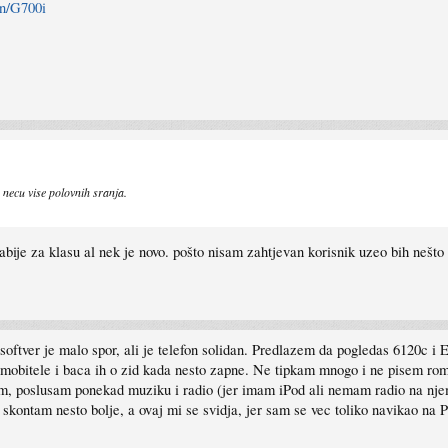
on/G700i
 necu vise polovnih sranja.
abije za klasu al nek je novo. pošto nisam zahtjevan korisnik uzeo bih nešto 
e softver je malo spor, ali je telefon solidan. Predlazem da pogledas 6120c 
i mobitele i baca ih o zid kada nesto zapne. Ne tipkam mnogo i ne pisem roma
, poslusam ponekad muziku i radio (jer imam iPod ali nemam radio na njemu)
 skontam nesto bolje, a ovaj mi se svidja, jer sam se vec toliko navikao na P