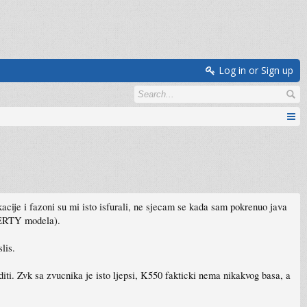
Log in or Sign up
acije i fazoni su mi isto isfurali, ne sjecam se kada sam pokrenuo java
WERTY modela).
lis.
diti. Zvk sa zvucnika je isto ljepsi, K550 fakticki nema nikakvog basa, a