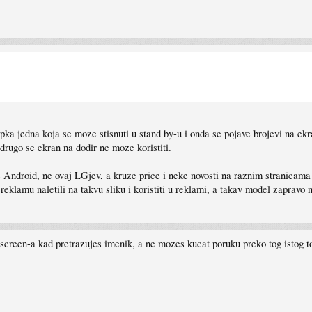
ka jedna koja se moze stisnuti u stand by-u i onda se pojave brojevi na ekra
drugo se ekran na dodir ne moze koristiti.
e Android, ne ovaj LGjev, a kruze price i neke novosti na raznim stranicama
i reklamu naletili na takvu sliku i koristiti u reklami, a takav model zapravo
screen-a kad pretrazujes imenik, a ne mozes kucat poruku preko tog istog t