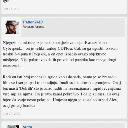
igre.
Jan 14, 2021
Patton2410
Veteran foruma
Njegove su mi recenzije nekako najrelevantnije. Evo uzmemo
Cyberpunk... on je veliki fanboy CDPR-a. Cak su ga ugostili o svom
trosku 3-4 puta u Poljskoj, a on opet izbacio ovako objektivno
misljenje. Nije pokusavao da ih pravda od pocetka kao mnogi drugi
recenzenti.
Radi on isti broj recenzija igrica kao i do sada, samo je se branso u
filmove i serije, pa i to obradjuju. Imali su i kadrovsku promjenu. Onaj
bucmasti 'Delrith' sto je znao raditi na recenzijama i rapid recenijama
vise nije sa njima. On je svoj kanal pokrenuo. I dalje su raja, ali ovaj
htjeo da svoje nesto pokrene. Umjesto njega je zastalno tu sad Alex,
ovaj grmalj bradica.
Jan 14, 2021
vutra