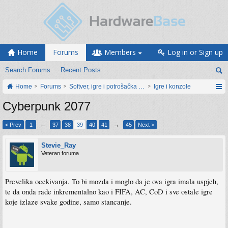
Home
Forums
Members
Log in or Sign up
Search Forums
Recent Posts
Home
Forums
Softver, igre i potrošačka elektronika
Igre i konzole
Cyberpunk 2077
< Prev
1
←
37
38
39
40
41
→
45
Next >
Stevie_Ray
Veteran foruma
Prevelika ocekivanja. To bi mozda i moglo da je ova igra imala uspjeh,
te da onda rade inkrementalno kao i FIFA, AC, CoD i sve ostale igre
koje izlaze svake godine, samo stancanje.