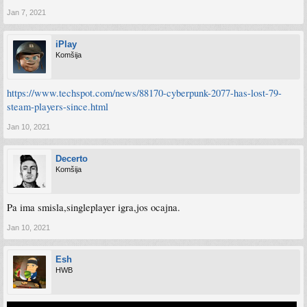
Jan 7, 2021
iPlay
Komšija
https://www.techspot.com/news/88170-cyberpunk-2077-has-lost-79-
steam-players-since.html
Jan 10, 2021
Decerto
Komšija
Pa ima smisla,singleplayer igra,jos ocajna.
Jan 10, 2021
Esh
HWB