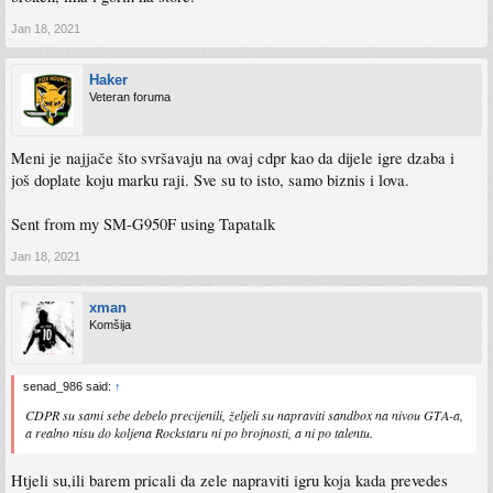
Jan 18, 2021
Haker
Veteran foruma
Meni je najjače što svršavaju na ovaj cdpr kao da dijele igre dzaba i
još doplate koju marku raji. Sve su to isto, samo biznis i lova.
Sent from my SM-G950F using Tapatalk
Jan 18, 2021
xman
Komšija
senad_986 said:
↑
CDPR su sami sebe debelo precijenili, željeli su napraviti sandbox na nivou GTA-a,
a realno nisu do koljena Rockstaru ni po brojnosti, a ni po talentu.
Htjeli su,ili barem pricali da zele napraviti igru koja kada prevedes