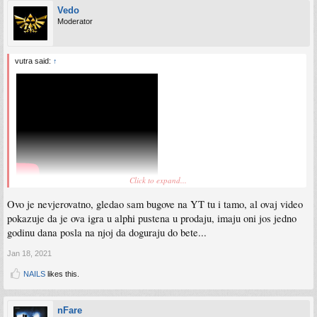
Vedo
Moderator
vutra said:
↑
Click to expand...
Ovo je nevjerovatno, gledao sam bugove na YT tu i tamo, al ovaj video
pokazuje da je ova igra u alphi pustena u prodaju, imaju oni jos jedno
godinu dana posla na njoj da doguraju do bete...
Jan 18, 2021
NAILS
likes this.
nFare