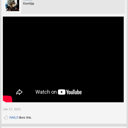
Komšija
Jan 17, 2021
NAILS
likes this.