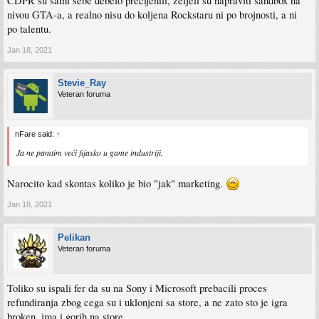
CDPR su sami sebe debelo precijenili, željeli su napraviti sandbox na
nivou GTA-a, a realno nisu do koljena Rockstaru ni po brojnosti, a ni
po talentu.
Jan 18, 2021
Stevie_Ray
Veteran foruma
nFare said:
↑
Ja ne pamtim veći fijasko u game industriji.
Narocito kad skontas koliko je bio "jak" marketing.
Jan 18, 2021
Pelikan
Veteran foruma
Toliko su ispali fer da su na Sony i Microsoft prebacili proces
refundiranja zbog cega su i uklonjeni sa store, a ne zato sto je igra
broken, ima i gorih na store.