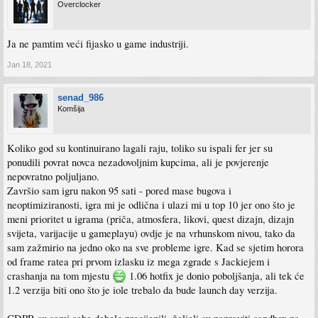
Overclocker
Ja ne pamtim veći fijasko u game industriji.
Jan 18, 2021
senad_986
Komšija
Koliko god su kontinuirano lagali raju, toliko su ispali fer jer su
ponudili povrat novca nezadovoljnim kupcima, ali je povjerenje
nepovratno poljuljano.
Završio sam igru nakon 95 sati - pored mase bugova i
neoptimiziranosti, igra mi je odlična i ulazi mi u top 10 jer ono što je
meni prioritet u igrama (priča, atmosfera, likovi, quest dizajn, dizajn
svijeta, varijacije u gameplayu) ovdje je na vrhunskom nivou, tako da
sam zažmirio na jedno oko na sve probleme igre. Kad se sjetim horora
od frame ratea pri prvom izlasku iz mega zgrade s Jackiejem i
crashanja na tom mjestu
1.06 hotfix je donio poboljšanja, ali tek će
1.2 verzija biti ono što je iole trebalo da bude launch day verzija.