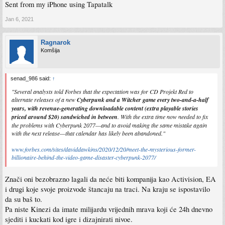
Sent from my iPhone using Tapatalk
Jan 6, 2021
Ragnarok
Komšija
senad_986 said:
↑
"Several analysts told Forbes that the expectation was for CD Projekt Red to
alternate releases of a new
Cyberpunk and a Witcher game every two-and-a-half
years, with revenue-generating downloadable content (extra playable stories
priced around $20) sandwiched in between
. With the extra time now needed to fix
the problems with Cyberpunk 2077—and to avoid making the same mistake again
with the next release—that calendar has likely been abandoned."
www.forbes.com/sites/daviddawkins/2020/12/20/meet-the-mysterious-former-
billionaire-behind-the-video-game-disaster-cyberpunk-2077/
Znači oni bezobrazno lagali da neće biti kompanija kao Activision, EA
i drugi koje svoje proizvode štancaju na traci. Na kraju se ispostavilo
da su baš to.
Pa niste Kinezi da imate milijardu vrijednih mrava koji će 24h dnevno
sjediti i kuckati kod igre i dizajnirati nivoe.