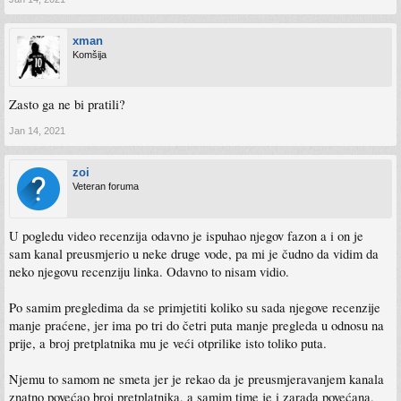
xman
Komšija
Zasto ga ne bi pratili?
Jan 14, 2021
zoi
Veteran foruma
U pogledu video recenzija odavno je ispuhao njegov fazon a i on je
sam kanal preusmjerio u neke druge vode, pa mi je čudno da vidim da
neko njegovu recenziju linka. Odavno to nisam vidio.
Po samim pregledima da se primjetiti koliko su sada njegove recenzije
manje praćene, jer ima po tri do četri puta manje pregleda u odnosu na
prije, a broj pretplatnika mu je veći otprilike isto toliko puta.
Njemu to samom ne smeta jer je rekao da je preusmjeravanjem kanala
znatno povećao broj pretplatnika, a samim time je i zarada povećana,