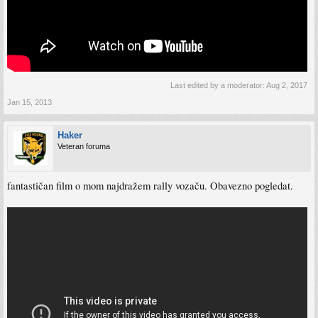
Last edited by a moderator:
Aug 2, 2017
Jan 15, 2013
Haker
Veteran foruma
fantastičan film o mom najdražem rally vozaču. Obavezno pogledat.