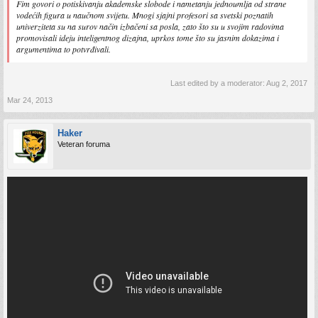
Fim govori o potiskivanju akademske slobode i nametanju jednoumlja od strane
vodećih figura u naučnom svijetu. Mnogi sjajni profesori sa svetski poznatih
univerziteta su na surov način izbačeni sa posla, zato što su u svojim radovima
promovisali ideju inteligentnog dizajna, uprkos tome što su jasnim dokazima i
argumentima to potvrđivali.
Last edited by a moderator:
Aug 2, 2017
Mar 24, 2013
Haker
Veteran foruma