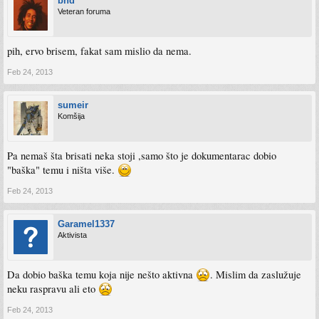
bhd
Veteran foruma
pih, ervo brisem, fakat sam mislio da nema.
Feb 24, 2013
sumeir
Komšija
Pa nemaš šta brisati neka stoji ,samo što je dokumentarac dobio
"baška" temu i ništa više.
Feb 24, 2013
Garamel1337
Aktivista
Da dobio baška temu koja nije nešto aktivna
. Mislim da zaslužuje
neku raspravu ali eto
Feb 24, 2013