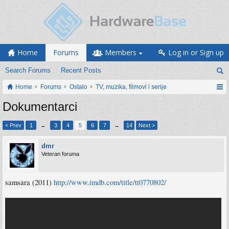
Home
Forums
Members
Log in or Sign up
Search Forums
Recent Posts
Home
Forums
Ostalo
TV, muzika, filmovi i serije
Dokumentarci
< Prev
1
←
3
4
5
6
7
→
14
Next >
dmr
Veteran foruma
samsara (2011)
http://www.imdb.com/title/tt0770802/