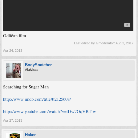
Odličan film.
Last edited by a moderator:
Aug 2, 2017
Apr 24, 2013
BodySnatcher
Aktivista
Searching for Sugar Man
http://www.imdb.com/title/tt2125608/
http://www.youtube.com/watch?v=tDw7OqVBT-w
Apr 27, 2013
Haker