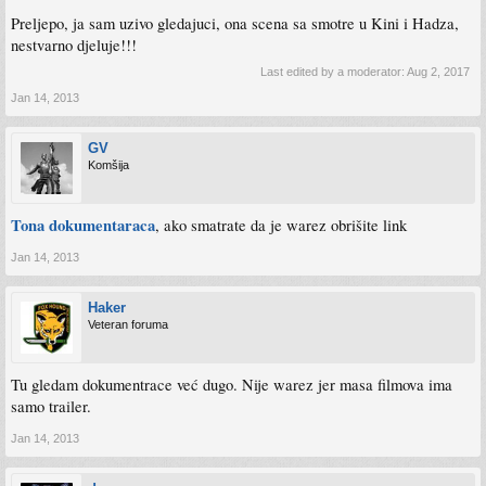
Preljepo, ja sam uzivo gledajuci, ona scena sa smotre u Kini i Hadza,
nestvarno djeluje!!!
obavezno pogledati u sto boljem kvalitetu
Last edited by a moderator:
Aug 2, 2017
Jan 14, 2013
GV
Komšija
Tona dokumentaraca
, ako smatrate da je warez obrišite link
Jan 14, 2013
Haker
Veteran foruma
Tu gledam dokumentrace već dugo. Nije warez jer masa filmova ima
samo trailer.
Jan 14, 2013