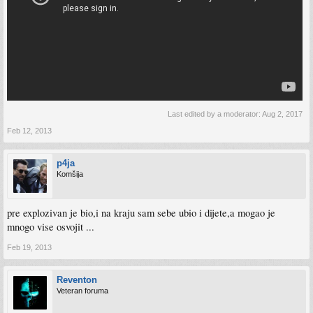
Last edited by a moderator:
Aug 2, 2017
Feb 12, 2013
p4ja
Komšija
pre explozivan je bio,i na kraju sam sebe ubio i dijete,a mogao je
mnogo vise osvojit ...
Feb 19, 2013
Reventon
Veteran foruma