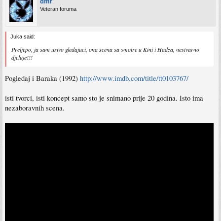
dmr
Veteran foruma
Juka said:
Preljepo, ja sam uzivo gledajuci, ona scena sa smotre u Kini i Hadza, nestvarno
djeluje!!!
Pogledaj i Baraka (1992)
http://www.imdb.com/title/tt0103767/
isti tvorci, isti koncept samo sto je snimano prije 20 godina. Isto ima
nezaboravnih scena.