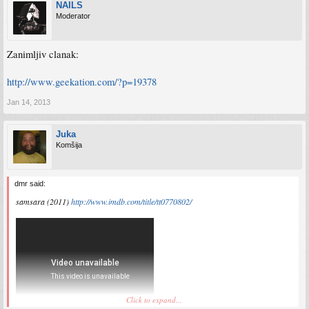
NAILS
Moderator
Zanimljiv clanak:
http://www.geekation.com/?p=19378
Jan 14, 2013
Juka
Komšija
dmr said:
samsara (2011)
http://www.imdb.com/title/tt0770802/
Click to expand...