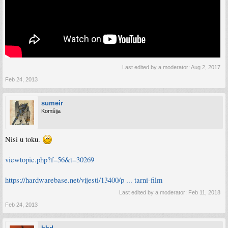
Last edited by a moderator:
Aug 2, 2017
Feb 24, 2013
sumeir
Komšija
Nisi u toku.
viewtopic.php?f=56&t=30269
https://hardwarebase.net/vijesti/13400/p ... tarni-film
Last edited by a moderator:
Feb 11, 2018
Feb 24, 2013