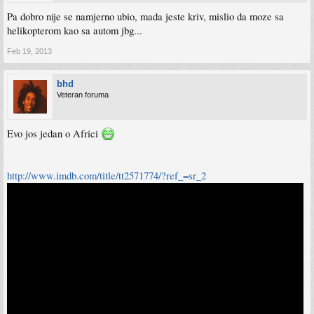
Pa dobro nije se namjerno ubio, mada jeste kriv, mislio da moze sa
helikopterom kao sa autom jbg...
Feb 19, 2013
bhd
Veteran foruma
Evo jos jedan o Africi
http://www.imdb.com/title/tt2571774/?ref_=sr_2