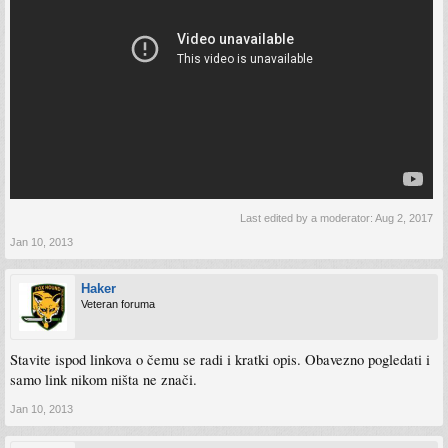
Last edited by a moderator:
Aug 2, 2017
Jan 10, 2013
Haker
Veteran foruma
Stavite ispod linkova o čemu se radi i kratki opis. Obavezno pogledati i
samo link nikom ništa ne znači.
Jan 10, 2013