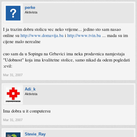
perke
Aktivista
I ja trazim dobru stolicu vec neko vrijeme... jedino sto sam nasao
online su
http://www.domavija.ba
i
http://www.tvin.ba
... mada su im
cijene malo nerealne
cuo sam da u Sopingu na Grbavici ima neka prodavnica namjestaja
"Udobnost" koja ima kvalitetne stolice, samo nikad da odem pogledati
:evil:
Mar 31, 2007
Adi_k
Aktivista
Ima dobra u it computersu
Mar 31, 2007
Stevie_Ray