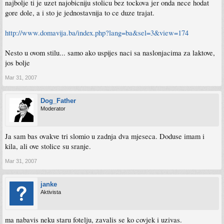
najbolje ti je uzet najobicniju stolicu bez tockova jer onda nece hodat
gore dole, a i sto je jednostavnija to ce duze trajat.
http://www.domavija.ba/index.php?lang=ba&sel=3&view=174
Nesto u ovom stilu... samo ako uspijes naci sa naslonjacima za laktove,
jos bolje
Mar 31, 2007
Dog_Father
Moderator
Ja sam bas ovakve tri slomio u zadnja dva mjeseca. Doduse imam i
kila, ali ove stolice su sranje.
Mar 31, 2007
janke
Aktivista
ma nabavis neku staru fotelju, zavalis se ko covjek i uzivas.