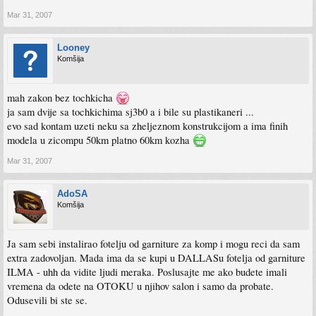
Mar 31, 2007
Looney
Komšija
mah zakon bez tochkicha
ja sam dvije sa tochkichima sj3b0 a i bile su plastikaneri ...
evo sad kontam uzeti neku sa zheljeznom konstrukcijom a ima finih
modela u zicompu 50km platno 60km kozha
Mar 31, 2007
AdoSA
Komšija
Ja sam sebi instalirao fotelju od garniture za komp i mogu reci da sam
extra zadovoljan. Mada ima da se kupi u DALLASu fotelja od garniture
ILMA - uhh da vidite ljudi meraka. Poslusajte me ako budete imali
vremena da odete na OTOKU u njihov salon i samo da probate.
Odusevili bi ste se.