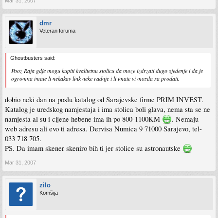
Mar 31, 2007
dmr
Veteran foruma
Ghostbusters said:
Pooz Raja gdje mogu kupiti kvalitetnu stolicu da moze izdrzati dugo sjedenje i da je
ogromna imate li nekakav link neke radnje i li imate vi mozda za prodati.
dobio neki dan na poslu katalog od Sarajevske firme PRIM INVEST.
Katalog je uredskog namjestaja i ima stolica boli glava, nema sta se ne
namjesta al su i cijene hebene ima ih po 800-1100KM
. Nemaju
web adresu ali evo ti adresa. Dervisa Numica 9 71000 Sarajevo, tel-
033 718 705.
PS. Da imam skener skeniro bih ti jer stolice su astronautske
Mar 31, 2007
zilo
Komšija