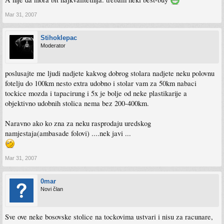
Mar 31, 2007
Stihoklepac
Moderator
poslusajte me ljudi nadjete kakvog dobrog stolara nadjete neku polovnu
fotelju do 100km nesto extra udobno i stolar vam za 50km nabaci
tockice mozda i tapacirung i 5x je bolje od neke plastikarije a
objektivno udobnih stolica nema bez 200-400km.
Naravno ako ko zna za neku rasprodaju uredskog
namjestaja(ambasade folovi) ....nek javi ...
Mar 31, 2007
0mar
Novi član
Sve ove neke bosovske stolice na tockovima ustvari i nisu za racunare,