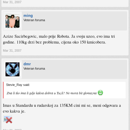
Mar 31, 2007
ming
Veteran foruma
Azize Sacirbegovic, malo prije Robota. Ja svoju uzeo, evo ima tri
godine. 110kg drzi bez problema, cijena oko 150 kmicobera.
Mar 31, 2007
dmr
Veteran foruma
Stevie_Ray said:
Zna li tko ima li gdje kakva dobra u Tuzli? Ne mora bit glomazna
Imas u Standardu u rudarskoj za 135KM cini mi se, meni odgovara a
evo kakva je.