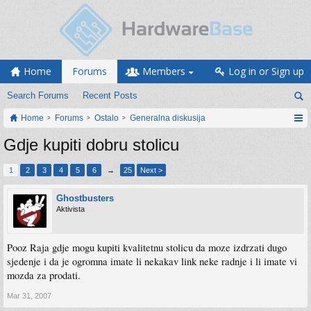
Home
Forums
Members
Log in or Sign up
Search Forums
Recent Posts
Home
Forums
Ostalo
Generalna diskusija
Gdje kupiti dobru stolicu
1
2
3
4
5
6
→
25
Next >
Ghostbusters
Aktivista
Pooz Raja gdje mogu kupiti kvalitetnu stolicu da moze izdrzati dugo
sjedenje i da je ogromna imate li nekakav link neke radnje i li imate vi
mozda za prodati.
Mar 31, 2007