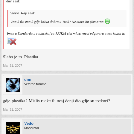
dmr said:
Stevie_Ray said:
Zna li tko ima li gdje kakva dobra u Tuzli? Ne mora bit glomazna
Imas u Standardu u rudarskoj za 135KM cini mi se, meni odgovara a evo kakva je.
Slabo je to. Plastika.
Mar 31, 2007
dmr
Veteran foruma
gdje plastika? Mislis rucke ili ovaj donji dio gdje su tockovi?
Mar 31, 2007
Vedo
Moderator