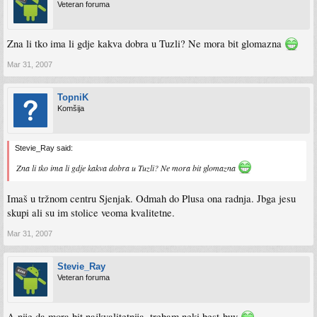
Veteran foruma
Zna li tko ima li gdje kakva dobra u Tuzli? Ne mora bit glomazna
Mar 31, 2007
TopniK
Komšija
Stevie_Ray said:
Zna li tko ima li gdje kakva dobra u Tuzli? Ne mora bit glomazna
Imaš u tržnom centru Sjenjak. Odmah do Plusa ona radnja. Jbga jesu
skupi ali su im stolice veoma kvalitetne.
Mar 31, 2007
Stevie_Ray
Veteran foruma
A nije da mora bit najkvalitetnija. trebam neki best-buy