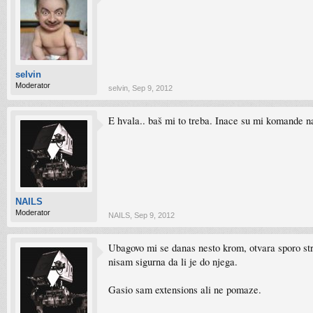
selvin
Moderator
selvin
,
Sep 9, 2012
E hvala.. baš mi to treba. Inace su mi komande n
NAILS
Moderator
NAILS
,
Sep 9, 2012
Ubagovo mi se danas nesto krom, otvara sporo stran
nisam sigurna da li je do njega.
Gasio sam extensions ali ne pomaze.