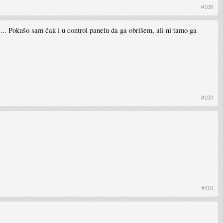
#108
... Pokušo sam čak i u control panelu da ga obrišem, ali ni tamo ga
#109
#110