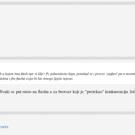
.
 u kojem ima flash npr yt klip? Pc jednostavno laga, ponekad se i proces 'zaglavi' pa a mora
bea i jbn flasha svijet bi bio mnogo ljepše mjesto.
vaki se put rusio na flashu a za brovser koji je "pretekao" konkurenciju :lol:
wsers