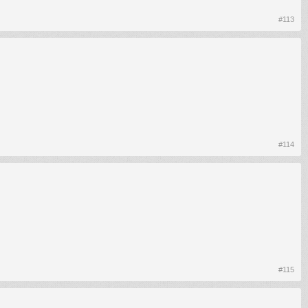
#113
#114
#115