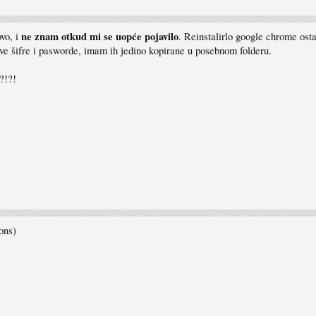
ne znam otkud mi se uopće pojavilo
vo, i
. Reinstalirlo google chrome osta
sve šifre i pasworde, imam ih jedino kopirane u posebnom folderu.
?!?!
ons)