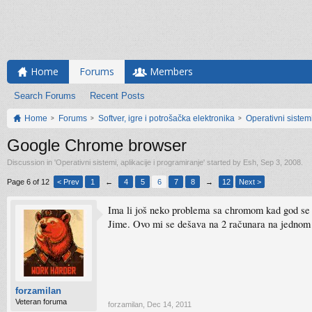
Home
Forums
Members
Search Forums
Recent Posts
Home
Forums
Softver, igre i potrošačka elektronika
Operativni sistemi
Google Chrome browser
Discussion in '
Operativni sistemi, aplikacije i programiranje
' started by
Esh
,
Sep 3, 2008
.
Page 6 of 12
< Prev
1
←
4
5
6
7
8
→
12
Next >
Ima li još neko problema sa chromom kad god se ot
Jime. Ovo mi se dešava na 2 računara na jednom x
forzamilan
Veteran foruma
forzamilan
,
Dec 14, 2011