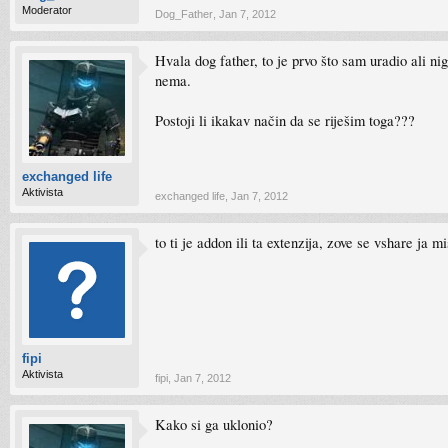
Moderator
Dog_Father
,
Jan 7, 2012
Hvala dog father, to je prvo što sam uradio ali n
nema.
Postoji li ikakav način da se riješim toga???
exchanged life
Aktivista
exchanged life
,
Jan 7, 2012
to ti je addon ili ta extenzija, zove se vshare ja
fipi
Aktivista
fipi
,
Jan 7, 2012
Kako si ga uklonio?