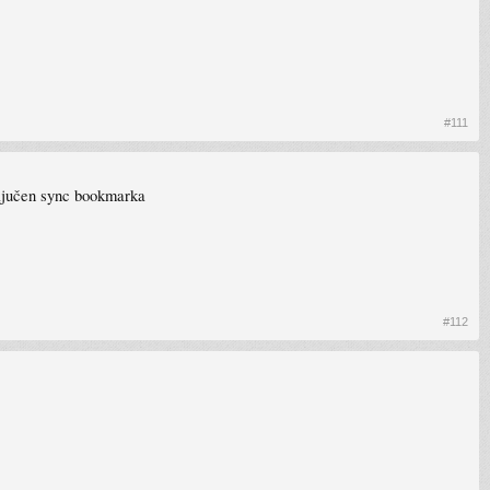
#111
ključen sync bookmarka
#112