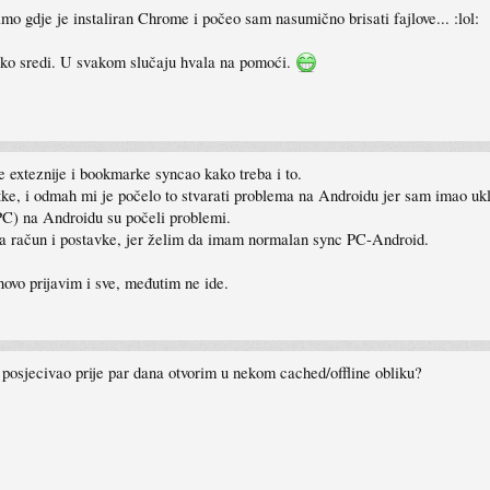
o gdje je instaliran Chrome i počeo sam nasumično brisati fajlove... :lol:
 lako sredi. U svakom slučaju hvala na pomoći.
e exteznije i bookmarke syncao kako treba i to.
tke, i odmah mi je počelo to stvarati problema na Androidu jer sam imao u
 PC) na Androidu su počeli problemi.
ira račun i postavke, jer želim da imam normalan sync PC-Android.
ovo prijavim i sve, međutim ne ide.
 posjecivao prije par dana otvorim u nekom cached/offline obliku?