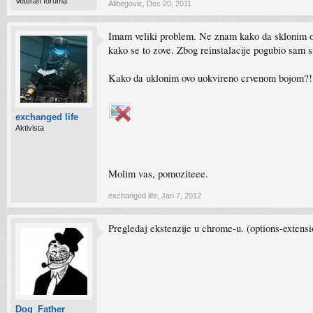
Veteran foruma
Alibegovic
,
Dec 20, 2011
Imam veliki problem. Ne znam kako da sklonim o
kako se to zove. Zbog reinstalacije pogubio sam 
Kako da uklonim ovo uokvireno crvenom bojom?!
exchanged life
Aktivista
Molim vas, pomoziteee.
exchanged life
,
Jan 7, 2012
Pregledaj ekstenzije u chrome-u. (options-extensi
Dog_Father