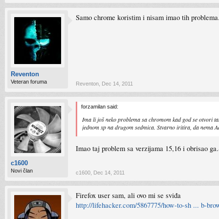
Samo chrome koristim i nisam imao tih problema
Reventon
Veteran foruma
Reventon
,
Dec 14, 2011
forzamilan said:
Ima li još neko problema sa chromom kad god se otvori tab
jednom xp na drugom sedmica. Stvarno iritira, da nema Ado
Imao taj problem sa verzijama 15,16 i obrisao ga.S
c1600
Novi član
c1600
,
Dec 14, 2011
Firefox user sam, ali ovo mi se sviđa
http://lifehacker.com/5867775/how-to-sh ... b-bro