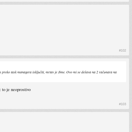
#102
m preko task managera isključiti, mrtav je Jime. Ovo mi se dešava na 2 računara na
 to je neoprostivo
#103