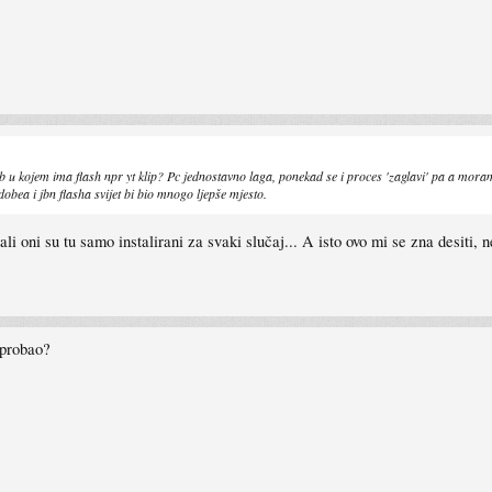
 u kojem ima flash npr yt klip? Pc jednostavno laga, ponekad se i proces 'zaglavi' pa a mora
bea i jbn flasha svijet bi bio mnogo ljepše mjesto.
 oni su tu samo instalirani za svaki slučaj... A isto ovo mi se zna desiti, ne 
 probao?