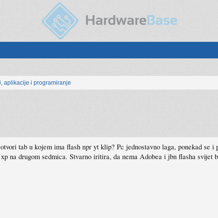
, aplikacije i programiranje
vori tab u kojem ima flash npr yt klip? Pc jednostavno laga, ponekad se i 
p na drugom sedmica. Stvarno iritira, da nema Adobea i jbn flasha svijet b