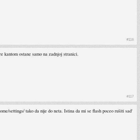
#116
re kantom ostane samo na zadnjoj stranici.
#117
me/settings/ tako da nije do neta. Istina da mi se flash poceo rušiti sad'