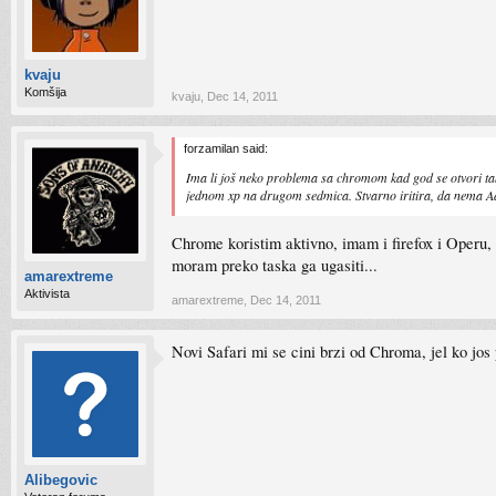
kvaju
Komšija
kvaju
,
Dec 14, 2011
forzamilan said:
Ima li još neko problema sa chromom kad god se otvori tab
jednom xp na drugom sedmica. Stvarno iritira, da nema Ado
Chrome koristim aktivno, imam i firefox i Operu, ali
moram preko taska ga ugasiti...
amarextreme
Aktivista
amarextreme
,
Dec 14, 2011
Novi Safari mi se cini brzi od Chroma, jel ko jos
Alibegovic