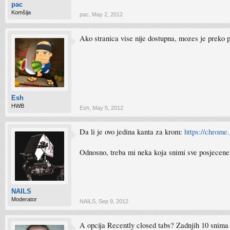
pac
Komšija
pac
,
May 2, 2012
Ako stranica vise nije dostupna, mozes je preko p
Esh
HWB
Esh
,
May 5, 2012
Da li je ovo jedina kanta za krom:
https://chrome
Odnosno, treba mi neka koja snimi sve posjecene 
NAILS
Moderator
NAILS
,
Sep 9, 2012
A opcija Recently closed tabs? Zadnjih 10 snima 