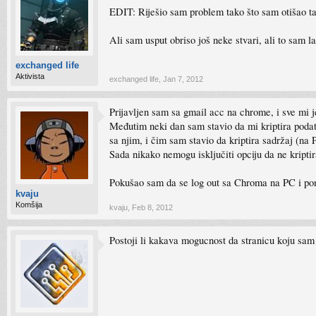
EDIT: Riješio sam problem tako što sam otišao tam
Ali sam usput obriso još neke stvari, ali to sam
exchanged life
Aktivista
exchanged life
,
Jan 7, 2012
Prijavljen sam sa gmail acc na chrome, i sve mi j
Međutim neki dan sam stavio da mi kriptira poda
sa njim, i čim sam stavio da kriptira sadržaj (na
Sada nikako nemogu isključiti opciju da ne kript
Pokušao sam da se log out sa Chroma na PC i pon
kvaju
Komšija
kvaju
,
Feb 8, 2012
Postoji li kakava mogucnost da stranicu koju sam