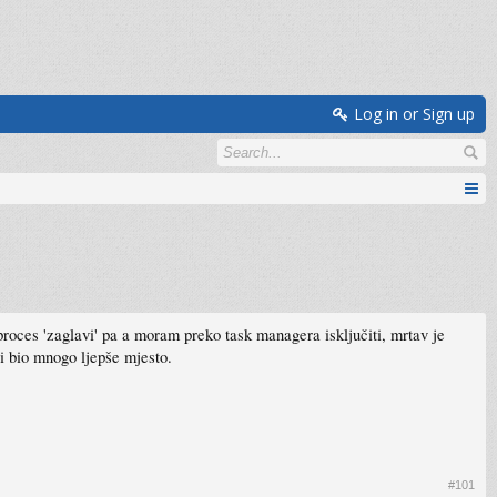
Log in or Sign up
proces 'zaglavi' pa a moram preko task managera isključiti, mrtav je
i bio mnogo ljepše mjesto.
#101