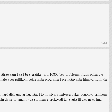
..
#182
estirao sam i sa i bez grafike, vrti 1080p bez problema, fraps pokazuje
e malo spor prilikom pokretanja programa i premotavanja filmova itd ili da
hard disk unutar kucista, i to mi stvara najvecu buku, pogotovo prilikom
cin da se to umanji (da sto manje proizvodi taj zvuk) ili ako neko ima