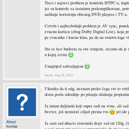
Treci i najveci problem je kontrola HTPC-a, kup
jer su kontrole za tastaturu prekomplikovane, potre
nalikuje koristenju obicnog DVD playera i TV-a
Cetvrti i najbezbolniji problem je AV sync, pon
zvucnu karticu (zbog Dolby Digital Live), koja p
pc zvucnike i kucno kino, pa da na osnovu toga v
Sto se tice budzeta za ove izmjene, recimo da je 
u kojoj zivim
Unaprijed zahvaljujem
heroic
,
Aug 26, 2012
Ukratko da ti odg, neznam preko čega sve to vrtiš,
dosta posla odrađuje po pitanju skidanja propratni
Ja imam daljinski koji super radi na wmc, ali sad
bezvez, još nemoraš ciljati prema tvu
jel ide 
Almir
Ja sam sad ubacio sistemski drajv ssd od 120g, čis
Komšija
o ssd, meni nije već je u ormaru tako da mi je svj