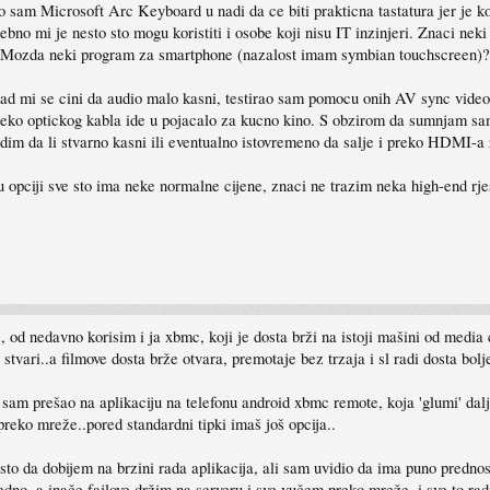
io sam Microsoft Arc Keyboard u nadi da ce biti prakticna tastatura jer je
bno mi je nesto sto mogu koristiti i osobe koji nisu IT inzinjeri. Znaci neki je
. Mozda neki program za smartphone (nazalost imam symbian touchscreen)?
ekad mi se cini da audio malo kasni, testirao sam pomocu onih AV sync vid
reko optickog kabla ide u pojacalo za kucno kino. S obzirom da sumnjam sam
idim da li stvarno kasni ili eventualno istovremeno da salje i preko HDMI-
u opciji sve sto ima neke normalne cijene, znaci ne trazim neka high-end rje
 od nedavno korisim i ja xbmc, koji je dosta brži na istoji mašini od media ce
 stvari..a filmove dosta brže otvara, premotaje bez trzaja i sl radi dosta bo
 sam prešao na aplikaciju na telefonu android xbmc remote, koja 'glumi' dalji
preko mreže..pored standardni tipki imaš još opcija..
to da dobijem na brzini rada aplikacija, ali sam uvidio da ima puno prednosti
edno..a inače fajlove držim na serveru i sve vučem preko mreže. i sve to rad