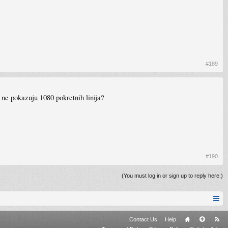
#189
e ne pokazuju 1080 pokretnih linija?
#190
(You must log in or sign up to reply here.)
Contact Us
Help