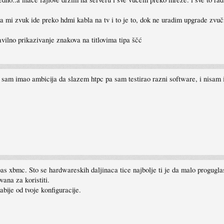
a mi zvuk ide preko hdmi kabla na tv i to je to, dok ne uradim upgrade zvuč
vilno prikazivanje znakova na titlovima tipa ščć
sam imao ambicija da slazem htpc pa sam testirao razni software, i nisam 
as xbmc. Sto se hardwareskih daljinaca tice najbolje ti je da malo proguglas i
ana za koristiti.
ije od tvoje konfiguracije.