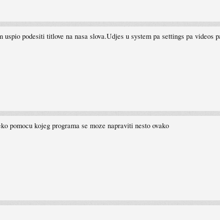
io podesiti titlove na nasa slova.Udjes u system pa settings pa videos pa su
neko pomocu kojeg programa se moze napraviti nesto ovako