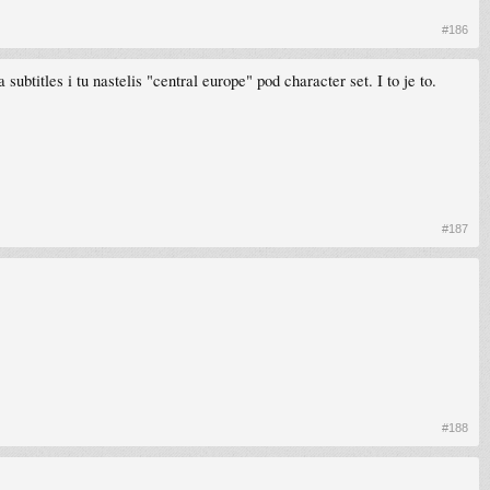
#186
btitles i tu nastelis "central europe" pod character set. I to je to.
#187
#188