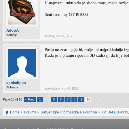
U najmanju ruku vrlo je slicno tome, mada razlic
Sent from my GT-I9100G
AdoSA
Komšija
AdoSA
,
Sep 5, 2012
Posto ne znam gdje bi, ovdje mi najprikladnije iz
Kada je u pitanju ripovani 3D sadrzaj, da li je bo
apokalipso
Aktivista
apokalipso
,
Nov 8, 2012
Page 10 of 10
< Prev
1
←
5
6
7
8
9
10
Home
Forums
Softver, igre i potrošačka elektronika
TV, Hi-Fi, telefoni