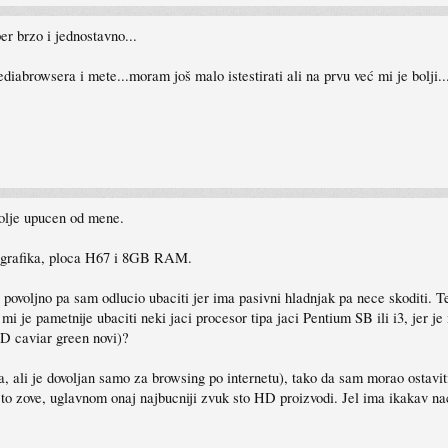
er brzo i jednostavno...
iabrowsera i mete...moram još malo istestirati ali na prvu već mi je bolji..
bolje upucen od mene.
grafika, ploca H67 i 8GB RAM.
o povoljno pa sam odlucio ubaciti jer ima pasivni hladnjak pa nece skoditi. T
 mi je pametnije ubaciti neki jaci procesor tipa jaci Pentium SB ili i3, jer j
D caviar green novi)?
ali je dovoljan samo za browsing po internetu), tako da sam morao ostaviti 
c to zove, uglavnom onaj najbucniji zvuk sto HD proizvodi. Jel ima ikakav na