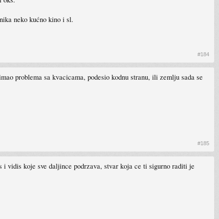
nika neko kućno kino i sl.
#184
imao problema sa kvacicama, podesio kodnu stranu, ili zemlju sada se
#185
 vidis koje sve daljince podrzava, stvar koja ce ti sigurno raditi je