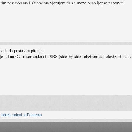
itim postavkama i skinovima vjerujem da se moze puno ljepse napraviti
gleda da postavim pitanje.
lje ici na OU (over-under) ili SBS (side-by-side) obzirom da televizori inac
, tableti, satovi, IoT oprema