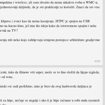
 kompaktna i wireless, ali sam shvatio da nema nikakvu svrhu u WMC-u,
dnostavniji daljinski, da je sto prakticniji za koristiti. Znaci da sto vise
eo klipova i zvuci kao da nema kasnjenja. HTPC je spojen na USB
o na kucno kino, jel ima iko ideju kako da istovremeno spojim i neke
a zvuk na TV?
senja niti neka koja zahtijevaju izmjenu postojece arhitekture gradjevine
#183
ntr, tako da filmove vrti super, može se to fino složiti da lijepo izgleda,
lje od wmc.
nski sve radi perfektno, tako je brzo da ovaj hadwerski daljinca je
 za htpc, nečuje se negrije i ako ti je htpc računar u sobi onda razmisli
i oks.