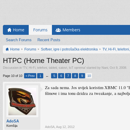
Home
Forums
Members
Search Forums
Recent Posts
Home
Forums
Softver, igre i potrošačka elektronika
TV, Hi-Fi, telefoni
HTPC (Home Theater PC)
Discussion in '
TV, Hi-Fi, telefoni, tableti, satovi, IoT oprema
' started by
Nani
,
Oct 9, 2008
.
Page 10 of 10
< Prev
1
←
5
6
7
8
9
10
Za sada nema. Jos uvijek koristim XBMC 11.0 "Ede
filmove i ima tonu dzidza za tweakanje, a najbol
AdoSA
Komšija
AdoSA
,
Aug 12, 2012