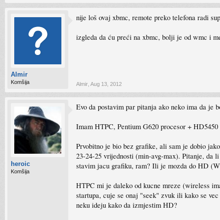
nije loš ovaj xbmc, remote preko telefona radi sup
izgleda da ću preći na xbmc, bolji je od wmc i med
Almir
Komšija
Almir
,
Aug 13, 2012
Evo da postavim par pitanja ako neko ima da je 
Imam HTPC, Pentium G620 procesor + HD5450 
Prvobitno je bio bez grafike, ali sam je dobio jak
23-24-25 vrijednosti (min-avg-max). Pitanje, da li
heroic
stavim jacu grafiku, ram? Ili je mozda do HD (W
Komšija
HTPC mi je daleko od kucne mreze (wireless ima, 
startupa, cuje se onaj "seek" zvuk ili kako se ve
neku ideju kako da izmjestim HD?