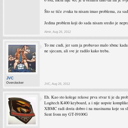
Što se tiče zvuka tu nisam imao problema, za sad
Jedina problem koji do sada nisam sredio je nepra
Almir
,
Aug 26, 2012
To me cudi, jer sam ja probavao malo xbmc kada 
ne sjecam, ali sve je radilo kako treba.
JVC
Overclocker
JVC
,
Aug 26, 2012
Eh. Kao sto kolege rekose prva stvar ti je da prob
Logitech K400 keyboard, a i nije uopste komplikov
XBMC radi dosta dobro i na masinama koje su slab
Sent from my GT-I9100G