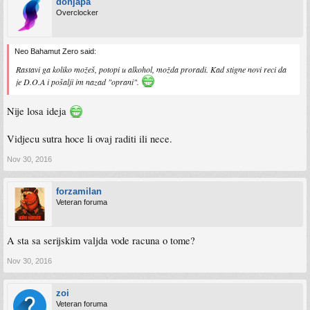
donjapa
Overclocker
Neo Bahamut Zero said:
Rastavi ga koliko možeš, potopi u alkohol, možda proradi. Kad stigne novi reci da
je D.O.A i pošalji im nazad "oprani".
Nije losa ideja
Vidjecu sutra hoce li ovaj raditi ili nece.
Nov 30, 2016
forzamilan
Veteran foruma
A sta sa serijskim valjda vode racuna o tome?
Nov 30, 2016
zoi
Veteran foruma