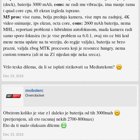
cons:
(dock), baterija 3000 mAh,
ne radi mu vibracija, ima manje rama
i quad core cpu, tft ekran izgleda isprano.
M5 pros:
vise rama, bolja prednja kamera, vise mpx na zadnjoj, 4K
cons:
video snimanje, ips ekran, octa core,
2600 mAh baterija, nema
MHL, reportani problemi s hibridnim autofokusom, mada kamera radi
samo sporo fokusira (to je vise problem sa 6.0.1, ovaj sto ce biti kod
mene nema update na tu verziju, do regije valjda), baterija se brzo
prazni, valjda zbog MTK procesora koji je resource hungry, nema
custom romova (ali ni na Z1 nijedan nije neka sreca).
Vrlo teska dilema, da li se isplati rizikovati sa Mediatekom?
Dec 23, 2016
mobsterc
Overclocker
Obzirom koliko je star z1 daleko je baterija od tih 3000mah
(pretjerujem, ali eto racunaj nekih 2700-800max)
Eto da ti malo olaksam dilemu
Dec 23, 2016