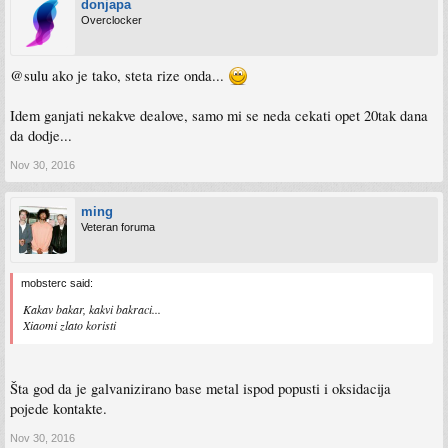
donjapa
Overclocker
@sulu ako je tako, steta rize onda...
Idem ganjati nekakve dealove, samo mi se neda cekati opet 20tak dana
da dodje...
Nov 30, 2016
ming
Veteran foruma
mobsterc said:
Kakav bakar, kakvi bakraci...
Xiaomi zlato koristi
Šta god da je galvanizirano base metal ispod popusti i oksidacija
pojede kontakte.
Nov 30, 2016