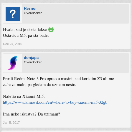
Reznor
Overclocker
Hvala, sad je dosta lakse
Ostavicu M5, pa sta bude.
Dec 24, 2016
donjapa
Overclocker
Prosli Redmi Note 3 Pro oprao u masini, sad koristim Z3 ali me
z..bava malo, pa gledam da uzmem nesto.
Naletio na Xiaomi Mi5:
https://www.kimovil.com/en/where-to-buy-xiaomi-mi5-32gb
Ima neko iskustva? Da uzimam?
Jan 5, 2017