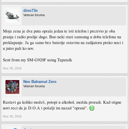
dino73n
Veteran foruma
Moja zena je dva puta oprala jedan te isti telefon i prezivio je oba
pranja i radio poslije dugo. Buo neki stari samsung u doba telefona na
preklapanje. Ja ga samo bez baterije ostavim na radijatoru preko noci i
u jutro pali ko nov.
Sent from my SM-G920F using Tapatalk
Nov 30, 2016
Neo Bahamut Zero
Veteran foruma
Rastavi ga koliko možeš, potopi u alkohol, možda proradi. Kad stigne
novi reci da je D.O.A i pošalji im nazad "oprani".
Nov 30, 2016