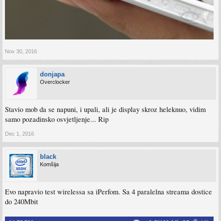
Nov 30, 2016
donjapa
Overclocker
Stavio mob da se napuni, i upali, ali je display skroz heleknuo, vidim
samo pozadinsko osvjetljenje... Rip
Dec 1, 2016
black
Komšija
Evo napravio test wirelessa sa iPerfom. Sa 4 paralelna streama dostice
do 240Mbit