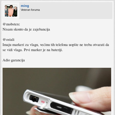
ming
Veteran foruma
@mobsterc
Nisam skonto da je zajebancija
@ostali
Imaju markeri za vlagu, većinu tih telefona uopšte ne treba otvarati da
se vidi vlaga. Prvi marker je na bateriji.
Adio garancija