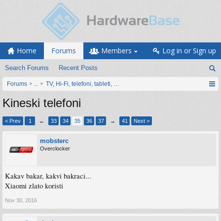
Home
Forums
Members
Log in or Sign up
Search Forums
Recent Posts
Forums
...
TV, Hi-Fi, telefoni, tableti, satovi, IoT oprema
Kineski telefoni
< Prev
1
←
33
34
35
36
37
→
41
Next >
mobsterc
Overclocker
Kakav bakar, kakvi bakraci...
Xiaomi zlato koristi
Nov 30, 2016