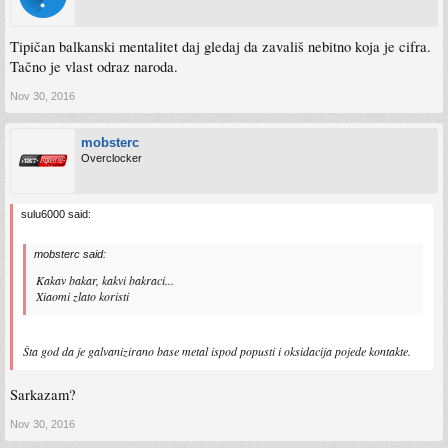
Tipičan balkanski mentalitet daj gledaj da zavališ nebitno koja je cifra.
Tačno je vlast odraz naroda.
Nov 30, 2016
mobsterc
Overclocker
sulu6000 said:
mobsterc said:
Kakav bakar, kakvi bakraci...
Xiaomi zlato koristi
Šta god da je galvanizirano base metal ispod popusti i oksidacija pojede kontakte.
Sarkazam?
Nov 30, 2016