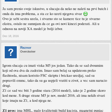
Ja sam prenio svoje iskustvo, u slucaju da neko ne naleti na prvi batch i
onda da ima problema, a sta ce ko uzeti njegova stvar
Ovo je sebi sestra uzela, i stvarno sto se kamere tice tu je stvarno
ekstra, ostalo ne sumnjam da ce ga ovi novi kinezi poderati. Ali u
odnosu na noviji XA model je bolji izbor.
Dec 18, 2016
Reznor
Overclocker
Igrom slucaja cu imati viska M5 jos jedan. Tako da se sad dvoumim
koji od ova dva da zadrzim. Imao sam belaj sa updateom preko
flashtoola, nisam koristio FSC skriptu i brickao uredjaj, sad su
popravili emmc, tako da su ga uspjeli vratiti u zivot, a vec sam narucio
drugi.
Z1 ce sad vec biti 3 godine stara (2014 model), iako je 2 godine skoro
kod mene. S druge strane M5 je nov, model 2016, ali ima nekih stvari
koje imaju na Z1, a kod njega ne.
Z1 pros:
ima MHL, malo kvalitetniji build kucista, magnetni punjac