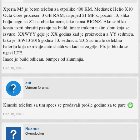
Xperia M5 je beton telefon za otprilike 400 KM. Mediatek Helio X10
Octa Core procesor, 3 GB RAM, naprijed 21 MPix, pozadi 13, slika
bolja nego na Z1 na obje kamere, iako nema BIONZ. Ako sebi ko
konta uzeti obratiti paznju na build, imate trakicu u sim slotu koja se
izvuce. XXWYY gdje je XX godina kad je proizveden a YY sedmica,
tako je 16W13 2016 godina 13. sedmica. 2015 su imale defektnu
bateriju koja uzrokuje auto shutdown kad se zagrije. Fix je bio da se
ugasi LTE.
Inace je build odlican, bumper od aluminija.
Dec 18, 2016
zoi
Veteran foruma
Kineski telefoni sa tim specs se prodavali prošle godine za te pare
Dec 18, 2016
Reznor
Overclocker