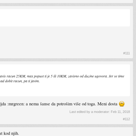
#111
ravis racun 25KM, max popust ti je 5 ili 10KM, zavisno od duzine ugovora. Jer se time
ad dobit racun, pa ti javim.
jda :mrgreen: a nema šanse da potrošim više od toga. Meni dosta
Last edited by a moderator:
Feb 11, 2018
#112
t kod njih.