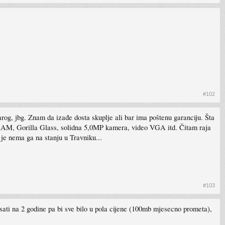
#102
arog, jbg. Znam da izađe dosta skuplje ali bar ima poštenu garanciju. Šta
AM, Gorilla Glass, solidna 5,0MP kamera, video VGA itd. Čitam raja
je nema ga na stanju u Travniku...
#103
isati na 2 godine pa bi sve bilo u pola cijene (100mb mjesecno prometa),