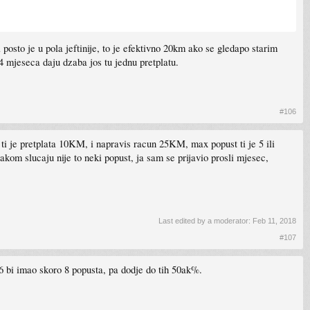
sto je u pola jeftinije, to je efektivno 20km ako se gledapo starim
24 mjeseca daju dzaba jos tu jednu pretplatu.
#106
ti je pretplata 10KM, i napravis racun 25KM, max popust ti je 5 ili
kom slucaju nije to neki popust, ja sam se prijavio prosli mjesec,
Last edited by a moderator:
Feb 11, 2018
#107
 16 bi imao skoro 8 popusta, pa dodje do tih 50ak%.