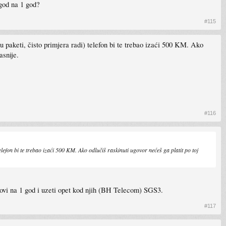
god na 1 god?
#115
keti, čisto primjera radi) telefon bi te trebao izaći 500 KM. Ako
asnije.
#116
fon bi te trebao izaći 500 KM. Ako odlučiš raskinuti ugovor nećeš ga platit po toj
novi na 1 god i uzeti opet kod njih (BH Telecom) SGS3.
#117