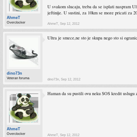
U svakom slucaju, treba da se isplati naspram Ult
jeftinije. U sustini, za 10km se moze pricati za
AhmeT
Overclocker
AhmeT
,
Sep 12, 2012
Ultra je smece,ne sto je skupa nego sto si ogranic
dino73n
Veteran foruma
dino73n
,
Sep 12, 2012
Haman da su pustili ovu neku SOS kredit uslugu z
AhmeT
Overclocker
AhmeT
,
Sep 12, 2012