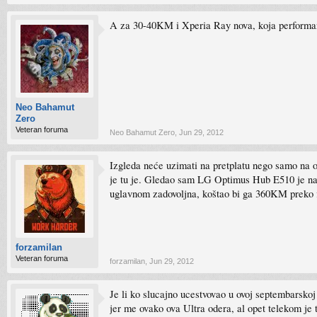
A za 30-40KM i Xperia Ray nova, koja performa
Neo Bahamut
Zero
Veteran foruma
Neo Bahamut Zero
,
Jun 29, 2012
Izgleda neće uzimati na pretplatu nego samo na ot
je tu je. Gledao sam LG Optimus Hub E510 je n
uglavnom zadovoljna, koštao bi ga 360KM preko fix
forzamilan
Veteran foruma
forzamilan
,
Jun 29, 2012
Je li ko slucajno ucestvovao u ovoj septembarskoj
jer me ovako ova Ultra odera, al opet telekom je