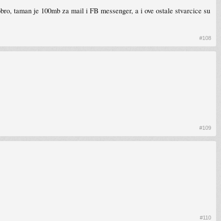
obro, taman je 100mb za mail i FB messenger, a i ove ostale stvarcice su
#108
#109
#110