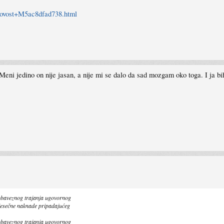
novost+M5ac8dfad738.html
Meni jedino on nije jasan, a nije mi se dalo da sad mozgam oko toga. I ja b
obaveznog trajanja ugovornog
jesečne naknade pripadajućeg
obaveznog trajanja ugovornog