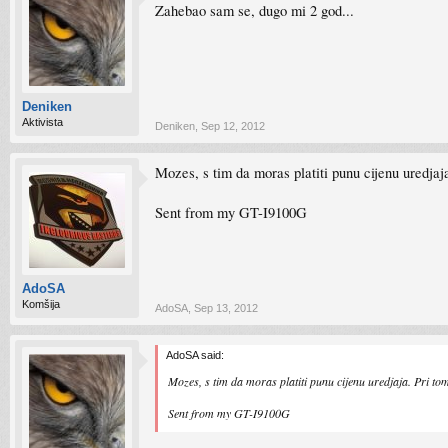
Zahebao sam se, dugo mi 2 god...
Deniken
Aktivista
Deniken
,
Sep 12, 2012
Mozes, s tim da moras platiti punu cijenu uredjaj
Sent from my GT-I9100G
AdoSA
Komšija
AdoSA
,
Sep 13, 2012
AdoSA said:
Mozes, s tim da moras platiti punu cijenu uredjaja. Pri to
Sent from my GT-I9100G