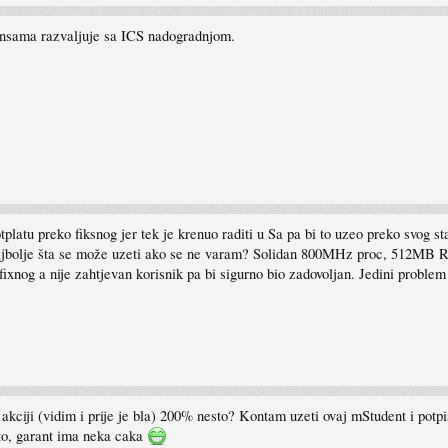
nsama razvaljuje sa ICS nadogradnjom.
platu preko fiksnog jer tek je krenuo raditi u Sa pa bi to uzeo preko svog st
ajbolje šta se može uzeti ako se ne varam? Solidan 800MHz proc, 512MB R
nog a nije zahtjevan korisnik pa bi sigurno bio zadovoljan. Jedini problem 
 akciji (vidim i prije je bla) 200% nesto? Kontam uzeti ovaj mStudent i potp
 to, garant ima neka caka