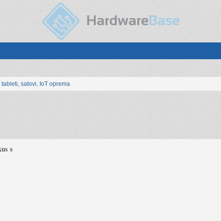
, tableti, satovi, IoT oprema
xus s