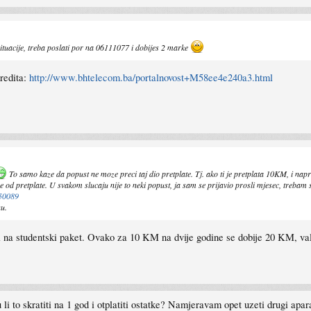
ituacije, treba poslati por na 06111077 i dobijes 2 marke
redita:
http://www.bhtelecom.ba/portalnovost+M58ee4e240a3.html
To samo kaze da popust ne moze preci taj dio pretplate. Tj. ako ti je pretplata 10KM, i nap
e od pretplate. U svakom slucaju nije to neki popust, ja sam se prijavio prosli mjesec, trebam s
50089
u.
na studentski paket. Ovako za 10 KM na dvije godine se dobije 20 KM, val
to skratiti na 1 god i otplatiti ostatke? Namjeravam opet uzeti drugi apara