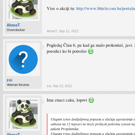
Vise o akciji tu:
http://www.bhtelecom.ba/portal
AhmeT
Overclocker
AhmeT
,
Sep 12, 2012
Pogledaj Član 6, pa kad ga malo prokontaš, javi. 
porodici ko bi potrošio
zoi
Veteran foruma
zoi
,
Sep 12, 2012
Ima znaci caka, lopovi
Ukupan iznos dodijeljenog popusta u slučaju ugovaranja 
odnosa na 12 mjeseci ne može prelaziti polovinu iznosa m
paketa Pretplatnika.
Ukupan iznos dodijeljenog popusta u slučaju ugovaranja 
AhmeT