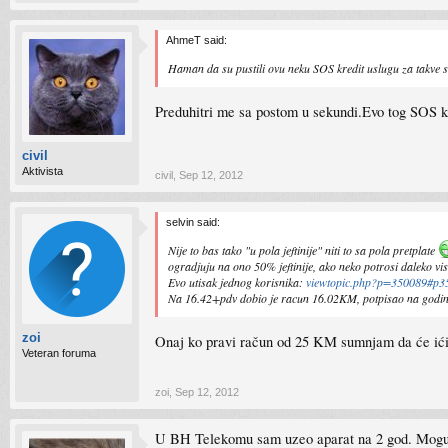
AhmeT said:
Haman da su pustili ovu neku SOS kredit uslugu za takve s
Preduhitri me sa postom u sekundi.Evo tog SOS k
civil
Aktivista
civil
,
Sep 12, 2012
selvin said:
Nije to bas tako "u pola jeftinije" niti to sa pola pretplate
ogradjuju na ono 50% jeftinije, ako neko potrosi daleko vis
Evo utisak jednog korisnika:
viewtopic.php?p=350089#p3
Na 16.42+pdv dobio je racun 16.02KM, potpisao na godin
zoi
Onaj ko pravi račun od 25 KM sumnjam da će ići 
Veteran foruma
zoi
,
Sep 12, 2012
U BH Telekomu sam uzeo aparat na 2 god. Mogu li 