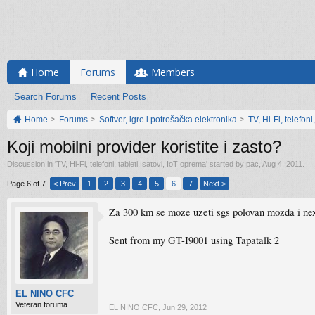
Home
Forums
Members
Search Forums
Recent Posts
Home
Forums
Softver, igre i potrošačka elektronika
TV, Hi-Fi, telefoni
Koji mobilni provider koristite i zasto?
Discussion in '
TV, Hi-Fi, telefoni, tableti, satovi, IoT oprema
' started by
pac
,
Aug 4, 2011
.
Page 6 of 7
< Prev
1
2
3
4
5
6
7
Next >
Za 300 km se moze uzeti sgs polovan mozda i ne
Sent from my GT-I9001 using Tapatalk 2
EL NINO CFC
Veteran foruma
EL NINO CFC
,
Jun 29, 2012