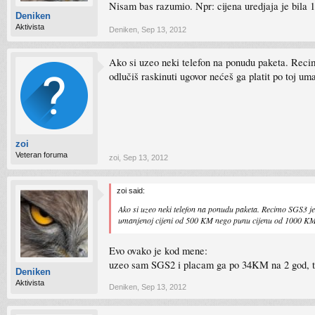
Nisam bas razumio. Npr: cijena uredjaja je bila
Deniken
Aktivista
Deniken
,
Sep 13, 2012
Ako si uzeo neki telefon na ponudu paketa. Reci
odlučiš raskinuti ugovor nećeš ga platit po toj 
zoi
Veteran foruma
zoi
,
Sep 13, 2012
zoi said:
Ako si uzeo neki telefon na ponudu paketa. Recimo SGS3 je
umanjenoj cijeni od 500 KM nego punu cijenu od 1000 KM. 
Evo ovako je kod mene:
uzeo sam SGS2 i placam ga po 34KM na 2 god, tari
Deniken
Aktivista
Deniken
,
Sep 13, 2012