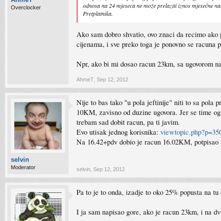
odnosa na 24 mjeseca ne može prelaziti iznos mjesečne n
Overclocker
Pretplatnika.
Ako sam dobro shvatio, ovo znaci da recimo ako p
cijenama, i sve preko toga je ponovno se racuna po
Npr, ako bi mi dosao racun 23km, sa ugovorom na
AhmeT
,
Sep 12, 2012
Nije to bas tako "u pola jeftinije" niti to sa pola 
10KM, zavisno od duzine ugovora. Jer se time ogra
trebam sad dobit racun, pa ti javim.
Evo utisak jednog korisnika:
viewtopic.php?p=35
Na 16.42+pdv dobio je racun 16.02KM, potpisao 
selvin
Moderator
selvin
,
Sep 12, 2012
Pa to je to onda, izadje to oko 25% popusta na tu 
I ja sam napisao gore, ako je racun 23km, i na d