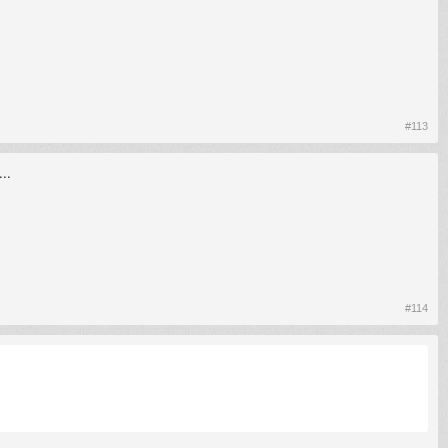
#113
..
#114