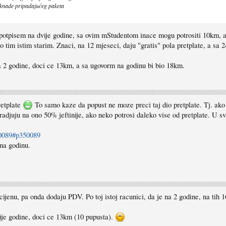
aknade pripadajućeg paketa
otpisem na dvije godine, sa ovim mStudentom inace mogu potrositi 10km, a po
 tim istim starim. Znaci, na 12 mjeseci, daju "gratis" pola pretplate, a sa 
 2 godine, doci ce 13km, a sa ugovorm na godinu bi bio 18km.
pretplate
To samo kaze da popust ne moze preci taj dio pretplate. Tj. ako 
djuju na ono 50% jeftinije, ako neko potrosi daleko vise od pretplate. U sva
0089#p350089
na godinu.
cijenu, pa onda dodaju PDV. Po toj istoj racunici, da je na 2 godine, na tih
vije godine, doci ce 13km (10 pupusta).