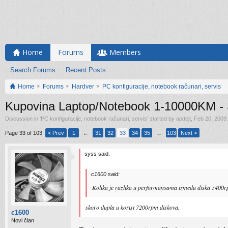
Home
Forums
Members
Search Forums
Recent Posts
Home
Forums
Hardver
PC konfiguracije, notebook računari, servis
Kupovina Laptop/Notebook 1-10000KM - Sv
Discussion in '
PC konfiguracije, notebook računari, servis
' started by
apdejt
,
Feb 20, 2009
.
Page 33 of 103
< Prev
1
←
31
32
33
34
35
→
103
Next >
syss said:
c1600 said:
Kolika je razlika u performansama izmedu diska 5400r
skoro dupla u korist 7200rpm diskova.
c1600
Novi član