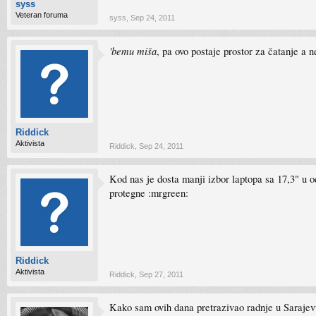
syss
Veteran foruma
syss
,
Sep 24, 2011
'bemu miša
, pa ovo postaje prostor za čatanje a 
Riddick
Aktivista
Riddick
,
Sep 24, 2011
Kod nas je dosta manji izbor laptopa sa 17,3
protegne :mrgreen:
Riddick
Aktivista
Riddick
,
Sep 27, 2011
Kako sam ovih dana pretrazivao radnje u Sarajevu