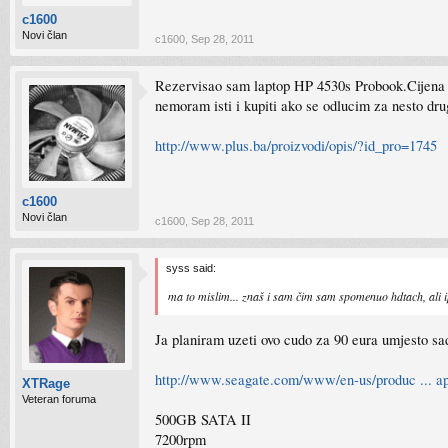
c1600
Novi član
c1600
,
Sep 28, 2011
Rezervisao sam laptop HP 4530s Probook.Cijena 
nemoram isti i kupiti ako se odlucim za nesto dr
http://www.plus.ba/proizvodi/opis/?id_pro=1745
c1600
Novi član
c1600
,
Sep 28, 2011
syss said:
ma to mislim... znaš i sam čim sam spomenuo hdtach, ali i
Ja planiram uzeti ovo cudo za 90 eura umjesto s
http://www.seagate.com/www/en-us/produc ... ap
XTRage
Veteran foruma
500GB SATA II
7200rpm