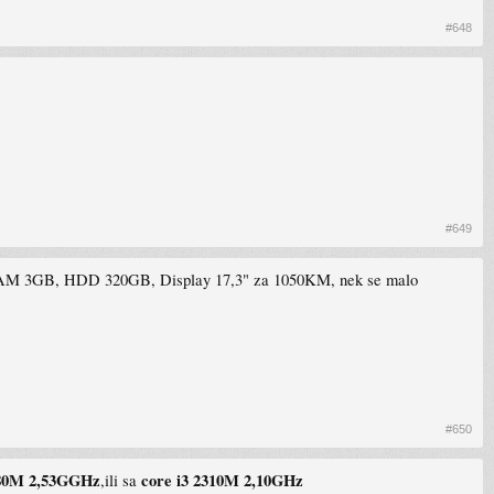
#648
#649
M, RAM 3GB, HDD 320GB, Display 17,3" za 1050KM, nek se malo
#650
380M 2,53GGHz
core i3 2310M 2,10GHz
,ili sa