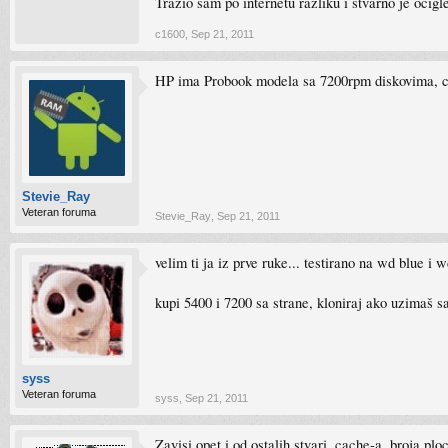
Trazio sam po internetu razliku i stvarno je oci
c1600
,
Sep 21, 2011
HP ima Probook modela sa 7200rpm diskovima, cak 
Stevie_Ray
Veteran foruma
Stevie_Ray
,
Sep 21, 2011
velim ti ja iz prve ruke... testirano na wd blue i 
kupi 5400 i 7200 sa strane, kloniraj ako uzimaš s
syss
Veteran foruma
syss
,
Sep 21, 2011
Zavisi opet i od ostalih stvari, cache-a, broja p