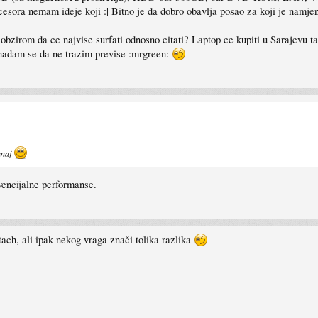
cesora nemam ideje koji :| Bitno je da dobro obavlja posao za koji je namjen
s obzirom da ce najvise surfati odnosno citati? Laptop ce kupiti u Sarajevu t
dam se da ne trazim previse :mrgreen:
unaj
vencijalne performanse.
ch, ali ipak nekog vraga znači tolika razlika