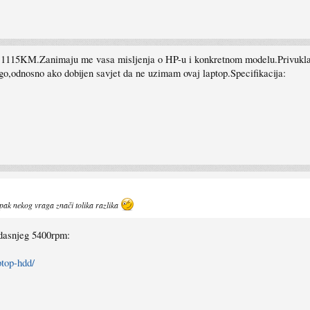
1115KM.Zanimaju me vasa misljenja o HP-u i konkretnom modelu.Privukla m
ugo,odnosno ako dobijen savjet da ne uzimam ovaj laptop.Specifikacija:
pak nekog vraga znači tolika razlika
adasnjeg 5400rpm:
top-hdd/