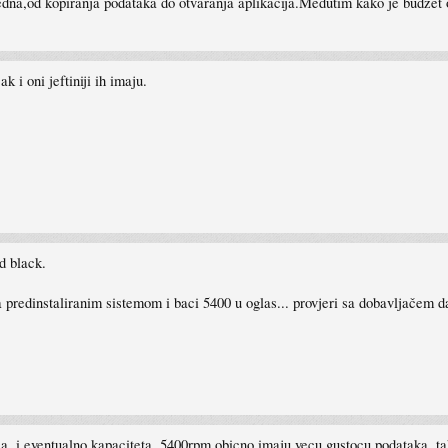
gledna,od kopiranja podataka do otvaranja aplikacija.Medutim kako je budž
i oni jeftiniji ih imaju.
wd black.
a predinstaliranim sistemom i baci 5400 u oglas... provjeri sa dobavljačem da
loca, i eventualno kapaciteta. 5400rpm obicno imaju vecu gustocu podataka, t