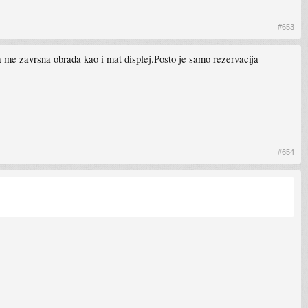
#653
e zavrsna obrada kao i mat displej.Posto je samo rezervacija
#654