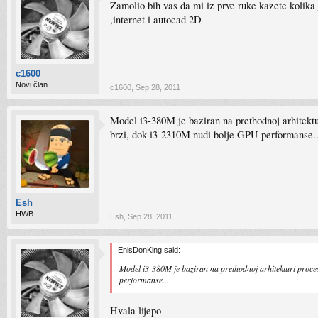
Zamolio bih vas da mi iz prve ruke kazete kolik
,internet i autocad 2D
c1600
Novi član
c1600
,
Sep 28, 2011
Model i3-380M je baziran na prethodnoj arhitektu
brzi, dok i3-2310M nudi bolje GPU performanse..
Esh
HWB
Esh
,
Sep 28, 2011
EnisDonKing said:
Model i3-380M je baziran na prethodnoj arhitekturi proces
performanse...
Hvala lijepo