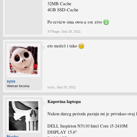
32MB Cache
4GB SSD-Cache
Po review-ima own-a sve zivo
XTRage
,
Sep 29, 2011
eto možeš i tako
syss
Veteran foruma
syss
,
Sep 29, 2011
Kupovina laptopa
Nakon duzeg perioda paznju mi je privukao ovaj 
DELL Inspirion N5110 Intel Core i5-2410M
DISPLAY 15.6''
Nucky