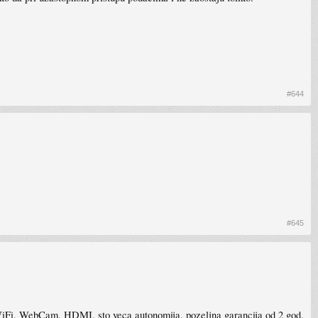
#644
#645
 WebCam, HDMI, sto veca autonomija, pozeljna garancija od 2 god.