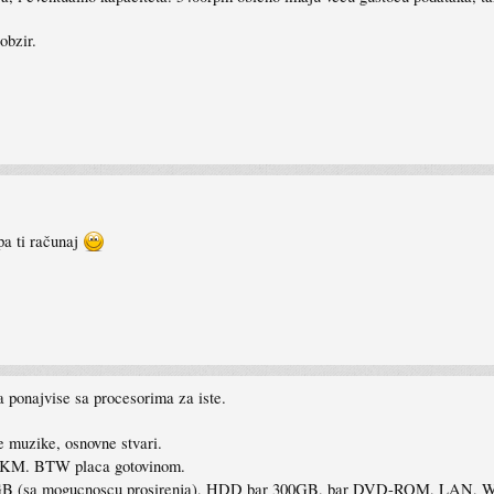
 obzir.
pa ti računaj
a ponajvise sa procesorima za iste.
e muzike, osnovne stvari.
0KM. BTW placa gotovinom.
 (sa mogucnoscu prosirenja), HDD bar 300GB, bar DVD-ROM, LAN, WiFi,