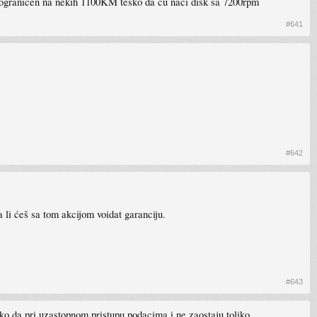
et ogranicen na nekih 1100KM tesko da cu naci disk sa 7200rpm
#641
#642
 li ćeš sa tom akcijom voidat garanciju.
#643
ako da pri uzastopnom pristupu podacima i ne zaostaju toliko.