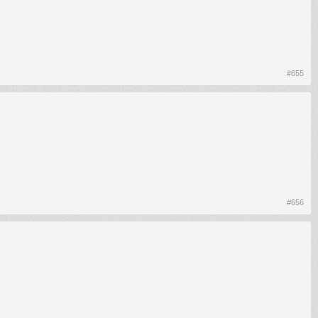
#655
#656