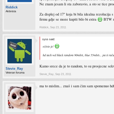
Ne znam jesam li sta zaboravio, a sto se tice pro
Riddick
Aktivista
Za displej od 17" koja bi bila idealna rezolucija 
firmu gdje se moze kupiti bilo bi extra
BTW na
Riddick
,
Sep 23, 2011
syss said:
oživio je!
hd tach wd black random 90mb/s, blue 55mb/s... pa ti rač
Kamo srece da je to random, to su prosjecne sek
Stevie_Ray
Veteran foruma
Stevie_Ray
,
Sep 23, 2011
ma to mislim... znaš i sam čim sam spomenuo hdta