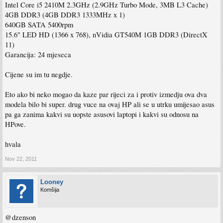
Intel Core i5 2410M 2.3GHz (2.9GHz Turbo Mode, 3MB L3 Cache)
4GB DDR3 (4GB DDR3 1333MHz x 1)
640GB SATA 5400rpm
15.6" LED HD (1366 x 768), nVidia GT540M 1GB DDR3 (DirectX
11)
Garancija: 24 mjeseca
Cijene su im tu negdje.
Eto ako bi neko mogao da kaze par rijeci za i protiv izmedju ova dva
modela bilo bi super. drug vuce na ovaj HP ali se u utrku umijesao asus
pa ga zanima kakvi su uopste asusovi laptopi i kakvi su odnosu na
HPove.
hvala
Nov 22, 2011
Looney
Komšija
@dzenson