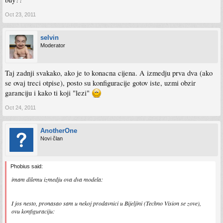
Oct 23, 2011
selvin
Moderator
Taj zadnji svakako, ako je to konacna cijena. A izmedju prva dva (ako
se ovaj treci otpise), posto su konfiguracije gotov iste, uzmi obzir
garanciju i kako ti koji "lezi"
Oct 24, 2011
AnotherOne
Novi član
Phobius said:
imam dilemu izmedju ova dva modela:
I jos nesto, pronasao sam u nekoj prodavnici u Bijeljini (Techno Vision se zove),
ovu konfiguraciju: