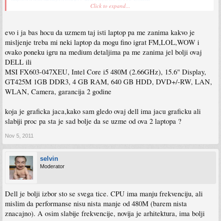
Click to expand...
Kakvo je vase misljenje o navedenom laptopu!?
Hvala
evo i ja bas hocu da uzmem taj isti laptop pa me zanima kakvo je
misljenje treba mi neki laptop da mogu fino igrat FM,LOL,WOW i
ovako poneku igru na medium detaljima pa me zanima jel bolji ovaj
DELL ili
MSI FX603-047XEU, Intel Core i5 480M (2.66GHz), 15.6" Display,
GT425M 1GB DDR3, 4 GB RAM, 640 GB HDD, DVD+/-RW, LAN,
WLAN, Camera, garancija 2 godine
koja je graficka jaca,kako sam gledo ovaj dell ima jacu graficku ali
slabiji proc pa sta je sad bolje da se uzme od ova 2 laptopa ?
Nov 5, 2011
selvin
Moderator
Dell je bolji izbor sto se svega tice. CPU ima manju frekvenciju, ali
mislim da performanse nisu nista manje od 480M (barem nista
znacajno). A osim slabije frekvencije, novija je arhitektura, ima bolji