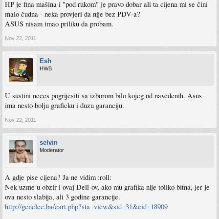
HP je fina mašina i "pod rukom" je pravo dobar ali ta cijena mi se čini
malo čudna - neka provjeri da nije bez PDV-a?
ASUS nisam imao priliku da probam.
Nov 22, 2011
Esh
HWB
U sustini neces pogrijesiti sa izborom bilo kojeg od navedenih. Asus
ima nesto bolju graficku i duzu garanciju.
Nov 22, 2011
selvin
Moderator
A gdje pise cijena? Ja ne vidim :roll:
Nek uzme u obzir i ovaj Dell-ov, ako mu grafika nije toliko bitna, jer je
ova nesto slabija, ali 3 godine garancije.
http://genelec.ba/cart.php?sta=view&sid=31&cid=18909