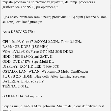
mijesta procitao da se previse zagrijavaju, da temp. procesora i
graficke ide i do 95 C, pri opterecenju.
I jos nesto, pronasao sam u nekoj prodavnici u Bijeljini (Techno Vision
se zove), ovu konfiguraciju:
Asus K53SV-SX770 :
CPU: Intel® Core i7-2670QM 2.2GHz Turbo 3.1GHz
RAM: 4GB DDR3 (1333MHz)
VGA: nVidia® GeForce GT 540M 2GB DDR3
HDD: 640GB (5400rpm) SATA II
ODD: DVD+/-RW SuperMulti DL
DISPLAY: 15.6″ HD LED (1366×768)
OSTALO: LAN, WLAN, Webcam 0.3 Mpix, CardReader
3 x USB 2.0, HDMI, Bluetooth, Altec Lansing Speakers
BATERIJA: Li-ion (6 ćelija)
TEŽINA: 2.60 kg
GARANCIJA: 24 mjeseca
i cijena mu je 1499 KM za gotovinu. Mislim da je ovo definitivno best
buy??