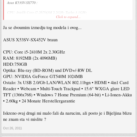
Asus K53SV-SX770 :
CPU: Intel® Core i7-2670QM 2.2GHz Turbo 3.1GHz
Click to expand...
RAM: 4GB DDR3 (1333MHz)
VGA: nVidia® GeForce GT 540M 2GB DDR3
Ja se dvoumim izmedju tog modela i ovog...
HDD: 640GB (5400rpm) SATA II
ODD: DVD+/-RW SuperMulti DL
DISPLAY: 15.6″ HD LED (1366×768)
ASUS X53SV-SX452V braun
OSTALO: LAN, WLAN, Webcam 0.3 Mpix, CardReader
3 x USB 2.0, HDMI, Bluetooth, Altec Lansing Speakers
CPU: Core i5-2410M 2x 2.30GHz
BATERIJA: Li-ion (6 ćelija)
TEŽINA: 2.60 kg
RAM: 8192MB (2x 4096MB)
HDD:750GB
GARANCIJA: 24 mjeseca
Optika: Blu-ray (BD-ROM) und DVD+/-RW DL
GPU: NVIDIA GeForce GT540M 1024MB
i cijena mu je 1499 KM za gotovinu. Mislim da je ovo definitivno best buy??
Ostalo: 3x USB 2.0/Gb LAN/WLAN 802.11bgn • HDMI • 4in1 Card
Reader • Webcam • Multi-Touch Trackpad • 15.6" WXGA glare LED
TFT (1366x768) • Windows 7 Home Premium (64-bit) • Li-Ionen-Akku
• 2.60kg • 24 Monate Herstellergarantie
Iskreno ovaj drugi mi malo fali da narucim, ali posto je i Bijeljina blizu
ne znam sta vi mislite ?
Oct 26, 2011