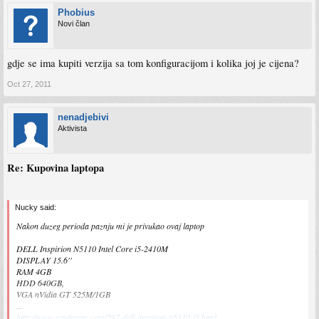
Phobius
Novi član
gdje se ima kupiti verzija sa tom konfiguracijom i kolika joj je cijena?
Oct 27, 2011
nenadjebivi
Aktivista
Re: Kupovina laptopa
Nucky said:
Nakon duzeg perioda paznju mi je privukao ovaj laptop
DELL Inspirion N5110 Intel Core i5-2410M
DISPLAY 15.6''
RAM 4GB
HDD 640GB,
VGA nVidia GT 525M/1GB
...
http://www.sendmepc.com/297-dell-inspiron-n5110-i5.html