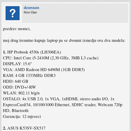
dzenson
Novi član
pozdrav momci,
moj drug trenutno kupuje laptop pa se dvoumi izmedju ova dva modela:
1.
HP Probook 4530s (LH306EA)
CPU: Intel Core i5-2410M (2,30 GHz, 3MB L3 cache)
DISPLAY: 15.6"
VGA: AMD Radeon HD 6490M (1GB DDR5)
RAM: 4 GB 1333MHz DDR3
HDD: 640 GB
ODD: DVD+/-RW
WLAN: 802.11 b/g/n
OSTALO: 4x USB 2.0, 1x VGA, 1xHDMI, stereo audio I/O, 1x
ExpressCard/34, 10/100/1000 Ethernet, SDHC reader, Webcam 720p
HD, Bluetooth
Garancija: 12 mjeseci
2.
ASUS K53SV-SX517