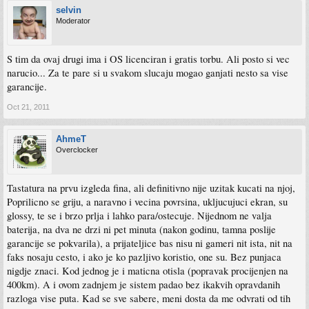
selvin
Moderator
S tim da ovaj drugi ima i OS licenciran i gratis torbu. Ali posto si vec
narucio... Za te pare si u svakom slucaju mogao ganjati nesto sa vise
garancije.
Oct 21, 2011
AhmeT
Overclocker
Tastatura na prvu izgleda fina, ali definitivno nije uzitak kucati na njoj,
Poprilicno se griju, a naravno i vecina povrsina, ukljucujuci ekran, su
glossy, te se i brzo prlja i lahko para/ostecuje. Nijednom ne valja
baterija, na dva ne drzi ni pet minuta (nakon godinu, tamna poslije
garancije se pokvarila), a prijateljice bas nisu ni gameri nit ista, nit na
faks nosaju cesto, i ako je ko pazljivo koristio, one su. Bez punjaca
nigdje znaci. Kod jednog je i maticna otisla (popravak procijenjen na
400km). A i ovom zadnjem je sistem padao bez ikakvih opravdanih
razloga vise puta. Kad se sve sabere, meni dosta da me odvrati od tih