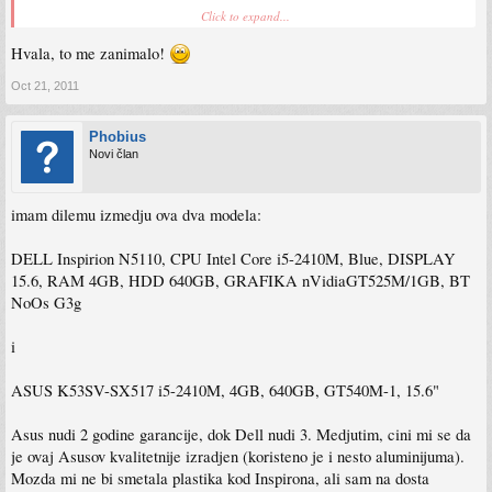
Click to expand...
Ako ti garancija i os nista ne znace, onda si dobro izabrao
Hvala, to me zanimalo!
Oct 21, 2011
Phobius
Novi član
imam dilemu izmedju ova dva modela:
DELL Inspirion N5110, CPU Intel Core i5-2410M, Blue, DISPLAY
15.6, RAM 4GB, HDD 640GB, GRAFIKA nVidiaGT525M/1GB, BT
NoOs G3g
i
ASUS K53SV-SX517 i5-2410M, 4GB, 640GB, GT540M-1, 15.6"
Asus nudi 2 godine garancije, dok Dell nudi 3. Medjutim, cini mi se da
je ovaj Asusov kvalitetnije izradjen (koristeno je i nesto aluminijuma).
Mozda mi ne bi smetala plastika kod Inspirona, ali sam na dosta