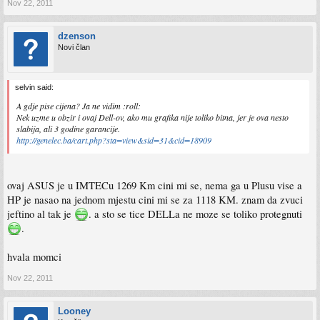
Nov 22, 2011
dzenson
Novi član
selvin said:
A gdje pise cijena? Ja ne vidim :roll:
Nek uzme u obzir i ovaj Dell-ov, ako mu grafika nije toliko bitna, jer je ova nesto
slabija, ali 3 godine garancije.
http://genelec.ba/cart.php?sta=view&sid=31&cid=18909
ovaj ASUS je u IMTECu 1269 Km cini mi se, nema ga u Plusu vise a
HP je nasao na jednom mjestu cini mi se za 1118 KM. znam da zvuci
jeftino al tak je
. a sto se tice DELLa ne moze se toliko protegnuti
.
hvala momci
Nov 22, 2011
Looney