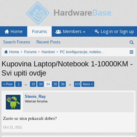
Home
Forums
Members
Log in or Sign up
Search Forums
Recent Posts
Home
Forums
Hardver
PC konfiguracije, notebook računari, servis
Kupovina Laptop/Notebook 1-10000KM -
Svi upiti ovdje
< Prev
1
←
32
33
34
35
36
→
103
Next >
Stevie_Ray
Veteran foruma
Zasto se nisu pokazali dobro?
Oct 21, 2011