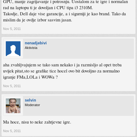
GPU, manje zagrijavanje i potrosnju. Uostalom za te igre i normalan
rad na laptopu ti je dovoljan i CPU tipa i3 2310M.
Takodje, Dell daje vise garancije, a i sigurniji je kao brand. Tako da
mislim da je ovdje izbor sasvim jasan.
Nov 5, 2011
nenadjebivi
Aktivista
aha zvahljvajujem se tako sam nekako i ja razmisljo al opet treba
uvijek pitat,sto se grafike tice hocel ovo bit dovoljno za normalno
igranje FMa,LOLa i WOWa ?
Nov 5, 2011
selvin
Moderator
Ma hoce, nisu to neke zahtjevne igre.
Nov 5, 2011